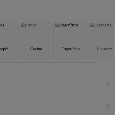
napés
Cocina
Frigoríficos
Lavadoras