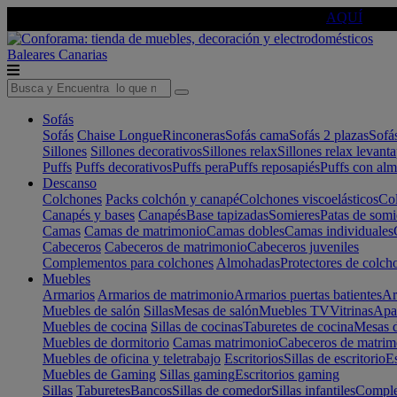
🔵Cambia tu electro con
-10% EXTRA
de descuento ☑️
AQUÍ
Baleares
Canarias
Sofás
Sofás
Chaise Longue
Rinconeras
Sofás cama
Sofás 2 plazas
Sofá
Sillones
Sillones decorativos
Sillones relax
Sillones relax levant
Puffs
Puffs decorativos
Puffs pera
Puffs reposapiés
Puffs con al
Descanso
Colchones
Packs colchón y canapé
Colchones viscoelásticos
Col
Canapés y bases
Canapés
Base tapizadas
Somieres
Patas de somi
Camas
Camas de matrimonio
Camas dobles
Camas individuales
Cabeceros
Cabeceros de matrimonio
Cabeceros juveniles
Complementos para colchones
Almohadas
Protectores de colch
Muebles
Armarios
Armarios de matrimonio
Armarios puertas batientes
Ar
Muebles de salón
Sillas
Mesas de salón
Muebles TV
Vitrinas
Apa
Muebles de cocina
Sillas de cocinas
Taburetes de cocina
Mesas d
Muebles de dormitorio
Camas matrimonio
Cabeceros de matrim
Muebles de oficina y teletrabajo
Escritorios
Sillas de escritorio
Es
Muebles de Gaming
Sillas gaming
Escritorios gaming
Sillas
Taburetes
Bancos
Sillas de comedor
Sillas infantiles
Complem