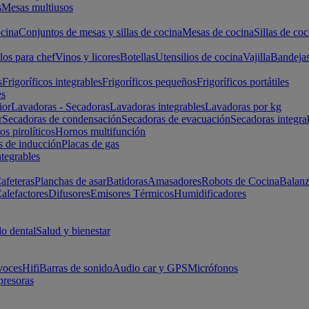
s
Mesas multiusos
cina
Conjuntos de mesas y sillas de cocina
Mesas de cocina
Sillas de coc
los para chef
Vinos y licores
Botellas
Utensilios de cocina
Vajilla
Bandeja
s
Frigoríficos integrables
Frigoríficos pequeños
Frigoríficos portátiles
es
ior
Lavadoras - Secadoras
Lavadoras integrables
Lavadoras por kg
r
Secadoras de condensación
Secadoras de evacuación
Secadoras integra
s pirolíticos
Hornos multifunción
s de inducción
Placas de gas
ntegrables
afeteras
Planchas de asar
Batidoras
Amasadores
Robots de Cocina
Balanz
alefactores
Difusores
Emisores Térmicos
Humidificadores
o dental
Salud y bienestar
voces
Hifi
Barras de sonido
Audio car y GPS
Micrófonos
presoras