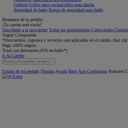
Grifería
Grifos para cocina
Grifos para ducha
Seguridad de baño
Barras de seguridad para baño
Resumen de tu pedido
¡Tu carrito está vacío!
Suscríbete a la newsletter
Todas las promociones
Colecciones Confo
Seguir Comprando
*Descuentos, cupones y servicios son aplicados en el carrito. Haz cli
Pago 100% seguro
Total con descuento
(IVA incluido*)
Ir Al Carrito
Estado de mi pedido
Tiendas
Ayuda
Blog
App Conforama
Baleares
C