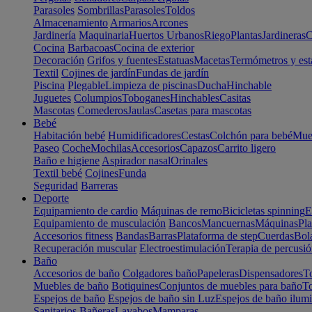
Parasoles
Sombrillas
Parasoles
Toldos
Almacenamiento
Armarios
Arcones
Jardinería
Maquinaria
Huertos Urbanos
Riego
Plantas
Jardineras
C
Cocina
Barbacoas
Cocina de exterior
Decoración
Grifos y fuentes
Estatuas
Macetas
Termómetros y est
Textil
Cojines de jardín
Fundas de jardín
Piscina
Plegable
Limpieza de piscinas
Ducha
Hinchable
Juguetes
Columpios
Toboganes
Hinchables
Casitas
Mascotas
Comederos
Jaulas
Casetas para mascotas
Bebé
Habitación bebé
Humidificadores
Cestas
Colchón para bebé
Mueb
Paseo
Coche
Mochilas
Accesorios
Capazos
Carrito ligero
Baño e higiene
Aspirador nasal
Orinales
Textil bebé
Cojines
Funda
Seguridad
Barreras
Deporte
Equipamiento de cardio
Máquinas de remo
Bicicletas spinning
E
Equipamiento de musculación
Bancos
Mancuernas
Máquinas
Pla
Accesorios fitness
Bandas
Barras
Plataforma de step
Cuerdas
Bola
Recuperación muscular
Electroestimulación
Terapia de percusi
Baño
Accesorios de baño
Colgadores baño
Papeleras
Dispensadores
To
Muebles de baño
Botiquines
Conjuntos de muebles para baño
To
Espejos de baño
Espejos de baño sin Luz
Espejos de baño ilum
Sanitarios
Bañeras
Lavabos
Mamparas