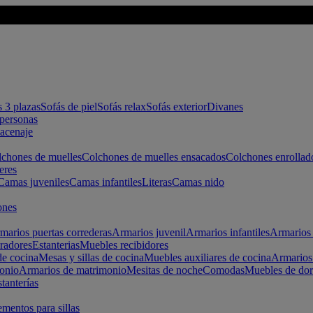
s 3 plazas
Sofás de piel
Sofás relax
Sofás exterior
Divanes
apersonas
macenaje
chones de muelles
Colchones de muelles ensacados
Colchones enrollad
eres
Camas juveniles
Camas infantiles
Literas
Camas nido
ones
marios puertas correderas
Armarios juvenil
Armarios infantiles
Armarios 
radores
Estanterias
Muebles recibidores
e cocina
Mesas y sillas de cocina
Muebles auxiliares de cocina
Armarios
onio
Armarios de matrimonio
Mesitas de noche
Comodas
Muebles de dor
tanterías
entos para sillas