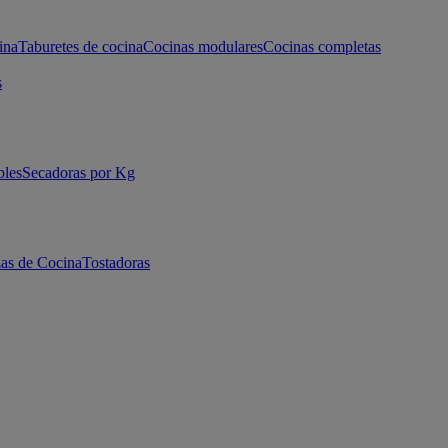
ina
Taburetes de cocina
Cocinas modulares
Cocinas completas
s
bles
Secadoras por Kg
as de Cocina
Tostadoras