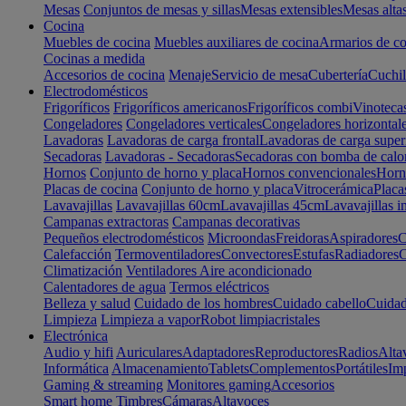
Mesas
Conjuntos de mesas y sillas
Mesas extensibles
Mesas alta
Cocina
Muebles de cocina
Muebles auxiliares de cocina
Armarios de co
Cocinas a medida
Accesorios de cocina
Menaje
Servicio de mesa
Cubertería
Cuchil
Electrodomésticos
Frigoríficos
Frigoríficos americanos
Frigoríficos combi
Vinoteca
Congeladores
Congeladores verticales
Congeladores horizontal
Lavadoras
Lavadoras de carga frontal
Lavadoras de carga super
Secadoras
Lavadoras - Secadoras
Secadoras con bomba de calo
Hornos
Conjunto de horno y placa
Hornos convencionales
Horno
Placas de cocina
Conjunto de horno y placa
Vitrocerámica
Placa
Lavavajillas
Lavavajillas 60cm
Lavavajillas 45cm
Lavavajillas i
Campanas extractoras
Campanas decorativas
Pequeños electrodomésticos
Microondas
Freidoras
Aspiradores
C
Calefacción
Termoventiladores
Convectores
Estufas
Radiadores
C
Climatización
Ventiladores
Aire acondicionado
Calentadores de agua
Termos eléctricos
Belleza y salud
Cuidado de los hombres
Cuidado cabello
Cuidad
Limpieza
Limpieza a vapor
Robot limpiacristales
Electrónica
Audio y hifi
Auriculares
Adaptadores
Reproductores
Radios
Alta
Informática
Almacenamiento
Tablets
Complementos
Portátiles
Im
Gaming & streaming
Monitores gaming
Accesorios
Smart home
Timbres
Cámaras
Altavoces