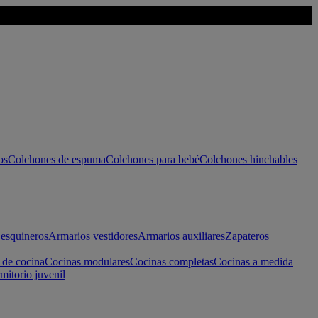
os
Colchones de espuma
Colchones para bebé
Colchones hinchables
esquineros
Armarios vestidores
Armarios auxiliares
Zapateros
 de cocina
Cocinas modulares
Cocinas completas
Cocinas a medida
mitorio juvenil