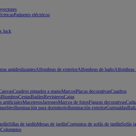
oyectores
éctricas
Patinetes eléctricos
s Jack
ras antideslizantes
Alfombras de exterior
Alfombras de baño
Alfombras 
Canvas
Cuadros pintados a mano
Marcos
Placas decorativas
Cuadros
s
Biombos
Cestas
Baúles
Revisteros
Cajas
s artificiales
Maceteros
Jarrones
Marcos de fotos
Figuras decorativas
Cajit
muebles
Iluminación para dormitorio
Iluminación exterior
Guirnaldas
Bali
ardín
Sillas de jardín
Mesas de jardín
Conjuntos de sofás de jardín
Sofás j
s
Columpios