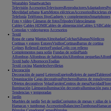
Wearables
Smartwatches
Televisión
Accesorios
Televisores
Reproductores
Adaptadores
Pr
Movilidad urbana
Karts
Motos eléctricas
Accesorios
Bicicletas el
Telefonía
Teléfonos fijos
Gadgets y complementos
Smartphones
Foto y vídeo
Cámaras de fotos
Trípodes
Videocámaras
Cables
Cables HDMI
Cables de alimentación
Cables USB
Cable
Consolas y videojuegos
Accesorios
Textil
Ropa de cama
Mantas
Almohadas
Colchas
Sábanas
Nórdicos
Cortinas y estores
Estores
Visillos
Cortinas
Barras de cortina
Cojines
Relleno
Exterior
Fundas
Cojín con relleno
Complementos para sofás
Fundas de sofás
Plaids
Alfombras
Alfombras de habitación
Alfombras pequeñas
Alfomb
Textil baño
Albornoces
Toallas
Textil cocina
Manteles
Servilletas
Decoración
Decoración de pared
Letreros
Espejos
Relojes de pared
Tableros
Organización
Cajas decorativas
Percheros
Burros de ropa
Joyero
Objetos decorativos
Velas
Faroles
Centros de mesa
Navidad
Flore
Iluminación
Lámparas
Iluminación decorativa
Iluminación para 
Tendencias y temporadas
Jardín
Muebles de jardín
Set de jardín
Conjuntos de mesas y sillas de j
Hamacas y tumbonas
Accesorios
Balancines
Tumbonas
Hamaca
Pérgolas
Cenadores
Carpas
Pérgolas