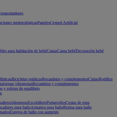
ompostadores
aciones metereológicas
Paneles
Cesped Artificial
les para habitación de bebé
Cunas
Cama bebé
Decoración bebé
lípticas
Bicicletas estáticas
Recambios y complementos
Cintas
Rodillos
taformas vibratorias
Recambios y complementos
s y esferas de equilibrio
ón
alleros
Jaboneras
Escobillero
Portarrollos
Cestas de ropa
cadores para baño
Armarios para baño
Repisa para baño
inados
Espejos de baño con aumento