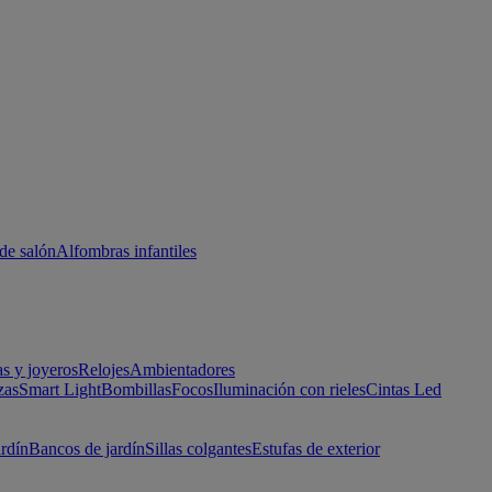
de salón
Alfombras infantiles
as y joyeros
Relojes
Ambientadores
zas
Smart Light
Bombillas
Focos
Iluminación con rieles
Cintas Led
ardín
Bancos de jardín
Sillas colgantes
Estufas de exterior