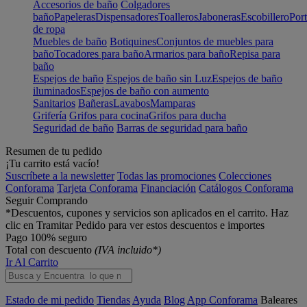
Accesorios de baño
Colgadores
baño
Papeleras
Dispensadores
Toalleros
Jaboneras
Escobillero
Port
de ropa
Muebles de baño
Botiquines
Conjuntos de muebles para
baño
Tocadores para baño
Armarios para baño
Repisa para
baño
Espejos de baño
Espejos de baño sin Luz
Espejos de baño
iluminados
Espejos de baño con aumento
Sanitarios
Bañeras
Lavabos
Mamparas
Grifería
Grifos para cocina
Grifos para ducha
Seguridad de baño
Barras de seguridad para baño
Resumen de tu pedido
¡Tu carrito está vacío!
Suscríbete a la newsletter
Todas las promociones
Colecciones
Conforama
Tarjeta Conforama
Financiación
Catálogos Conforama
Seguir Comprando
*Descuentos, cupones y servicios son aplicados en el carrito. Haz
clic en Tramitar Pedido para ver estos descuentos e importes
Pago 100% seguro
Total con descuento
(IVA incluido*)
Ir Al Carrito
Estado de mi pedido
Tiendas
Ayuda
Blog
App Conforama
Baleares