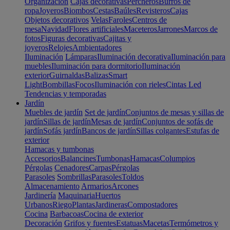
Organización
Cajas decorativas
Percheros
Burros de
ropa
Joyeros
Biombos
Cestas
Baúles
Revisteros
Cajas
Objetos decorativos
Velas
Faroles
Centros de
mesa
Navidad
Flores artificiales
Maceteros
Jarrones
Marcos de
fotos
Figuras decorativas
Cajitas y
joyeros
Relojes
Ambientadores
Iluminación
Lámparas
Iluminación decorativa
Iluminación para
muebles
Iluminación para dormitorio
Iluminación
exterior
Guirnaldas
Balizas
Smart
Light
Bombillas
Focos
Iluminación con rieles
Cintas Led
Tendencias y temporadas
Jardín
Muebles de jardín
Set de jardín
Conjuntos de mesas y sillas de
jardín
Sillas de jardín
Mesas de jardín
Conjuntos de sofás de
jardín
Sofás jardín
Bancos de jardín
Sillas colgantes
Estufas de
exterior
Hamacas y tumbonas
Accesorios
Balancines
Tumbonas
Hamacas
Columpios
Pérgolas
Cenadores
Carpas
Pérgolas
Parasoles
Sombrillas
Parasoles
Toldos
Almacenamiento
Armarios
Arcones
Jardinería
Maquinaria
Huertos
Urbanos
Riego
Plantas
Jardineras
Compostadores
Cocina
Barbacoas
Cocina de exterior
Decoración
Grifos y fuentes
Estatuas
Macetas
Termómetros y