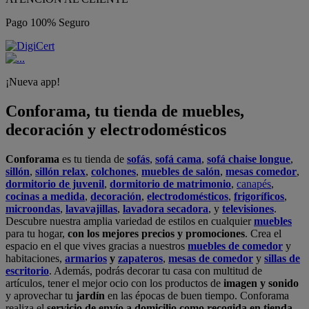
Pago 100% Seguro
¡Nueva app!
Conforama, tu tienda de muebles,
decoración y electrodomésticos
Conforama
es tu tienda de
sofás
,
sofá cama
,
sofá chaise longue
,
sillón
,
sillón relax
,
colchones
,
muebles de salón
,
mesas comedor
,
dormitorio de juvenil
,
dormitorio de matrimonio
,
canapés
,
cocinas a medida
,
decoración
,
electrodomésticos
,
frigoríficos
,
microondas
,
lavavajillas
,
lavadora secadora
, y
televisiones
.
Descubre nuestra amplia variedad de estilos en cualquier
muebles
para tu hogar,
con los mejores precios y promociones
. Crea el
espacio en el que vives gracias a nuestros
muebles de comedor
y
habitaciones,
armarios
y
zapateros
,
mesas de comedor
y
sillas de
escritorio
. Además, podrás decorar tu casa con multitud de
artículos, tener el mejor ocio con los productos de
imagen y sonido
y aprovechar tu
jardín
en las épocas de buen tiempo. Conforama
realiza el
servicio de envío a domicilio como recogida en tienda.