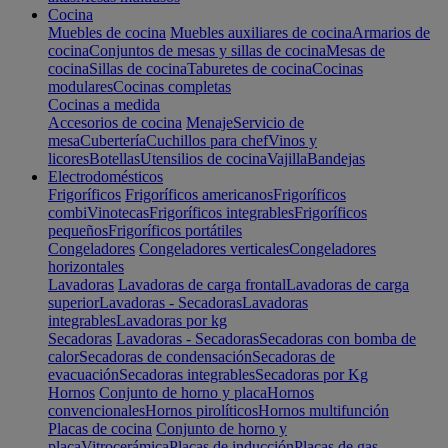
Cocina
Muebles de cocina
Muebles auxiliares de cocina
Armarios de
cocina
Conjuntos de mesas y sillas de cocina
Mesas de
cocina
Sillas de cocina
Taburetes de cocina
Cocinas
modulares
Cocinas completas
Cocinas a medida
Accesorios de cocina
Menaje
Servicio de
mesa
Cubertería
Cuchillos para chef
Vinos y
licores
Botellas
Utensilios de cocina
Vajilla
Bandejas
Electrodomésticos
Frigoríficos
Frigoríficos americanos
Frigoríficos
combi
Vinotecas
Frigoríficos integrables
Frigoríficos
pequeños
Frigoríficos portátiles
Congeladores
Congeladores verticales
Congeladores
horizontales
Lavadoras
Lavadoras de carga frontal
Lavadoras de carga
superior
Lavadoras - Secadoras
Lavadoras
integrables
Lavadoras por kg
Secadoras
Lavadoras - Secadoras
Secadoras con bomba de
calor
Secadoras de condensación
Secadoras de
evacuación
Secadoras integrables
Secadoras por Kg
Hornos
Conjunto de horno y placa
Hornos
convencionales
Hornos pirolíticos
Hornos multifunción
Placas de cocina
Conjunto de horno y
placa
Vitrocerámica
Placas de inducción
Placas de gas