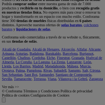
Podrás
comprar online
entre nuestra gama de más de 7.000
productos y
recibirlo en tu domicilio
, o bien con
recogida gratis
en nuestras tiendas física.
No esperes más para crear o renovar tu
hogar y transformarlo en un espacio con mucho estilo. Conforama
tiene 300
tiendas de muebles
físicas distribuidas en
6 países
distintos. Aproveche nuestras ofertas de
sofas baratos
,
colchones
baratos
y
liquidaciones de sofas
.
Conforama solo comercializa a través de su website o, físicamente,
en sus
tiendas de sofás
.
Alcalá de Guadaíra
,
Alcalá de Henares
,
Alcorcón
,
Alfafar
,
Alicante
,
Arinaga
,
Asturias
,
Badalona
,
Barakaldo
,
Barcelona
,
Burjassot
,
Castellón
,
Chafiras
,
Cordoba
,
Elche
,
Finestrat
,
Granada
,
Huércal de
Almería
,
La Coruña
,
La Laguna
,
La Zenia
,
Lanzarote
,
León
,
Lleida
,
Los Barrios
,
Madrid
,
Majadahonda
,
Málaga
,
Murcia
,
Orotava
,
Palma
,
Pamplona
,
Rivas
,
Sabadell
,
Sagunto
,
Salt, Girona
,
San Sebastian
,
Sant Boi
,
Santander
,
Santiago de Compostela
,
Sevilla
,
Tamaraceite
,
Terrassa
,
Viana
,
Vilanova i la Geltrú
,
Zaragoza
Ver más >>
© Conforama
Términos y Condiciones
Política de privacidad
Política de cookies
Configuración de Cookies