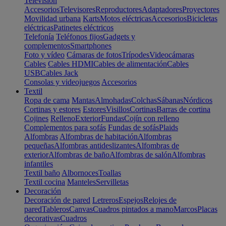
Televisión
Accesorios
Televisores
Reproductores
Adaptadores
Proyectores
Movilidad urbana
Karts
Motos eléctricas
Accesorios
Bicicletas
eléctricas
Patinetes eléctricos
Telefonía
Teléfonos fijos
Gadgets y
complementos
Smartphones
Foto y vídeo
Cámaras de fotos
Trípodes
Videocámaras
Cables
Cables HDMI
Cables de alimentación
Cables
USB
Cables Jack
Consolas y videojuegos
Accesorios
Textil
Ropa de cama
Mantas
Almohadas
Colchas
Sábanas
Nórdicos
Cortinas y estores
Estores
Visillos
Cortinas
Barras de cortina
Cojines
Relleno
Exterior
Fundas
Cojín con relleno
Complementos para sofás
Fundas de sofás
Plaids
Alfombras
Alfombras de habitación
Alfombras
pequeñas
Alfombras antideslizantes
Alfombras de
exterior
Alfombras de baño
Alfombras de salón
Alfombras
infantiles
Textil baño
Albornoces
Toallas
Textil cocina
Manteles
Servilletas
Decoración
Decoración de pared
Letreros
Espejos
Relojes de
pared
Tableros
Canvas
Cuadros pintados a mano
Marcos
Placas
decorativas
Cuadros