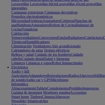
Lavavajillas
Lavavajillas 60cm
Lavavajillas 45cm
Lavavajillas
integrables
Campanas extractoras
Campanas decorativas
Pequeños electrodomésticos
Microondas
Freidoras
Aspiradores
Cafeteras
Planchas de
asar
Batidoras
Amasadores
Robots de Cocina
Balanzas de
Cocina
Tostadoras
Calefacción
Termoventiladores
Convectores
Estufas
Radiadores
Calefactores
D
Térmicos
Humidificadores
Climatización
Ventiladores
Aire acondicionado
Calentadores de agua
Termos eléctricos
Belleza y salud
Cuidado de los hombres
Cuidado
cabello
Cuidado dental
Salud y bienestar
Limpieza
Limpieza a vapor
Robot limpiacristales
Electrónica
Audio y hifi
Auriculares
Adaptadores
Reproductores
Radios
Altavoces
Hifi
Bar
de sonido
Audio car y GPS
Micrófonos
Informática
Almacenamiento
Tablets
Complementos
Portátiles
Impresoras
Gaming & streaming
Monitores gaming
Accesorios
Smart home
Timbres
Cámaras
Altavoces
Wearables
Smartwatches