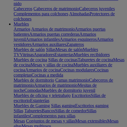
nido
Cabeceros
Cabeceros de matrimonio
Cabeceros juveniles
Complementos para colchones
Almohadas
Protectores de
colchones
Muebles
Armarios
Armarios de matrimonio
Armarios puertas
batientes
Armarios puertas correderas
Armarios
juvenil
Armarios infantiles
Armarios esquineros
Armarios
vestidores
Armarios auxiliares
Zapateros
Muebles de salón
Sillas
Mesas de salón
Muebles
TV
Vitrinas
Aparadores
Estanterias
Muebles recibidores
Muebles de cocina
Sillas de cocinas
Taburetes de cocina
Mesas
de cocina
Mesas y sillas de cocina
Muebles auxiliares de
cocina
Armarios de cocina
Cocinas modulares
Cocinas
completas
Cocinas a medida
Muebles de dormitorio
Camas matrimonio
Cabeceros de
matrimonio
Armarios de matrimonio
Mesitas de
noche
Comodas
Muebles de dormitorio juvenil
Muebles de oficina y teletrabajo
Escritorios
Sillas de
escritorio
Estanterías
Muebles de Gaming
Sillas gaming
Escritorios gaming
Sillas
Taburetes
Bancos
Sillas de comedor
Sillas
infantiles
Complementos para sillas
Mesas
Conjuntos de mesas y sillas
Mesas extensibles
Mesas
altas
Mesas multiusos