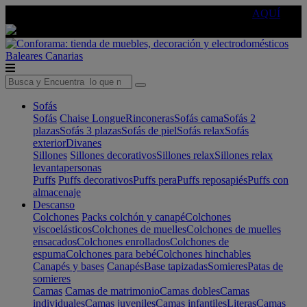
🔵Cambia tu electro con
-10% EXTRA
de descuento ☑️
AQUÍ
Baleares
Canarias
Sofás
Sofás
Chaise Longue
Rinconeras
Sofás cama
Sofás 2
plazas
Sofás 3 plazas
Sofás de piel
Sofás relax
Sofás
exterior
Divanes
Sillones
Sillones decorativos
Sillones relax
Sillones relax
levantapersonas
Puffs
Puffs decorativos
Puffs pera
Puffs reposapiés
Puffs con
almacenaje
Descanso
Colchones
Packs colchón y canapé
Colchones
viscoelásticos
Colchones de muelles
Colchones de muelles
ensacados
Colchones enrollados
Colchones de
espuma
Colchones para bebé
Colchones hinchables
Canapés y bases
Canapés
Base tapizadas
Somieres
Patas de
somieres
Camas
Camas de matrimonio
Camas dobles
Camas
individuales
Camas juveniles
Camas infantiles
Literas
Camas