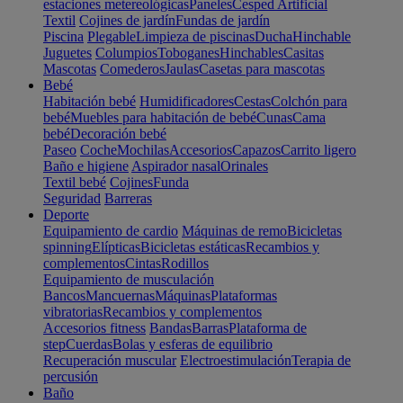
estaciones metereológicas
Paneles
Cesped Artificial
Textil
Cojines de jardín
Fundas de jardín
Piscina
Plegable
Limpieza de piscinas
Ducha
Hinchable
Juguetes
Columpios
Toboganes
Hinchables
Casitas
Mascotas
Comederos
Jaulas
Casetas para mascotas
Bebé
Habitación bebé
Humidificadores
Cestas
Colchón para
bebé
Muebles para habitación de bebé
Cunas
Cama
bebé
Decoración bebé
Paseo
Coche
Mochilas
Accesorios
Capazos
Carrito ligero
Baño e higiene
Aspirador nasal
Orinales
Textil bebé
Cojines
Funda
Seguridad
Barreras
Deporte
Equipamiento de cardio
Máquinas de remo
Bicicletas
spinning
Elípticas
Bicicletas estáticas
Recambios y
complementos
Cintas
Rodillos
Equipamiento de musculación
Bancos
Mancuernas
Máquinas
Plataformas
vibratorias
Recambios y complementos
Accesorios fitness
Bandas
Barras
Plataforma de
step
Cuerdas
Bolas y esferas de equilibrio
Recuperación muscular
Electroestimulación
Terapia de
percusión
Baño