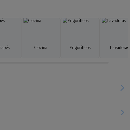
napés
Cocina
Frigoríficos
Lavadoras