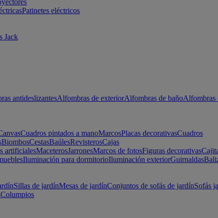
oyectores
éctricas
Patinetes eléctricos
s Jack
ras antideslizantes
Alfombras de exterior
Alfombras de baño
Alfombras 
Canvas
Cuadros pintados a mano
Marcos
Placas decorativas
Cuadros
s
Biombos
Cestas
Baúles
Revisteros
Cajas
s artificiales
Maceteros
Jarrones
Marcos de fotos
Figuras decorativas
Cajit
muebles
Iluminación para dormitorio
Iluminación exterior
Guirnaldas
Bali
ardín
Sillas de jardín
Mesas de jardín
Conjuntos de sofás de jardín
Sofás j
s
Columpios