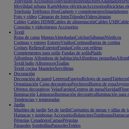
Televisión
Accesorios
Televisores
Reproductores
Adaptadores
Pr
Movilidad urbana
Karts
Motos eléctricas
Accesorios
Bicicletas el
Telefonía
Teléfonos fijos
Gadgets y complementos
Smartphones
Foto y vídeo
Cámaras de fotos
Trípodes
Videocámaras
Cables
Cables HDMI
Cables de alimentación
Cables USB
Cable
Consolas y videojuegos
Accesorios
Textil
Ropa de cama
Mantas
Almohadas
Colchas
Sábanas
Nórdicos
Cortinas y estores
Estores
Visillos
Cortinas
Barras de cortina
Cojines
Relleno
Exterior
Fundas
Cojín con relleno
Complementos para sofás
Fundas de sofás
Plaids
Alfombras
Alfombras de habitación
Alfombras pequeñas
Alfomb
Textil baño
Albornoces
Toallas
Textil cocina
Manteles
Servilletas
Decoración
Decoración de pared
Letreros
Espejos
Relojes de pared
Tableros
Organización
Cajas decorativas
Percheros
Burros de ropa
Joyero
Objetos decorativos
Velas
Faroles
Centros de mesa
Navidad
Flore
Iluminación
Lámparas
Iluminación decorativa
Iluminación para 
Tendencias y temporadas
Jardín
Muebles de jardín
Set de jardín
Conjuntos de mesas y sillas de j
Hamacas y tumbonas
Accesorios
Balancines
Tumbonas
Hamaca
Pérgolas
Cenadores
Carpas
Pérgolas
Parasoles
Sombrillas
Parasoles
Toldos