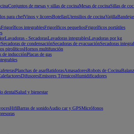
cina
Conjuntos de mesas y sillas de cocina
Mesas de cocina
Sillas de coc
los para chef
Vinos y licores
Botellas
Utensilios de cocina
Vajilla
Bandeja
s
Frigoríficos integrables
Frigoríficos pequeños
Frigoríficos portátiles
es
ior
Lavadoras - Secadoras
Lavadoras integrables
Lavadoras por kg
r
Secadoras de condensación
Secadoras de evacuación
Secadoras integra
s pirolíticos
Hornos multifunción
s de inducción
Placas de gas
ntegrables
afeteras
Planchas de asar
Batidoras
Amasadores
Robots de Cocina
Balanz
alefactores
Difusores
Emisores Térmicos
Humidificadores
o dental
Salud y bienestar
voces
Hifi
Barras de sonido
Audio car y GPS
Micrófonos
presoras