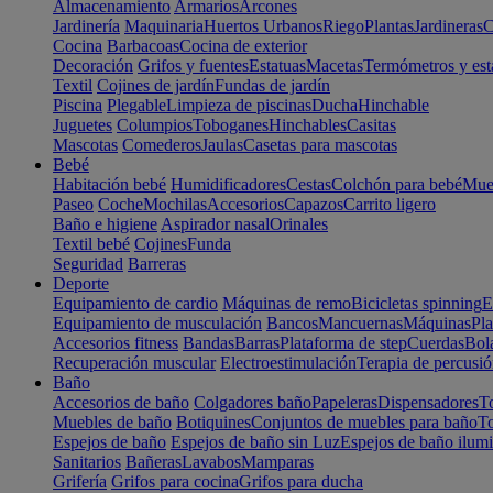
Almacenamiento
Armarios
Arcones
Jardinería
Maquinaria
Huertos Urbanos
Riego
Plantas
Jardineras
C
Cocina
Barbacoas
Cocina de exterior
Decoración
Grifos y fuentes
Estatuas
Macetas
Termómetros y est
Textil
Cojines de jardín
Fundas de jardín
Piscina
Plegable
Limpieza de piscinas
Ducha
Hinchable
Juguetes
Columpios
Toboganes
Hinchables
Casitas
Mascotas
Comederos
Jaulas
Casetas para mascotas
Bebé
Habitación bebé
Humidificadores
Cestas
Colchón para bebé
Mueb
Paseo
Coche
Mochilas
Accesorios
Capazos
Carrito ligero
Baño e higiene
Aspirador nasal
Orinales
Textil bebé
Cojines
Funda
Seguridad
Barreras
Deporte
Equipamiento de cardio
Máquinas de remo
Bicicletas spinning
E
Equipamiento de musculación
Bancos
Mancuernas
Máquinas
Pla
Accesorios fitness
Bandas
Barras
Plataforma de step
Cuerdas
Bola
Recuperación muscular
Electroestimulación
Terapia de percusi
Baño
Accesorios de baño
Colgadores baño
Papeleras
Dispensadores
To
Muebles de baño
Botiquines
Conjuntos de muebles para baño
To
Espejos de baño
Espejos de baño sin Luz
Espejos de baño ilum
Sanitarios
Bañeras
Lavabos
Mamparas
Grifería
Grifos para cocina
Grifos para ducha