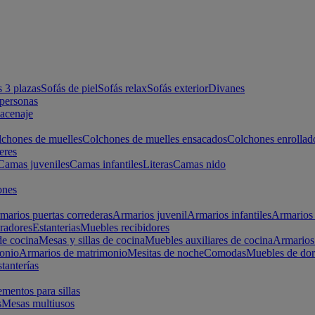
s 3 plazas
Sofás de piel
Sofás relax
Sofás exterior
Divanes
apersonas
macenaje
chones de muelles
Colchones de muelles ensacados
Colchones enrollad
eres
Camas juveniles
Camas infantiles
Literas
Camas nido
ones
marios puertas correderas
Armarios juvenil
Armarios infantiles
Armarios 
radores
Estanterias
Muebles recibidores
e cocina
Mesas y sillas de cocina
Muebles auxiliares de cocina
Armarios
onio
Armarios de matrimonio
Mesitas de noche
Comodas
Muebles de dor
tanterías
entos para sillas
s
Mesas multiusos