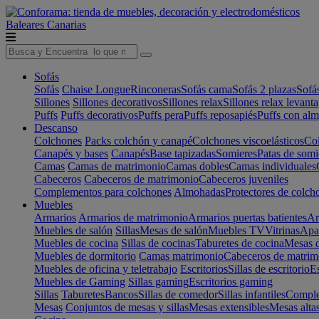
Baleares
Canarias
Sofás
Sofás
Chaise Longue
Rinconeras
Sofás cama
Sofás 2 plazas
Sofá
Sillones
Sillones decorativos
Sillones relax
Sillones relax levant
Puffs
Puffs decorativos
Puffs pera
Puffs reposapiés
Puffs con al
Descanso
Colchones
Packs colchón y canapé
Colchones viscoelásticos
Col
Canapés y bases
Canapés
Base tapizadas
Somieres
Patas de somi
Camas
Camas de matrimonio
Camas dobles
Camas individuales
Cabeceros
Cabeceros de matrimonio
Cabeceros juveniles
Complementos para colchones
Almohadas
Protectores de colch
Muebles
Armarios
Armarios de matrimonio
Armarios puertas batientes
Ar
Muebles de salón
Sillas
Mesas de salón
Muebles TV
Vitrinas
Apa
Muebles de cocina
Sillas de cocinas
Taburetes de cocina
Mesas d
Muebles de dormitorio
Camas matrimonio
Cabeceros de matrim
Muebles de oficina y teletrabajo
Escritorios
Sillas de escritorio
Es
Muebles de Gaming
Sillas gaming
Escritorios gaming
Sillas
Taburetes
Bancos
Sillas de comedor
Sillas infantiles
Complem
Mesas
Conjuntos de mesas y sillas
Mesas extensibles
Mesas alta