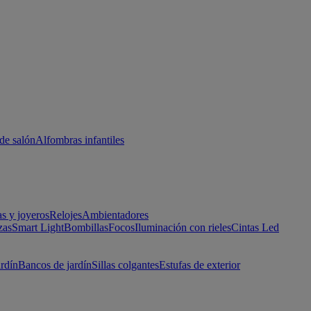
de salón
Alfombras infantiles
as y joyeros
Relojes
Ambientadores
zas
Smart Light
Bombillas
Focos
Iluminación con rieles
Cintas Led
ardín
Bancos de jardín
Sillas colgantes
Estufas de exterior