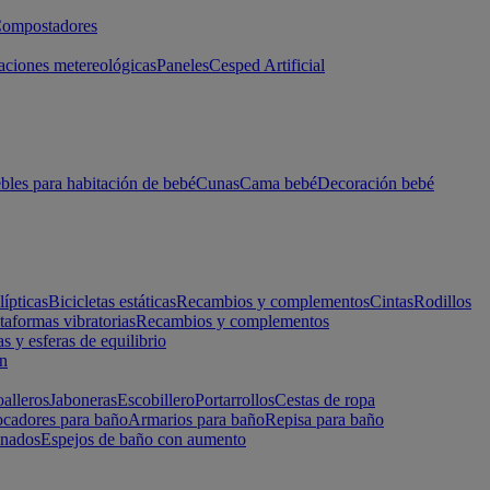
ompostadores
aciones metereológicas
Paneles
Cesped Artificial
les para habitación de bebé
Cunas
Cama bebé
Decoración bebé
lípticas
Bicicletas estáticas
Recambios y complementos
Cintas
Rodillos
taformas vibratorias
Recambios y complementos
s y esferas de equilibrio
ón
alleros
Jaboneras
Escobillero
Portarrollos
Cestas de ropa
cadores para baño
Armarios para baño
Repisa para baño
inados
Espejos de baño con aumento