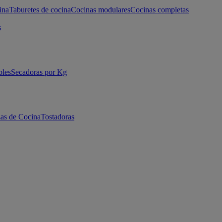
ina
Taburetes de cocina
Cocinas modulares
Cocinas completas
s
bles
Secadoras por Kg
as de Cocina
Tostadoras