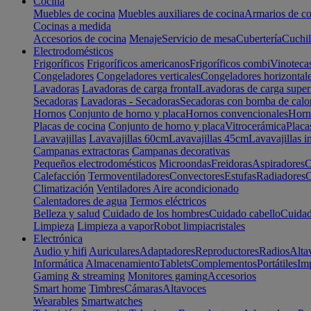
Cocina
Muebles de cocina
Muebles auxiliares de cocina
Armarios de co
Cocinas a medida
Accesorios de cocina
Menaje
Servicio de mesa
Cubertería
Cuchil
Electrodomésticos
Frigoríficos
Frigoríficos americanos
Frigoríficos combi
Vinoteca
Congeladores
Congeladores verticales
Congeladores horizontal
Lavadoras
Lavadoras de carga frontal
Lavadoras de carga super
Secadoras
Lavadoras - Secadoras
Secadoras con bomba de calo
Hornos
Conjunto de horno y placa
Hornos convencionales
Horno
Placas de cocina
Conjunto de horno y placa
Vitrocerámica
Placa
Lavavajillas
Lavavajillas 60cm
Lavavajillas 45cm
Lavavajillas i
Campanas extractoras
Campanas decorativas
Pequeños electrodomésticos
Microondas
Freidoras
Aspiradores
C
Calefacción
Termoventiladores
Convectores
Estufas
Radiadores
C
Climatización
Ventiladores
Aire acondicionado
Calentadores de agua
Termos eléctricos
Belleza y salud
Cuidado de los hombres
Cuidado cabello
Cuidad
Limpieza
Limpieza a vapor
Robot limpiacristales
Electrónica
Audio y hifi
Auriculares
Adaptadores
Reproductores
Radios
Alta
Informática
Almacenamiento
Tablets
Complementos
Portátiles
Im
Gaming & streaming
Monitores gaming
Accesorios
Smart home
Timbres
Cámaras
Altavoces
Wearables
Smartwatches