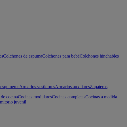
os
Colchones de espuma
Colchones para bebé
Colchones hinchables
esquineros
Armarios vestidores
Armarios auxiliares
Zapateros
 de cocina
Cocinas modulares
Cocinas completas
Cocinas a medida
mitorio juvenil