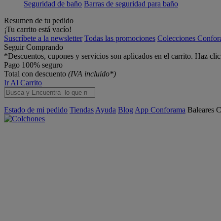
Seguridad de baño
Barras de seguridad para baño
Resumen de tu pedido
¡Tu carrito está vacío!
Suscríbete a la newsletter
Todas las promociones
Colecciones Confo
Seguir Comprando
*Descuentos, cupones y servicios son aplicados en el carrito. Haz cli
Pago 100% seguro
Total con descuento
(IVA incluido*)
Ir Al Carrito
Estado de mi pedido
Tiendas
Ayuda
Blog
App Conforama
Baleares
C