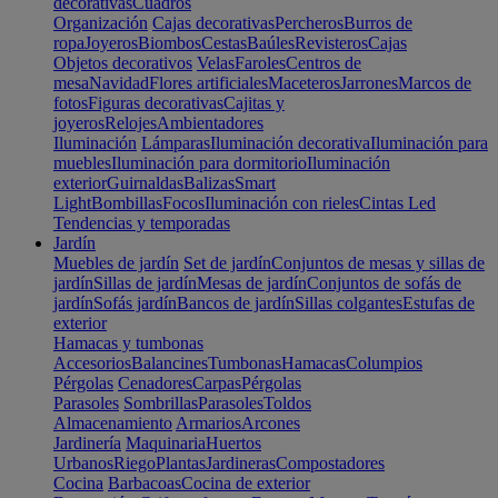
decorativas
Cuadros
Organización
Cajas decorativas
Percheros
Burros de
ropa
Joyeros
Biombos
Cestas
Baúles
Revisteros
Cajas
Objetos decorativos
Velas
Faroles
Centros de
mesa
Navidad
Flores artificiales
Maceteros
Jarrones
Marcos de
fotos
Figuras decorativas
Cajitas y
joyeros
Relojes
Ambientadores
Iluminación
Lámparas
Iluminación decorativa
Iluminación para
muebles
Iluminación para dormitorio
Iluminación
exterior
Guirnaldas
Balizas
Smart
Light
Bombillas
Focos
Iluminación con rieles
Cintas Led
Tendencias y temporadas
Jardín
Muebles de jardín
Set de jardín
Conjuntos de mesas y sillas de
jardín
Sillas de jardín
Mesas de jardín
Conjuntos de sofás de
jardín
Sofás jardín
Bancos de jardín
Sillas colgantes
Estufas de
exterior
Hamacas y tumbonas
Accesorios
Balancines
Tumbonas
Hamacas
Columpios
Pérgolas
Cenadores
Carpas
Pérgolas
Parasoles
Sombrillas
Parasoles
Toldos
Almacenamiento
Armarios
Arcones
Jardinería
Maquinaria
Huertos
Urbanos
Riego
Plantas
Jardineras
Compostadores
Cocina
Barbacoas
Cocina de exterior