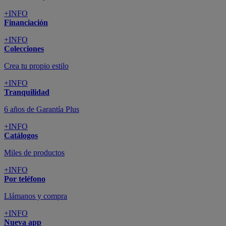
+INFO
Financiación
+INFO
Colecciones
Crea tu propio estilo
+INFO
Tranquilidad
6 años de Garantía Plus
+INFO
Catálogos
Miles de productos
+INFO
Por teléfono
Llámanos y compra
+INFO
Nueva app