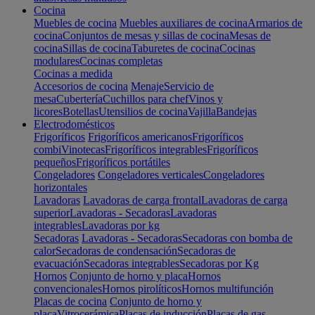
Cocina
Muebles de cocina
Muebles auxiliares de cocina
Armarios de
cocina
Conjuntos de mesas y sillas de cocina
Mesas de
cocina
Sillas de cocina
Taburetes de cocina
Cocinas
modulares
Cocinas completas
Cocinas a medida
Accesorios de cocina
Menaje
Servicio de
mesa
Cubertería
Cuchillos para chef
Vinos y
licores
Botellas
Utensilios de cocina
Vajilla
Bandejas
Electrodomésticos
Frigoríficos
Frigoríficos americanos
Frigoríficos
combi
Vinotecas
Frigoríficos integrables
Frigoríficos
pequeños
Frigoríficos portátiles
Congeladores
Congeladores verticales
Congeladores
horizontales
Lavadoras
Lavadoras de carga frontal
Lavadoras de carga
superior
Lavadoras - Secadoras
Lavadoras
integrables
Lavadoras por kg
Secadoras
Lavadoras - Secadoras
Secadoras con bomba de
calor
Secadoras de condensación
Secadoras de
evacuación
Secadoras integrables
Secadoras por Kg
Hornos
Conjunto de horno y placa
Hornos
convencionales
Hornos pirolíticos
Hornos multifunción
Placas de cocina
Conjunto de horno y
placa
Vitrocerámica
Placas de inducción
Placas de gas