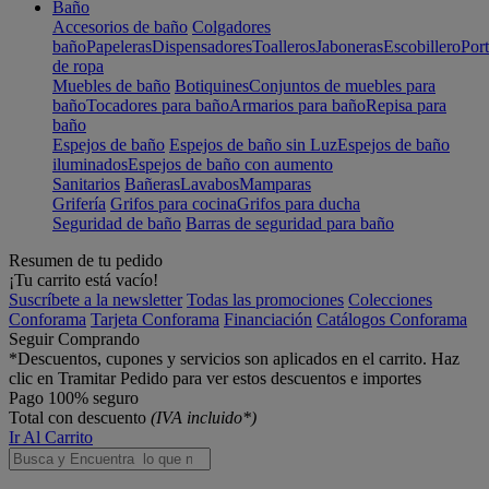
Baño
Accesorios de baño
Colgadores
baño
Papeleras
Dispensadores
Toalleros
Jaboneras
Escobillero
Port
de ropa
Muebles de baño
Botiquines
Conjuntos de muebles para
baño
Tocadores para baño
Armarios para baño
Repisa para
baño
Espejos de baño
Espejos de baño sin Luz
Espejos de baño
iluminados
Espejos de baño con aumento
Sanitarios
Bañeras
Lavabos
Mamparas
Grifería
Grifos para cocina
Grifos para ducha
Seguridad de baño
Barras de seguridad para baño
Resumen de tu pedido
¡Tu carrito está vacío!
Suscríbete a la newsletter
Todas las promociones
Colecciones
Conforama
Tarjeta Conforama
Financiación
Catálogos Conforama
Seguir Comprando
*Descuentos, cupones y servicios son aplicados en el carrito. Haz
clic en Tramitar Pedido para ver estos descuentos e importes
Pago 100% seguro
Total con descuento
(IVA incluido*)
Ir Al Carrito