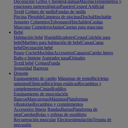
Decoración
Grifos y fuentes
Estatuas
Macetas
Termómetros y
estaciones metereológicas
Paneles
Cesped Artificial
Textil
Cojines de jardín
Fundas de jardín
Piscina
Plegable
Limpieza de piscinas
Ducha
Hinchable
Juguetes
Columpios
Toboganes
Hinchables
Casitas
Mascotas
Comederos
Jaulas
Casetas para mascotas
Bebé
Habitación bebé
Humidificadores
Cestas
Colchón para
bebé
Muebles para habitación de bebé
Cunas
Cama
bebé
Decoración bebé
Paseo
Coche
Mochilas
Accesorios
Capazos
Carrito ligero
Baño e higiene
Aspirador nasal
Orinales
Textil bebé
Cojines
Funda
Seguridad
Barreras
Deporte
Equipamiento de cardio
Máquinas de remo
Bicicletas
spinning
Elípticas
Bicicletas estáticas
Recambios y
complementos
Cintas
Rodillos
Equipamiento de musculación
Bancos
Mancuernas
Máquinas
Plataformas
vibratorias
Recambios y complementos
Accesorios fitness
Bandas
Barras
Plataforma de
step
Cuerdas
Bolas y esferas de equilibrio
Recuperación muscular
Electroestimulación
Terapia de
percusión