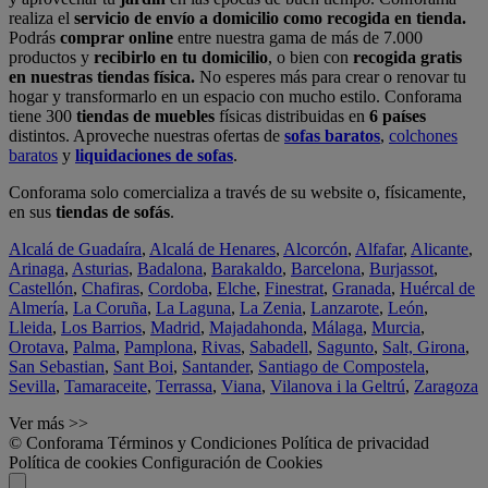
realiza el
servicio de envío a domicilio como recogida en tienda.
Podrás
comprar online
entre nuestra gama de más de 7.000
productos y
recibirlo en tu domicilio
, o bien con
recogida gratis
en nuestras tiendas física.
No esperes más para crear o renovar tu
hogar y transformarlo en un espacio con mucho estilo. Conforama
tiene 300
tiendas de muebles
físicas distribuidas en
6 países
distintos. Aproveche nuestras ofertas de
sofas baratos
,
colchones
baratos
y
liquidaciones de sofas
.
Conforama solo comercializa a través de su website o, físicamente,
en sus
tiendas de sofás
.
Alcalá de Guadaíra
,
Alcalá de Henares
,
Alcorcón
,
Alfafar
,
Alicante
,
Arinaga
,
Asturias
,
Badalona
,
Barakaldo
,
Barcelona
,
Burjassot
,
Castellón
,
Chafiras
,
Cordoba
,
Elche
,
Finestrat
,
Granada
,
Huércal de
Almería
,
La Coruña
,
La Laguna
,
La Zenia
,
Lanzarote
,
León
,
Lleida
,
Los Barrios
,
Madrid
,
Majadahonda
,
Málaga
,
Murcia
,
Orotava
,
Palma
,
Pamplona
,
Rivas
,
Sabadell
,
Sagunto
,
Salt, Girona
,
San Sebastian
,
Sant Boi
,
Santander
,
Santiago de Compostela
,
Sevilla
,
Tamaraceite
,
Terrassa
,
Viana
,
Vilanova i la Geltrú
,
Zaragoza
Ver más >>
© Conforama
Términos y Condiciones
Política de privacidad
Política de cookies
Configuración de Cookies