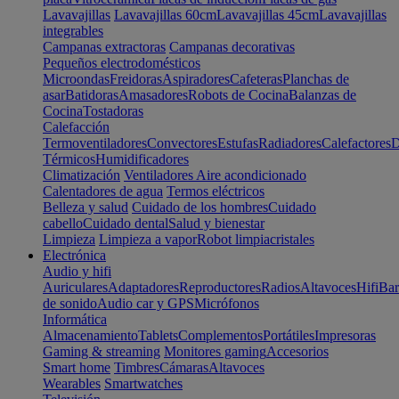
Lavavajillas
Lavavajillas 60cm
Lavavajillas 45cm
Lavavajillas
integrables
Campanas extractoras
Campanas decorativas
Pequeños electrodomésticos
Microondas
Freidoras
Aspiradores
Cafeteras
Planchas de
asar
Batidoras
Amasadores
Robots de Cocina
Balanzas de
Cocina
Tostadoras
Calefacción
Termoventiladores
Convectores
Estufas
Radiadores
Calefactores
D
Térmicos
Humidificadores
Climatización
Ventiladores
Aire acondicionado
Calentadores de agua
Termos eléctricos
Belleza y salud
Cuidado de los hombres
Cuidado
cabello
Cuidado dental
Salud y bienestar
Limpieza
Limpieza a vapor
Robot limpiacristales
Electrónica
Audio y hifi
Auriculares
Adaptadores
Reproductores
Radios
Altavoces
Hifi
Bar
de sonido
Audio car y GPS
Micrófonos
Informática
Almacenamiento
Tablets
Complementos
Portátiles
Impresoras
Gaming & streaming
Monitores gaming
Accesorios
Smart home
Timbres
Cámaras
Altavoces
Wearables
Smartwatches