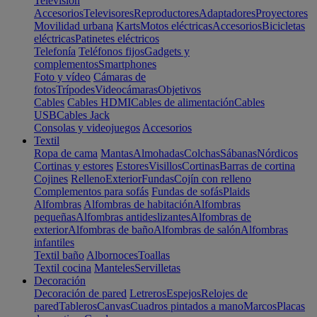
Televisión
Accesorios
Televisores
Reproductores
Adaptadores
Proyectores
Movilidad urbana
Karts
Motos eléctricas
Accesorios
Bicicletas
eléctricas
Patinetes eléctricos
Telefonía
Teléfonos fijos
Gadgets y
complementos
Smartphones
Foto y vídeo
Cámaras de
fotos
Trípodes
Videocámaras
Objetivos
Cables
Cables HDMI
Cables de alimentación
Cables
USB
Cables Jack
Consolas y videojuegos
Accesorios
Textil
Ropa de cama
Mantas
Almohadas
Colchas
Sábanas
Nórdicos
Cortinas y estores
Estores
Visillos
Cortinas
Barras de cortina
Cojines
Relleno
Exterior
Fundas
Cojín con relleno
Complementos para sofás
Fundas de sofás
Plaids
Alfombras
Alfombras de habitación
Alfombras
pequeñas
Alfombras antideslizantes
Alfombras de
exterior
Alfombras de baño
Alfombras de salón
Alfombras
infantiles
Textil baño
Albornoces
Toallas
Textil cocina
Manteles
Servilletas
Decoración
Decoración de pared
Letreros
Espejos
Relojes de
pared
Tableros
Canvas
Cuadros pintados a mano
Marcos
Placas