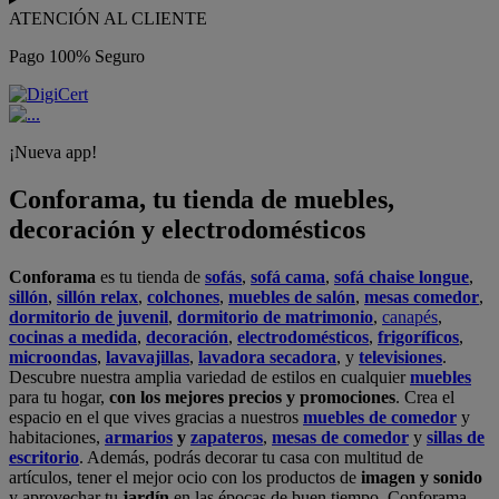
ATENCIÓN AL CLIENTE
Pago 100% Seguro
¡Nueva app!
Conforama, tu tienda de muebles,
decoración y electrodomésticos
Conforama
es tu tienda de
sofás
,
sofá cama
,
sofá chaise longue
,
sillón
,
sillón relax
,
colchones
,
muebles de salón
,
mesas comedor
,
dormitorio de juvenil
,
dormitorio de matrimonio
,
canapés
,
cocinas a medida
,
decoración
,
electrodomésticos
,
frigoríficos
,
microondas
,
lavavajillas
,
lavadora secadora
, y
televisiones
.
Descubre nuestra amplia variedad de estilos en cualquier
muebles
para tu hogar,
con los mejores precios y promociones
. Crea el
espacio en el que vives gracias a nuestros
muebles de comedor
y
habitaciones,
armarios
y
zapateros
,
mesas de comedor
y
sillas de
escritorio
. Además, podrás decorar tu casa con multitud de
artículos, tener el mejor ocio con los productos de
imagen y sonido
y aprovechar tu
jardín
en las épocas de buen tiempo. Conforama