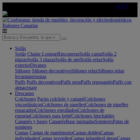
🔵Cambia tu electro con
-10% EXTRA
de descuento ☑️
AQUÍ
Baleares
Canarias
Sofás
Sofás
Chaise Longue
Rinconeras
Sofás cama
Sofás 2
plazas
Sofás 3 plazas
Sofás de piel
Sofás relax
Sofás
exterior
Divanes
Sillones
Sillones decorativos
Sillones relax
Sillones relax
levantapersonas
Puffs
Puffs decorativos
Puffs pera
Puffs reposapiés
Puffs con
almacenaje
Descanso
Colchones
Packs colchón y canapé
Colchones
viscoelásticos
Colchones de muelles
Colchones de muelles
ensacados
Colchones enrollados
Colchones de
espuma
Colchones para bebé
Colchones hinchables
Canapés y bases
Canapés
Base tapizadas
Somieres
Patas de
somieres
Camas
Camas de matrimonio
Camas dobles
Camas
individuales
Camas juveniles
Camas infantiles
Literas
Camas