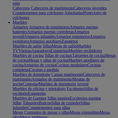
nido
Cabeceros
Cabeceros de matrimonio
Cabeceros juveniles
Complementos para colchones
Almohadas
Protectores de
colchones
Muebles
Armarios
Armarios de matrimonio
Armarios puertas
batientes
Armarios puertas correderas
Armarios
juvenil
Armarios infantiles
Armarios esquineros
Armarios
vestidores
Armarios auxiliares
Zapateros
Muebles de salón
Sillas
Mesas de salón
Muebles
TV
Vitrinas
Aparadores
Estanterias
Muebles recibidores
Muebles de cocina
Sillas de cocinas
Taburetes de cocina
Mesas
de cocina
Mesas y sillas de cocina
Muebles auxiliares de
cocina
Armarios de cocina
Cocinas modulares
Cocinas
completas
Cocinas a medida
Muebles de dormitorio
Camas matrimonio
Cabeceros de
matrimonio
Armarios de matrimonio
Mesitas de
noche
Comodas
Muebles de dormitorio juvenil
Muebles de oficina y teletrabajo
Escritorios
Sillas de
escritorio
Estanterías
Muebles de Gaming
Sillas gaming
Escritorios gaming
Sillas
Taburetes
Bancos
Sillas de comedor
Sillas
infantiles
Complementos para sillas
Mesas
Conjuntos de mesas y sillas
Mesas extensibles
Mesas
altas
Mesas multiusos