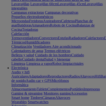
Lavavajillas
Lavavajillas 60cm
Lavavajillas 45cm
Lavavajillas
integrables
Campanas extractoras
Campanas decorativas
Pequeños electrodomésticos
Microondas
Freidoras
Aspiradores
Cafeteras
Planchas de
asar
Batidoras
Amasadores
Robots de Cocina
Balanzas de
Cocina
Tostadoras
Calefacción
Termoventiladores
Convectores
Estufas
Radiadores
Calefactores
D
Térmicos
Humidificadores
Climatización
Ventiladores
Aire acondicionado
Calentadores de agua
Termos eléctricos
Belleza y salud
Cuidado de los hombres
Cuidado
cabello
Cuidado dental
Salud y bienestar
Limpieza
Limpieza a vapor
Robot limpiacristales
Electrónica
Audio y hifi
Auriculares
Adaptadores
Reproductores
Radios
Altavoces
Hifi
Bar
de sonido
Audio car y GPS
Micrófonos
Informática
Almacenamiento
Tablets
Complementos
Portátiles
Impresoras
Gaming & streaming
Monitores gaming
Accesorios
Smart home
Timbres
Cámaras
Altavoces
Wearables
Smartwatches