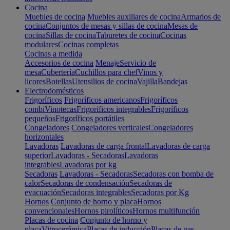
Cocina
Muebles de cocina
Muebles auxiliares de cocina
Armarios de
cocina
Conjuntos de mesas y sillas de cocina
Mesas de
cocina
Sillas de cocina
Taburetes de cocina
Cocinas
modulares
Cocinas completas
Cocinas a medida
Accesorios de cocina
Menaje
Servicio de
mesa
Cubertería
Cuchillos para chef
Vinos y
licores
Botellas
Utensilios de cocina
Vajilla
Bandejas
Electrodomésticos
Frigoríficos
Frigoríficos americanos
Frigoríficos
combi
Vinotecas
Frigoríficos integrables
Frigoríficos
pequeños
Frigoríficos portátiles
Congeladores
Congeladores verticales
Congeladores
horizontales
Lavadoras
Lavadoras de carga frontal
Lavadoras de carga
superior
Lavadoras - Secadoras
Lavadoras
integrables
Lavadoras por kg
Secadoras
Lavadoras - Secadoras
Secadoras con bomba de
calor
Secadoras de condensación
Secadoras de
evacuación
Secadoras integrables
Secadoras por Kg
Hornos
Conjunto de horno y placa
Hornos
convencionales
Hornos pirolíticos
Hornos multifunción
Placas de cocina
Conjunto de horno y
placa
Vitrocerámica
Placas de inducción
Placas de gas