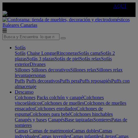
🔵Cambia tu electro con
-10% EXTRA
de descuento ☑️
AQUÍ
Baleares
Canarias
Sofás
Sofás
Chaise Longue
Rinconeras
Sofás cama
Sofás 2
plazas
Sofás 3 plazas
Sofás de piel
Sofás relax
Sofás
exterior
Divanes
Sillones
Sillones decorativos
Sillones relax
Sillones relax
levantapersonas
Puffs
Puffs decorativos
Puffs pera
Puffs reposapiés
Puffs con
almacenaje
Descanso
Colchones
Packs colchón y canapé
Colchones
viscoelásticos
Colchones de muelles
Colchones de muelles
ensacados
Colchones enrollados
Colchones de
espuma
Colchones para bebé
Colchones hinchables
Canapés y bases
Canapés
Base tapizadas
Somieres
Patas de
somieres
Camas
Camas de matrimonio
Camas dobles
Camas
individuales
Camas juveniles
Camas infantiles
Literas
Camas