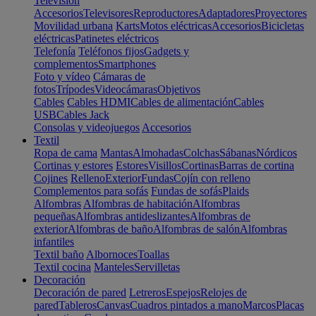
Televisión
Accesorios
Televisores
Reproductores
Adaptadores
Proyectores
Movilidad urbana
Karts
Motos eléctricas
Accesorios
Bicicletas
eléctricas
Patinetes eléctricos
Telefonía
Teléfonos fijos
Gadgets y
complementos
Smartphones
Foto y vídeo
Cámaras de
fotos
Trípodes
Videocámaras
Objetivos
Cables
Cables HDMI
Cables de alimentación
Cables
USB
Cables Jack
Consolas y videojuegos
Accesorios
Textil
Ropa de cama
Mantas
Almohadas
Colchas
Sábanas
Nórdicos
Cortinas y estores
Estores
Visillos
Cortinas
Barras de cortina
Cojines
Relleno
Exterior
Fundas
Cojín con relleno
Complementos para sofás
Fundas de sofás
Plaids
Alfombras
Alfombras de habitación
Alfombras
pequeñas
Alfombras antideslizantes
Alfombras de
exterior
Alfombras de baño
Alfombras de salón
Alfombras
infantiles
Textil baño
Albornoces
Toallas
Textil cocina
Manteles
Servilletas
Decoración
Decoración de pared
Letreros
Espejos
Relojes de
pared
Tableros
Canvas
Cuadros pintados a mano
Marcos
Placas