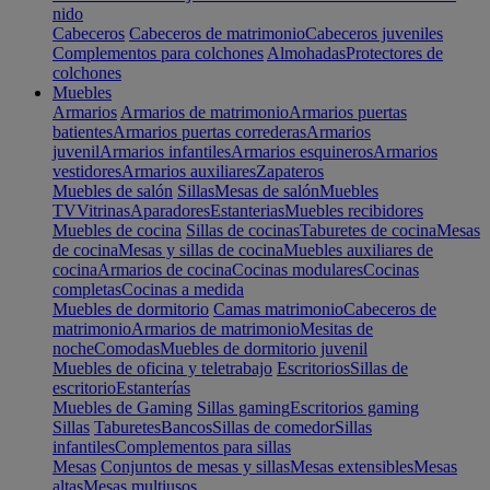
nido
Cabeceros
Cabeceros de matrimonio
Cabeceros juveniles
Complementos para colchones
Almohadas
Protectores de
colchones
Muebles
Armarios
Armarios de matrimonio
Armarios puertas
batientes
Armarios puertas correderas
Armarios
juvenil
Armarios infantiles
Armarios esquineros
Armarios
vestidores
Armarios auxiliares
Zapateros
Muebles de salón
Sillas
Mesas de salón
Muebles
TV
Vitrinas
Aparadores
Estanterias
Muebles recibidores
Muebles de cocina
Sillas de cocinas
Taburetes de cocina
Mesas
de cocina
Mesas y sillas de cocina
Muebles auxiliares de
cocina
Armarios de cocina
Cocinas modulares
Cocinas
completas
Cocinas a medida
Muebles de dormitorio
Camas matrimonio
Cabeceros de
matrimonio
Armarios de matrimonio
Mesitas de
noche
Comodas
Muebles de dormitorio juvenil
Muebles de oficina y teletrabajo
Escritorios
Sillas de
escritorio
Estanterías
Muebles de Gaming
Sillas gaming
Escritorios gaming
Sillas
Taburetes
Bancos
Sillas de comedor
Sillas
infantiles
Complementos para sillas
Mesas
Conjuntos de mesas y sillas
Mesas extensibles
Mesas
altas
Mesas multiusos