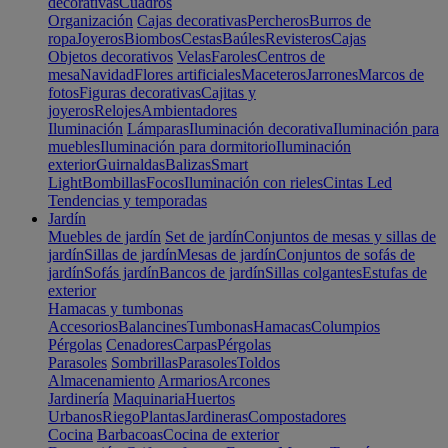
decorativas
Cuadros
Organización
Cajas decorativas
Percheros
Burros de
ropa
Joyeros
Biombos
Cestas
Baúles
Revisteros
Cajas
Objetos decorativos
Velas
Faroles
Centros de
mesa
Navidad
Flores artificiales
Maceteros
Jarrones
Marcos de
fotos
Figuras decorativas
Cajitas y
joyeros
Relojes
Ambientadores
Iluminación
Lámparas
Iluminación decorativa
Iluminación para
muebles
Iluminación para dormitorio
Iluminación
exterior
Guirnaldas
Balizas
Smart
Light
Bombillas
Focos
Iluminación con rieles
Cintas Led
Tendencias y temporadas
Jardín
Muebles de jardín
Set de jardín
Conjuntos de mesas y sillas de
jardín
Sillas de jardín
Mesas de jardín
Conjuntos de sofás de
jardín
Sofás jardín
Bancos de jardín
Sillas colgantes
Estufas de
exterior
Hamacas y tumbonas
Accesorios
Balancines
Tumbonas
Hamacas
Columpios
Pérgolas
Cenadores
Carpas
Pérgolas
Parasoles
Sombrillas
Parasoles
Toldos
Almacenamiento
Armarios
Arcones
Jardinería
Maquinaria
Huertos
Urbanos
Riego
Plantas
Jardineras
Compostadores
Cocina
Barbacoas
Cocina de exterior