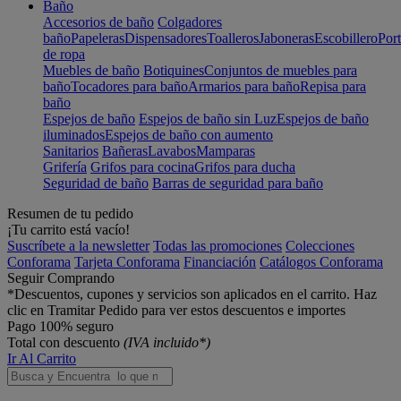
Baño
Accesorios de baño
Colgadores
baño
Papeleras
Dispensadores
Toalleros
Jaboneras
Escobillero
Port
de ropa
Muebles de baño
Botiquines
Conjuntos de muebles para
baño
Tocadores para baño
Armarios para baño
Repisa para
baño
Espejos de baño
Espejos de baño sin Luz
Espejos de baño
iluminados
Espejos de baño con aumento
Sanitarios
Bañeras
Lavabos
Mamparas
Grifería
Grifos para cocina
Grifos para ducha
Seguridad de baño
Barras de seguridad para baño
Resumen de tu pedido
¡Tu carrito está vacío!
Suscríbete a la newsletter
Todas las promociones
Colecciones
Conforama
Tarjeta Conforama
Financiación
Catálogos Conforama
Seguir Comprando
*Descuentos, cupones y servicios son aplicados en el carrito. Haz
clic en Tramitar Pedido para ver estos descuentos e importes
Pago 100% seguro
Total con descuento
(IVA incluido*)
Ir Al Carrito