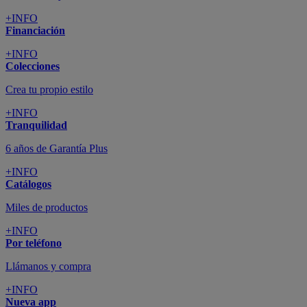
+INFO
Financiación
+INFO
Colecciones
Crea tu propio estilo
+INFO
Tranquilidad
6 años de Garantía Plus
+INFO
Catálogos
Miles de productos
+INFO
Por teléfono
Llámanos y compra
+INFO
Nueva app