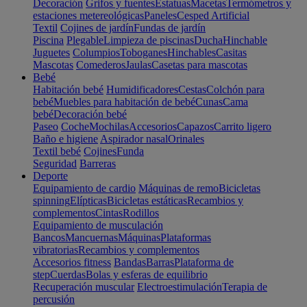
Decoración
Grifos y fuentes
Estatuas
Macetas
Termómetros y
estaciones metereológicas
Paneles
Cesped Artificial
Textil
Cojines de jardín
Fundas de jardín
Piscina
Plegable
Limpieza de piscinas
Ducha
Hinchable
Juguetes
Columpios
Toboganes
Hinchables
Casitas
Mascotas
Comederos
Jaulas
Casetas para mascotas
Bebé
Habitación bebé
Humidificadores
Cestas
Colchón para
bebé
Muebles para habitación de bebé
Cunas
Cama
bebé
Decoración bebé
Paseo
Coche
Mochilas
Accesorios
Capazos
Carrito ligero
Baño e higiene
Aspirador nasal
Orinales
Textil bebé
Cojines
Funda
Seguridad
Barreras
Deporte
Equipamiento de cardio
Máquinas de remo
Bicicletas
spinning
Elípticas
Bicicletas estáticas
Recambios y
complementos
Cintas
Rodillos
Equipamiento de musculación
Bancos
Mancuernas
Máquinas
Plataformas
vibratorias
Recambios y complementos
Accesorios fitness
Bandas
Barras
Plataforma de
step
Cuerdas
Bolas y esferas de equilibrio
Recuperación muscular
Electroestimulación
Terapia de
percusión