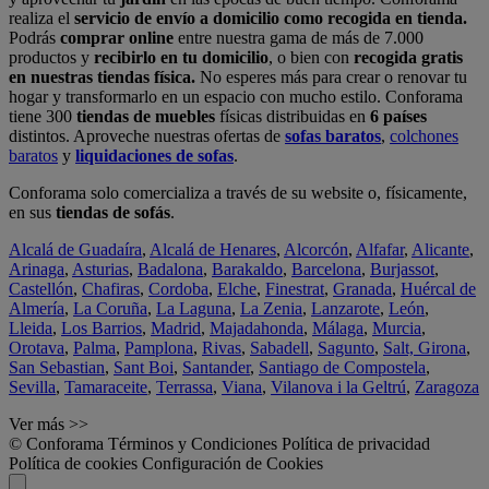
realiza el
servicio de envío a domicilio como recogida en tienda.
Podrás
comprar online
entre nuestra gama de más de 7.000
productos y
recibirlo en tu domicilio
, o bien con
recogida gratis
en nuestras tiendas física.
No esperes más para crear o renovar tu
hogar y transformarlo en un espacio con mucho estilo. Conforama
tiene 300
tiendas de muebles
físicas distribuidas en
6 países
distintos. Aproveche nuestras ofertas de
sofas baratos
,
colchones
baratos
y
liquidaciones de sofas
.
Conforama solo comercializa a través de su website o, físicamente,
en sus
tiendas de sofás
.
Alcalá de Guadaíra
,
Alcalá de Henares
,
Alcorcón
,
Alfafar
,
Alicante
,
Arinaga
,
Asturias
,
Badalona
,
Barakaldo
,
Barcelona
,
Burjassot
,
Castellón
,
Chafiras
,
Cordoba
,
Elche
,
Finestrat
,
Granada
,
Huércal de
Almería
,
La Coruña
,
La Laguna
,
La Zenia
,
Lanzarote
,
León
,
Lleida
,
Los Barrios
,
Madrid
,
Majadahonda
,
Málaga
,
Murcia
,
Orotava
,
Palma
,
Pamplona
,
Rivas
,
Sabadell
,
Sagunto
,
Salt, Girona
,
San Sebastian
,
Sant Boi
,
Santander
,
Santiago de Compostela
,
Sevilla
,
Tamaraceite
,
Terrassa
,
Viana
,
Vilanova i la Geltrú
,
Zaragoza
Ver más >>
© Conforama
Términos y Condiciones
Política de privacidad
Política de cookies
Configuración de Cookies