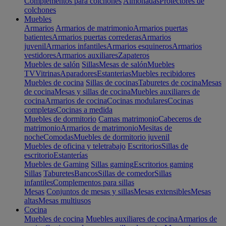
Complementos para colchones
Almohadas
Protectores de
colchones
Muebles
Armarios
Armarios de matrimonio
Armarios puertas
batientes
Armarios puertas correderas
Armarios
juvenil
Armarios infantiles
Armarios esquineros
Armarios
vestidores
Armarios auxiliares
Zapateros
Muebles de salón
Sillas
Mesas de salón
Muebles
TV
Vitrinas
Aparadores
Estanterias
Muebles recibidores
Muebles de cocina
Sillas de cocinas
Taburetes de cocina
Mesas
de cocina
Mesas y sillas de cocina
Muebles auxiliares de
cocina
Armarios de cocina
Cocinas modulares
Cocinas
completas
Cocinas a medida
Muebles de dormitorio
Camas matrimonio
Cabeceros de
matrimonio
Armarios de matrimonio
Mesitas de
noche
Comodas
Muebles de dormitorio juvenil
Muebles de oficina y teletrabajo
Escritorios
Sillas de
escritorio
Estanterías
Muebles de Gaming
Sillas gaming
Escritorios gaming
Sillas
Taburetes
Bancos
Sillas de comedor
Sillas
infantiles
Complementos para sillas
Mesas
Conjuntos de mesas y sillas
Mesas extensibles
Mesas
altas
Mesas multiusos
Cocina
Muebles de cocina
Muebles auxiliares de cocina
Armarios de