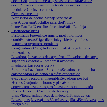
cocina
Conjuntos de mesas y sillas de cocina
Mesas de
cocina
Sillas de cocina
Taburetes de cocina
Cocinas
modulares
Cocinas completas
Cocinas a medida
Accesorios de cocina
Menaje
Servicio de
mesa
Cubertería
Cuchillos para chef
Vinos y
licores
Botellas
Utensilios de cocina
Vajilla
Bandejas
Electrodomésticos
Frigoríficos
Frigoríficos americanos
Frigoríficos
combi
Vinotecas
Frigoríficos integrables
Frigoríficos
pequeños
Frigoríficos portátiles
Congeladores
Congeladores verticales
Congeladores
horizontales
Lavadoras
Lavadoras de carga frontal
Lavadoras de carga
superior
Lavadoras - Secadoras
Lavadoras
integrables
Lavadoras por kg
Secadoras
Lavadoras - Secadoras
Secadoras con bomba de
calor
Secadoras de condensación
Secadoras de
evacuación
Secadoras integrables
Secadoras por Kg
Hornos
Conjunto de horno y placa
Hornos
convencionales
Hornos pirolíticos
Hornos multifunción
Placas de cocina
Conjunto de horno y
placa
Vitrocerámica
Placas de inducción
Placas de gas
Lavavajillas
Lavavajillas 60cm
Lavavajillas 45cm
Lavavajillas
integrables