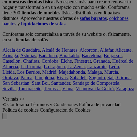
en nuestras tiendas física.
No esperes más para crear o renovar tu
hogar y transformarlo en un espacio con mucho estilo. Conforama
tiene 300
tiendas de muebles
físicas distribuidas en
6 países
distintos. Aproveche nuestras ofertas de
sofas baratos
,
colchones
baratos
y
liquidaciones de sofas
.
Conforama solo comercializa a través de su website o, físicamente,
en sus
tiendas de sofás
.
Alcalá de Guadaíra
,
Alcalá de Henares
,
Alcorcón
,
Alfafar
,
Alicante
,
Arinaga
,
Asturias
,
Badalona
,
Barakaldo
,
Barcelona
,
Burjassot
,
Castellón
,
Chafiras
,
Cordoba
,
Elche
,
Finestrat
,
Granada
,
Huércal de
Almería
,
La Coruña
,
La Laguna
,
La Zenia
,
Lanzarote
,
León
,
Lleida
,
Los Barrios
,
Madrid
,
Majadahonda
,
Málaga
,
Murcia
,
Orotava
,
Palma
,
Pamplona
,
Rivas
,
Sabadell
,
Sagunto
,
Salt, Girona
,
San Sebastian
,
Sant Boi
,
Santander
,
Santiago de Compostela
,
Sevilla
,
Tamaraceite
,
Terrassa
,
Viana
,
Vilanova i la Geltrú
,
Zaragoza
Ver más >>
© Conforama
Términos y Condiciones
Política de privacidad
Política de cookies
Configuración de Cookies