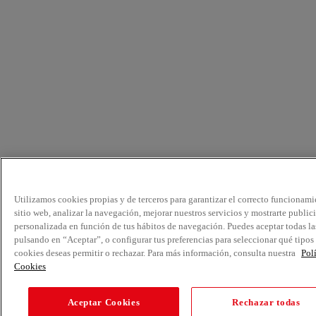
Utilizamos cookies propias y de terceros para garantizar el correcto funcionami
sitio web, analizar la navegación, mejorar nuestros servicios y mostrarte public
personalizada en función de tus hábitos de navegación. Puedes aceptar todas la
pulsando en “Aceptar”, o configurar tus preferencias para seleccionar qué tipos
cookies deseas permitir o rechazar. Para más información, consulta nuestra
Pol
Cookies
Aceptar Cookies
Rechazar todas