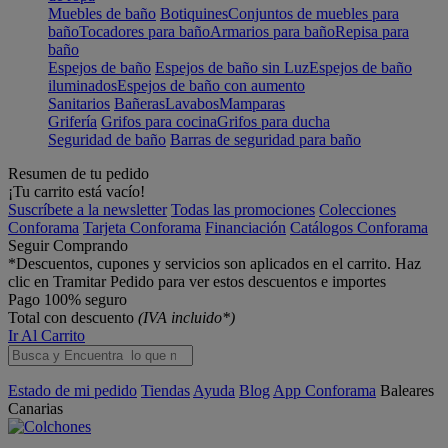
Muebles de baño
Botiquines
Conjuntos de muebles para
baño
Tocadores para baño
Armarios para baño
Repisa para
baño
Espejos de baño
Espejos de baño sin Luz
Espejos de baño
iluminados
Espejos de baño con aumento
Sanitarios
Bañeras
Lavabos
Mamparas
Grifería
Grifos para cocina
Grifos para ducha
Seguridad de baño
Barras de seguridad para baño
Resumen de tu pedido
¡Tu carrito está vacío!
Suscríbete a la newsletter
Todas las promociones
Colecciones
Conforama
Tarjeta Conforama
Financiación
Catálogos Conforama
Seguir Comprando
*Descuentos, cupones y servicios son aplicados en el carrito. Haz
clic en Tramitar Pedido para ver estos descuentos e importes
Pago 100% seguro
Total con descuento
(IVA incluido*)
Ir Al Carrito
Estado de mi pedido
Tiendas
Ayuda
Blog
App Conforama
Baleares
Canarias