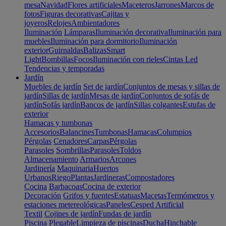
mesa
Navidad
Flores artificiales
Maceteros
Jarrones
Marcos de
fotos
Figuras decorativas
Cajitas y
joyeros
Relojes
Ambientadores
Iluminación
Lámparas
Iluminación decorativa
Iluminación para
muebles
Iluminación para dormitorio
Iluminación
exterior
Guirnaldas
Balizas
Smart
Light
Bombillas
Focos
Iluminación con rieles
Cintas Led
Tendencias y temporadas
Jardín
Muebles de jardín
Set de jardín
Conjuntos de mesas y sillas de
jardín
Sillas de jardín
Mesas de jardín
Conjuntos de sofás de
jardín
Sofás jardín
Bancos de jardín
Sillas colgantes
Estufas de
exterior
Hamacas y tumbonas
Accesorios
Balancines
Tumbonas
Hamacas
Columpios
Pérgolas
Cenadores
Carpas
Pérgolas
Parasoles
Sombrillas
Parasoles
Toldos
Almacenamiento
Armarios
Arcones
Jardinería
Maquinaria
Huertos
Urbanos
Riego
Plantas
Jardineras
Compostadores
Cocina
Barbacoas
Cocina de exterior
Decoración
Grifos y fuentes
Estatuas
Macetas
Termómetros y
estaciones metereológicas
Paneles
Cesped Artificial
Textil
Cojines de jardín
Fundas de jardín
Piscina
Plegable
Limpieza de piscinas
Ducha
Hinchable