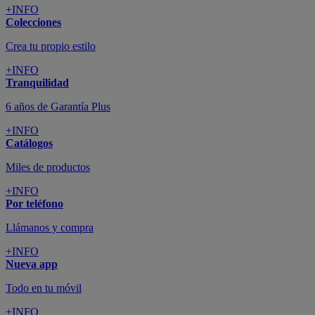
+INFO
Colecciones
Crea tu propio estilo
+INFO
Tranquilidad
6 años de Garantía Plus
+INFO
Catálogos
Miles de productos
+INFO
Por teléfono
Llámanos y compra
+INFO
Nueva app
Todo en tu móvil
+INFO