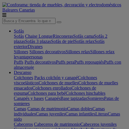
Baleares
Canarias
Sofás
Sofás
Chaise Longue
Rinconeras
Sofás cama
Sofás 2
plazas
Sofás 3 plazas
Sofás de piel
Sofás relax
Sofás
exterior
Divanes
Sillones
Sillones decorativos
Sillones relax
Sillones relax
levantapersonas
Puffs
Puffs decorativos
Puffs pera
Puffs reposapiés
Puffs con
almacenaje
Descanso
Colchones
Packs colchón y canapé
Colchones
viscoelásticos
Colchones de muelles
Colchones de muelles
ensacados
Colchones enrollados
Colchones de
espuma
Colchones para bebé
Colchones hinchables
Canapés y bases
Canapés
Base tapizadas
Somieres
Patas de
somieres
Camas
Camas de matrimonio
Camas dobles
Camas
individuales
Camas juveniles
Camas infantiles
Literas
Camas
nido
Cabeceros
Cabeceros de matrimonio
Cabeceros juveniles