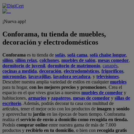
¡Nueva app!
Conforama, tu tienda de muebles,
decoración y electrodomésticos
Conforama
es tu tienda de
sofás
,
sofá cama
,
sofá chaise longue
,
sillón
,
sillón relax
,
colchones
,
muebles de salón
,
mesas comedor
,
dormitorio de juvenil
,
dormitorio de matrimonio
,
canapés
,
cocinas a medida
,
decoración
,
electrodomésticos
,
frigoríficos
,
microondas
,
lavavajillas
,
lavadora secadora
, y
televisiones
.
Descubre nuestra amplia variedad de estilos en cualquier
muebles
para tu hogar,
con los mejores precios y promociones
. Crea el
espacio en el que vives gracias a nuestros
muebles de comedor
y
habitaciones,
armarios
y
zapateros
,
mesas de comedor
y
sillas de
escritorio
. Además, podrás decorar tu casa con multitud de
artículos, tener el mejor ocio con los productos de
imagen y sonido
y aprovechar tu
jardín
en las épocas de buen tiempo. Conforama
realiza el
servicio de envío a domicilio como recogida en tienda.
Podrás
comprar online
entre nuestra gama de más de 7.000
productos y
recibirlo en tu domicilio
, o bien con
recogida gratis