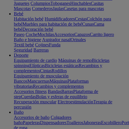
Juguetes
Columpios
Toboganes
Hinchables
Casitas
Mascotas
Comederos
Jaulas
Casetas para mascotas
Bebé
Habitación bebé
Humidificadores
Cestas
Colchón para
bebé
Muebles para habitación de bebé
Cunas
Cama
bebé
Decoración bebé
Paseo
Coche
Mochilas
Accesorios
Capazos
Carrito ligero
Baño e higiene
Aspirador nasal
Orinales
Textil bebé
Cojines
Funda
Seguridad
Barreras
Deporte
Equipamiento de cardio
Máquinas de remo
Bicicletas
spinning
Elípticas
Bicicletas estáticas
Recambios y
complementos
Cintas
Rodillos
Equipamiento de musculación
Bancos
Mancuernas
Máquinas
Plataformas
vibratorias
Recambios y complementos
Accesorios fitness
Bandas
Barras
Plataforma de
step
Cuerdas
Bolas y esferas de equilibrio
Recuperación muscular
Electroestimulación
Terapia de
percusión
Baño
Accesorios de baño
Colgadores
baño
Papeleras
Dispensadores
Toalleros
Jaboneras
Escobillero
Port
de ropa