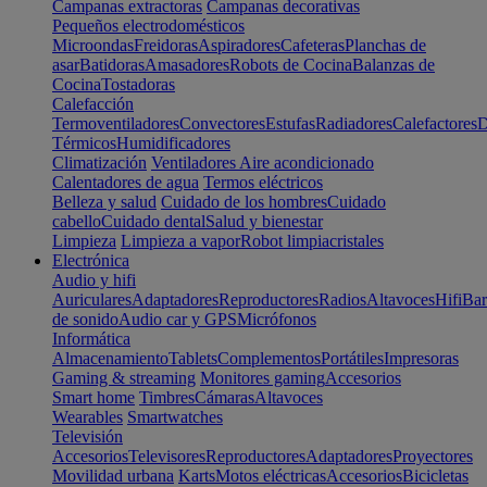
Campanas extractoras
Campanas decorativas
Pequeños electrodomésticos
Microondas
Freidoras
Aspiradores
Cafeteras
Planchas de
asar
Batidoras
Amasadores
Robots de Cocina
Balanzas de
Cocina
Tostadoras
Calefacción
Termoventiladores
Convectores
Estufas
Radiadores
Calefactores
D
Térmicos
Humidificadores
Climatización
Ventiladores
Aire acondicionado
Calentadores de agua
Termos eléctricos
Belleza y salud
Cuidado de los hombres
Cuidado
cabello
Cuidado dental
Salud y bienestar
Limpieza
Limpieza a vapor
Robot limpiacristales
Electrónica
Audio y hifi
Auriculares
Adaptadores
Reproductores
Radios
Altavoces
Hifi
Bar
de sonido
Audio car y GPS
Micrófonos
Informática
Almacenamiento
Tablets
Complementos
Portátiles
Impresoras
Gaming & streaming
Monitores gaming
Accesorios
Smart home
Timbres
Cámaras
Altavoces
Wearables
Smartwatches
Televisión
Accesorios
Televisores
Reproductores
Adaptadores
Proyectores
Movilidad urbana
Karts
Motos eléctricas
Accesorios
Bicicletas