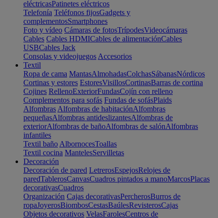
eléctricas
Patinetes eléctricos
Telefonía
Teléfonos fijos
Gadgets y
complementos
Smartphones
Foto y vídeo
Cámaras de fotos
Trípodes
Videocámaras
Cables
Cables HDMI
Cables de alimentación
Cables
USB
Cables Jack
Consolas y videojuegos
Accesorios
Textil
Ropa de cama
Mantas
Almohadas
Colchas
Sábanas
Nórdicos
Cortinas y estores
Estores
Visillos
Cortinas
Barras de cortina
Cojines
Relleno
Exterior
Fundas
Cojín con relleno
Complementos para sofás
Fundas de sofás
Plaids
Alfombras
Alfombras de habitación
Alfombras
pequeñas
Alfombras antideslizantes
Alfombras de
exterior
Alfombras de baño
Alfombras de salón
Alfombras
infantiles
Textil baño
Albornoces
Toallas
Textil cocina
Manteles
Servilletas
Decoración
Decoración de pared
Letreros
Espejos
Relojes de
pared
Tableros
Canvas
Cuadros pintados a mano
Marcos
Placas
decorativas
Cuadros
Organización
Cajas decorativas
Percheros
Burros de
ropa
Joyeros
Biombos
Cestas
Baúles
Revisteros
Cajas
Objetos decorativos
Velas
Faroles
Centros de