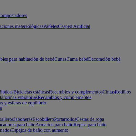
ompostadores
aciones metereológicas
Paneles
Cesped Artificial
les para habitación de bebé
Cunas
Cama bebé
Decoración bebé
lípticas
Bicicletas estáticas
Recambios y complementos
Cintas
Rodillos
taformas vibratorias
Recambios y complementos
s y esferas de equilibrio
ón
alleros
Jaboneras
Escobillero
Portarrollos
Cestas de ropa
cadores para baño
Armarios para baño
Repisa para baño
inados
Espejos de baño con aumento