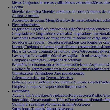
Mesas
Conjuntos de mesas y sillas
Mesas extensibles
Mesas alta
Cocina
Muebles de cocina
Muebles auxiliares de cocina
Armarios de co
Cocinas a medida
Accesorios de cocina
Menaje
Servicio de mesa
Cubertería
Cuchil
Electrodomésticos
Frigoríficos
Frigoríficos americanos
Frigoríficos combi
Vinoteca
Congeladores
Congeladores verticales
Congeladores horizontal
Lavadoras
Lavadoras de carga frontal
Lavadoras de carga super
Secadoras
Lavadoras - Secadoras
Secadoras con bomba de calo
Hornos
Conjunto de horno y placa
Hornos convencionales
Horno
Placas de cocina
Conjunto de horno y placa
Vitrocerámica
Placa
Lavavajillas
Lavavajillas 60cm
Lavavajillas 45cm
Lavavajillas i
Campanas extractoras
Campanas decorativas
Pequeños electrodomésticos
Microondas
Freidoras
Aspiradores
C
Calefacción
Termoventiladores
Convectores
Estufas
Radiadores
C
Climatización
Ventiladores
Aire acondicionado
Calentadores de agua
Termos eléctricos
Belleza y salud
Cuidado de los hombres
Cuidado cabello
Cuidad
Limpieza
Limpieza a vapor
Robot limpiacristales
Electrónica
Audio y hifi
Auriculares
Adaptadores
Reproductores
Radios
Alta
Informática
Almacenamiento
Tablets
Complementos
Portátiles
Im
Gaming & streaming
Monitores gaming
Accesorios
Smart home
Timbres
Cámaras
Altavoces