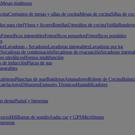
s
Mesas multiusos
cina
Conjuntos de mesas y sillas de cocina
Mesas de cocina
Sillas de coc
los para chef
Vinos y licores
Botellas
Utensilios de cocina
Vajilla
Bandeja
s
Frigoríficos integrables
Frigoríficos pequeños
Frigoríficos portátiles
es
ior
Lavadoras - Secadoras
Lavadoras integrables
Lavadoras por kg
r
Secadoras de condensación
Secadoras de evacuación
Secadoras integra
s pirolíticos
Hornos multifunción
s de inducción
Placas de gas
ntegrables
afeteras
Planchas de asar
Batidoras
Amasadores
Robots de Cocina
Balanz
alefactores
Difusores
Emisores Térmicos
Humidificadores
o dental
Salud y bienestar
voces
Hifi
Barras de sonido
Audio car y GPS
Micrófonos
presoras