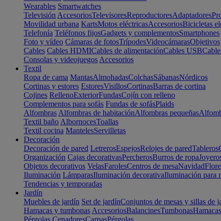
Wearables
Smartwatches
Televisión
Accesorios
Televisores
Reproductores
Adaptadores
Pr
Movilidad urbana
Karts
Motos eléctricas
Accesorios
Bicicletas el
Telefonía
Teléfonos fijos
Gadgets y complementos
Smartphones
Foto y vídeo
Cámaras de fotos
Trípodes
Videocámaras
Objetivos
Cables
Cables HDMI
Cables de alimentación
Cables USB
Cable
Consolas y videojuegos
Accesorios
Textil
Ropa de cama
Mantas
Almohadas
Colchas
Sábanas
Nórdicos
Cortinas y estores
Estores
Visillos
Cortinas
Barras de cortina
Cojines
Relleno
Exterior
Fundas
Cojín con relleno
Complementos para sofás
Fundas de sofás
Plaids
Alfombras
Alfombras de habitación
Alfombras pequeñas
Alfomb
Textil baño
Albornoces
Toallas
Textil cocina
Manteles
Servilletas
Decoración
Decoración de pared
Letreros
Espejos
Relojes de pared
Tableros
Organización
Cajas decorativas
Percheros
Burros de ropa
Joyero
Objetos decorativos
Velas
Faroles
Centros de mesa
Navidad
Flore
Iluminación
Lámparas
Iluminación decorativa
Iluminación para 
Tendencias y temporadas
Jardín
Muebles de jardín
Set de jardín
Conjuntos de mesas y sillas de j
Hamacas y tumbonas
Accesorios
Balancines
Tumbonas
Hamaca
Pérgolas
Cenadores
Carpas
Pérgolas