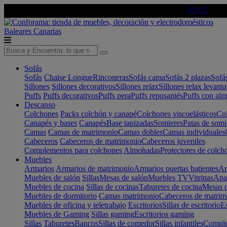
🔵Cambia tu electro con
-10% EXTRA
de descuento ☑️
AQUÍ
Baleares
Canarias
Sofás
Sofás
Chaise Longue
Rinconeras
Sofás cama
Sofás 2 plazas
Sofá
Sillones
Sillones decorativos
Sillones relax
Sillones relax levant
Puffs
Puffs decorativos
Puffs pera
Puffs reposapiés
Puffs con al
Descanso
Colchones
Packs colchón y canapé
Colchones viscoelásticos
Col
Canapés y bases
Canapés
Base tapizadas
Somieres
Patas de somi
Camas
Camas de matrimonio
Camas dobles
Camas individuales
Cabeceros
Cabeceros de matrimonio
Cabeceros juveniles
Complementos para colchones
Almohadas
Protectores de colch
Muebles
Armarios
Armarios de matrimonio
Armarios puertas batientes
Ar
Muebles de salón
Sillas
Mesas de salón
Muebles TV
Vitrinas
Apa
Muebles de cocina
Sillas de cocinas
Taburetes de cocina
Mesas d
Muebles de dormitorio
Camas matrimonio
Cabeceros de matrim
Muebles de oficina y teletrabajo
Escritorios
Sillas de escritorio
Es
Muebles de Gaming
Sillas gaming
Escritorios gaming
Sillas
Taburetes
Bancos
Sillas de comedor
Sillas infantiles
Complem