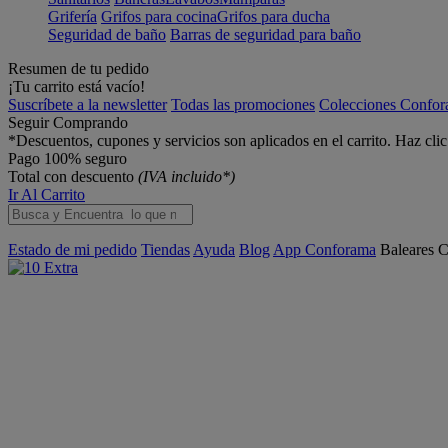
Grifería
Grifos para cocina
Grifos para ducha
Seguridad de baño
Barras de seguridad para baño
Resumen de tu pedido
¡Tu carrito está vacío!
Suscríbete a la newsletter
Todas las promociones
Colecciones Confo
Seguir Comprando
*Descuentos, cupones y servicios son aplicados en el carrito. Haz cli
Pago 100% seguro
Total con descuento
(IVA incluido*)
Ir Al Carrito
Estado de mi pedido
Tiendas
Ayuda
Blog
App Conforama
Baleares
C