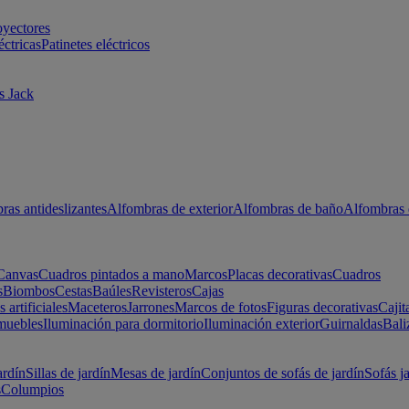
oyectores
éctricas
Patinetes eléctricos
s Jack
ras antideslizantes
Alfombras de exterior
Alfombras de baño
Alfombras 
Canvas
Cuadros pintados a mano
Marcos
Placas decorativas
Cuadros
s
Biombos
Cestas
Baúles
Revisteros
Cajas
s artificiales
Maceteros
Jarrones
Marcos de fotos
Figuras decorativas
Cajit
muebles
Iluminación para dormitorio
Iluminación exterior
Guirnaldas
Bali
ardín
Sillas de jardín
Mesas de jardín
Conjuntos de sofás de jardín
Sofás j
s
Columpios