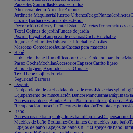
Parasoles
Sombrillas
Parasoles
Toldos
Almacenamiento
Armarios
Arcones
Jardinería
Maquinaria
Huertos Urbanos
Riego
Plantas
Jardineras
C
Cocina
Barbacoas
Cocina de exterior
Decoración
Grifos y fuentes
Estatuas
Macetas
Termómetros y est
Textil
Cojines de jardín
Fundas de jardín
Piscina
Plegable
Limpieza de piscinas
Ducha
Hinchable
Juguetes
Columpios
Toboganes
Hinchables
Casitas
Mascotas
Comederos
Jaulas
Casetas para mascotas
Bebé
Habitación bebé
Humidificadores
Cestas
Colchón para bebé
Mueb
Paseo
Coche
Mochilas
Accesorios
Capazos
Carrito ligero
Baño e higiene
Aspirador nasal
Orinales
Textil bebé
Cojines
Funda
Seguridad
Barreras
Deporte
Equipamiento de cardio
Máquinas de remo
Bicicletas spinning
E
Equipamiento de musculación
Bancos
Mancuernas
Máquinas
Pla
Accesorios fitness
Bandas
Barras
Plataforma de step
Cuerdas
Bola
Recuperación muscular
Electroestimulación
Terapia de percusi
Baño
Accesorios de baño
Colgadores baño
Papeleras
Dispensadores
To
Muebles de baño
Botiquines
Conjuntos de muebles para baño
To
Espejos de baño
Espejos de baño sin Luz
Espejos de baño ilum
Sanitarios
Bañeras
Lavabos
Mamparas