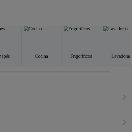
napés
Cocina
Frigoríficos
Lavadoras