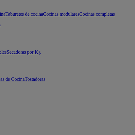
ina
Taburetes de cocina
Cocinas modulares
Cocinas completas
s
bles
Secadoras por Kg
as de Cocina
Tostadoras