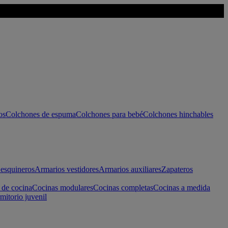
os
Colchones de espuma
Colchones para bebé
Colchones hinchables
esquineros
Armarios vestidores
Armarios auxiliares
Zapateros
 de cocina
Cocinas modulares
Cocinas completas
Cocinas a medida
mitorio juvenil