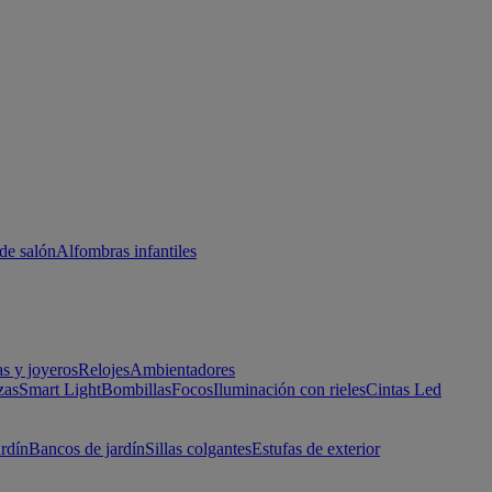
de salón
Alfombras infantiles
as y joyeros
Relojes
Ambientadores
zas
Smart Light
Bombillas
Focos
Iluminación con rieles
Cintas Led
ardín
Bancos de jardín
Sillas colgantes
Estufas de exterior