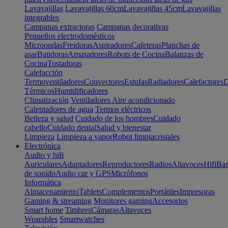
Lavavajillas
Lavavajillas 60cm
Lavavajillas 45cm
Lavavajillas
integrables
Campanas extractoras
Campanas decorativas
Pequeños electrodomésticos
Microondas
Freidoras
Aspiradores
Cafeteras
Planchas de
asar
Batidoras
Amasadores
Robots de Cocina
Balanzas de
Cocina
Tostadoras
Calefacción
Termoventiladores
Convectores
Estufas
Radiadores
Calefactores
D
Térmicos
Humidificadores
Climatización
Ventiladores
Aire acondicionado
Calentadores de agua
Termos eléctricos
Belleza y salud
Cuidado de los hombres
Cuidado
cabello
Cuidado dental
Salud y bienestar
Limpieza
Limpieza a vapor
Robot limpiacristales
Electrónica
Audio y hifi
Auriculares
Adaptadores
Reproductores
Radios
Altavoces
Hifi
Bar
de sonido
Audio car y GPS
Micrófonos
Informática
Almacenamiento
Tablets
Complementos
Portátiles
Impresoras
Gaming & streaming
Monitores gaming
Accesorios
Smart home
Timbres
Cámaras
Altavoces
Wearables
Smartwatches