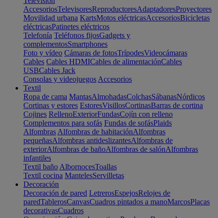
Televisión
Accesorios
Televisores
Reproductores
Adaptadores
Proyectores
Movilidad urbana
Karts
Motos eléctricas
Accesorios
Bicicletas
eléctricas
Patinetes eléctricos
Telefonía
Teléfonos fijos
Gadgets y
complementos
Smartphones
Foto y vídeo
Cámaras de fotos
Trípodes
Videocámaras
Cables
Cables HDMI
Cables de alimentación
Cables
USB
Cables Jack
Consolas y videojuegos
Accesorios
Textil
Ropa de cama
Mantas
Almohadas
Colchas
Sábanas
Nórdicos
Cortinas y estores
Estores
Visillos
Cortinas
Barras de cortina
Cojines
Relleno
Exterior
Fundas
Cojín con relleno
Complementos para sofás
Fundas de sofás
Plaids
Alfombras
Alfombras de habitación
Alfombras
pequeñas
Alfombras antideslizantes
Alfombras de
exterior
Alfombras de baño
Alfombras de salón
Alfombras
infantiles
Textil baño
Albornoces
Toallas
Textil cocina
Manteles
Servilletas
Decoración
Decoración de pared
Letreros
Espejos
Relojes de
pared
Tableros
Canvas
Cuadros pintados a mano
Marcos
Placas
decorativas
Cuadros