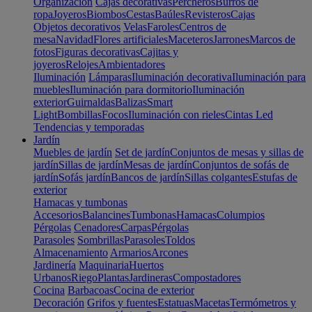
Organización
Cajas decorativas
Percheros
Burros de
ropa
Joyeros
Biombos
Cestas
Baúles
Revisteros
Cajas
Objetos decorativos
Velas
Faroles
Centros de
mesa
Navidad
Flores artificiales
Maceteros
Jarrones
Marcos de
fotos
Figuras decorativas
Cajitas y
joyeros
Relojes
Ambientadores
Iluminación
Lámparas
Iluminación decorativa
Iluminación para
muebles
Iluminación para dormitorio
Iluminación
exterior
Guirnaldas
Balizas
Smart
Light
Bombillas
Focos
Iluminación con rieles
Cintas Led
Tendencias y temporadas
Jardín
Muebles de jardín
Set de jardín
Conjuntos de mesas y sillas de
jardín
Sillas de jardín
Mesas de jardín
Conjuntos de sofás de
jardín
Sofás jardín
Bancos de jardín
Sillas colgantes
Estufas de
exterior
Hamacas y tumbonas
Accesorios
Balancines
Tumbonas
Hamacas
Columpios
Pérgolas
Cenadores
Carpas
Pérgolas
Parasoles
Sombrillas
Parasoles
Toldos
Almacenamiento
Armarios
Arcones
Jardinería
Maquinaria
Huertos
Urbanos
Riego
Plantas
Jardineras
Compostadores
Cocina
Barbacoas
Cocina de exterior
Decoración
Grifos y fuentes
Estatuas
Macetas
Termómetros y