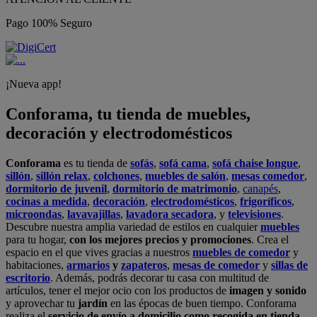
Pago 100% Seguro
¡Nueva app!
Conforama, tu tienda de muebles,
decoración y electrodomésticos
Conforama
es tu tienda de
sofás
,
sofá cama
,
sofá chaise longue
,
sillón
,
sillón relax
,
colchones
,
muebles de salón
,
mesas comedor
,
dormitorio de juvenil
,
dormitorio de matrimonio
,
canapés
,
cocinas a medida
,
decoración
,
electrodomésticos
,
frigoríficos
,
microondas
,
lavavajillas
,
lavadora secadora
, y
televisiones
.
Descubre nuestra amplia variedad de estilos en cualquier
muebles
para tu hogar,
con los mejores precios y promociones
. Crea el
espacio en el que vives gracias a nuestros
muebles de comedor
y
habitaciones,
armarios
y
zapateros
,
mesas de comedor
y
sillas de
escritorio
. Además, podrás decorar tu casa con multitud de
artículos, tener el mejor ocio con los productos de
imagen y sonido
y aprovechar tu
jardín
en las épocas de buen tiempo. Conforama
realiza el
servicio de envío a domicilio como recogida en tienda.