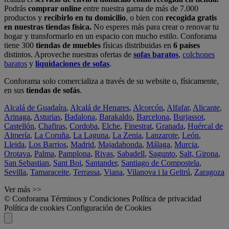
Podrás
comprar online
entre nuestra gama de más de 7.000
productos y
recibirlo en tu domicilio
, o bien con
recogida gratis
en nuestras tiendas física.
No esperes más para crear o renovar tu
hogar y transformarlo en un espacio con mucho estilo. Conforama
tiene 300
tiendas de muebles
físicas distribuidas en
6 países
distintos. Aproveche nuestras ofertas de
sofas baratos
,
colchones
baratos
y
liquidaciones de sofas
.
Conforama solo comercializa a través de su website o, físicamente,
en sus
tiendas de sofás
.
Alcalá de Guadaíra
,
Alcalá de Henares
,
Alcorcón
,
Alfafar
,
Alicante
,
Arinaga
,
Asturias
,
Badalona
,
Barakaldo
,
Barcelona
,
Burjassot
,
Castellón
,
Chafiras
,
Cordoba
,
Elche
,
Finestrat
,
Granada
,
Huércal de
Almería
,
La Coruña
,
La Laguna
,
La Zenia
,
Lanzarote
,
León
,
Lleida
,
Los Barrios
,
Madrid
,
Majadahonda
,
Málaga
,
Murcia
,
Orotava
,
Palma
,
Pamplona
,
Rivas
,
Sabadell
,
Sagunto
,
Salt, Girona
,
San Sebastian
,
Sant Boi
,
Santander
,
Santiago de Compostela
,
Sevilla
,
Tamaraceite
,
Terrassa
,
Viana
,
Vilanova i la Geltrú
,
Zaragoza
Ver más >>
© Conforama
Términos y Condiciones
Política de privacidad
Política de cookies
Configuración de Cookies