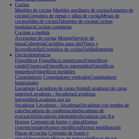
Cocina
Muebles de cocina
Muebles auxiliares de cocina
Armarios de
cocina
Conjuntos de mesas y sillas de cocina
Mesas de
cocina
Sillas de cocina
Taburetes de cocina
Cocinas
modulares
Cocinas completas
Cocinas a medida
Accesorios de cocina
Menaje
Servicio de
mesa
Cubertería
Cuchillos para chef
Vinos y
licores
Botellas
Utensilios de cocina
Vajilla
Bandejas
Electrodomésticos
Frigoríficos
Frigoríficos americanos
Frigoríficos
combi
Vinotecas
Frigoríficos integrables
Frigoríficos
pequeños
Frigoríficos portátiles
Congeladores
Congeladores verticales
Congeladores
horizontales
Lavadoras
Lavadoras de carga frontal
Lavadoras de carga
superior
Lavadoras - Secadoras
Lavadoras
integrables
Lavadoras por kg
Secadoras
Lavadoras - Secadoras
Secadoras con bomba de
calor
Secadoras de condensación
Secadoras de
evacuación
Secadoras integrables
Secadoras por Kg
Hornos
Conjunto de horno y placa
Hornos
convencionales
Hornos pirolíticos
Hornos multifunción
Placas de cocina
Conjunto de horno y
placa
Vitrocerámica
Placas de inducción
Placas de gas