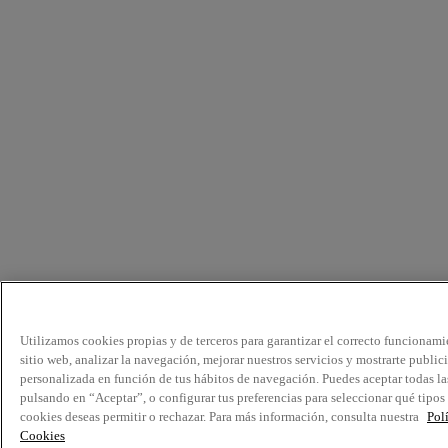
Utilizamos cookies propias y de terceros para garantizar el correcto funcionami
sitio web, analizar la navegación, mejorar nuestros servicios y mostrarte public
personalizada en función de tus hábitos de navegación. Puedes aceptar todas la
pulsando en “Aceptar”, o configurar tus preferencias para seleccionar qué tipos
cookies deseas permitir o rechazar. Para más información, consulta nuestra
Pol
Cookies