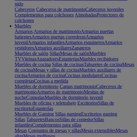
nido
Cabeceros
Cabeceros de matrimonio
Cabeceros juveniles
Complementos para colchones
Almohadas
Protectores de
colchones
Muebles
Armarios
Armarios de matrimonio
Armarios puertas
batientes
Armarios puertas correderas
Armarios
juvenil
Armarios infantiles
Armarios esquineros
Armarios
vestidores
Armarios auxiliares
Zapateros
Muebles de salón
Sillas
Mesas de salón
Muebles
TV
Vitrinas
Aparadores
Estanterias
Muebles recibidores
Muebles de cocina
Sillas de cocinas
Taburetes de cocina
Mesas
de cocina
Mesas y sillas de cocina
Muebles auxiliares de
cocina
Armarios de cocina
Cocinas modulares
Cocinas
completas
Cocinas a medida
Muebles de dormitorio
Camas matrimonio
Cabeceros de
matrimonio
Armarios de matrimonio
Mesitas de
noche
Comodas
Muebles de dormitorio juvenil
Muebles de oficina y teletrabajo
Escritorios
Sillas de
escritorio
Estanterías
Muebles de Gaming
Sillas gaming
Escritorios gaming
Sillas
Taburetes
Bancos
Sillas de comedor
Sillas
infantiles
Complementos para sillas
Mesas
Conjuntos de mesas y sillas
Mesas extensibles
Mesas
altas
Mesas multiusos