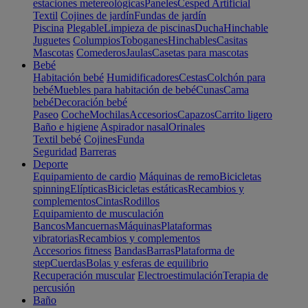
estaciones metereológicas
Paneles
Cesped Artificial
Textil
Cojines de jardín
Fundas de jardín
Piscina
Plegable
Limpieza de piscinas
Ducha
Hinchable
Juguetes
Columpios
Toboganes
Hinchables
Casitas
Mascotas
Comederos
Jaulas
Casetas para mascotas
Bebé
Habitación bebé
Humidificadores
Cestas
Colchón para
bebé
Muebles para habitación de bebé
Cunas
Cama
bebé
Decoración bebé
Paseo
Coche
Mochilas
Accesorios
Capazos
Carrito ligero
Baño e higiene
Aspirador nasal
Orinales
Textil bebé
Cojines
Funda
Seguridad
Barreras
Deporte
Equipamiento de cardio
Máquinas de remo
Bicicletas
spinning
Elípticas
Bicicletas estáticas
Recambios y
complementos
Cintas
Rodillos
Equipamiento de musculación
Bancos
Mancuernas
Máquinas
Plataformas
vibratorias
Recambios y complementos
Accesorios fitness
Bandas
Barras
Plataforma de
step
Cuerdas
Bolas y esferas de equilibrio
Recuperación muscular
Electroestimulación
Terapia de
percusión
Baño