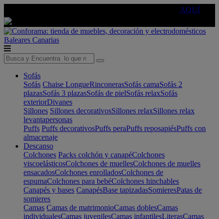
🔵Cambia tu electro con
-10% EXTRA
de descuento ☑️
AQUÍ
Baleares
Canarias
Sofás
Sofás
Chaise Longue
Rinconeras
Sofás cama
Sofás 2
plazas
Sofás 3 plazas
Sofás de piel
Sofás relax
Sofás
exterior
Divanes
Sillones
Sillones decorativos
Sillones relax
Sillones relax
levantapersonas
Puffs
Puffs decorativos
Puffs pera
Puffs reposapiés
Puffs con
almacenaje
Descanso
Colchones
Packs colchón y canapé
Colchones
viscoelásticos
Colchones de muelles
Colchones de muelles
ensacados
Colchones enrollados
Colchones de
espuma
Colchones para bebé
Colchones hinchables
Canapés y bases
Canapés
Base tapizadas
Somieres
Patas de
somieres
Camas
Camas de matrimonio
Camas dobles
Camas
individuales
Camas juveniles
Camas infantiles
Literas
Camas