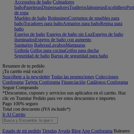
Accesorios de baño
Colgadores
baño
Papeleras
Dispensadores
Toalleros
Jaboneras
Escobillero
Port
de ropa
Muebles de baño
Botiquines
Conjuntos de muebles para
baño
Tocadores para baño
Armarios para baño
Repisa para
baño
Espejos de baño
Espejos de baño sin Luz
Espejos de baño
iluminados
Espejos de baño con aumento
Sanitarios
Bañeras
Lavabos
Mamparas
Grifería
Grifos para cocina
Grifos para ducha
Seguridad de baño
Barras de seguridad para baño
Resumen de tu pedido
¡Tu carrito está vacío!
Suscríbete a la newsletter
Todas las promociones
Colecciones
Conforama
Tarjeta Conforama
Financiación
Catálogos Conforama
Seguir Comprando
*Descuentos, cupones y servicios son aplicados en el carrito. Haz
clic en Tramitar Pedido para ver estos descuentos e importes
Pago 100% seguro
Total con descuento
(IVA incluido*)
Ir Al Carrito
Estado de mi pedido
Tiendas
Ayuda
Blog
App Conforama
Baleares