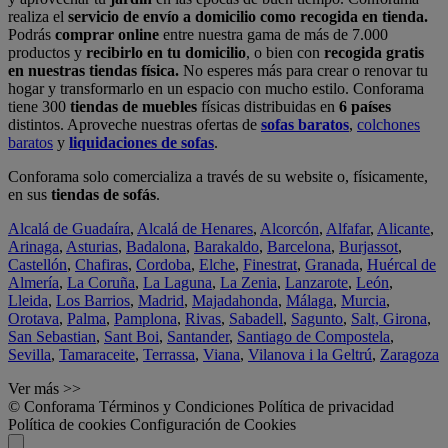
realiza el
servicio de envío a domicilio como recogida en tienda.
Podrás
comprar online
entre nuestra gama de más de 7.000
productos y
recibirlo en tu domicilio
, o bien con
recogida gratis
en nuestras tiendas física.
No esperes más para crear o renovar tu
hogar y transformarlo en un espacio con mucho estilo. Conforama
tiene 300
tiendas de muebles
físicas distribuidas en
6 países
distintos. Aproveche nuestras ofertas de
sofas baratos
,
colchones
baratos
y
liquidaciones de sofas
.
Conforama solo comercializa a través de su website o, físicamente,
en sus
tiendas de sofás
.
Alcalá de Guadaíra
,
Alcalá de Henares
,
Alcorcón
,
Alfafar
,
Alicante
,
Arinaga
,
Asturias
,
Badalona
,
Barakaldo
,
Barcelona
,
Burjassot
,
Castellón
,
Chafiras
,
Cordoba
,
Elche
,
Finestrat
,
Granada
,
Huércal de
Almería
,
La Coruña
,
La Laguna
,
La Zenia
,
Lanzarote
,
León
,
Lleida
,
Los Barrios
,
Madrid
,
Majadahonda
,
Málaga
,
Murcia
,
Orotava
,
Palma
,
Pamplona
,
Rivas
,
Sabadell
,
Sagunto
,
Salt, Girona
,
San Sebastian
,
Sant Boi
,
Santander
,
Santiago de Compostela
,
Sevilla
,
Tamaraceite
,
Terrassa
,
Viana
,
Vilanova i la Geltrú
,
Zaragoza
Ver más >>
© Conforama
Términos y Condiciones
Política de privacidad
Política de cookies
Configuración de Cookies