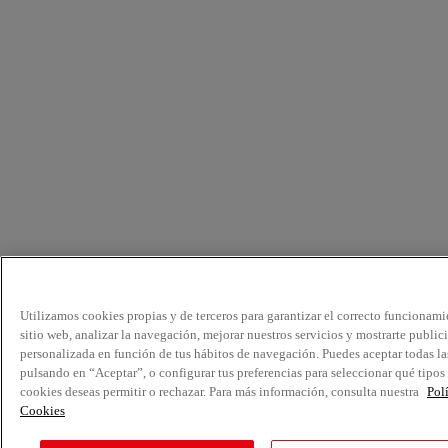
Utilizamos cookies propias y de terceros para garantizar el correcto funcionami
sitio web, analizar la navegación, mejorar nuestros servicios y mostrarte public
personalizada en función de tus hábitos de navegación. Puedes aceptar todas la
pulsando en “Aceptar”, o configurar tus preferencias para seleccionar qué tipos
cookies deseas permitir o rechazar. Para más información, consulta nuestra
Pol
Cookies