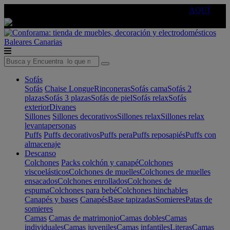
🔵Cambia tu electro con
-10% EXTRA
de descuento ☑️
AQUÍ
Baleares
Canarias
Sofás
Sofás
Chaise Longue
Rinconeras
Sofás cama
Sofás 2
plazas
Sofás 3 plazas
Sofás de piel
Sofás relax
Sofás
exterior
Divanes
Sillones
Sillones decorativos
Sillones relax
Sillones relax
levantapersonas
Puffs
Puffs decorativos
Puffs pera
Puffs reposapiés
Puffs con
almacenaje
Descanso
Colchones
Packs colchón y canapé
Colchones
viscoelásticos
Colchones de muelles
Colchones de muelles
ensacados
Colchones enrollados
Colchones de
espuma
Colchones para bebé
Colchones hinchables
Canapés y bases
Canapés
Base tapizadas
Somieres
Patas de
somieres
Camas
Camas de matrimonio
Camas dobles
Camas
individuales
Camas juveniles
Camas infantiles
Literas
Camas