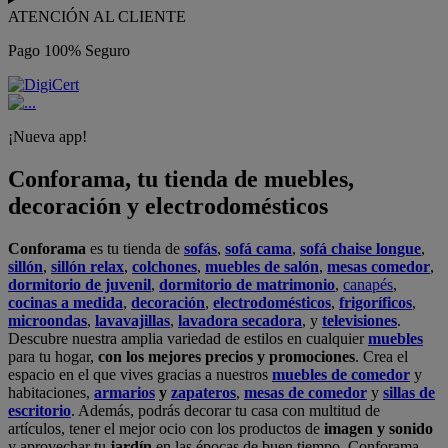
ATENCIÓN AL CLIENTE
Pago 100% Seguro
¡Nueva app!
Conforama, tu tienda de muebles,
decoración y electrodomésticos
Conforama
es tu tienda de
sofás
,
sofá cama
,
sofá chaise longue
,
sillón
,
sillón relax
,
colchones
,
muebles de salón
,
mesas comedor
,
dormitorio de juvenil
,
dormitorio de matrimonio
,
canapés
,
cocinas a medida
,
decoración
,
electrodomésticos
,
frigoríficos
,
microondas
,
lavavajillas
,
lavadora secadora
, y
televisiones
.
Descubre nuestra amplia variedad de estilos en cualquier
muebles
para tu hogar,
con los mejores precios y promociones
. Crea el
espacio en el que vives gracias a nuestros
muebles de comedor
y
habitaciones,
armarios
y
zapateros
,
mesas de comedor
y
sillas de
escritorio
. Además, podrás decorar tu casa con multitud de
artículos, tener el mejor ocio con los productos de
imagen y sonido
y aprovechar tu
jardín
en las épocas de buen tiempo. Conforama