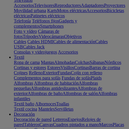
Televisión
Accesorios
Televisores
Reproductores
Adaptadores
Proyectores
Movilidad urbana
Karts
Motos eléctricas
Accesorios
Bicicletas
eléctricas
Patinetes eléctricos
Telefonía
Teléfonos fijos
Gadgets y
complementos
Smartphones
Foto y vídeo
Cámaras de
fotos
Trípodes
Videocámaras
Objetivos
Cables
Cables HDMI
Cables de alimentación
Cables
USB
Cables Jack
Consolas y videojuegos
Accesorios
Textil
Ropa de cama
Mantas
Almohadas
Colchas
Sábanas
Nórdicos
Cortinas y estores
Estores
Visillos
Cortinas
Barras de cortina
Cojines
Relleno
Exterior
Fundas
Cojín con relleno
Complementos para sofás
Fundas de sofás
Plaids
Alfombras
Alfombras de habitación
Alfombras
pequeñas
Alfombras antideslizantes
Alfombras de
exterior
Alfombras de baño
Alfombras de salón
Alfombras
infantiles
Textil baño
Albornoces
Toallas
Textil cocina
Manteles
Servilletas
Decoración
Decoración de pared
Letreros
Espejos
Relojes de
pared
Tableros
Canvas
Cuadros pintados a mano
Marcos
Placas