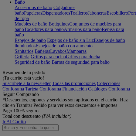
Baño
Accesorios de baño
Colgadores
baño
Papeleras
Dispensadores
Toalleros
Jaboneras
Escobillero
Port
de ropa
Muebles de baño
Botiquines
Conjuntos de muebles para
baño
Tocadores para baño
Armarios para baño
Repisa para
baño
Espejos de baño
Espejos de baño sin Luz
Espejos de baño
iluminados
Espejos de baño con aumento
Sanitarios
Bañeras
Lavabos
Mamparas
Grifería
Grifos para cocina
Grifos para ducha
Seguridad de baño
Barras de seguridad para baño
Resumen de tu pedido
¡Tu carrito está vacío!
Suscríbete a la newsletter
Todas las promociones
Colecciones
Conforama
Tarjeta Conforama
Financiación
Catálogos Conforama
Seguir Comprando
*Descuentos, cupones y servicios son aplicados en el carrito. Haz
clic en Tramitar Pedido para ver estos descuentos e importes
Pago 100% seguro
Total con descuento
(IVA incluido*)
Ir Al Carrito