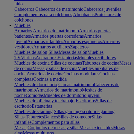
nido
Cabeceros
Cabeceros de matrimonio
Cabeceros juveniles
Complementos para colchones
Almohadas
Protectores de
colchones
Muebles
Armarios
Armarios de matrimonio
Armarios puertas
batientes
Armarios puertas correderas
Armarios
juvenil
Armarios infantiles
Armarios esquineros
Armarios
vestidores
Armarios auxiliares
Zapateros
Muebles de salón
Sillas
Mesas de salón
Muebles
TV
Vitrinas
Aparadores
Estanterias
Muebles recibidores
Muebles de cocina
Sillas de cocinas
Taburetes de cocina
Mesas
de cocina
Mesas y sillas de cocina
Muebles auxiliares de
cocina
Armarios de cocina
Cocinas modulares
Cocinas
completas
Cocinas a medida
Muebles de dormitorio
Camas matrimonio
Cabeceros de
matrimonio
Armarios de matrimonio
Mesitas de
noche
Comodas
Muebles de dormitorio juvenil
Muebles de oficina y teletrabajo
Escritorios
Sillas de
escritorio
Estanterías
Muebles de Gaming
Sillas gaming
Escritorios gaming
Sillas
Taburetes
Bancos
Sillas de comedor
Sillas
infantiles
Complementos para sillas
Mesas
Conjuntos de mesas y sillas
Mesas extensibles
Mesas
altas
Mesas multiusos