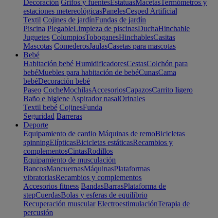
Decoración
Grifos y fuentes
Estatuas
Macetas
Termómetros y
estaciones metereológicas
Paneles
Cesped Artificial
Textil
Cojines de jardín
Fundas de jardín
Piscina
Plegable
Limpieza de piscinas
Ducha
Hinchable
Juguetes
Columpios
Toboganes
Hinchables
Casitas
Mascotas
Comederos
Jaulas
Casetas para mascotas
Bebé
Habitación bebé
Humidificadores
Cestas
Colchón para
bebé
Muebles para habitación de bebé
Cunas
Cama
bebé
Decoración bebé
Paseo
Coche
Mochilas
Accesorios
Capazos
Carrito ligero
Baño e higiene
Aspirador nasal
Orinales
Textil bebé
Cojines
Funda
Seguridad
Barreras
Deporte
Equipamiento de cardio
Máquinas de remo
Bicicletas
spinning
Elípticas
Bicicletas estáticas
Recambios y
complementos
Cintas
Rodillos
Equipamiento de musculación
Bancos
Mancuernas
Máquinas
Plataformas
vibratorias
Recambios y complementos
Accesorios fitness
Bandas
Barras
Plataforma de
step
Cuerdas
Bolas y esferas de equilibrio
Recuperación muscular
Electroestimulación
Terapia de
percusión