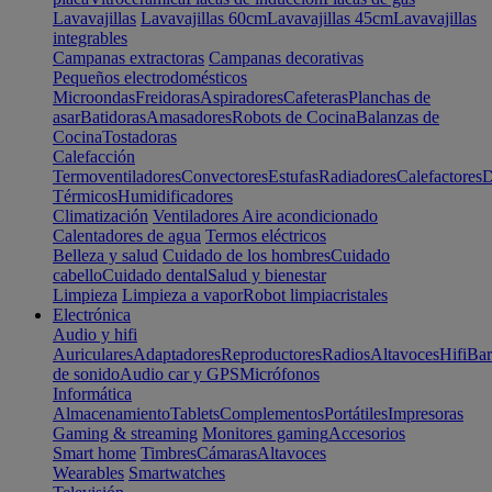
Lavavajillas
Lavavajillas 60cm
Lavavajillas 45cm
Lavavajillas
integrables
Campanas extractoras
Campanas decorativas
Pequeños electrodomésticos
Microondas
Freidoras
Aspiradores
Cafeteras
Planchas de
asar
Batidoras
Amasadores
Robots de Cocina
Balanzas de
Cocina
Tostadoras
Calefacción
Termoventiladores
Convectores
Estufas
Radiadores
Calefactores
D
Térmicos
Humidificadores
Climatización
Ventiladores
Aire acondicionado
Calentadores de agua
Termos eléctricos
Belleza y salud
Cuidado de los hombres
Cuidado
cabello
Cuidado dental
Salud y bienestar
Limpieza
Limpieza a vapor
Robot limpiacristales
Electrónica
Audio y hifi
Auriculares
Adaptadores
Reproductores
Radios
Altavoces
Hifi
Bar
de sonido
Audio car y GPS
Micrófonos
Informática
Almacenamiento
Tablets
Complementos
Portátiles
Impresoras
Gaming & streaming
Monitores gaming
Accesorios
Smart home
Timbres
Cámaras
Altavoces
Wearables
Smartwatches