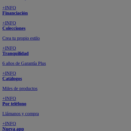
+INFO
Financiación
+INFO
Colecciones
Crea tu propio estilo
+INFO
Tranquilidad
6 años de Garantía Plus
+INFO
Catálogos
Miles de productos
+INFO
Por teléfono
Llámanos y compra
+INFO
Nueva app