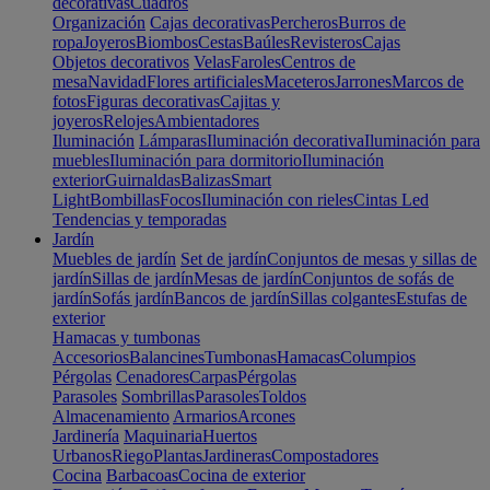
decorativas
Cuadros
Organización
Cajas decorativas
Percheros
Burros de
ropa
Joyeros
Biombos
Cestas
Baúles
Revisteros
Cajas
Objetos decorativos
Velas
Faroles
Centros de
mesa
Navidad
Flores artificiales
Maceteros
Jarrones
Marcos de
fotos
Figuras decorativas
Cajitas y
joyeros
Relojes
Ambientadores
Iluminación
Lámparas
Iluminación decorativa
Iluminación para
muebles
Iluminación para dormitorio
Iluminación
exterior
Guirnaldas
Balizas
Smart
Light
Bombillas
Focos
Iluminación con rieles
Cintas Led
Tendencias y temporadas
Jardín
Muebles de jardín
Set de jardín
Conjuntos de mesas y sillas de
jardín
Sillas de jardín
Mesas de jardín
Conjuntos de sofás de
jardín
Sofás jardín
Bancos de jardín
Sillas colgantes
Estufas de
exterior
Hamacas y tumbonas
Accesorios
Balancines
Tumbonas
Hamacas
Columpios
Pérgolas
Cenadores
Carpas
Pérgolas
Parasoles
Sombrillas
Parasoles
Toldos
Almacenamiento
Armarios
Arcones
Jardinería
Maquinaria
Huertos
Urbanos
Riego
Plantas
Jardineras
Compostadores
Cocina
Barbacoas
Cocina de exterior