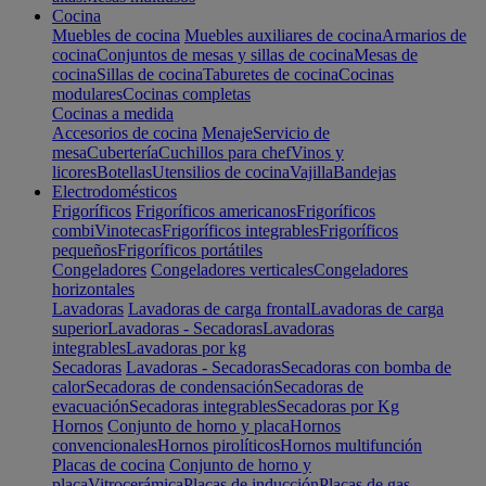
Cocina
Muebles de cocina
Muebles auxiliares de cocina
Armarios de
cocina
Conjuntos de mesas y sillas de cocina
Mesas de
cocina
Sillas de cocina
Taburetes de cocina
Cocinas
modulares
Cocinas completas
Cocinas a medida
Accesorios de cocina
Menaje
Servicio de
mesa
Cubertería
Cuchillos para chef
Vinos y
licores
Botellas
Utensilios de cocina
Vajilla
Bandejas
Electrodomésticos
Frigoríficos
Frigoríficos americanos
Frigoríficos
combi
Vinotecas
Frigoríficos integrables
Frigoríficos
pequeños
Frigoríficos portátiles
Congeladores
Congeladores verticales
Congeladores
horizontales
Lavadoras
Lavadoras de carga frontal
Lavadoras de carga
superior
Lavadoras - Secadoras
Lavadoras
integrables
Lavadoras por kg
Secadoras
Lavadoras - Secadoras
Secadoras con bomba de
calor
Secadoras de condensación
Secadoras de
evacuación
Secadoras integrables
Secadoras por Kg
Hornos
Conjunto de horno y placa
Hornos
convencionales
Hornos pirolíticos
Hornos multifunción
Placas de cocina
Conjunto de horno y
placa
Vitrocerámica
Placas de inducción
Placas de gas