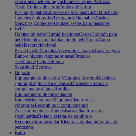
estaciones metereológicas
Paneles
Cesped Artificial
Textil
Cojines de jardín
Fundas de jardín
Piscina
Plegable
Limpieza de piscinas
Ducha
Hinchable
Juguetes
Columpios
Toboganes
Hinchables
Casitas
Mascotas
Comederos
Jaulas
Casetas para mascotas
Bebé
Habitación bebé
Humidificadores
Cestas
Colchón para
bebé
Muebles para habitación de bebé
Cunas
Cama
bebé
Decoración bebé
Paseo
Coche
Mochilas
Accesorios
Capazos
Carrito ligero
Baño e higiene
Aspirador nasal
Orinales
Textil bebé
Cojines
Funda
Seguridad
Barreras
Deporte
Equipamiento de cardio
Máquinas de remo
Bicicletas
spinning
Elípticas
Bicicletas estáticas
Recambios y
complementos
Cintas
Rodillos
Equipamiento de musculación
Bancos
Mancuernas
Máquinas
Plataformas
vibratorias
Recambios y complementos
Accesorios fitness
Bandas
Barras
Plataforma de
step
Cuerdas
Bolas y esferas de equilibrio
Recuperación muscular
Electroestimulación
Terapia de
percusión
Baño