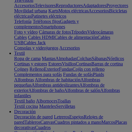
Televisión
Accesorios
Televisores
Reproductores
Adaptadores
Proyectores
Movilidad urbana
Karts
Motos eléctricas
Accesorios
Bicicletas
eléctricas
Patinetes eléctricos
Telefonía
Teléfonos fijos
Gadgets y
complementos
Smartphones
Foto y vídeo
Cámaras de fotos
Trípodes
Videocámaras
Cables
Cables HDMI
Cables de alimentación
Cables
USB
Cables Jack
Consolas y videojuegos
Accesorios
Textil
Ropa de cama
Mantas
Almohadas
Colchas
Sábanas
Nórdicos
Cortinas y estores
Estores
Visillos
Cortinas
Barras de cortina
Cojines
Relleno
Exterior
Fundas
Cojín con relleno
Complementos para sofás
Fundas de sofás
Plaids
Alfombras
Alfombras de habitación
Alfombras
pequeñas
Alfombras antideslizantes
Alfombras de
exterior
Alfombras de baño
Alfombras de salón
Alfombras
infantiles
Textil baño
Albornoces
Toallas
Textil cocina
Manteles
Servilletas
Decoración
Decoración de pared
Letreros
Espejos
Relojes de
pared
Tableros
Canvas
Cuadros pintados a mano
Marcos
Placas
decorativas
Cuadros