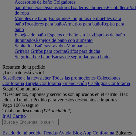
Accesorios de baño
Colgadores
baño
Papeleras
Dispensadores
Toalleros
Jaboneras
Escobillero
Port
de ropa
Muebles de baño
Botiquines
Conjuntos de muebles para
baño
Tocadores para baño
Armarios para baño
Repisa para
baño
Espejos de baño
Espejos de baño sin Luz
Espejos de baño
iluminados
Espejos de baño con aumento
Sanitarios
Bañeras
Lavabos
Mamparas
Grifería
Grifos para cocina
Grifos para ducha
Seguridad de baño
Barras de seguridad para baño
Resumen de tu pedido
¡Tu carrito está vacío!
Suscríbete a la newsletter
Todas las promociones
Colecciones
Conforama
Tarjeta Conforama
Financiación
Catálogos Conforama
Seguir Comprando
*Descuentos, cupones y servicios son aplicados en el carrito. Haz
clic en Tramitar Pedido para ver estos descuentos e importes
Pago 100% seguro
Total con descuento
(IVA incluido*)
Ir Al Carrito
Estado de mi pedido
Tiendas
Ayuda
Blog
App Conforama
Baleares