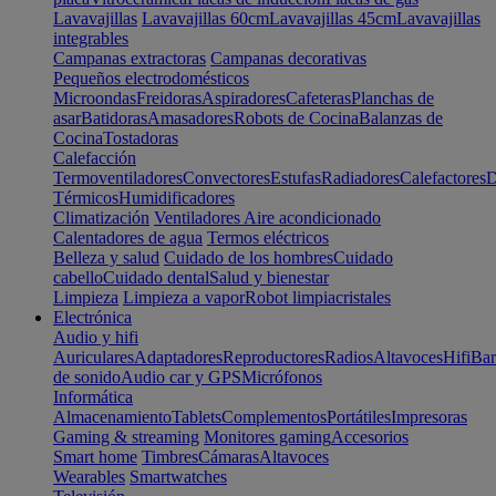
Lavavajillas
Lavavajillas 60cm
Lavavajillas 45cm
Lavavajillas
integrables
Campanas extractoras
Campanas decorativas
Pequeños electrodomésticos
Microondas
Freidoras
Aspiradores
Cafeteras
Planchas de
asar
Batidoras
Amasadores
Robots de Cocina
Balanzas de
Cocina
Tostadoras
Calefacción
Termoventiladores
Convectores
Estufas
Radiadores
Calefactores
D
Térmicos
Humidificadores
Climatización
Ventiladores
Aire acondicionado
Calentadores de agua
Termos eléctricos
Belleza y salud
Cuidado de los hombres
Cuidado
cabello
Cuidado dental
Salud y bienestar
Limpieza
Limpieza a vapor
Robot limpiacristales
Electrónica
Audio y hifi
Auriculares
Adaptadores
Reproductores
Radios
Altavoces
Hifi
Bar
de sonido
Audio car y GPS
Micrófonos
Informática
Almacenamiento
Tablets
Complementos
Portátiles
Impresoras
Gaming & streaming
Monitores gaming
Accesorios
Smart home
Timbres
Cámaras
Altavoces
Wearables
Smartwatches