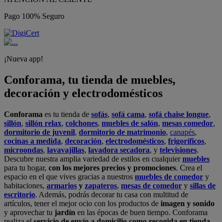
Pago 100% Seguro
¡Nueva app!
Conforama, tu tienda de muebles,
decoración y electrodomésticos
Conforama
es tu tienda de
sofás
,
sofá cama
,
sofá chaise longue
,
sillón
,
sillón relax
,
colchones
,
muebles de salón
,
mesas comedor
,
dormitorio de juvenil
,
dormitorio de matrimonio
,
canapés
,
cocinas a medida
,
decoración
,
electrodomésticos
,
frigoríficos
,
microondas
,
lavavajillas
,
lavadora secadora
, y
televisiones
.
Descubre nuestra amplia variedad de estilos en cualquier
muebles
para tu hogar,
con los mejores precios y promociones
. Crea el
espacio en el que vives gracias a nuestros
muebles de comedor
y
habitaciones,
armarios
y
zapateros
,
mesas de comedor
y
sillas de
escritorio
. Además, podrás decorar tu casa con multitud de
artículos, tener el mejor ocio con los productos de
imagen y sonido
y aprovechar tu
jardín
en las épocas de buen tiempo. Conforama
realiza el
servicio de envío a domicilio como recogida en tienda.