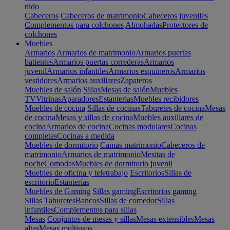
nido
Cabeceros
Cabeceros de matrimonio
Cabeceros juveniles
Complementos para colchones
Almohadas
Protectores de
colchones
Muebles
Armarios
Armarios de matrimonio
Armarios puertas
batientes
Armarios puertas correderas
Armarios
juvenil
Armarios infantiles
Armarios esquineros
Armarios
vestidores
Armarios auxiliares
Zapateros
Muebles de salón
Sillas
Mesas de salón
Muebles
TV
Vitrinas
Aparadores
Estanterias
Muebles recibidores
Muebles de cocina
Sillas de cocinas
Taburetes de cocina
Mesas
de cocina
Mesas y sillas de cocina
Muebles auxiliares de
cocina
Armarios de cocina
Cocinas modulares
Cocinas
completas
Cocinas a medida
Muebles de dormitorio
Camas matrimonio
Cabeceros de
matrimonio
Armarios de matrimonio
Mesitas de
noche
Comodas
Muebles de dormitorio juvenil
Muebles de oficina y teletrabajo
Escritorios
Sillas de
escritorio
Estanterías
Muebles de Gaming
Sillas gaming
Escritorios gaming
Sillas
Taburetes
Bancos
Sillas de comedor
Sillas
infantiles
Complementos para sillas
Mesas
Conjuntos de mesas y sillas
Mesas extensibles
Mesas
altas
Mesas multiusos