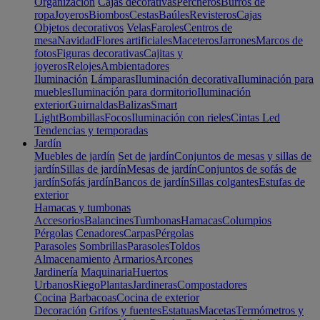
Organización
Cajas decorativas
Percheros
Burros de
ropa
Joyeros
Biombos
Cestas
Baúles
Revisteros
Cajas
Objetos decorativos
Velas
Faroles
Centros de
mesa
Navidad
Flores artificiales
Maceteros
Jarrones
Marcos de
fotos
Figuras decorativas
Cajitas y
joyeros
Relojes
Ambientadores
Iluminación
Lámparas
Iluminación decorativa
Iluminación para
muebles
Iluminación para dormitorio
Iluminación
exterior
Guirnaldas
Balizas
Smart
Light
Bombillas
Focos
Iluminación con rieles
Cintas Led
Tendencias y temporadas
Jardín
Muebles de jardín
Set de jardín
Conjuntos de mesas y sillas de
jardín
Sillas de jardín
Mesas de jardín
Conjuntos de sofás de
jardín
Sofás jardín
Bancos de jardín
Sillas colgantes
Estufas de
exterior
Hamacas y tumbonas
Accesorios
Balancines
Tumbonas
Hamacas
Columpios
Pérgolas
Cenadores
Carpas
Pérgolas
Parasoles
Sombrillas
Parasoles
Toldos
Almacenamiento
Armarios
Arcones
Jardinería
Maquinaria
Huertos
Urbanos
Riego
Plantas
Jardineras
Compostadores
Cocina
Barbacoas
Cocina de exterior
Decoración
Grifos y fuentes
Estatuas
Macetas
Termómetros y