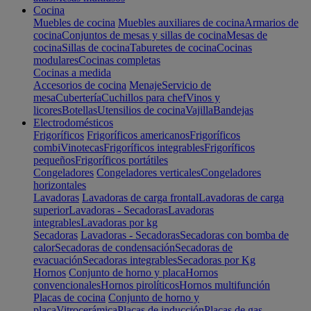
Cocina
Muebles de cocina
Muebles auxiliares de cocina
Armarios de
cocina
Conjuntos de mesas y sillas de cocina
Mesas de
cocina
Sillas de cocina
Taburetes de cocina
Cocinas
modulares
Cocinas completas
Cocinas a medida
Accesorios de cocina
Menaje
Servicio de
mesa
Cubertería
Cuchillos para chef
Vinos y
licores
Botellas
Utensilios de cocina
Vajilla
Bandejas
Electrodomésticos
Frigoríficos
Frigoríficos americanos
Frigoríficos
combi
Vinotecas
Frigoríficos integrables
Frigoríficos
pequeños
Frigoríficos portátiles
Congeladores
Congeladores verticales
Congeladores
horizontales
Lavadoras
Lavadoras de carga frontal
Lavadoras de carga
superior
Lavadoras - Secadoras
Lavadoras
integrables
Lavadoras por kg
Secadoras
Lavadoras - Secadoras
Secadoras con bomba de
calor
Secadoras de condensación
Secadoras de
evacuación
Secadoras integrables
Secadoras por Kg
Hornos
Conjunto de horno y placa
Hornos
convencionales
Hornos pirolíticos
Hornos multifunción
Placas de cocina
Conjunto de horno y
placa
Vitrocerámica
Placas de inducción
Placas de gas