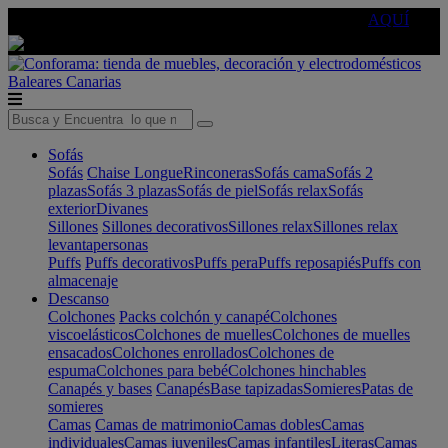
🔵Cambia tu electro con
-10% EXTRA
de descuento ☑️
AQUÍ
Baleares
Canarias
Sofás
Sofás
Chaise Longue
Rinconeras
Sofás cama
Sofás 2
plazas
Sofás 3 plazas
Sofás de piel
Sofás relax
Sofás
exterior
Divanes
Sillones
Sillones decorativos
Sillones relax
Sillones relax
levantapersonas
Puffs
Puffs decorativos
Puffs pera
Puffs reposapiés
Puffs con
almacenaje
Descanso
Colchones
Packs colchón y canapé
Colchones
viscoelásticos
Colchones de muelles
Colchones de muelles
ensacados
Colchones enrollados
Colchones de
espuma
Colchones para bebé
Colchones hinchables
Canapés y bases
Canapés
Base tapizadas
Somieres
Patas de
somieres
Camas
Camas de matrimonio
Camas dobles
Camas
individuales
Camas juveniles
Camas infantiles
Literas
Camas