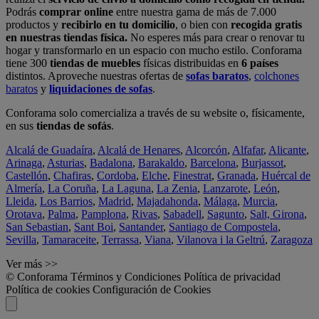
Podrás
comprar online
entre nuestra gama de más de 7.000
productos y
recibirlo en tu domicilio
, o bien con
recogida gratis
en nuestras tiendas física.
No esperes más para crear o renovar tu
hogar y transformarlo en un espacio con mucho estilo. Conforama
tiene 300
tiendas de muebles
físicas distribuidas en
6 países
distintos. Aproveche nuestras ofertas de
sofas baratos
,
colchones
baratos
y
liquidaciones de sofas
.
Conforama solo comercializa a través de su website o, físicamente,
en sus
tiendas de sofás
.
Alcalá de Guadaíra
,
Alcalá de Henares
,
Alcorcón
,
Alfafar
,
Alicante
,
Arinaga
,
Asturias
,
Badalona
,
Barakaldo
,
Barcelona
,
Burjassot
,
Castellón
,
Chafiras
,
Cordoba
,
Elche
,
Finestrat
,
Granada
,
Huércal de
Almería
,
La Coruña
,
La Laguna
,
La Zenia
,
Lanzarote
,
León
,
Lleida
,
Los Barrios
,
Madrid
,
Majadahonda
,
Málaga
,
Murcia
,
Orotava
,
Palma
,
Pamplona
,
Rivas
,
Sabadell
,
Sagunto
,
Salt, Girona
,
San Sebastian
,
Sant Boi
,
Santander
,
Santiago de Compostela
,
Sevilla
,
Tamaraceite
,
Terrassa
,
Viana
,
Vilanova i la Geltrú
,
Zaragoza
Ver más >>
© Conforama
Términos y Condiciones
Política de privacidad
Política de cookies
Configuración de Cookies