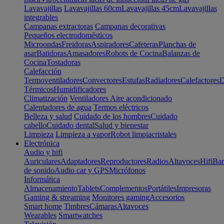
Lavavajillas
Lavavajillas 60cm
Lavavajillas 45cm
Lavavajillas
integrables
Campanas extractoras
Campanas decorativas
Pequeños electrodomésticos
Microondas
Freidoras
Aspiradores
Cafeteras
Planchas de
asar
Batidoras
Amasadores
Robots de Cocina
Balanzas de
Cocina
Tostadoras
Calefacción
Termoventiladores
Convectores
Estufas
Radiadores
Calefactores
D
Térmicos
Humidificadores
Climatización
Ventiladores
Aire acondicionado
Calentadores de agua
Termos eléctricos
Belleza y salud
Cuidado de los hombres
Cuidado
cabello
Cuidado dental
Salud y bienestar
Limpieza
Limpieza a vapor
Robot limpiacristales
Electrónica
Audio y hifi
Auriculares
Adaptadores
Reproductores
Radios
Altavoces
Hifi
Bar
de sonido
Audio car y GPS
Micrófonos
Informática
Almacenamiento
Tablets
Complementos
Portátiles
Impresoras
Gaming & streaming
Monitores gaming
Accesorios
Smart home
Timbres
Cámaras
Altavoces
Wearables
Smartwatches