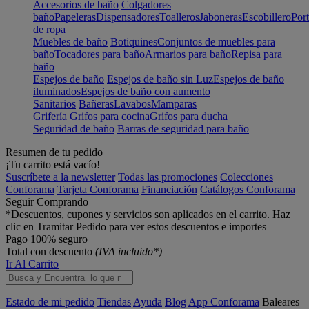
Accesorios de baño
Colgadores
baño
Papeleras
Dispensadores
Toalleros
Jaboneras
Escobillero
Port
de ropa
Muebles de baño
Botiquines
Conjuntos de muebles para
baño
Tocadores para baño
Armarios para baño
Repisa para
baño
Espejos de baño
Espejos de baño sin Luz
Espejos de baño
iluminados
Espejos de baño con aumento
Sanitarios
Bañeras
Lavabos
Mamparas
Grifería
Grifos para cocina
Grifos para ducha
Seguridad de baño
Barras de seguridad para baño
Resumen de tu pedido
¡Tu carrito está vacío!
Suscríbete a la newsletter
Todas las promociones
Colecciones
Conforama
Tarjeta Conforama
Financiación
Catálogos Conforama
Seguir Comprando
*Descuentos, cupones y servicios son aplicados en el carrito. Haz
clic en Tramitar Pedido para ver estos descuentos e importes
Pago 100% seguro
Total con descuento
(IVA incluido*)
Ir Al Carrito
Estado de mi pedido
Tiendas
Ayuda
Blog
App Conforama
Baleares