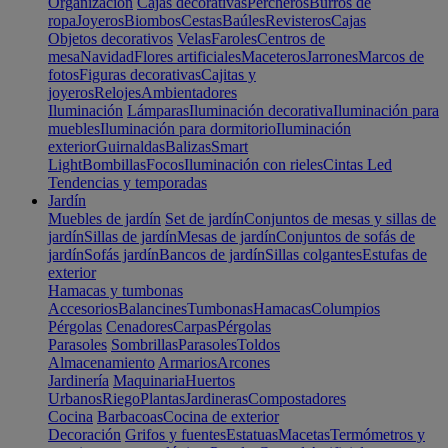
Organización
Cajas decorativas
Percheros
Burros de
ropa
Joyeros
Biombos
Cestas
Baúles
Revisteros
Cajas
Objetos decorativos
Velas
Faroles
Centros de
mesa
Navidad
Flores artificiales
Maceteros
Jarrones
Marcos de
fotos
Figuras decorativas
Cajitas y
joyeros
Relojes
Ambientadores
Iluminación
Lámparas
Iluminación decorativa
Iluminación para
muebles
Iluminación para dormitorio
Iluminación
exterior
Guirnaldas
Balizas
Smart
Light
Bombillas
Focos
Iluminación con rieles
Cintas Led
Tendencias y temporadas
Jardín
Muebles de jardín
Set de jardín
Conjuntos de mesas y sillas de
jardín
Sillas de jardín
Mesas de jardín
Conjuntos de sofás de
jardín
Sofás jardín
Bancos de jardín
Sillas colgantes
Estufas de
exterior
Hamacas y tumbonas
Accesorios
Balancines
Tumbonas
Hamacas
Columpios
Pérgolas
Cenadores
Carpas
Pérgolas
Parasoles
Sombrillas
Parasoles
Toldos
Almacenamiento
Armarios
Arcones
Jardinería
Maquinaria
Huertos
Urbanos
Riego
Plantas
Jardineras
Compostadores
Cocina
Barbacoas
Cocina de exterior
Decoración
Grifos y fuentes
Estatuas
Macetas
Termómetros y