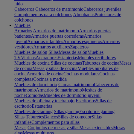
nido
Cabeceros
Cabeceros de matrimonio
Cabeceros juveniles
Complementos para colchones
Almohadas
Protectores de
colchones
Muebles
Armarios
Armarios de matrimonio
Armarios puertas
batientes
Armarios puertas correderas
Armarios
juvenil
Armarios infantiles
Armarios esquineros
Armarios
vestidores
Armarios auxiliares
Zapateros
Muebles de salón
Sillas
Mesas de salón
Muebles
TV
Vitrinas
Aparadores
Estanterias
Muebles recibidores
Muebles de cocina
Sillas de cocinas
Taburetes de cocina
Mesas
de cocina
Mesas y sillas de cocina
Muebles auxiliares de
cocina
Armarios de cocina
Cocinas modulares
Cocinas
completas
Cocinas a medida
Muebles de dormitorio
Camas matrimonio
Cabeceros de
matrimonio
Armarios de matrimonio
Mesitas de
noche
Comodas
Muebles de dormitorio juvenil
Muebles de oficina y teletrabajo
Escritorios
Sillas de
escritorio
Estanterías
Muebles de Gaming
Sillas gaming
Escritorios gaming
Sillas
Taburetes
Bancos
Sillas de comedor
Sillas
infantiles
Complementos para sillas
Mesas
Conjuntos de mesas y sillas
Mesas extensibles
Mesas
altas
Mesas multiusos