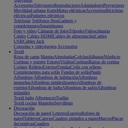
Televisión
Accesorios
Televisores
Reproductores
Adaptadores
Proyectores
Movilidad urbana
Karts
Motos eléctricas
Accesorios
Bicicletas
eléctricas
Patinetes eléctricos
Telefonía
Teléfonos fijos
Gadgets y
complementos
Smartphones
Foto y vídeo
Cámaras de fotos
Trípodes
Videocámaras
Cables
Cables HDMI
Cables de alimentación
Cables
USB
Cables Jack
Consolas y videojuegos
Accesorios
Textil
Ropa de cama
Mantas
Almohadas
Colchas
Sábanas
Nórdicos
Cortinas y estores
Estores
Visillos
Cortinas
Barras de cortina
Cojines
Relleno
Exterior
Fundas
Cojín con relleno
Complementos para sofás
Fundas de sofás
Plaids
Alfombras
Alfombras de habitación
Alfombras
pequeñas
Alfombras antideslizantes
Alfombras de
exterior
Alfombras de baño
Alfombras de salón
Alfombras
infantiles
Textil baño
Albornoces
Toallas
Textil cocina
Manteles
Servilletas
Decoración
Decoración de pared
Letreros
Espejos
Relojes de
pared
Tableros
Canvas
Cuadros pintados a mano
Marcos
Placas
decorativas
Cuadros