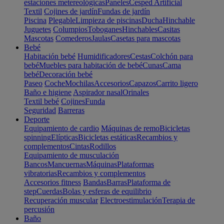
estaciones metereológicas
Paneles
Cesped Artificial
Textil
Cojines de jardín
Fundas de jardín
Piscina
Plegable
Limpieza de piscinas
Ducha
Hinchable
Juguetes
Columpios
Toboganes
Hinchables
Casitas
Mascotas
Comederos
Jaulas
Casetas para mascotas
Bebé
Habitación bebé
Humidificadores
Cestas
Colchón para
bebé
Muebles para habitación de bebé
Cunas
Cama
bebé
Decoración bebé
Paseo
Coche
Mochilas
Accesorios
Capazos
Carrito ligero
Baño e higiene
Aspirador nasal
Orinales
Textil bebé
Cojines
Funda
Seguridad
Barreras
Deporte
Equipamiento de cardio
Máquinas de remo
Bicicletas
spinning
Elípticas
Bicicletas estáticas
Recambios y
complementos
Cintas
Rodillos
Equipamiento de musculación
Bancos
Mancuernas
Máquinas
Plataformas
vibratorias
Recambios y complementos
Accesorios fitness
Bandas
Barras
Plataforma de
step
Cuerdas
Bolas y esferas de equilibrio
Recuperación muscular
Electroestimulación
Terapia de
percusión
Baño