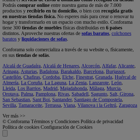
Podrás
comprar online
entre nuestra gama de más de 7.000
productos y
recibirlo en tu domicilio
, o bien con
recogida gratis
en nuestras tiendas física.
No esperes más para crear o renovar tu
hogar y transformarlo en un espacio con mucho estilo. Conforama
tiene 300
tiendas de muebles
físicas distribuidas en
6 países
distintos. Aproveche nuestras ofertas de
sofas baratos
,
colchones
baratos
y
liquidaciones de sofas
.
Conforama solo comercializa a través de su website o, físicamente,
en sus
tiendas de sofás
.
Alcalá de Guadaíra
,
Alcalá de Henares
,
Alcorcón
,
Alfafar
,
Alicante
,
Arinaga
,
Asturias
,
Badalona
,
Barakaldo
,
Barcelona
,
Burjassot
,
Castellón
,
Chafiras
,
Cordoba
,
Elche
,
Finestrat
,
Granada
,
Huércal de
Almería
,
La Coruña
,
La Laguna
,
La Zenia
,
Lanzarote
,
León
,
Lleida
,
Los Barrios
,
Madrid
,
Majadahonda
,
Málaga
,
Murcia
,
Orotava
,
Palma
,
Pamplona
,
Rivas
,
Sabadell
,
Sagunto
,
Salt, Girona
,
San Sebastian
,
Sant Boi
,
Santander
,
Santiago de Compostela
,
Sevilla
,
Tamaraceite
,
Terrassa
,
Viana
,
Vilanova i la Geltrú
,
Zaragoza
Ver más >>
© Conforama
Términos y Condiciones
Política de privacidad
Política de cookies
Configuración de Cookies