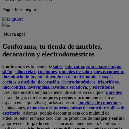
Pago 100% Seguro
¡Nueva app!
Conforama, tu tienda de muebles,
decoración y electrodomésticos
Conforama
es tu tienda de
sofás
,
sofá cama
,
sofá chaise longue
,
sillón
,
sillón relax
,
colchones
,
muebles de salón
,
mesas comedor
,
dormitorio de juvenil
,
dormitorio de matrimonio
,
canapés
,
cocinas a medida
,
decoración
,
electrodomésticos
,
frigoríficos
,
microondas
,
lavavajillas
,
lavadora secadora
, y
televisiones
.
Descubre nuestra amplia variedad de estilos en cualquier
muebles
para tu hogar,
con los mejores precios y promociones
. Crea el
espacio en el que vives gracias a nuestros
muebles de comedor
y
habitaciones,
armarios
y
zapateros
,
mesas de comedor
y
sillas de
escritorio
. Además, podrás decorar tu casa con multitud de
artículos, tener el mejor ocio con los productos de
imagen y sonido
y aprovechar tu
jardín
en las épocas de buen tiempo. Conforama
realiza el
servicio de envío a domicilio como recogida en tienda.