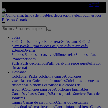
🔵Cambia tu electro con
-10% EXTRA
de descuento ☑️
AQUÍ
Baleares
Canarias
Sofás
Sofás
Chaise Longue
Rinconeras
Sofás cama
Sofás 2
plazas
Sofás 3 plazas
Sofás de piel
Sofás relax
Sofás
exterior
Divanes
Sillones
Sillones decorativos
Sillones relax
Sillones relax
levantapersonas
Puffs
Puffs decorativos
Puffs pera
Puffs reposapiés
Puffs con
almacenaje
Descanso
Colchones
Packs colchón y canapé
Colchones
viscoelásticos
Colchones de muelles
Colchones de muelles
ensacados
Colchones enrollados
Colchones de
espuma
Colchones para bebé
Colchones hinchables
Canapés y bases
Canapés
Base tapizadas
Somieres
Patas de
somieres
Camas
Camas de matrimonio
Camas dobles
Camas
individuales
Camas juveniles
Camas infantiles
Literas
Camas