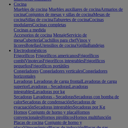
Cocina
Muebles de cocina
Muebles auxiliares de cocina
Armarios de
cocina
Conjuntos de mesas y sillas de cocina
Mesas de
cocina
Sillas de cocina
Taburetes de cocina
Cocinas
modulares
Cocinas completas
Cocinas a medida
Accesorios de cocina
Menaje
Servicio de
mesa
Cubertería
Cuchillos para chef
Vinos y
licores
Botellas
Utensilios de cocina
Vajilla
Bandejas
Electrodomésticos
Frigoríficos
Frigoríficos americanos
Frigoríficos
combi
Vinotecas
Frigoríficos integrables
Frigoríficos
pequeños
Frigoríficos portátiles
Congeladores
Congeladores verticales
Congeladores
horizontales
Lavadoras
Lavadoras de carga frontal
Lavadoras de carga
superior
Lavadoras - Secadoras
Lavadoras
integrables
Lavadoras por kg
Secadoras
Lavadoras - Secadoras
Secadoras con bomba de
calor
Secadoras de condensación
Secadoras de
evacuación
Secadoras integrables
Secadoras por Kg
Hornos
Conjunto de horno y placa
Hornos
convencionales
Hornos pirolíticos
Hornos multifunción
Placas de cocina
Conjunto de horno y
placa
Vitrocerámica
Placas de inducción
Placas de gas