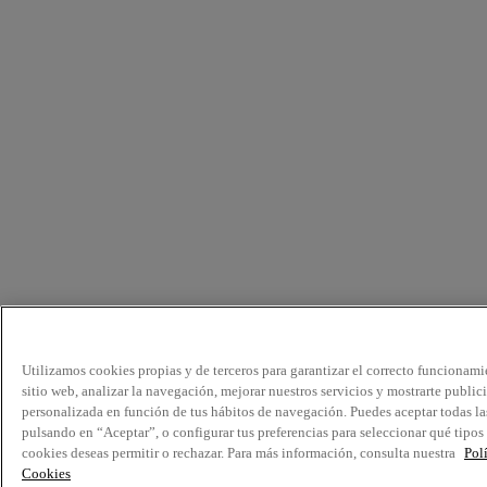
Utilizamos cookies propias y de terceros para garantizar el correcto funcionami
sitio web, analizar la navegación, mejorar nuestros servicios y mostrarte public
personalizada en función de tus hábitos de navegación. Puedes aceptar todas la
pulsando en “Aceptar”, o configurar tus preferencias para seleccionar qué tipos
cookies deseas permitir o rechazar. Para más información, consulta nuestra
Pol
Cookies