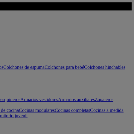
os
Colchones de espuma
Colchones para bebé
Colchones hinchables
esquineros
Armarios vestidores
Armarios auxiliares
Zapateros
 de cocina
Cocinas modulares
Cocinas completas
Cocinas a medida
mitorio juvenil