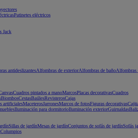
oyectores
éctricas
Patinetes eléctricos
s Jack
ras antideslizantes
Alfombras de exterior
Alfombras de baño
Alfombras 
Canvas
Cuadros pintados a mano
Marcos
Placas decorativas
Cuadros
s
Biombos
Cestas
Baúles
Revisteros
Cajas
s artificiales
Maceteros
Jarrones
Marcos de fotos
Figuras decorativas
Cajit
muebles
Iluminación para dormitorio
Iluminación exterior
Guirnaldas
Bali
ardín
Sillas de jardín
Mesas de jardín
Conjuntos de sofás de jardín
Sofás j
s
Columpios