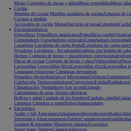
Mesas
Conjuntos de mesas y sillas
Mesas extensibles
Mesas alta
Cocina
Muebles de cocina
Muebles auxiliares de cocina
Armarios de co
Cocinas a medida
Accesorios de cocina
Menaje
Servicio de mesa
Cubertería
Cuchil
Electrodomésticos
Frigoríficos
Frigoríficos americanos
Frigoríficos combi
Vinoteca
Congeladores
Congeladores verticales
Congeladores horizontal
Lavadoras
Lavadoras de carga frontal
Lavadoras de carga super
Secadoras
Lavadoras - Secadoras
Secadoras con bomba de calo
Hornos
Conjunto de horno y placa
Hornos convencionales
Horno
Placas de cocina
Conjunto de horno y placa
Vitrocerámica
Placa
Lavavajillas
Lavavajillas 60cm
Lavavajillas 45cm
Lavavajillas i
Campanas extractoras
Campanas decorativas
Pequeños electrodomésticos
Microondas
Freidoras
Aspiradores
C
Calefacción
Termoventiladores
Convectores
Estufas
Radiadores
C
Climatización
Ventiladores
Aire acondicionado
Calentadores de agua
Termos eléctricos
Belleza y salud
Cuidado de los hombres
Cuidado cabello
Cuidad
Limpieza
Limpieza a vapor
Robot limpiacristales
Electrónica
Audio y hifi
Auriculares
Adaptadores
Reproductores
Radios
Alta
Informática
Almacenamiento
Tablets
Complementos
Portátiles
Im
Gaming & streaming
Monitores gaming
Accesorios
Smart home
Timbres
Cámaras
Altavoces