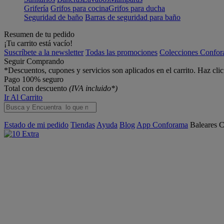
Grifería
Grifos para cocina
Grifos para ducha
Seguridad de baño
Barras de seguridad para baño
Resumen de tu pedido
¡Tu carrito está vacío!
Suscríbete a la newsletter
Todas las promociones
Colecciones Confo
Seguir Comprando
*Descuentos, cupones y servicios son aplicados en el carrito. Haz cli
Pago 100% seguro
Total con descuento
(IVA incluido*)
Ir Al Carrito
Estado de mi pedido
Tiendas
Ayuda
Blog
App Conforama
Baleares
C