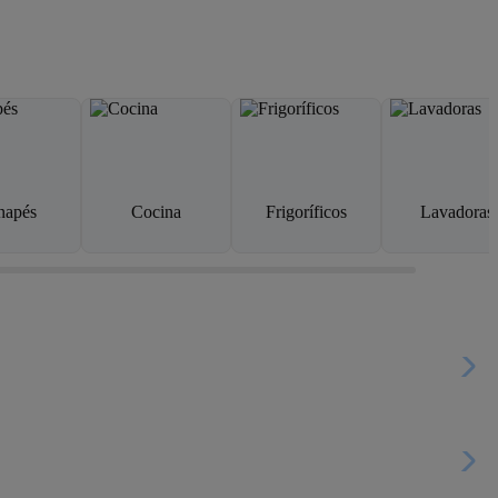
napés
Cocina
Frigoríficos
Lavadoras