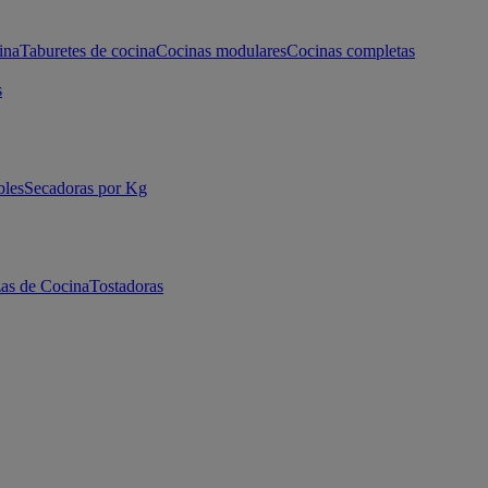
ina
Taburetes de cocina
Cocinas modulares
Cocinas completas
s
bles
Secadoras por Kg
as de Cocina
Tostadoras