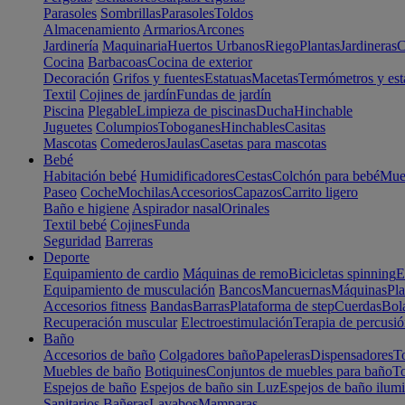
Parasoles
Sombrillas
Parasoles
Toldos
Almacenamiento
Armarios
Arcones
Jardinería
Maquinaria
Huertos Urbanos
Riego
Plantas
Jardineras
C
Cocina
Barbacoas
Cocina de exterior
Decoración
Grifos y fuentes
Estatuas
Macetas
Termómetros y est
Textil
Cojines de jardín
Fundas de jardín
Piscina
Plegable
Limpieza de piscinas
Ducha
Hinchable
Juguetes
Columpios
Toboganes
Hinchables
Casitas
Mascotas
Comederos
Jaulas
Casetas para mascotas
Bebé
Habitación bebé
Humidificadores
Cestas
Colchón para bebé
Mueb
Paseo
Coche
Mochilas
Accesorios
Capazos
Carrito ligero
Baño e higiene
Aspirador nasal
Orinales
Textil bebé
Cojines
Funda
Seguridad
Barreras
Deporte
Equipamiento de cardio
Máquinas de remo
Bicicletas spinning
E
Equipamiento de musculación
Bancos
Mancuernas
Máquinas
Pla
Accesorios fitness
Bandas
Barras
Plataforma de step
Cuerdas
Bola
Recuperación muscular
Electroestimulación
Terapia de percusi
Baño
Accesorios de baño
Colgadores baño
Papeleras
Dispensadores
To
Muebles de baño
Botiquines
Conjuntos de muebles para baño
To
Espejos de baño
Espejos de baño sin Luz
Espejos de baño ilum
Sanitarios
Bañeras
Lavabos
Mamparas