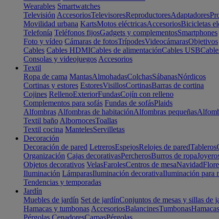
Wearables
Smartwatches
Televisión
Accesorios
Televisores
Reproductores
Adaptadores
Pr
Movilidad urbana
Karts
Motos eléctricas
Accesorios
Bicicletas el
Telefonía
Teléfonos fijos
Gadgets y complementos
Smartphones
Foto y vídeo
Cámaras de fotos
Trípodes
Videocámaras
Objetivos
Cables
Cables HDMI
Cables de alimentación
Cables USB
Cable
Consolas y videojuegos
Accesorios
Textil
Ropa de cama
Mantas
Almohadas
Colchas
Sábanas
Nórdicos
Cortinas y estores
Estores
Visillos
Cortinas
Barras de cortina
Cojines
Relleno
Exterior
Fundas
Cojín con relleno
Complementos para sofás
Fundas de sofás
Plaids
Alfombras
Alfombras de habitación
Alfombras pequeñas
Alfomb
Textil baño
Albornoces
Toallas
Textil cocina
Manteles
Servilletas
Decoración
Decoración de pared
Letreros
Espejos
Relojes de pared
Tableros
Organización
Cajas decorativas
Percheros
Burros de ropa
Joyero
Objetos decorativos
Velas
Faroles
Centros de mesa
Navidad
Flore
Iluminación
Lámparas
Iluminación decorativa
Iluminación para 
Tendencias y temporadas
Jardín
Muebles de jardín
Set de jardín
Conjuntos de mesas y sillas de j
Hamacas y tumbonas
Accesorios
Balancines
Tumbonas
Hamaca
Pérgolas
Cenadores
Carpas
Pérgolas