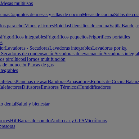
s
Mesas multiusos
cina
Conjuntos de mesas y sillas de cocina
Mesas de cocina
Sillas de coc
los para chef
Vinos y licores
Botellas
Utensilios de cocina
Vajilla
Bandeja
s
Frigoríficos integrables
Frigoríficos pequeños
Frigoríficos portátiles
es
ior
Lavadoras - Secadoras
Lavadoras integrables
Lavadoras por kg
r
Secadoras de condensación
Secadoras de evacuación
Secadoras integra
s pirolíticos
Hornos multifunción
s de inducción
Placas de gas
ntegrables
afeteras
Planchas de asar
Batidoras
Amasadores
Robots de Cocina
Balanz
alefactores
Difusores
Emisores Térmicos
Humidificadores
o dental
Salud y bienestar
voces
Hifi
Barras de sonido
Audio car y GPS
Micrófonos
presoras