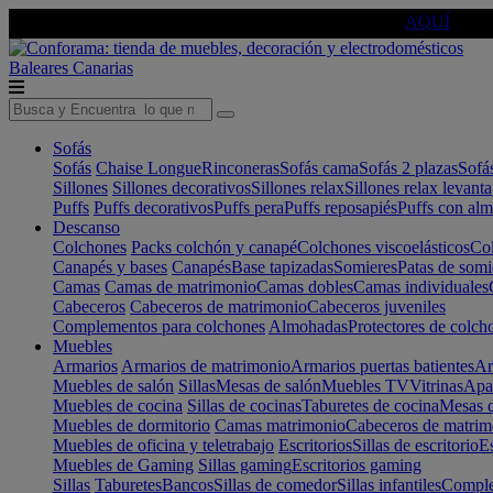
🔵Cambia tu electro con
-10% EXTRA
de descuento ☑️
AQUÍ
Baleares
Canarias
Sofás
Sofás
Chaise Longue
Rinconeras
Sofás cama
Sofás 2 plazas
Sofá
Sillones
Sillones decorativos
Sillones relax
Sillones relax levant
Puffs
Puffs decorativos
Puffs pera
Puffs reposapiés
Puffs con al
Descanso
Colchones
Packs colchón y canapé
Colchones viscoelásticos
Col
Canapés y bases
Canapés
Base tapizadas
Somieres
Patas de somi
Camas
Camas de matrimonio
Camas dobles
Camas individuales
Cabeceros
Cabeceros de matrimonio
Cabeceros juveniles
Complementos para colchones
Almohadas
Protectores de colch
Muebles
Armarios
Armarios de matrimonio
Armarios puertas batientes
Ar
Muebles de salón
Sillas
Mesas de salón
Muebles TV
Vitrinas
Apa
Muebles de cocina
Sillas de cocinas
Taburetes de cocina
Mesas d
Muebles de dormitorio
Camas matrimonio
Cabeceros de matrim
Muebles de oficina y teletrabajo
Escritorios
Sillas de escritorio
Es
Muebles de Gaming
Sillas gaming
Escritorios gaming
Sillas
Taburetes
Bancos
Sillas de comedor
Sillas infantiles
Complem