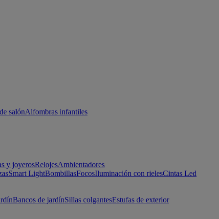
de salón
Alfombras infantiles
as y joyeros
Relojes
Ambientadores
zas
Smart Light
Bombillas
Focos
Iluminación con rieles
Cintas Led
ardín
Bancos de jardín
Sillas colgantes
Estufas de exterior