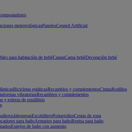
ompostadores
aciones metereológicas
Paneles
Cesped Artificial
les para habitación de bebé
Cunas
Cama bebé
Decoración bebé
lípticas
Bicicletas estáticas
Recambios y complementos
Cintas
Rodillos
taformas vibratorias
Recambios y complementos
s y esferas de equilibrio
ón
alleros
Jaboneras
Escobillero
Portarrollos
Cestas de ropa
cadores para baño
Armarios para baño
Repisa para baño
inados
Espejos de baño con aumento