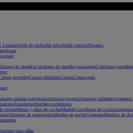
s 3 plazas
Sofás de piel
Sofás relax
Sofás exterior
Divanes
apersonas
macenaje
chones de muelles
Colchones de muelles ensacados
Colchones enrollad
eres
Camas juveniles
Camas infantiles
Literas
Camas nido
ones
marios puertas correderas
Armarios juvenil
Armarios infantiles
Armarios 
radores
Estanterias
Muebles recibidores
e cocina
Mesas y sillas de cocina
Muebles auxiliares de cocina
Armarios
onio
Armarios de matrimonio
Mesitas de noche
Comodas
Muebles de dor
tanterías
entos para sillas