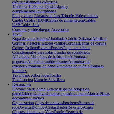
eléctricas
Patinetes eléctricos
Telefonía
Teléfonos fijos
Gadgets y
complementos
Smartphones
Foto y vídeo
Cámaras de fotos
Trípodes
Videocámaras
Cables
Cables HDMI
Cables de alimentación
Cables
USB
Cables Jack
Consolas y videojuegos
Accesorios
Textil
Ropa de cama
Mantas
Almohadas
Colchas
Sábanas
Nórdicos
Cortinas y estores
Estores
Visillos
Cortinas
Barras de cortina
Cojines
Relleno
Exterior
Fundas
Cojín con relleno
Complementos para sofás
Fundas de sofás
Plaids
Alfombras
Alfombras de habitación
Alfombras
pequeñas
Alfombras antideslizantes
Alfombras de
exterior
Alfombras de baño
Alfombras de salón
Alfombras
infantiles
Textil baño
Albornoces
Toallas
Textil cocina
Manteles
Servilletas
Decoración
Decoración de pared
Letreros
Espejos
Relojes de
pared
Tableros
Canvas
Cuadros pintados a mano
Marcos
Placas
decorativas
Cuadros
Organización
Cajas decorativas
Percheros
Burros de
ropa
Joyeros
Biombos
Cestas
Baúles
Revisteros
Cajas
Objetos decorativos
Velas
Faroles
Centros de