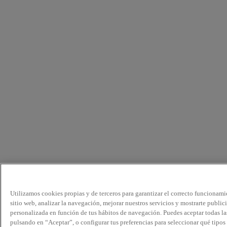
Utilizamos cookies propias y de terceros para garantizar el correcto funcionami
sitio web, analizar la navegación, mejorar nuestros servicios y mostrarte public
personalizada en función de tus hábitos de navegación. Puedes aceptar todas la
pulsando en “Aceptar”, o configurar tus preferencias para seleccionar qué tipos