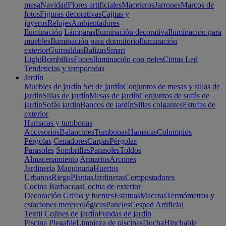
mesa
Navidad
Flores artificiales
Maceteros
Jarrones
Marcos de
fotos
Figuras decorativas
Cajitas y
joyeros
Relojes
Ambientadores
Iluminación
Lámparas
Iluminación decorativa
Iluminación para
muebles
Iluminación para dormitorio
Iluminación
exterior
Guirnaldas
Balizas
Smart
Light
Bombillas
Focos
Iluminación con rieles
Cintas Led
Tendencias y temporadas
Jardín
Muebles de jardín
Set de jardín
Conjuntos de mesas y sillas de
jardín
Sillas de jardín
Mesas de jardín
Conjuntos de sofás de
jardín
Sofás jardín
Bancos de jardín
Sillas colgantes
Estufas de
exterior
Hamacas y tumbonas
Accesorios
Balancines
Tumbonas
Hamacas
Columpios
Pérgolas
Cenadores
Carpas
Pérgolas
Parasoles
Sombrillas
Parasoles
Toldos
Almacenamiento
Armarios
Arcones
Jardinería
Maquinaria
Huertos
Urbanos
Riego
Plantas
Jardineras
Compostadores
Cocina
Barbacoas
Cocina de exterior
Decoración
Grifos y fuentes
Estatuas
Macetas
Termómetros y
estaciones metereológicas
Paneles
Cesped Artificial
Textil
Cojines de jardín
Fundas de jardín
Piscina
Plegable
Limpieza de piscinas
Ducha
Hinchable