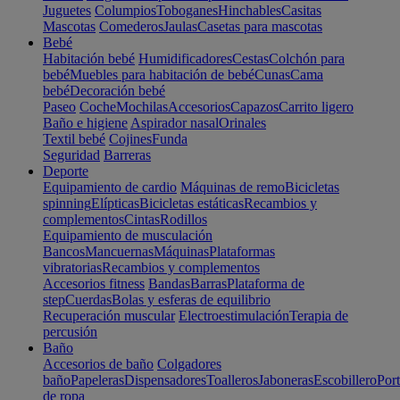
Juguetes
Columpios
Toboganes
Hinchables
Casitas
Mascotas
Comederos
Jaulas
Casetas para mascotas
Bebé
Habitación bebé
Humidificadores
Cestas
Colchón para
bebé
Muebles para habitación de bebé
Cunas
Cama
bebé
Decoración bebé
Paseo
Coche
Mochilas
Accesorios
Capazos
Carrito ligero
Baño e higiene
Aspirador nasal
Orinales
Textil bebé
Cojines
Funda
Seguridad
Barreras
Deporte
Equipamiento de cardio
Máquinas de remo
Bicicletas
spinning
Elípticas
Bicicletas estáticas
Recambios y
complementos
Cintas
Rodillos
Equipamiento de musculación
Bancos
Mancuernas
Máquinas
Plataformas
vibratorias
Recambios y complementos
Accesorios fitness
Bandas
Barras
Plataforma de
step
Cuerdas
Bolas y esferas de equilibrio
Recuperación muscular
Electroestimulación
Terapia de
percusión
Baño
Accesorios de baño
Colgadores
baño
Papeleras
Dispensadores
Toalleros
Jaboneras
Escobillero
Port
de ropa