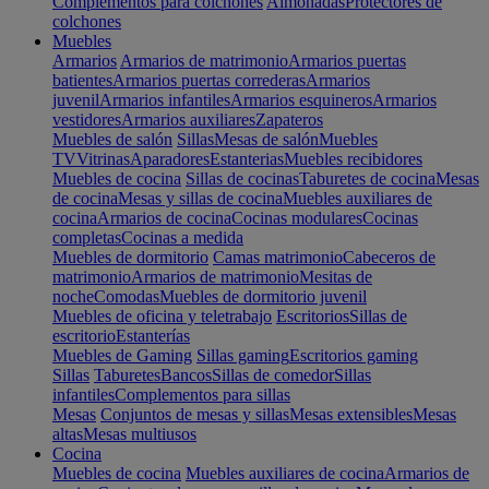
Complementos para colchones
Almohadas
Protectores de
colchones
Muebles
Armarios
Armarios de matrimonio
Armarios puertas
batientes
Armarios puertas correderas
Armarios
juvenil
Armarios infantiles
Armarios esquineros
Armarios
vestidores
Armarios auxiliares
Zapateros
Muebles de salón
Sillas
Mesas de salón
Muebles
TV
Vitrinas
Aparadores
Estanterias
Muebles recibidores
Muebles de cocina
Sillas de cocinas
Taburetes de cocina
Mesas
de cocina
Mesas y sillas de cocina
Muebles auxiliares de
cocina
Armarios de cocina
Cocinas modulares
Cocinas
completas
Cocinas a medida
Muebles de dormitorio
Camas matrimonio
Cabeceros de
matrimonio
Armarios de matrimonio
Mesitas de
noche
Comodas
Muebles de dormitorio juvenil
Muebles de oficina y teletrabajo
Escritorios
Sillas de
escritorio
Estanterías
Muebles de Gaming
Sillas gaming
Escritorios gaming
Sillas
Taburetes
Bancos
Sillas de comedor
Sillas
infantiles
Complementos para sillas
Mesas
Conjuntos de mesas y sillas
Mesas extensibles
Mesas
altas
Mesas multiusos
Cocina
Muebles de cocina
Muebles auxiliares de cocina
Armarios de