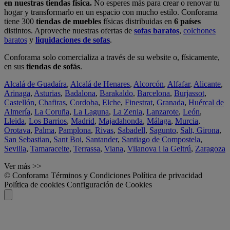
en nuestras tiendas física.
No esperes más para crear o renovar tu
hogar y transformarlo en un espacio con mucho estilo. Conforama
tiene 300
tiendas de muebles
físicas distribuidas en
6 países
distintos. Aproveche nuestras ofertas de
sofas baratos
,
colchones
baratos
y
liquidaciones de sofas
.
Conforama solo comercializa a través de su website o, físicamente,
en sus
tiendas de sofás
.
Alcalá de Guadaíra
,
Alcalá de Henares
,
Alcorcón
,
Alfafar
,
Alicante
,
Arinaga
,
Asturias
,
Badalona
,
Barakaldo
,
Barcelona
,
Burjassot
,
Castellón
,
Chafiras
,
Cordoba
,
Elche
,
Finestrat
,
Granada
,
Huércal de
Almería
,
La Coruña
,
La Laguna
,
La Zenia
,
Lanzarote
,
León
,
Lleida
,
Los Barrios
,
Madrid
,
Majadahonda
,
Málaga
,
Murcia
,
Orotava
,
Palma
,
Pamplona
,
Rivas
,
Sabadell
,
Sagunto
,
Salt, Girona
,
San Sebastian
,
Sant Boi
,
Santander
,
Santiago de Compostela
,
Sevilla
,
Tamaraceite
,
Terrassa
,
Viana
,
Vilanova i la Geltrú
,
Zaragoza
Ver más >>
© Conforama
Términos y Condiciones
Política de privacidad
Política de cookies
Configuración de Cookies