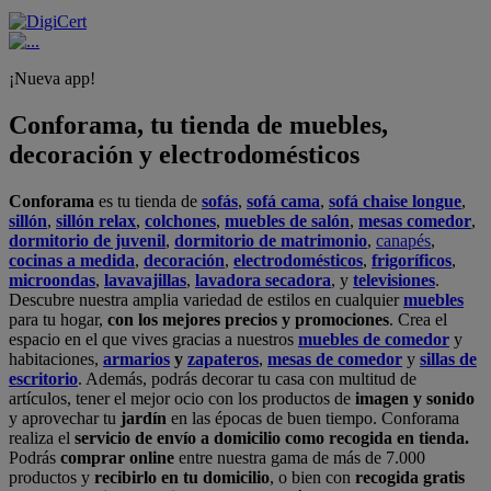
¡Nueva app!
Conforama, tu tienda de muebles,
decoración y electrodomésticos
Conforama
es tu tienda de
sofás
,
sofá cama
,
sofá chaise longue
,
sillón
,
sillón relax
,
colchones
,
muebles de salón
,
mesas comedor
,
dormitorio de juvenil
,
dormitorio de matrimonio
,
canapés
,
cocinas a medida
,
decoración
,
electrodomésticos
,
frigoríficos
,
microondas
,
lavavajillas
,
lavadora secadora
, y
televisiones
.
Descubre nuestra amplia variedad de estilos en cualquier
muebles
para tu hogar,
con los mejores precios y promociones
. Crea el
espacio en el que vives gracias a nuestros
muebles de comedor
y
habitaciones,
armarios
y
zapateros
,
mesas de comedor
y
sillas de
escritorio
. Además, podrás decorar tu casa con multitud de
artículos, tener el mejor ocio con los productos de
imagen y sonido
y aprovechar tu
jardín
en las épocas de buen tiempo. Conforama
realiza el
servicio de envío a domicilio como recogida en tienda.
Podrás
comprar online
entre nuestra gama de más de 7.000
productos y
recibirlo en tu domicilio
, o bien con
recogida gratis