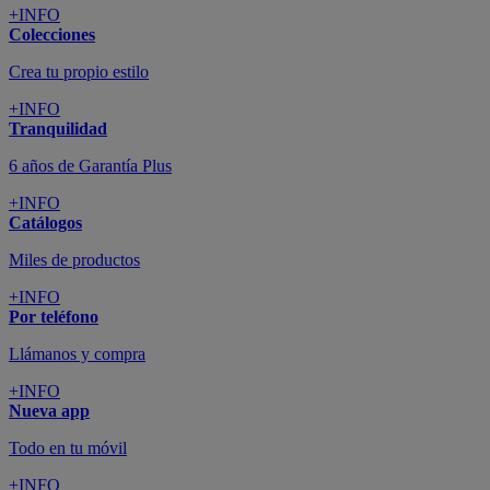
+INFO
Colecciones
Crea tu propio estilo
+INFO
Tranquilidad
6 años de Garantía Plus
+INFO
Catálogos
Miles de productos
+INFO
Por teléfono
Llámanos y compra
+INFO
Nueva app
Todo en tu móvil
+INFO