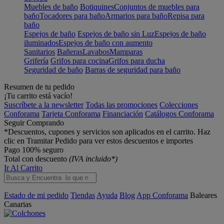
Muebles de baño
Botiquines
Conjuntos de muebles para
baño
Tocadores para baño
Armarios para baño
Repisa para
baño
Espejos de baño
Espejos de baño sin Luz
Espejos de baño
iluminados
Espejos de baño con aumento
Sanitarios
Bañeras
Lavabos
Mamparas
Grifería
Grifos para cocina
Grifos para ducha
Seguridad de baño
Barras de seguridad para baño
Resumen de tu pedido
¡Tu carrito está vacío!
Suscríbete a la newsletter
Todas las promociones
Colecciones
Conforama
Tarjeta Conforama
Financiación
Catálogos Conforama
Seguir Comprando
*Descuentos, cupones y servicios son aplicados en el carrito. Haz
clic en Tramitar Pedido para ver estos descuentos e importes
Pago 100% seguro
Total con descuento
(IVA incluido*)
Ir Al Carrito
Estado de mi pedido
Tiendas
Ayuda
Blog
App Conforama
Baleares
Canarias