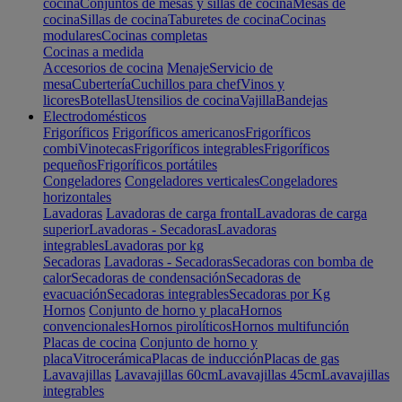
cocina
Conjuntos de mesas y sillas de cocina
Mesas de
cocina
Sillas de cocina
Taburetes de cocina
Cocinas
modulares
Cocinas completas
Cocinas a medida
Accesorios de cocina
Menaje
Servicio de
mesa
Cubertería
Cuchillos para chef
Vinos y
licores
Botellas
Utensilios de cocina
Vajilla
Bandejas
Electrodomésticos
Frigoríficos
Frigoríficos americanos
Frigoríficos
combi
Vinotecas
Frigoríficos integrables
Frigoríficos
pequeños
Frigoríficos portátiles
Congeladores
Congeladores verticales
Congeladores
horizontales
Lavadoras
Lavadoras de carga frontal
Lavadoras de carga
superior
Lavadoras - Secadoras
Lavadoras
integrables
Lavadoras por kg
Secadoras
Lavadoras - Secadoras
Secadoras con bomba de
calor
Secadoras de condensación
Secadoras de
evacuación
Secadoras integrables
Secadoras por Kg
Hornos
Conjunto de horno y placa
Hornos
convencionales
Hornos pirolíticos
Hornos multifunción
Placas de cocina
Conjunto de horno y
placa
Vitrocerámica
Placas de inducción
Placas de gas
Lavavajillas
Lavavajillas 60cm
Lavavajillas 45cm
Lavavajillas
integrables