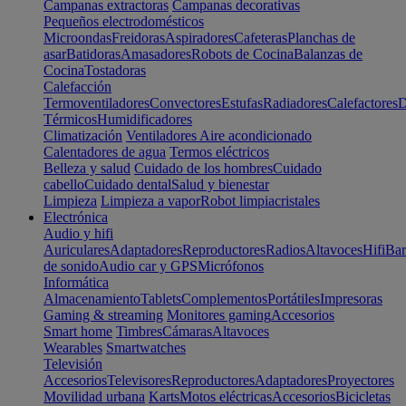
Campanas extractoras
Campanas decorativas
Pequeños electrodomésticos
Microondas
Freidoras
Aspiradores
Cafeteras
Planchas de
asar
Batidoras
Amasadores
Robots de Cocina
Balanzas de
Cocina
Tostadoras
Calefacción
Termoventiladores
Convectores
Estufas
Radiadores
Calefactores
D
Térmicos
Humidificadores
Climatización
Ventiladores
Aire acondicionado
Calentadores de agua
Termos eléctricos
Belleza y salud
Cuidado de los hombres
Cuidado
cabello
Cuidado dental
Salud y bienestar
Limpieza
Limpieza a vapor
Robot limpiacristales
Electrónica
Audio y hifi
Auriculares
Adaptadores
Reproductores
Radios
Altavoces
Hifi
Bar
de sonido
Audio car y GPS
Micrófonos
Informática
Almacenamiento
Tablets
Complementos
Portátiles
Impresoras
Gaming & streaming
Monitores gaming
Accesorios
Smart home
Timbres
Cámaras
Altavoces
Wearables
Smartwatches
Televisión
Accesorios
Televisores
Reproductores
Adaptadores
Proyectores
Movilidad urbana
Karts
Motos eléctricas
Accesorios
Bicicletas