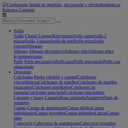
Baleares
Canarias
Sofás
Sofás
Chaise Longue
Rinconeras
Sofás cama
Sofás 2
plazas
Sofás 3 plazas
Sofás de piel
Sofás relax
Sofás
exterior
Divanes
Sillones
Sillones decorativos
Sillones relax
Sillones relax
levantapersonas
Puffs
Puffs decorativos
Puffs pera
Puffs reposapiés
Puffs con
almacenaje
Descanso
Colchones
Packs colchón y canapé
Colchones
viscoelásticos
Colchones de muelles
Colchones de muelles
ensacados
Colchones enrollados
Colchones de
espuma
Colchones para bebé
Colchones hinchables
Canapés y bases
Canapés
Base tapizadas
Somieres
Patas de
somieres
Camas
Camas de matrimonio
Camas dobles
Camas
individuales
Camas juveniles
Camas infantiles
Literas
Camas
nido
Cabeceros
Cabeceros de matrimonio
Cabeceros juveniles