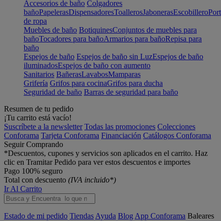
Accesorios de baño
Colgadores
baño
Papeleras
Dispensadores
Toalleros
Jaboneras
Escobillero
Port
de ropa
Muebles de baño
Botiquines
Conjuntos de muebles para
baño
Tocadores para baño
Armarios para baño
Repisa para
baño
Espejos de baño
Espejos de baño sin Luz
Espejos de baño
iluminados
Espejos de baño con aumento
Sanitarios
Bañeras
Lavabos
Mamparas
Grifería
Grifos para cocina
Grifos para ducha
Seguridad de baño
Barras de seguridad para baño
Resumen de tu pedido
¡Tu carrito está vacío!
Suscríbete a la newsletter
Todas las promociones
Colecciones
Conforama
Tarjeta Conforama
Financiación
Catálogos Conforama
Seguir Comprando
*Descuentos, cupones y servicios son aplicados en el carrito. Haz
clic en Tramitar Pedido para ver estos descuentos e importes
Pago 100% seguro
Total con descuento
(IVA incluido*)
Ir Al Carrito
Estado de mi pedido
Tiendas
Ayuda
Blog
App Conforama
Baleares