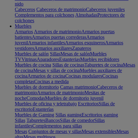
nido
Cabeceros
Cabeceros de matrimonio
Cabeceros juveniles
Complementos para colchones
Almohadas
Protectores de
colchones
Muebles
Armarios
Armarios de matrimonio
Armarios puertas
batientes
Armarios puertas correderas
Armarios
juvenil
Armarios infantiles
Armarios esquineros
Armarios
vestidores
Armarios auxiliares
Zapateros
Muebles de salón
Sillas
Mesas de salón
Muebles
TV
Vitrinas
Aparadores
Estanterias
Muebles recibidores
Muebles de cocina
Sillas de cocinas
Taburetes de cocina
Mesas
de cocina
Mesas y sillas de cocina
Muebles auxiliares de
cocina
Armarios de cocina
Cocinas modulares
Cocinas
completas
Cocinas a medida
Muebles de dormitorio
Camas matrimonio
Cabeceros de
matrimonio
Armarios de matrimonio
Mesitas de
noche
Comodas
Muebles de dormitorio juvenil
Muebles de oficina y teletrabajo
Escritorios
Sillas de
escritorio
Estanterías
Muebles de Gaming
Sillas gaming
Escritorios gaming
Sillas
Taburetes
Bancos
Sillas de comedor
Sillas
infantiles
Complementos para sillas
Mesas
Conjuntos de mesas y sillas
Mesas extensibles
Mesas
altas
Mesas multiusos