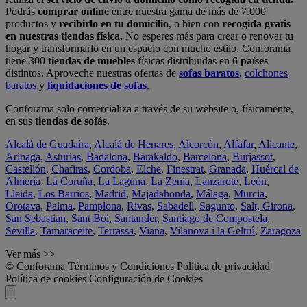
Podrás
comprar online
entre nuestra gama de más de 7.000
productos y
recibirlo en tu domicilio
, o bien con
recogida gratis
en nuestras tiendas física.
No esperes más para crear o renovar tu
hogar y transformarlo en un espacio con mucho estilo. Conforama
tiene 300
tiendas de muebles
físicas distribuidas en
6 países
distintos. Aproveche nuestras ofertas de
sofas baratos
,
colchones
baratos
y
liquidaciones de sofas
.
Conforama solo comercializa a través de su website o, físicamente,
en sus
tiendas de sofás
.
Alcalá de Guadaíra
,
Alcalá de Henares
,
Alcorcón
,
Alfafar
,
Alicante
,
Arinaga
,
Asturias
,
Badalona
,
Barakaldo
,
Barcelona
,
Burjassot
,
Castellón
,
Chafiras
,
Cordoba
,
Elche
,
Finestrat
,
Granada
,
Huércal de
Almería
,
La Coruña
,
La Laguna
,
La Zenia
,
Lanzarote
,
León
,
Lleida
,
Los Barrios
,
Madrid
,
Majadahonda
,
Málaga
,
Murcia
,
Orotava
,
Palma
,
Pamplona
,
Rivas
,
Sabadell
,
Sagunto
,
Salt, Girona
,
San Sebastian
,
Sant Boi
,
Santander
,
Santiago de Compostela
,
Sevilla
,
Tamaraceite
,
Terrassa
,
Viana
,
Vilanova i la Geltrú
,
Zaragoza
Ver más >>
© Conforama
Términos y Condiciones
Política de privacidad
Política de cookies
Configuración de Cookies