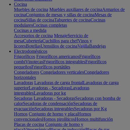
Cocina
Muebles de cocina
Muebles auxiliares de cocina
Armarios de
cocina
Conjuntos de mesas y sillas de cocina
Mesas de
cocina
Sillas de cocina
Taburetes de cocina
Cocinas
modulares
Cocinas completas
Cocinas a medida
Accesorios de cocina
Menaje
Servicio de
mesa
Cubertería
Cuchillos para chef
Vinos y
licores
Botellas
Utensilios de cocina
Vajilla
Bandejas
Electrodomésticos
Frigoríficos
Frigoríficos americanos
Frigoríficos
combi
Vinotecas
Frigoríficos integrables
Frigoríficos
pequeños
Frigoríficos portátiles
Congeladores
Congeladores verticales
Congeladores
horizontales
Lavadoras
Lavadoras de carga frontal
Lavadoras de carga
superior
Lavadoras - Secadoras
Lavadoras
integrables
Lavadoras por kg
Secadoras
Lavadoras - Secadoras
Secadoras con bomba de
calor
Secadoras de condensación
Secadoras de
evacuación
Secadoras integrables
Secadoras por Kg
Hornos
Conjunto de horno y placa
Hornos
convencionales
Hornos pirolíticos
Hornos multifunción
Placas de cocina
Conjunto de horno y
placa
Vitrocerámica
Placas de inducción
Placas de gas