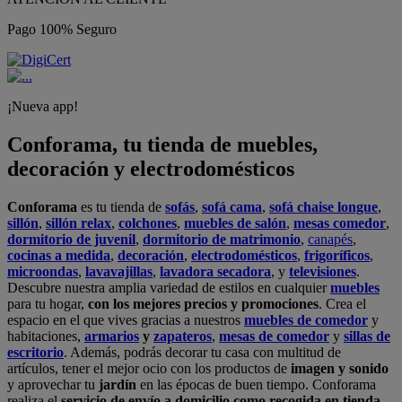
Pago 100% Seguro
¡Nueva app!
Conforama, tu tienda de muebles,
decoración y electrodomésticos
Conforama
es tu tienda de
sofás
,
sofá cama
,
sofá chaise longue
,
sillón
,
sillón relax
,
colchones
,
muebles de salón
,
mesas comedor
,
dormitorio de juvenil
,
dormitorio de matrimonio
,
canapés
,
cocinas a medida
,
decoración
,
electrodomésticos
,
frigoríficos
,
microondas
,
lavavajillas
,
lavadora secadora
, y
televisiones
.
Descubre nuestra amplia variedad de estilos en cualquier
muebles
para tu hogar,
con los mejores precios y promociones
. Crea el
espacio en el que vives gracias a nuestros
muebles de comedor
y
habitaciones,
armarios
y
zapateros
,
mesas de comedor
y
sillas de
escritorio
. Además, podrás decorar tu casa con multitud de
artículos, tener el mejor ocio con los productos de
imagen y sonido
y aprovechar tu
jardín
en las épocas de buen tiempo. Conforama
realiza el
servicio de envío a domicilio como recogida en tienda.