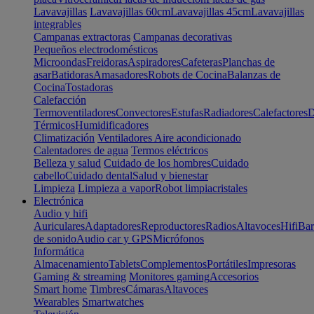
Lavavajillas
Lavavajillas 60cm
Lavavajillas 45cm
Lavavajillas
integrables
Campanas extractoras
Campanas decorativas
Pequeños electrodomésticos
Microondas
Freidoras
Aspiradores
Cafeteras
Planchas de
asar
Batidoras
Amasadores
Robots de Cocina
Balanzas de
Cocina
Tostadoras
Calefacción
Termoventiladores
Convectores
Estufas
Radiadores
Calefactores
D
Térmicos
Humidificadores
Climatización
Ventiladores
Aire acondicionado
Calentadores de agua
Termos eléctricos
Belleza y salud
Cuidado de los hombres
Cuidado
cabello
Cuidado dental
Salud y bienestar
Limpieza
Limpieza a vapor
Robot limpiacristales
Electrónica
Audio y hifi
Auriculares
Adaptadores
Reproductores
Radios
Altavoces
Hifi
Bar
de sonido
Audio car y GPS
Micrófonos
Informática
Almacenamiento
Tablets
Complementos
Portátiles
Impresoras
Gaming & streaming
Monitores gaming
Accesorios
Smart home
Timbres
Cámaras
Altavoces
Wearables
Smartwatches