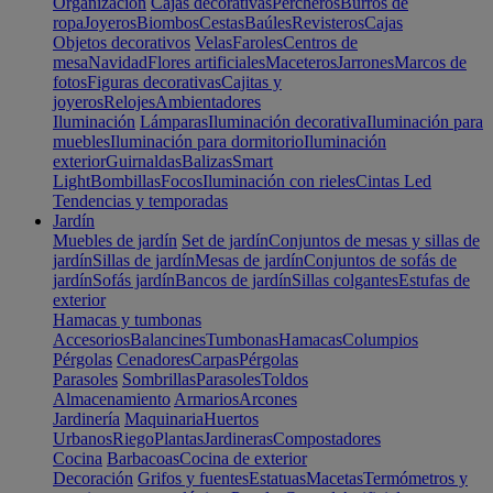
Organización
Cajas decorativas
Percheros
Burros de
ropa
Joyeros
Biombos
Cestas
Baúles
Revisteros
Cajas
Objetos decorativos
Velas
Faroles
Centros de
mesa
Navidad
Flores artificiales
Maceteros
Jarrones
Marcos de
fotos
Figuras decorativas
Cajitas y
joyeros
Relojes
Ambientadores
Iluminación
Lámparas
Iluminación decorativa
Iluminación para
muebles
Iluminación para dormitorio
Iluminación
exterior
Guirnaldas
Balizas
Smart
Light
Bombillas
Focos
Iluminación con rieles
Cintas Led
Tendencias y temporadas
Jardín
Muebles de jardín
Set de jardín
Conjuntos de mesas y sillas de
jardín
Sillas de jardín
Mesas de jardín
Conjuntos de sofás de
jardín
Sofás jardín
Bancos de jardín
Sillas colgantes
Estufas de
exterior
Hamacas y tumbonas
Accesorios
Balancines
Tumbonas
Hamacas
Columpios
Pérgolas
Cenadores
Carpas
Pérgolas
Parasoles
Sombrillas
Parasoles
Toldos
Almacenamiento
Armarios
Arcones
Jardinería
Maquinaria
Huertos
Urbanos
Riego
Plantas
Jardineras
Compostadores
Cocina
Barbacoas
Cocina de exterior
Decoración
Grifos y fuentes
Estatuas
Macetas
Termómetros y