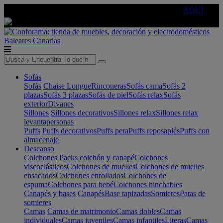
🔵Cambia tu electro con
-10% EXTRA
de descuento ☑️
AQUÍ
Baleares
Canarias
Sofás
Sofás
Chaise Longue
Rinconeras
Sofás cama
Sofás 2
plazas
Sofás 3 plazas
Sofás de piel
Sofás relax
Sofás
exterior
Divanes
Sillones
Sillones decorativos
Sillones relax
Sillones relax
levantapersonas
Puffs
Puffs decorativos
Puffs pera
Puffs reposapiés
Puffs con
almacenaje
Descanso
Colchones
Packs colchón y canapé
Colchones
viscoelásticos
Colchones de muelles
Colchones de muelles
ensacados
Colchones enrollados
Colchones de
espuma
Colchones para bebé
Colchones hinchables
Canapés y bases
Canapés
Base tapizadas
Somieres
Patas de
somieres
Camas
Camas de matrimonio
Camas dobles
Camas
individuales
Camas juveniles
Camas infantiles
Literas
Camas