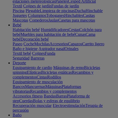
estaciones metereológicas
Paneles
Cesped Artificial
Textil
Cojines de jardín
Fundas de jardín
Piscina
Plegable
Limpieza de piscinas
Ducha
Hinchable
Juguetes
Columpios
Toboganes
Hinchables
Casitas
Mascotas
Comederos
Jaulas
Casetas para mascotas
Bebé
Habitación bebé
Humidificadores
Cestas
Colchón para
bebé
Muebles para habitación de bebé
Cunas
Cama
bebé
Decoración bebé
Paseo
Coche
Mochilas
Accesorios
Capazos
Carrito ligero
Baño e higiene
Aspirador nasal
Orinales
Textil bebé
Cojines
Funda
Seguridad
Barreras
Deporte
Equipamiento de cardio
Máquinas de remo
Bicicletas
spinning
Elípticas
Bicicletas estáticas
Recambios y
complementos
Cintas
Rodillos
Equipamiento de musculación
Bancos
Mancuernas
Máquinas
Plataformas
vibratorias
Recambios y complementos
Accesorios fitness
Bandas
Barras
Plataforma de
step
Cuerdas
Bolas y esferas de equilibrio
Recuperación muscular
Electroestimulación
Terapia de
percusión
Baño