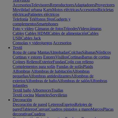
Televisión
Accesorios
Televisores
Reproductores
Adaptadores
Proyectores
Movilidad urbana
Karts
Motos eléctricas
Accesorios
Bicicletas
eléctricas
Patinetes eléctricos
Telefonía
Teléfonos fijos
Gadgets y
complementos
Smartphones
Foto y vídeo
Cámaras de fotos
Trípodes
Videocámaras
Cables
Cables HDMI
Cables de alimentación
Cables
USB
Cables Jack
Consolas y videojuegos
Accesorios
Textil
Ropa de cama
Mantas
Almohadas
Colchas
Sábanas
Nórdicos
Cortinas y estores
Estores
Visillos
Cortinas
Barras de cortina
Cojines
Relleno
Exterior
Fundas
Cojín con relleno
Complementos para sofás
Fundas de sofás
Plaids
Alfombras
Alfombras de habitación
Alfombras
pequeñas
Alfombras antideslizantes
Alfombras de
exterior
Alfombras de baño
Alfombras de salón
Alfombras
infantiles
Textil baño
Albornoces
Toallas
Textil cocina
Manteles
Servilletas
Decoración
Decoración de pared
Letreros
Espejos
Relojes de
pared
Tableros
Canvas
Cuadros pintados a mano
Marcos
Placas
decorativas
Cuadros