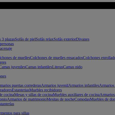
s 3 plazas
Sofás de piel
Sofás relax
Sofás exterior
Divanes
apersonas
macenaje
chones de muelles
Colchones de muelles ensacados
Colchones enrollad
eres
Camas juveniles
Camas infantiles
Literas
Camas nido
ones
marios puertas correderas
Armarios juvenil
Armarios infantiles
Armarios 
radores
Estanterias
Muebles recibidores
e cocina
Mesas y sillas de cocina
Muebles auxiliares de cocina
Armarios
onio
Armarios de matrimonio
Mesitas de noche
Comodas
Muebles de dor
tanterías
entos para sillas