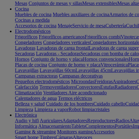
Mesas
Conjuntos de mesas y sillas
Mesas extensibles
Mesas alta
Cocina
Muebles de cocina
Muebles auxiliares de cocina
Armarios de co
Cocinas a medida
Accesorios de cocina
Menaje
Servicio de mesa
Cubertería
Cuchil
Electrodomésticos
Frigoríficos
Frigoríficos americanos
Frigoríficos combi
Vinoteca
Congeladores
Congeladores verticales
Congeladores horizontal
Lavadoras
Lavadoras de carga frontal
Lavadoras de carga super
Secadoras
Lavadoras - Secadoras
Secadoras con bomba de calo
Hornos
Conjunto de horno y placa
Hornos convencionales
Horno
Placas de cocina
Conjunto de horno y placa
Vitrocerámica
Placa
Lavavajillas
Lavavajillas 60cm
Lavavajillas 45cm
Lavavajillas i
Campanas extractoras
Campanas decorativas
Pequeños electrodomésticos
Microondas
Freidoras
Aspiradores
C
Calefacción
Termoventiladores
Convectores
Estufas
Radiadores
C
Climatización
Ventiladores
Aire acondicionado
Calentadores de agua
Termos eléctricos
Belleza y salud
Cuidado de los hombres
Cuidado cabello
Cuidad
Limpieza
Limpieza a vapor
Robot limpiacristales
Electrónica
Audio y hifi
Auriculares
Adaptadores
Reproductores
Radios
Alta
Informática
Almacenamiento
Tablets
Complementos
Portátiles
Im
Gaming & streaming
Monitores gaming
Accesorios
Smart home
Timbres
Cámaras
Altavoces