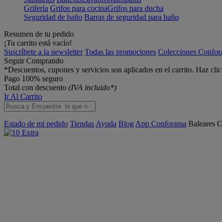
Grifería
Grifos para cocina
Grifos para ducha
Seguridad de baño
Barras de seguridad para baño
Resumen de tu pedido
¡Tu carrito está vacío!
Suscríbete a la newsletter
Todas las promociones
Colecciones Confo
Seguir Comprando
*Descuentos, cupones y servicios son aplicados en el carrito. Haz cli
Pago 100% seguro
Total con descuento
(IVA incluido*)
Ir Al Carrito
Estado de mi pedido
Tiendas
Ayuda
Blog
App Conforama
Baleares
C