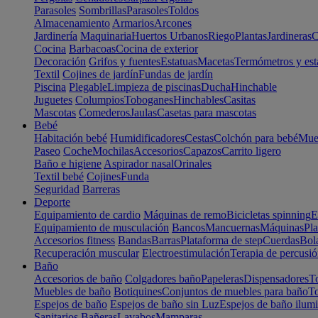
Parasoles
Sombrillas
Parasoles
Toldos
Almacenamiento
Armarios
Arcones
Jardinería
Maquinaria
Huertos Urbanos
Riego
Plantas
Jardineras
C
Cocina
Barbacoas
Cocina de exterior
Decoración
Grifos y fuentes
Estatuas
Macetas
Termómetros y est
Textil
Cojines de jardín
Fundas de jardín
Piscina
Plegable
Limpieza de piscinas
Ducha
Hinchable
Juguetes
Columpios
Toboganes
Hinchables
Casitas
Mascotas
Comederos
Jaulas
Casetas para mascotas
Bebé
Habitación bebé
Humidificadores
Cestas
Colchón para bebé
Mueb
Paseo
Coche
Mochilas
Accesorios
Capazos
Carrito ligero
Baño e higiene
Aspirador nasal
Orinales
Textil bebé
Cojines
Funda
Seguridad
Barreras
Deporte
Equipamiento de cardio
Máquinas de remo
Bicicletas spinning
E
Equipamiento de musculación
Bancos
Mancuernas
Máquinas
Pla
Accesorios fitness
Bandas
Barras
Plataforma de step
Cuerdas
Bola
Recuperación muscular
Electroestimulación
Terapia de percusi
Baño
Accesorios de baño
Colgadores baño
Papeleras
Dispensadores
To
Muebles de baño
Botiquines
Conjuntos de muebles para baño
To
Espejos de baño
Espejos de baño sin Luz
Espejos de baño ilum
Sanitarios
Bañeras
Lavabos
Mamparas