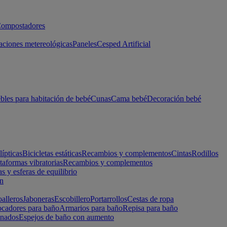
ompostadores
aciones metereológicas
Paneles
Cesped Artificial
les para habitación de bebé
Cunas
Cama bebé
Decoración bebé
lípticas
Bicicletas estáticas
Recambios y complementos
Cintas
Rodillos
taformas vibratorias
Recambios y complementos
s y esferas de equilibrio
ón
alleros
Jaboneras
Escobillero
Portarrollos
Cestas de ropa
cadores para baño
Armarios para baño
Repisa para baño
inados
Espejos de baño con aumento