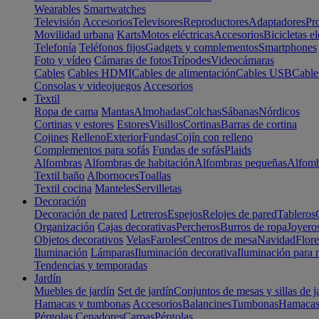
Wearables
Smartwatches
Televisión
Accesorios
Televisores
Reproductores
Adaptadores
Pr
Movilidad urbana
Karts
Motos eléctricas
Accesorios
Bicicletas el
Telefonía
Teléfonos fijos
Gadgets y complementos
Smartphones
Foto y vídeo
Cámaras de fotos
Trípodes
Videocámaras
Cables
Cables HDMI
Cables de alimentación
Cables USB
Cable
Consolas y videojuegos
Accesorios
Textil
Ropa de cama
Mantas
Almohadas
Colchas
Sábanas
Nórdicos
Cortinas y estores
Estores
Visillos
Cortinas
Barras de cortina
Cojines
Relleno
Exterior
Fundas
Cojín con relleno
Complementos para sofás
Fundas de sofás
Plaids
Alfombras
Alfombras de habitación
Alfombras pequeñas
Alfomb
Textil baño
Albornoces
Toallas
Textil cocina
Manteles
Servilletas
Decoración
Decoración de pared
Letreros
Espejos
Relojes de pared
Tableros
Organización
Cajas decorativas
Percheros
Burros de ropa
Joyero
Objetos decorativos
Velas
Faroles
Centros de mesa
Navidad
Flore
Iluminación
Lámparas
Iluminación decorativa
Iluminación para 
Tendencias y temporadas
Jardín
Muebles de jardín
Set de jardín
Conjuntos de mesas y sillas de j
Hamacas y tumbonas
Accesorios
Balancines
Tumbonas
Hamaca
Pérgolas
Cenadores
Carpas
Pérgolas