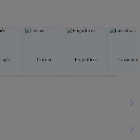
napés
Cocina
Frigoríficos
Lavadoras