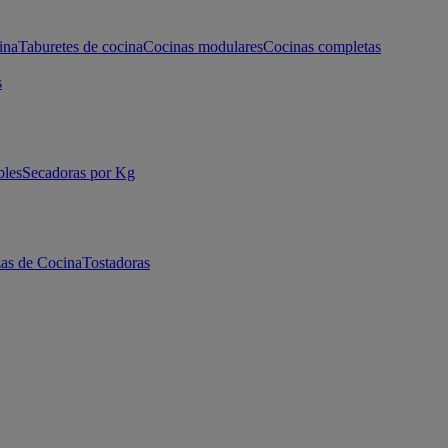
ina
Taburetes de cocina
Cocinas modulares
Cocinas completas
s
bles
Secadoras por Kg
as de Cocina
Tostadoras