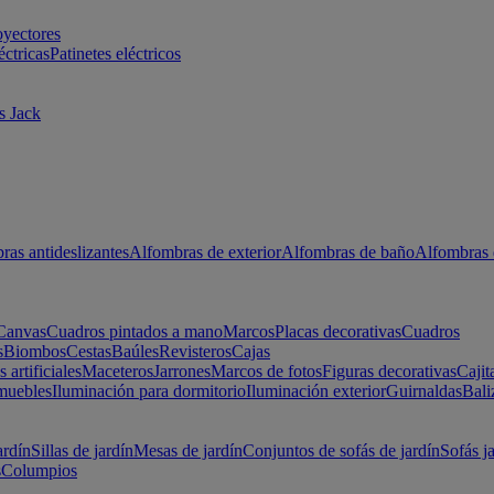
oyectores
éctricas
Patinetes eléctricos
s Jack
ras antideslizantes
Alfombras de exterior
Alfombras de baño
Alfombras 
Canvas
Cuadros pintados a mano
Marcos
Placas decorativas
Cuadros
s
Biombos
Cestas
Baúles
Revisteros
Cajas
s artificiales
Maceteros
Jarrones
Marcos de fotos
Figuras decorativas
Cajit
muebles
Iluminación para dormitorio
Iluminación exterior
Guirnaldas
Bali
ardín
Sillas de jardín
Mesas de jardín
Conjuntos de sofás de jardín
Sofás j
s
Columpios