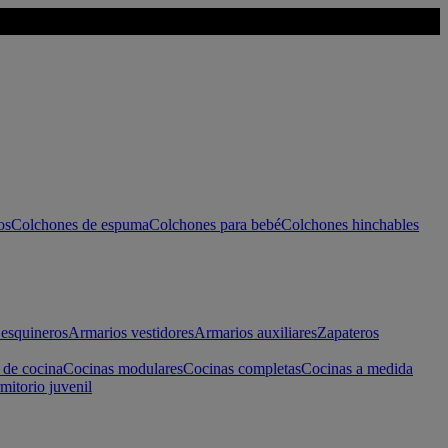
os
Colchones de espuma
Colchones para bebé
Colchones hinchables
esquineros
Armarios vestidores
Armarios auxiliares
Zapateros
 de cocina
Cocinas modulares
Cocinas completas
Cocinas a medida
mitorio juvenil