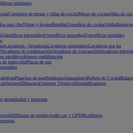
s
Mesas multiusos
cina
Conjuntos de mesas y sillas de cocina
Mesas de cocina
Sillas de coc
los para chef
Vinos y licores
Botellas
Utensilios de cocina
Vajilla
Bandeja
s
Frigoríficos integrables
Frigoríficos pequeños
Frigoríficos portátiles
es
ior
Lavadoras - Secadoras
Lavadoras integrables
Lavadoras por kg
r
Secadoras de condensación
Secadoras de evacuación
Secadoras integra
s pirolíticos
Hornos multifunción
s de inducción
Placas de gas
ntegrables
afeteras
Planchas de asar
Batidoras
Amasadores
Robots de Cocina
Balanz
alefactores
Difusores
Emisores Térmicos
Humidificadores
o dental
Salud y bienestar
voces
Hifi
Barras de sonido
Audio car y GPS
Micrófonos
presoras