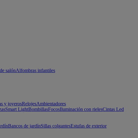
de salón
Alfombras infantiles
as y joyeros
Relojes
Ambientadores
zas
Smart Light
Bombillas
Focos
Iluminación con rieles
Cintas Led
ardín
Bancos de jardín
Sillas colgantes
Estufas de exterior