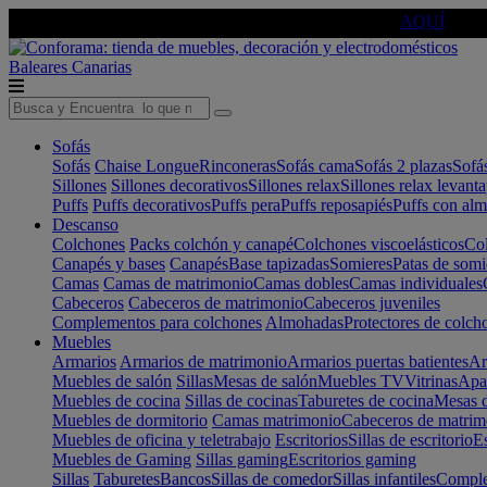
🔵Cambia tu electro con
-10% EXTRA
de descuento ☑️
AQUÍ
Baleares
Canarias
Sofás
Sofás
Chaise Longue
Rinconeras
Sofás cama
Sofás 2 plazas
Sofá
Sillones
Sillones decorativos
Sillones relax
Sillones relax levant
Puffs
Puffs decorativos
Puffs pera
Puffs reposapiés
Puffs con al
Descanso
Colchones
Packs colchón y canapé
Colchones viscoelásticos
Col
Canapés y bases
Canapés
Base tapizadas
Somieres
Patas de somi
Camas
Camas de matrimonio
Camas dobles
Camas individuales
Cabeceros
Cabeceros de matrimonio
Cabeceros juveniles
Complementos para colchones
Almohadas
Protectores de colch
Muebles
Armarios
Armarios de matrimonio
Armarios puertas batientes
Ar
Muebles de salón
Sillas
Mesas de salón
Muebles TV
Vitrinas
Apa
Muebles de cocina
Sillas de cocinas
Taburetes de cocina
Mesas d
Muebles de dormitorio
Camas matrimonio
Cabeceros de matrim
Muebles de oficina y teletrabajo
Escritorios
Sillas de escritorio
Es
Muebles de Gaming
Sillas gaming
Escritorios gaming
Sillas
Taburetes
Bancos
Sillas de comedor
Sillas infantiles
Complem