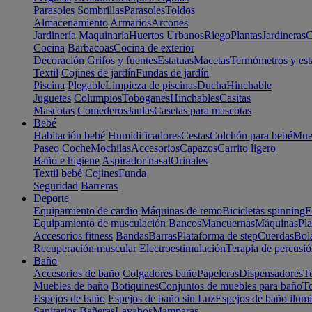
Parasoles
Sombrillas
Parasoles
Toldos
Almacenamiento
Armarios
Arcones
Jardinería
Maquinaria
Huertos Urbanos
Riego
Plantas
Jardineras
C
Cocina
Barbacoas
Cocina de exterior
Decoración
Grifos y fuentes
Estatuas
Macetas
Termómetros y est
Textil
Cojines de jardín
Fundas de jardín
Piscina
Plegable
Limpieza de piscinas
Ducha
Hinchable
Juguetes
Columpios
Toboganes
Hinchables
Casitas
Mascotas
Comederos
Jaulas
Casetas para mascotas
Bebé
Habitación bebé
Humidificadores
Cestas
Colchón para bebé
Mueb
Paseo
Coche
Mochilas
Accesorios
Capazos
Carrito ligero
Baño e higiene
Aspirador nasal
Orinales
Textil bebé
Cojines
Funda
Seguridad
Barreras
Deporte
Equipamiento de cardio
Máquinas de remo
Bicicletas spinning
E
Equipamiento de musculación
Bancos
Mancuernas
Máquinas
Pla
Accesorios fitness
Bandas
Barras
Plataforma de step
Cuerdas
Bola
Recuperación muscular
Electroestimulación
Terapia de percusi
Baño
Accesorios de baño
Colgadores baño
Papeleras
Dispensadores
To
Muebles de baño
Botiquines
Conjuntos de muebles para baño
To
Espejos de baño
Espejos de baño sin Luz
Espejos de baño ilum
Sanitarios
Bañeras
Lavabos
Mamparas