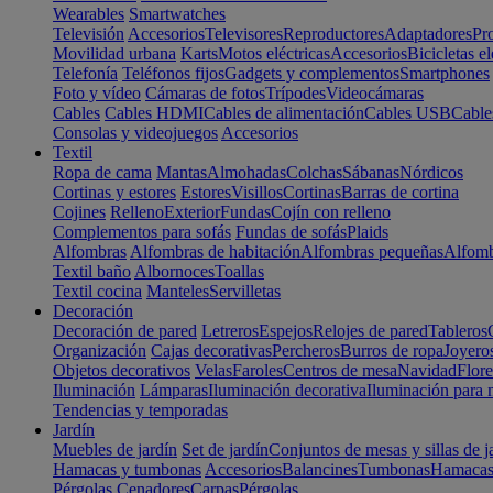
Wearables
Smartwatches
Televisión
Accesorios
Televisores
Reproductores
Adaptadores
Pr
Movilidad urbana
Karts
Motos eléctricas
Accesorios
Bicicletas el
Telefonía
Teléfonos fijos
Gadgets y complementos
Smartphones
Foto y vídeo
Cámaras de fotos
Trípodes
Videocámaras
Cables
Cables HDMI
Cables de alimentación
Cables USB
Cable
Consolas y videojuegos
Accesorios
Textil
Ropa de cama
Mantas
Almohadas
Colchas
Sábanas
Nórdicos
Cortinas y estores
Estores
Visillos
Cortinas
Barras de cortina
Cojines
Relleno
Exterior
Fundas
Cojín con relleno
Complementos para sofás
Fundas de sofás
Plaids
Alfombras
Alfombras de habitación
Alfombras pequeñas
Alfomb
Textil baño
Albornoces
Toallas
Textil cocina
Manteles
Servilletas
Decoración
Decoración de pared
Letreros
Espejos
Relojes de pared
Tableros
Organización
Cajas decorativas
Percheros
Burros de ropa
Joyero
Objetos decorativos
Velas
Faroles
Centros de mesa
Navidad
Flore
Iluminación
Lámparas
Iluminación decorativa
Iluminación para 
Tendencias y temporadas
Jardín
Muebles de jardín
Set de jardín
Conjuntos de mesas y sillas de j
Hamacas y tumbonas
Accesorios
Balancines
Tumbonas
Hamaca
Pérgolas
Cenadores
Carpas
Pérgolas