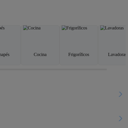
napés
Cocina
Frigoríficos
Lavadoras