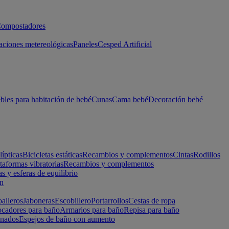
ompostadores
aciones metereológicas
Paneles
Cesped Artificial
les para habitación de bebé
Cunas
Cama bebé
Decoración bebé
lípticas
Bicicletas estáticas
Recambios y complementos
Cintas
Rodillos
taformas vibratorias
Recambios y complementos
s y esferas de equilibrio
ón
alleros
Jaboneras
Escobillero
Portarrollos
Cestas de ropa
cadores para baño
Armarios para baño
Repisa para baño
inados
Espejos de baño con aumento