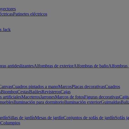
oyectores
éctricas
Patinetes eléctricos
s Jack
ras antideslizantes
Alfombras de exterior
Alfombras de baño
Alfombras 
Canvas
Cuadros pintados a mano
Marcos
Placas decorativas
Cuadros
s
Biombos
Cestas
Baúles
Revisteros
Cajas
s artificiales
Maceteros
Jarrones
Marcos de fotos
Figuras decorativas
Cajit
muebles
Iluminación para dormitorio
Iluminación exterior
Guirnaldas
Bali
ardín
Sillas de jardín
Mesas de jardín
Conjuntos de sofás de jardín
Sofás j
s
Columpios