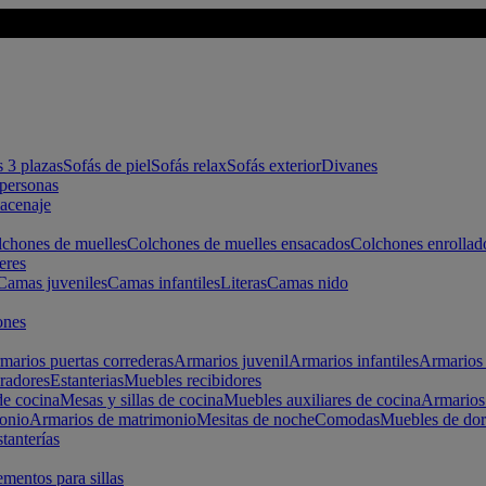
s 3 plazas
Sofás de piel
Sofás relax
Sofás exterior
Divanes
apersonas
macenaje
chones de muelles
Colchones de muelles ensacados
Colchones enrollad
eres
Camas juveniles
Camas infantiles
Literas
Camas nido
ones
marios puertas correderas
Armarios juvenil
Armarios infantiles
Armarios 
radores
Estanterias
Muebles recibidores
e cocina
Mesas y sillas de cocina
Muebles auxiliares de cocina
Armarios
onio
Armarios de matrimonio
Mesitas de noche
Comodas
Muebles de dor
tanterías
entos para sillas