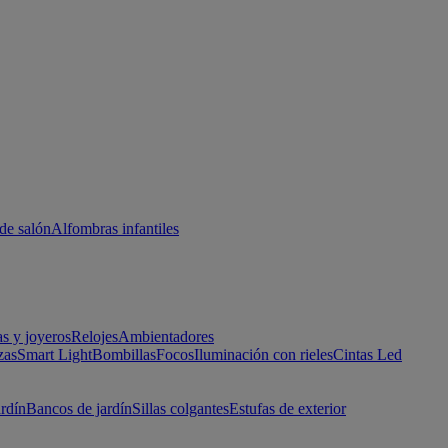
de salón
Alfombras infantiles
as y joyeros
Relojes
Ambientadores
zas
Smart Light
Bombillas
Focos
Iluminación con rieles
Cintas Led
ardín
Bancos de jardín
Sillas colgantes
Estufas de exterior