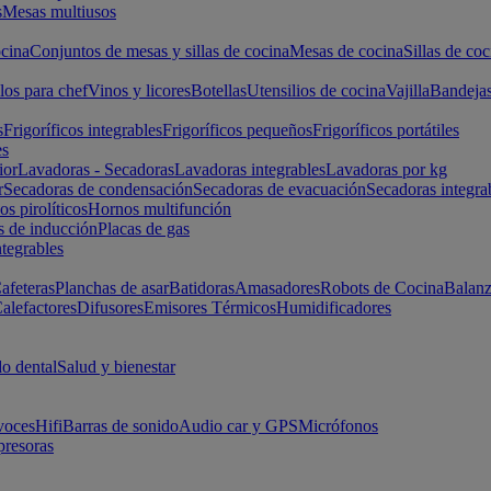
s
Mesas multiusos
cina
Conjuntos de mesas y sillas de cocina
Mesas de cocina
Sillas de coc
los para chef
Vinos y licores
Botellas
Utensilios de cocina
Vajilla
Bandeja
s
Frigoríficos integrables
Frigoríficos pequeños
Frigoríficos portátiles
es
ior
Lavadoras - Secadoras
Lavadoras integrables
Lavadoras por kg
r
Secadoras de condensación
Secadoras de evacuación
Secadoras integra
s pirolíticos
Hornos multifunción
s de inducción
Placas de gas
ntegrables
afeteras
Planchas de asar
Batidoras
Amasadores
Robots de Cocina
Balanz
alefactores
Difusores
Emisores Térmicos
Humidificadores
o dental
Salud y bienestar
voces
Hifi
Barras de sonido
Audio car y GPS
Micrófonos
presoras