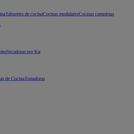
ina
Taburetes de cocina
Cocinas modulares
Cocinas completas
s
bles
Secadoras por Kg
as de Cocina
Tostadoras