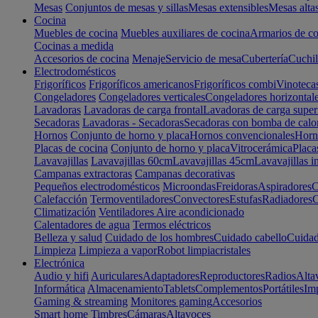
Mesas
Conjuntos de mesas y sillas
Mesas extensibles
Mesas alta
Cocina
Muebles de cocina
Muebles auxiliares de cocina
Armarios de co
Cocinas a medida
Accesorios de cocina
Menaje
Servicio de mesa
Cubertería
Cuchil
Electrodomésticos
Frigoríficos
Frigoríficos americanos
Frigoríficos combi
Vinoteca
Congeladores
Congeladores verticales
Congeladores horizontal
Lavadoras
Lavadoras de carga frontal
Lavadoras de carga super
Secadoras
Lavadoras - Secadoras
Secadoras con bomba de calo
Hornos
Conjunto de horno y placa
Hornos convencionales
Horno
Placas de cocina
Conjunto de horno y placa
Vitrocerámica
Placa
Lavavajillas
Lavavajillas 60cm
Lavavajillas 45cm
Lavavajillas i
Campanas extractoras
Campanas decorativas
Pequeños electrodomésticos
Microondas
Freidoras
Aspiradores
C
Calefacción
Termoventiladores
Convectores
Estufas
Radiadores
C
Climatización
Ventiladores
Aire acondicionado
Calentadores de agua
Termos eléctricos
Belleza y salud
Cuidado de los hombres
Cuidado cabello
Cuidad
Limpieza
Limpieza a vapor
Robot limpiacristales
Electrónica
Audio y hifi
Auriculares
Adaptadores
Reproductores
Radios
Alta
Informática
Almacenamiento
Tablets
Complementos
Portátiles
Im
Gaming & streaming
Monitores gaming
Accesorios
Smart home
Timbres
Cámaras
Altavoces