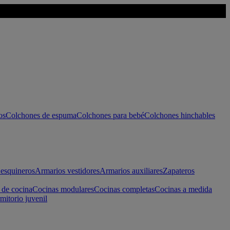
os
Colchones de espuma
Colchones para bebé
Colchones hinchables
esquineros
Armarios vestidores
Armarios auxiliares
Zapateros
 de cocina
Cocinas modulares
Cocinas completas
Cocinas a medida
mitorio juvenil