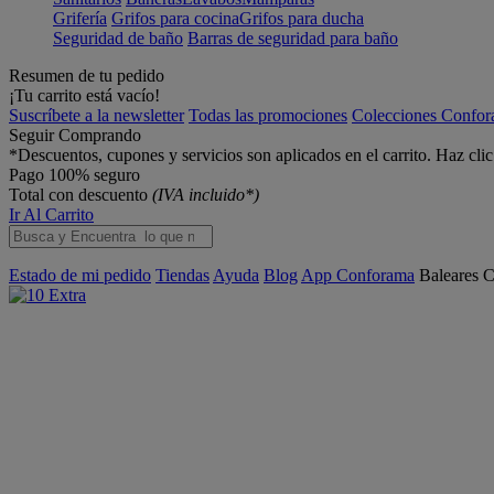
Grifería
Grifos para cocina
Grifos para ducha
Seguridad de baño
Barras de seguridad para baño
Resumen de tu pedido
¡Tu carrito está vacío!
Suscríbete a la newsletter
Todas las promociones
Colecciones Confo
Seguir Comprando
*Descuentos, cupones y servicios son aplicados en el carrito. Haz cli
Pago 100% seguro
Total con descuento
(IVA incluido*)
Ir Al Carrito
Estado de mi pedido
Tiendas
Ayuda
Blog
App Conforama
Baleares
C