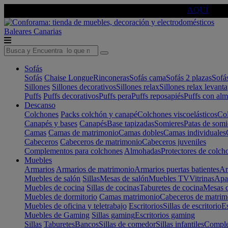
🔵Cambia tu electro con
-10% EXTRA
de descuento ☑️
AQUÍ
Baleares
Canarias
Sofás
Sofás
Chaise Longue
Rinconeras
Sofás cama
Sofás 2 plazas
Sofá
Sillones
Sillones decorativos
Sillones relax
Sillones relax levant
Puffs
Puffs decorativos
Puffs pera
Puffs reposapiés
Puffs con al
Descanso
Colchones
Packs colchón y canapé
Colchones viscoelásticos
Col
Canapés y bases
Canapés
Base tapizadas
Somieres
Patas de somi
Camas
Camas de matrimonio
Camas dobles
Camas individuales
Cabeceros
Cabeceros de matrimonio
Cabeceros juveniles
Complementos para colchones
Almohadas
Protectores de colch
Muebles
Armarios
Armarios de matrimonio
Armarios puertas batientes
Ar
Muebles de salón
Sillas
Mesas de salón
Muebles TV
Vitrinas
Apa
Muebles de cocina
Sillas de cocinas
Taburetes de cocina
Mesas d
Muebles de dormitorio
Camas matrimonio
Cabeceros de matrim
Muebles de oficina y teletrabajo
Escritorios
Sillas de escritorio
Es
Muebles de Gaming
Sillas gaming
Escritorios gaming
Sillas
Taburetes
Bancos
Sillas de comedor
Sillas infantiles
Complem