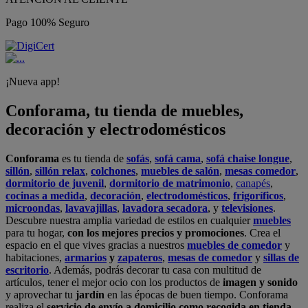
Pago 100% Seguro
¡Nueva app!
Conforama, tu tienda de muebles,
decoración y electrodomésticos
Conforama
es tu tienda de
sofás
,
sofá cama
,
sofá chaise longue
,
sillón
,
sillón relax
,
colchones
,
muebles de salón
,
mesas comedor
,
dormitorio de juvenil
,
dormitorio de matrimonio
,
canapés
,
cocinas a medida
,
decoración
,
electrodomésticos
,
frigoríficos
,
microondas
,
lavavajillas
,
lavadora secadora
, y
televisiones
.
Descubre nuestra amplia variedad de estilos en cualquier
muebles
para tu hogar,
con los mejores precios y promociones
. Crea el
espacio en el que vives gracias a nuestros
muebles de comedor
y
habitaciones,
armarios
y
zapateros
,
mesas de comedor
y
sillas de
escritorio
. Además, podrás decorar tu casa con multitud de
artículos, tener el mejor ocio con los productos de
imagen y sonido
y aprovechar tu
jardín
en las épocas de buen tiempo. Conforama
realiza el
servicio de envío a domicilio como recogida en tienda.