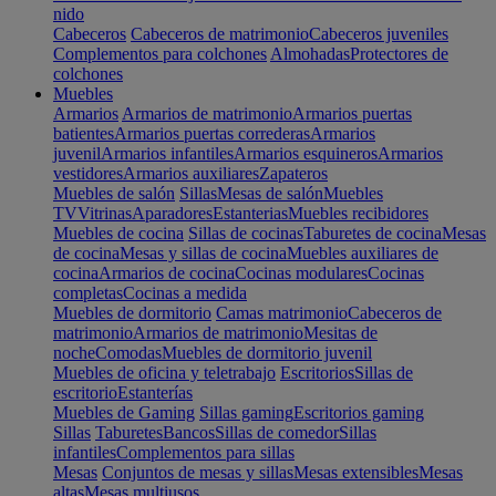
nido
Cabeceros
Cabeceros de matrimonio
Cabeceros juveniles
Complementos para colchones
Almohadas
Protectores de
colchones
Muebles
Armarios
Armarios de matrimonio
Armarios puertas
batientes
Armarios puertas correderas
Armarios
juvenil
Armarios infantiles
Armarios esquineros
Armarios
vestidores
Armarios auxiliares
Zapateros
Muebles de salón
Sillas
Mesas de salón
Muebles
TV
Vitrinas
Aparadores
Estanterias
Muebles recibidores
Muebles de cocina
Sillas de cocinas
Taburetes de cocina
Mesas
de cocina
Mesas y sillas de cocina
Muebles auxiliares de
cocina
Armarios de cocina
Cocinas modulares
Cocinas
completas
Cocinas a medida
Muebles de dormitorio
Camas matrimonio
Cabeceros de
matrimonio
Armarios de matrimonio
Mesitas de
noche
Comodas
Muebles de dormitorio juvenil
Muebles de oficina y teletrabajo
Escritorios
Sillas de
escritorio
Estanterías
Muebles de Gaming
Sillas gaming
Escritorios gaming
Sillas
Taburetes
Bancos
Sillas de comedor
Sillas
infantiles
Complementos para sillas
Mesas
Conjuntos de mesas y sillas
Mesas extensibles
Mesas
altas
Mesas multiusos