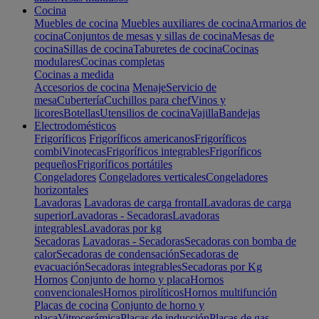
Cocina
Muebles de cocina
Muebles auxiliares de cocina
Armarios de
cocina
Conjuntos de mesas y sillas de cocina
Mesas de
cocina
Sillas de cocina
Taburetes de cocina
Cocinas
modulares
Cocinas completas
Cocinas a medida
Accesorios de cocina
Menaje
Servicio de
mesa
Cubertería
Cuchillos para chef
Vinos y
licores
Botellas
Utensilios de cocina
Vajilla
Bandejas
Electrodomésticos
Frigoríficos
Frigoríficos americanos
Frigoríficos
combi
Vinotecas
Frigoríficos integrables
Frigoríficos
pequeños
Frigoríficos portátiles
Congeladores
Congeladores verticales
Congeladores
horizontales
Lavadoras
Lavadoras de carga frontal
Lavadoras de carga
superior
Lavadoras - Secadoras
Lavadoras
integrables
Lavadoras por kg
Secadoras
Lavadoras - Secadoras
Secadoras con bomba de
calor
Secadoras de condensación
Secadoras de
evacuación
Secadoras integrables
Secadoras por Kg
Hornos
Conjunto de horno y placa
Hornos
convencionales
Hornos pirolíticos
Hornos multifunción
Placas de cocina
Conjunto de horno y
placa
Vitrocerámica
Placas de inducción
Placas de gas