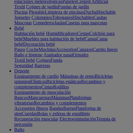
estaciones metereológicas
Paneles
Cesped Artificial
Textil
Cojines de jardín
Fundas de jardín
Piscina
Plegable
Limpieza de piscinas
Ducha
Hinchable
Juguetes
Columpios
Toboganes
Hinchables
Casitas
Mascotas
Comederos
Jaulas
Casetas para mascotas
Bebé
Habitación bebé
Humidificadores
Cestas
Colchón para
bebé
Muebles para habitación de bebé
Cunas
Cama
bebé
Decoración bebé
Paseo
Coche
Mochilas
Accesorios
Capazos
Carrito ligero
Baño e higiene
Aspirador nasal
Orinales
Textil bebé
Cojines
Funda
Seguridad
Barreras
Deporte
Equipamiento de cardio
Máquinas de remo
Bicicletas
spinning
Elípticas
Bicicletas estáticas
Recambios y
complementos
Cintas
Rodillos
Equipamiento de musculación
Bancos
Mancuernas
Máquinas
Plataformas
vibratorias
Recambios y complementos
Accesorios fitness
Bandas
Barras
Plataforma de
step
Cuerdas
Bolas y esferas de equilibrio
Recuperación muscular
Electroestimulación
Terapia de
percusión
Baño