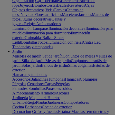
Organización
Cajas decorativas
Percheros
Burros de
ropa
Joyeros
Biombos
Cestas
Baúles
Revisteros
Cajas
Objetos decorativos
Velas
Faroles
Centros de
mesa
Navidad
Flores artificiales
Maceteros
Jarrones
Marcos de
fotos
Figuras decorativas
Cajitas y
joyeros
Relojes
Ambientadores
Iluminación
Lámparas
Iluminación decorativa
Iluminación para
muebles
Iluminación para dormitorio
Iluminación
exterior
Guirnaldas
Balizas
Smart
Light
Bombillas
Focos
Iluminación con rieles
Cintas Led
Tendencias y temporadas
Jardín
Muebles de jardín
Set de jardín
Conjuntos de mesas y sillas de
jardín
Sillas de jardín
Mesas de jardín
Conjuntos de sofás de
jardín
Sofás jardín
Bancos de jardín
Sillas colgantes
Estufas de
exterior
Hamacas y tumbonas
Accesorios
Balancines
Tumbonas
Hamacas
Columpios
Pérgolas
Cenadores
Carpas
Pérgolas
Parasoles
Sombrillas
Parasoles
Toldos
Almacenamiento
Armarios
Arcones
Jardinería
Maquinaria
Huertos
Urbanos
Riego
Plantas
Jardineras
Compostadores
Cocina
Barbacoas
Cocina de exterior
Decoración
Grifos y fuentes
Estatuas
Macetas
Termómetros y