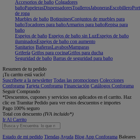
Accesorios de baño
Colgadores
baño
Papeleras
Dispensadores
Toalleros
Jaboneras
Escobillero
Port
de ropa
Muebles de baño
Botiquines
Conjuntos de muebles para
baño
Tocadores para baño
Armarios para baño
Repisa para
baño
Espejos de baño
Espejos de baño sin Luz
Espejos de baño
iluminados
Espejos de baño con aumento
Sanitarios
Bañeras
Lavabos
Mamparas
Grifería
Grifos para cocina
Grifos para ducha
Seguridad de baño
Barras de seguridad para baño
Resumen de tu pedido
¡Tu carrito está vacío!
Suscríbete a la newsletter
Todas las promociones
Colecciones
Conforama
Tarjeta Conforama
Financiación
Catálogos Conforama
Seguir Comprando
*Descuentos, cupones y servicios son aplicados en el carrito. Haz
clic en Tramitar Pedido para ver estos descuentos e importes
Pago 100% seguro
Total con descuento
(IVA incluido*)
Ir Al Carrito
Estado de mi pedido
Tiendas
Ayuda
Blog
App Conforama
Baleares