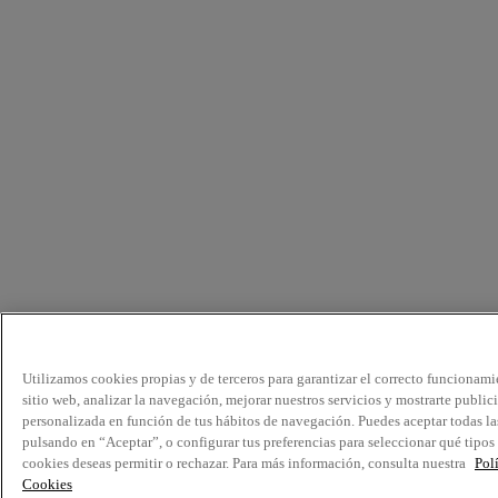
Utilizamos cookies propias y de terceros para garantizar el correcto funcionami
sitio web, analizar la navegación, mejorar nuestros servicios y mostrarte public
personalizada en función de tus hábitos de navegación. Puedes aceptar todas la
pulsando en “Aceptar”, o configurar tus preferencias para seleccionar qué tipos
cookies deseas permitir o rechazar. Para más información, consulta nuestra
Pol
Cookies