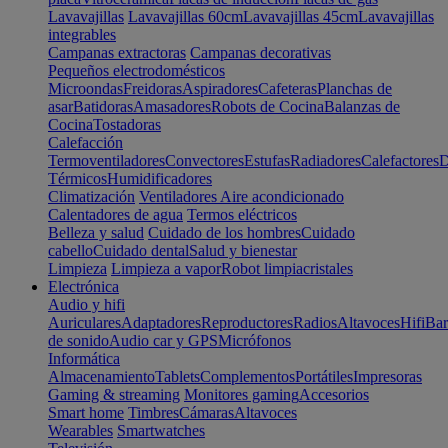
Lavavajillas
Lavavajillas 60cm
Lavavajillas 45cm
Lavavajillas
integrables
Campanas extractoras
Campanas decorativas
Pequeños electrodomésticos
Microondas
Freidoras
Aspiradores
Cafeteras
Planchas de
asar
Batidoras
Amasadores
Robots de Cocina
Balanzas de
Cocina
Tostadoras
Calefacción
Termoventiladores
Convectores
Estufas
Radiadores
Calefactores
D
Térmicos
Humidificadores
Climatización
Ventiladores
Aire acondicionado
Calentadores de agua
Termos eléctricos
Belleza y salud
Cuidado de los hombres
Cuidado
cabello
Cuidado dental
Salud y bienestar
Limpieza
Limpieza a vapor
Robot limpiacristales
Electrónica
Audio y hifi
Auriculares
Adaptadores
Reproductores
Radios
Altavoces
Hifi
Bar
de sonido
Audio car y GPS
Micrófonos
Informática
Almacenamiento
Tablets
Complementos
Portátiles
Impresoras
Gaming & streaming
Monitores gaming
Accesorios
Smart home
Timbres
Cámaras
Altavoces
Wearables
Smartwatches