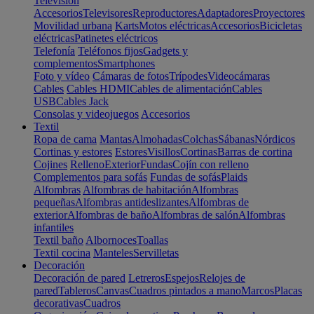
Televisión
Accesorios
Televisores
Reproductores
Adaptadores
Proyectores
Movilidad urbana
Karts
Motos eléctricas
Accesorios
Bicicletas
eléctricas
Patinetes eléctricos
Telefonía
Teléfonos fijos
Gadgets y
complementos
Smartphones
Foto y vídeo
Cámaras de fotos
Trípodes
Videocámaras
Cables
Cables HDMI
Cables de alimentación
Cables
USB
Cables Jack
Consolas y videojuegos
Accesorios
Textil
Ropa de cama
Mantas
Almohadas
Colchas
Sábanas
Nórdicos
Cortinas y estores
Estores
Visillos
Cortinas
Barras de cortina
Cojines
Relleno
Exterior
Fundas
Cojín con relleno
Complementos para sofás
Fundas de sofás
Plaids
Alfombras
Alfombras de habitación
Alfombras
pequeñas
Alfombras antideslizantes
Alfombras de
exterior
Alfombras de baño
Alfombras de salón
Alfombras
infantiles
Textil baño
Albornoces
Toallas
Textil cocina
Manteles
Servilletas
Decoración
Decoración de pared
Letreros
Espejos
Relojes de
pared
Tableros
Canvas
Cuadros pintados a mano
Marcos
Placas
decorativas
Cuadros