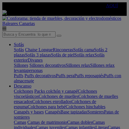
🔵Cambia tu electro con
-10% EXTRA
de descuento ☑️
AQUÍ
Baleares
Canarias
Sofás
Sofás
Chaise Longue
Rinconeras
Sofás cama
Sofás 2
plazas
Sofás 3 plazas
Sofás de piel
Sofás relax
Sofás
exterior
Divanes
Sillones
Sillones decorativos
Sillones relax
Sillones relax
levantapersonas
Puffs
Puffs decorativos
Puffs pera
Puffs reposapiés
Puffs con
almacenaje
Descanso
Colchones
Packs colchón y canapé
Colchones
viscoelásticos
Colchones de muelles
Colchones de muelles
ensacados
Colchones enrollados
Colchones de
espuma
Colchones para bebé
Colchones hinchables
Canapés y bases
Canapés
Base tapizadas
Somieres
Patas de
somieres
Camas
Camas de matrimonio
Camas dobles
Camas
individuales
Camas juveniles
Camas infantiles
Literas
Camas