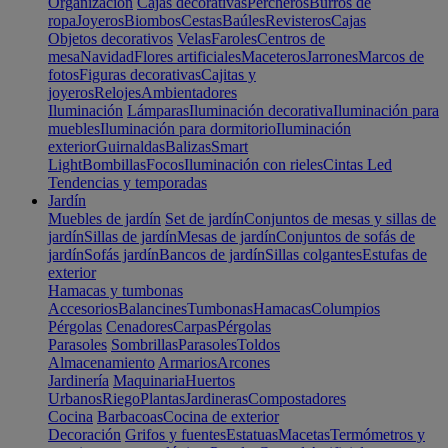
Organización
Cajas decorativas
Percheros
Burros de
ropa
Joyeros
Biombos
Cestas
Baúles
Revisteros
Cajas
Objetos decorativos
Velas
Faroles
Centros de
mesa
Navidad
Flores artificiales
Maceteros
Jarrones
Marcos de
fotos
Figuras decorativas
Cajitas y
joyeros
Relojes
Ambientadores
Iluminación
Lámparas
Iluminación decorativa
Iluminación para
muebles
Iluminación para dormitorio
Iluminación
exterior
Guirnaldas
Balizas
Smart
Light
Bombillas
Focos
Iluminación con rieles
Cintas Led
Tendencias y temporadas
Jardín
Muebles de jardín
Set de jardín
Conjuntos de mesas y sillas de
jardín
Sillas de jardín
Mesas de jardín
Conjuntos de sofás de
jardín
Sofás jardín
Bancos de jardín
Sillas colgantes
Estufas de
exterior
Hamacas y tumbonas
Accesorios
Balancines
Tumbonas
Hamacas
Columpios
Pérgolas
Cenadores
Carpas
Pérgolas
Parasoles
Sombrillas
Parasoles
Toldos
Almacenamiento
Armarios
Arcones
Jardinería
Maquinaria
Huertos
Urbanos
Riego
Plantas
Jardineras
Compostadores
Cocina
Barbacoas
Cocina de exterior
Decoración
Grifos y fuentes
Estatuas
Macetas
Termómetros y