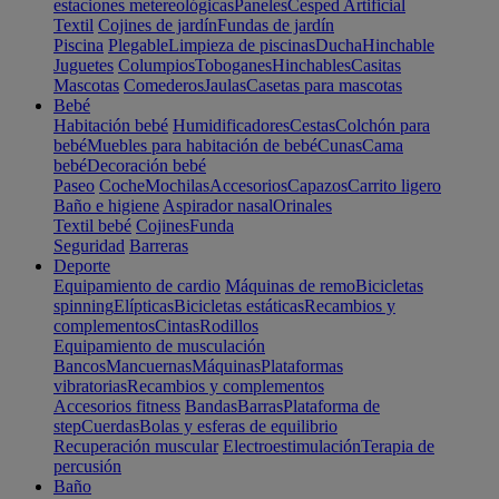
estaciones metereológicas
Paneles
Cesped Artificial
Textil
Cojines de jardín
Fundas de jardín
Piscina
Plegable
Limpieza de piscinas
Ducha
Hinchable
Juguetes
Columpios
Toboganes
Hinchables
Casitas
Mascotas
Comederos
Jaulas
Casetas para mascotas
Bebé
Habitación bebé
Humidificadores
Cestas
Colchón para
bebé
Muebles para habitación de bebé
Cunas
Cama
bebé
Decoración bebé
Paseo
Coche
Mochilas
Accesorios
Capazos
Carrito ligero
Baño e higiene
Aspirador nasal
Orinales
Textil bebé
Cojines
Funda
Seguridad
Barreras
Deporte
Equipamiento de cardio
Máquinas de remo
Bicicletas
spinning
Elípticas
Bicicletas estáticas
Recambios y
complementos
Cintas
Rodillos
Equipamiento de musculación
Bancos
Mancuernas
Máquinas
Plataformas
vibratorias
Recambios y complementos
Accesorios fitness
Bandas
Barras
Plataforma de
step
Cuerdas
Bolas y esferas de equilibrio
Recuperación muscular
Electroestimulación
Terapia de
percusión
Baño