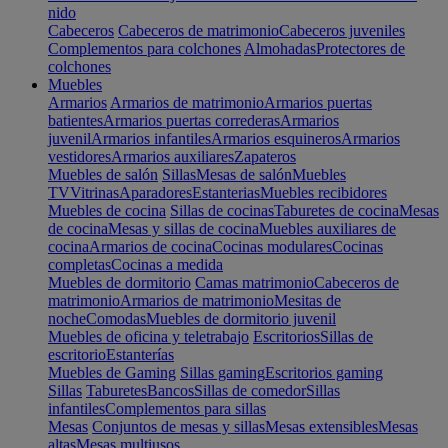
nido
Cabeceros
Cabeceros de matrimonio
Cabeceros juveniles
Complementos para colchones
Almohadas
Protectores de
colchones
Muebles
Armarios
Armarios de matrimonio
Armarios puertas
batientes
Armarios puertas correderas
Armarios
juvenil
Armarios infantiles
Armarios esquineros
Armarios
vestidores
Armarios auxiliares
Zapateros
Muebles de salón
Sillas
Mesas de salón
Muebles
TV
Vitrinas
Aparadores
Estanterias
Muebles recibidores
Muebles de cocina
Sillas de cocinas
Taburetes de cocina
Mesas
de cocina
Mesas y sillas de cocina
Muebles auxiliares de
cocina
Armarios de cocina
Cocinas modulares
Cocinas
completas
Cocinas a medida
Muebles de dormitorio
Camas matrimonio
Cabeceros de
matrimonio
Armarios de matrimonio
Mesitas de
noche
Comodas
Muebles de dormitorio juvenil
Muebles de oficina y teletrabajo
Escritorios
Sillas de
escritorio
Estanterías
Muebles de Gaming
Sillas gaming
Escritorios gaming
Sillas
Taburetes
Bancos
Sillas de comedor
Sillas
infantiles
Complementos para sillas
Mesas
Conjuntos de mesas y sillas
Mesas extensibles
Mesas
altas
Mesas multiusos