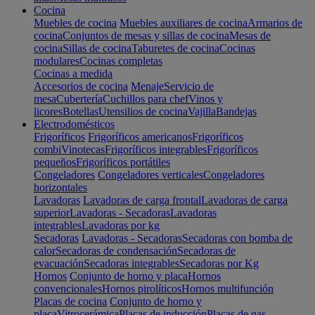
Cocina
Muebles de cocina
Muebles auxiliares de cocina
Armarios de
cocina
Conjuntos de mesas y sillas de cocina
Mesas de
cocina
Sillas de cocina
Taburetes de cocina
Cocinas
modulares
Cocinas completas
Cocinas a medida
Accesorios de cocina
Menaje
Servicio de
mesa
Cubertería
Cuchillos para chef
Vinos y
licores
Botellas
Utensilios de cocina
Vajilla
Bandejas
Electrodomésticos
Frigoríficos
Frigoríficos americanos
Frigoríficos
combi
Vinotecas
Frigoríficos integrables
Frigoríficos
pequeños
Frigoríficos portátiles
Congeladores
Congeladores verticales
Congeladores
horizontales
Lavadoras
Lavadoras de carga frontal
Lavadoras de carga
superior
Lavadoras - Secadoras
Lavadoras
integrables
Lavadoras por kg
Secadoras
Lavadoras - Secadoras
Secadoras con bomba de
calor
Secadoras de condensación
Secadoras de
evacuación
Secadoras integrables
Secadoras por Kg
Hornos
Conjunto de horno y placa
Hornos
convencionales
Hornos pirolíticos
Hornos multifunción
Placas de cocina
Conjunto de horno y
placa
Vitrocerámica
Placas de inducción
Placas de gas