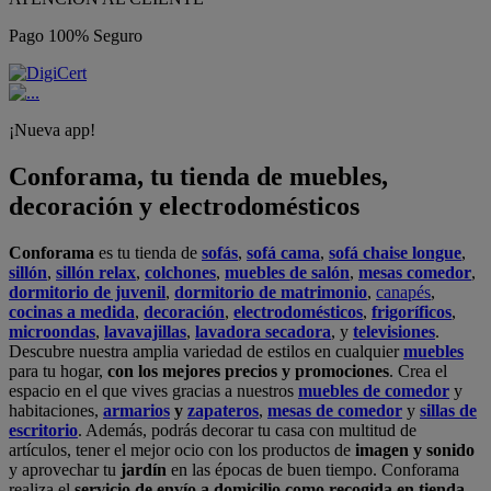
Pago 100% Seguro
¡Nueva app!
Conforama, tu tienda de muebles,
decoración y electrodomésticos
Conforama
es tu tienda de
sofás
,
sofá cama
,
sofá chaise longue
,
sillón
,
sillón relax
,
colchones
,
muebles de salón
,
mesas comedor
,
dormitorio de juvenil
,
dormitorio de matrimonio
,
canapés
,
cocinas a medida
,
decoración
,
electrodomésticos
,
frigoríficos
,
microondas
,
lavavajillas
,
lavadora secadora
, y
televisiones
.
Descubre nuestra amplia variedad de estilos en cualquier
muebles
para tu hogar,
con los mejores precios y promociones
. Crea el
espacio en el que vives gracias a nuestros
muebles de comedor
y
habitaciones,
armarios
y
zapateros
,
mesas de comedor
y
sillas de
escritorio
. Además, podrás decorar tu casa con multitud de
artículos, tener el mejor ocio con los productos de
imagen y sonido
y aprovechar tu
jardín
en las épocas de buen tiempo. Conforama
realiza el
servicio de envío a domicilio como recogida en tienda.