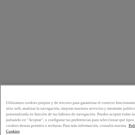
Utilizamos cookies propias y de terceros para garantizar el correcto funcionami
sitio web, analizar la navegación, mejorar nuestros servicios y mostrarte public
personalizada en función de tus hábitos de navegación. Puedes aceptar todas la
pulsando en “Aceptar”, o configurar tus preferencias para seleccionar qué tipos
cookies deseas permitir o rechazar. Para más información, consulta nuestra
Pol
Cookies