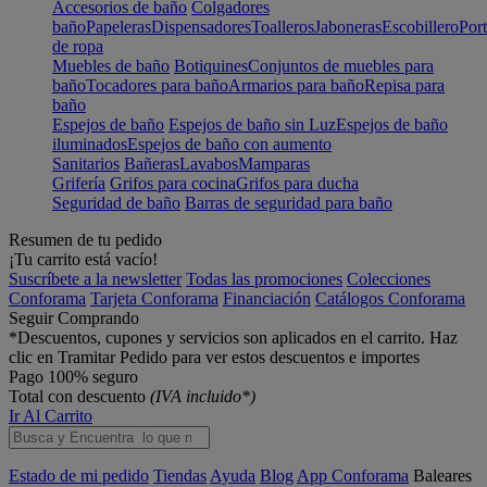
Accesorios de baño
Colgadores
baño
Papeleras
Dispensadores
Toalleros
Jaboneras
Escobillero
Port
de ropa
Muebles de baño
Botiquines
Conjuntos de muebles para
baño
Tocadores para baño
Armarios para baño
Repisa para
baño
Espejos de baño
Espejos de baño sin Luz
Espejos de baño
iluminados
Espejos de baño con aumento
Sanitarios
Bañeras
Lavabos
Mamparas
Grifería
Grifos para cocina
Grifos para ducha
Seguridad de baño
Barras de seguridad para baño
Resumen de tu pedido
¡Tu carrito está vacío!
Suscríbete a la newsletter
Todas las promociones
Colecciones
Conforama
Tarjeta Conforama
Financiación
Catálogos Conforama
Seguir Comprando
*Descuentos, cupones y servicios son aplicados en el carrito. Haz
clic en Tramitar Pedido para ver estos descuentos e importes
Pago 100% seguro
Total con descuento
(IVA incluido*)
Ir Al Carrito
Estado de mi pedido
Tiendas
Ayuda
Blog
App Conforama
Baleares