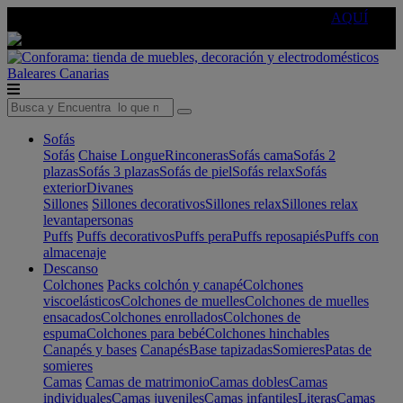
🔵Cambia tu electro con
-10% EXTRA
de descuento ☑️
AQUÍ
Baleares
Canarias
Sofás
Sofás
Chaise Longue
Rinconeras
Sofás cama
Sofás 2
plazas
Sofás 3 plazas
Sofás de piel
Sofás relax
Sofás
exterior
Divanes
Sillones
Sillones decorativos
Sillones relax
Sillones relax
levantapersonas
Puffs
Puffs decorativos
Puffs pera
Puffs reposapiés
Puffs con
almacenaje
Descanso
Colchones
Packs colchón y canapé
Colchones
viscoelásticos
Colchones de muelles
Colchones de muelles
ensacados
Colchones enrollados
Colchones de
espuma
Colchones para bebé
Colchones hinchables
Canapés y bases
Canapés
Base tapizadas
Somieres
Patas de
somieres
Camas
Camas de matrimonio
Camas dobles
Camas
individuales
Camas juveniles
Camas infantiles
Literas
Camas