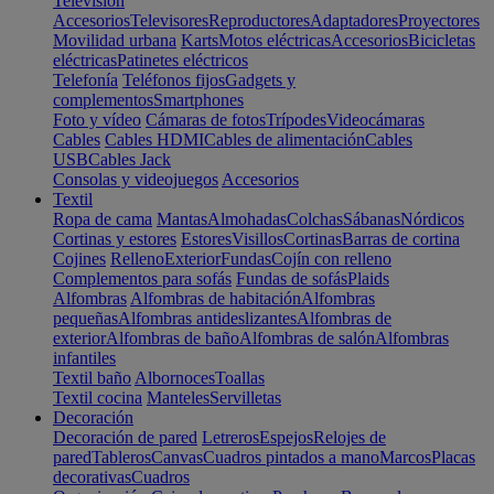
Televisión
Accesorios
Televisores
Reproductores
Adaptadores
Proyectores
Movilidad urbana
Karts
Motos eléctricas
Accesorios
Bicicletas
eléctricas
Patinetes eléctricos
Telefonía
Teléfonos fijos
Gadgets y
complementos
Smartphones
Foto y vídeo
Cámaras de fotos
Trípodes
Videocámaras
Cables
Cables HDMI
Cables de alimentación
Cables
USB
Cables Jack
Consolas y videojuegos
Accesorios
Textil
Ropa de cama
Mantas
Almohadas
Colchas
Sábanas
Nórdicos
Cortinas y estores
Estores
Visillos
Cortinas
Barras de cortina
Cojines
Relleno
Exterior
Fundas
Cojín con relleno
Complementos para sofás
Fundas de sofás
Plaids
Alfombras
Alfombras de habitación
Alfombras
pequeñas
Alfombras antideslizantes
Alfombras de
exterior
Alfombras de baño
Alfombras de salón
Alfombras
infantiles
Textil baño
Albornoces
Toallas
Textil cocina
Manteles
Servilletas
Decoración
Decoración de pared
Letreros
Espejos
Relojes de
pared
Tableros
Canvas
Cuadros pintados a mano
Marcos
Placas
decorativas
Cuadros