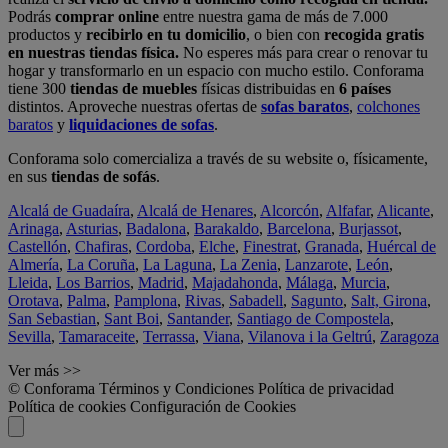
Podrás
comprar online
entre nuestra gama de más de 7.000
productos y
recibirlo en tu domicilio
, o bien con
recogida gratis
en nuestras tiendas física.
No esperes más para crear o renovar tu
hogar y transformarlo en un espacio con mucho estilo. Conforama
tiene 300
tiendas de muebles
físicas distribuidas en
6 países
distintos. Aproveche nuestras ofertas de
sofas baratos
,
colchones
baratos
y
liquidaciones de sofas
.
Conforama solo comercializa a través de su website o, físicamente,
en sus
tiendas de sofás
.
Alcalá de Guadaíra
,
Alcalá de Henares
,
Alcorcón
,
Alfafar
,
Alicante
,
Arinaga
,
Asturias
,
Badalona
,
Barakaldo
,
Barcelona
,
Burjassot
,
Castellón
,
Chafiras
,
Cordoba
,
Elche
,
Finestrat
,
Granada
,
Huércal de
Almería
,
La Coruña
,
La Laguna
,
La Zenia
,
Lanzarote
,
León
,
Lleida
,
Los Barrios
,
Madrid
,
Majadahonda
,
Málaga
,
Murcia
,
Orotava
,
Palma
,
Pamplona
,
Rivas
,
Sabadell
,
Sagunto
,
Salt, Girona
,
San Sebastian
,
Sant Boi
,
Santander
,
Santiago de Compostela
,
Sevilla
,
Tamaraceite
,
Terrassa
,
Viana
,
Vilanova i la Geltrú
,
Zaragoza
Ver más >>
© Conforama
Términos y Condiciones
Política de privacidad
Política de cookies
Configuración de Cookies