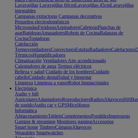
Lavavajillas
Lavavajillas 60cm
Lavavajillas 45cm
Lavavajillas
integrables
Campanas extractoras
Campanas decorativas
Pequeños electrodomésticos
Microondas
Freidoras
Aspiradores
Cafeteras
Planchas de
asar
Batidoras
Amasadores
Robots de Cocina
Balanzas de
Cocina
Tostadoras
Calefacción
Termoventiladores
Convectores
Estufas
Radiadores
Calefactores
D
Térmicos
Humidificadores
Climatización
Ventiladores
Aire acondicionado
Calentadores de agua
Termos eléctricos
Belleza y salud
Cuidado de los hombres
Cuidado
cabello
Cuidado dental
Salud y bienestar
Limpieza
Limpieza a vapor
Robot limpiacristales
Electrónica
Audio y hifi
Auriculares
Adaptadores
Reproductores
Radios
Altavoces
Hifi
Bar
de sonido
Audio car y GPS
Micrófonos
Informática
Almacenamiento
Tablets
Complementos
Portátiles
Impresoras
Gaming & streaming
Monitores gaming
Accesorios
Smart home
Timbres
Cámaras
Altavoces
Wearables
Smartwatches