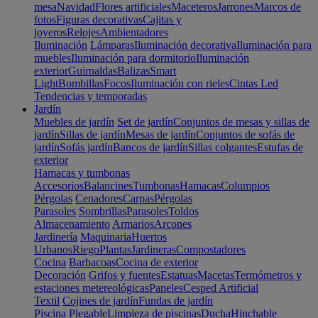
mesa
Navidad
Flores artificiales
Maceteros
Jarrones
Marcos de
fotos
Figuras decorativas
Cajitas y
joyeros
Relojes
Ambientadores
Iluminación
Lámparas
Iluminación decorativa
Iluminación para
muebles
Iluminación para dormitorio
Iluminación
exterior
Guirnaldas
Balizas
Smart
Light
Bombillas
Focos
Iluminación con rieles
Cintas Led
Tendencias y temporadas
Jardín
Muebles de jardín
Set de jardín
Conjuntos de mesas y sillas de
jardín
Sillas de jardín
Mesas de jardín
Conjuntos de sofás de
jardín
Sofás jardín
Bancos de jardín
Sillas colgantes
Estufas de
exterior
Hamacas y tumbonas
Accesorios
Balancines
Tumbonas
Hamacas
Columpios
Pérgolas
Cenadores
Carpas
Pérgolas
Parasoles
Sombrillas
Parasoles
Toldos
Almacenamiento
Armarios
Arcones
Jardinería
Maquinaria
Huertos
Urbanos
Riego
Plantas
Jardineras
Compostadores
Cocina
Barbacoas
Cocina de exterior
Decoración
Grifos y fuentes
Estatuas
Macetas
Termómetros y
estaciones metereológicas
Paneles
Cesped Artificial
Textil
Cojines de jardín
Fundas de jardín
Piscina
Plegable
Limpieza de piscinas
Ducha
Hinchable