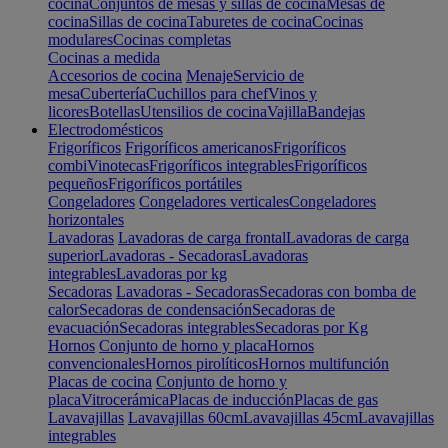
cocina
Conjuntos de mesas y sillas de cocina
Mesas de
cocina
Sillas de cocina
Taburetes de cocina
Cocinas
modulares
Cocinas completas
Cocinas a medida
Accesorios de cocina
Menaje
Servicio de
mesa
Cubertería
Cuchillos para chef
Vinos y
licores
Botellas
Utensilios de cocina
Vajilla
Bandejas
Electrodomésticos
Frigoríficos
Frigoríficos americanos
Frigoríficos
combi
Vinotecas
Frigoríficos integrables
Frigoríficos
pequeños
Frigoríficos portátiles
Congeladores
Congeladores verticales
Congeladores
horizontales
Lavadoras
Lavadoras de carga frontal
Lavadoras de carga
superior
Lavadoras - Secadoras
Lavadoras
integrables
Lavadoras por kg
Secadoras
Lavadoras - Secadoras
Secadoras con bomba de
calor
Secadoras de condensación
Secadoras de
evacuación
Secadoras integrables
Secadoras por Kg
Hornos
Conjunto de horno y placa
Hornos
convencionales
Hornos pirolíticos
Hornos multifunción
Placas de cocina
Conjunto de horno y
placa
Vitrocerámica
Placas de inducción
Placas de gas
Lavavajillas
Lavavajillas 60cm
Lavavajillas 45cm
Lavavajillas
integrables