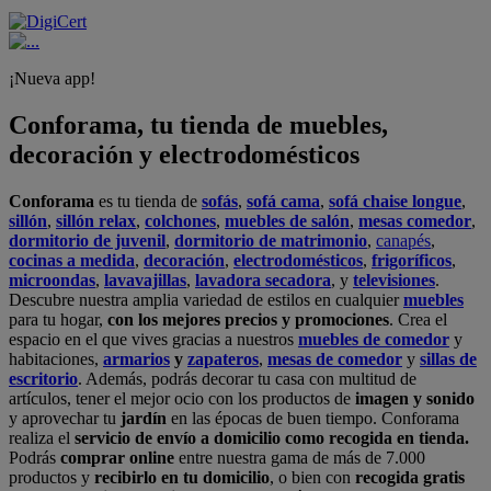
¡Nueva app!
Conforama, tu tienda de muebles,
decoración y electrodomésticos
Conforama
es tu tienda de
sofás
,
sofá cama
,
sofá chaise longue
,
sillón
,
sillón relax
,
colchones
,
muebles de salón
,
mesas comedor
,
dormitorio de juvenil
,
dormitorio de matrimonio
,
canapés
,
cocinas a medida
,
decoración
,
electrodomésticos
,
frigoríficos
,
microondas
,
lavavajillas
,
lavadora secadora
, y
televisiones
.
Descubre nuestra amplia variedad de estilos en cualquier
muebles
para tu hogar,
con los mejores precios y promociones
. Crea el
espacio en el que vives gracias a nuestros
muebles de comedor
y
habitaciones,
armarios
y
zapateros
,
mesas de comedor
y
sillas de
escritorio
. Además, podrás decorar tu casa con multitud de
artículos, tener el mejor ocio con los productos de
imagen y sonido
y aprovechar tu
jardín
en las épocas de buen tiempo. Conforama
realiza el
servicio de envío a domicilio como recogida en tienda.
Podrás
comprar online
entre nuestra gama de más de 7.000
productos y
recibirlo en tu domicilio
, o bien con
recogida gratis