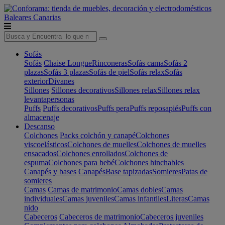
Baleares
Canarias
Sofás
Sofás
Chaise Longue
Rinconeras
Sofás cama
Sofás 2
plazas
Sofás 3 plazas
Sofás de piel
Sofás relax
Sofás
exterior
Divanes
Sillones
Sillones decorativos
Sillones relax
Sillones relax
levantapersonas
Puffs
Puffs decorativos
Puffs pera
Puffs reposapiés
Puffs con
almacenaje
Descanso
Colchones
Packs colchón y canapé
Colchones
viscoelásticos
Colchones de muelles
Colchones de muelles
ensacados
Colchones enrollados
Colchones de
espuma
Colchones para bebé
Colchones hinchables
Canapés y bases
Canapés
Base tapizadas
Somieres
Patas de
somieres
Camas
Camas de matrimonio
Camas dobles
Camas
individuales
Camas juveniles
Camas infantiles
Literas
Camas
nido
Cabeceros
Cabeceros de matrimonio
Cabeceros juveniles