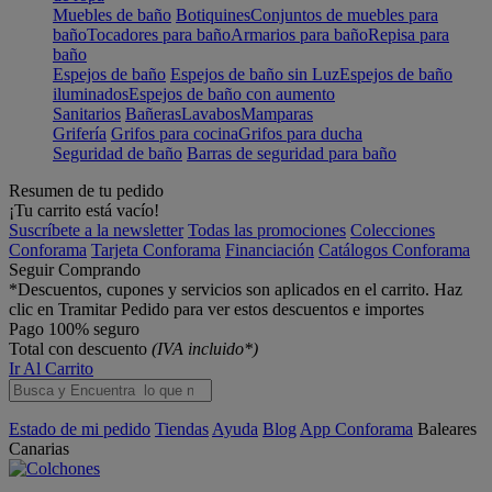
Muebles de baño
Botiquines
Conjuntos de muebles para
baño
Tocadores para baño
Armarios para baño
Repisa para
baño
Espejos de baño
Espejos de baño sin Luz
Espejos de baño
iluminados
Espejos de baño con aumento
Sanitarios
Bañeras
Lavabos
Mamparas
Grifería
Grifos para cocina
Grifos para ducha
Seguridad de baño
Barras de seguridad para baño
Resumen de tu pedido
¡Tu carrito está vacío!
Suscríbete a la newsletter
Todas las promociones
Colecciones
Conforama
Tarjeta Conforama
Financiación
Catálogos Conforama
Seguir Comprando
*Descuentos, cupones y servicios son aplicados en el carrito. Haz
clic en Tramitar Pedido para ver estos descuentos e importes
Pago 100% seguro
Total con descuento
(IVA incluido*)
Ir Al Carrito
Estado de mi pedido
Tiendas
Ayuda
Blog
App Conforama
Baleares
Canarias