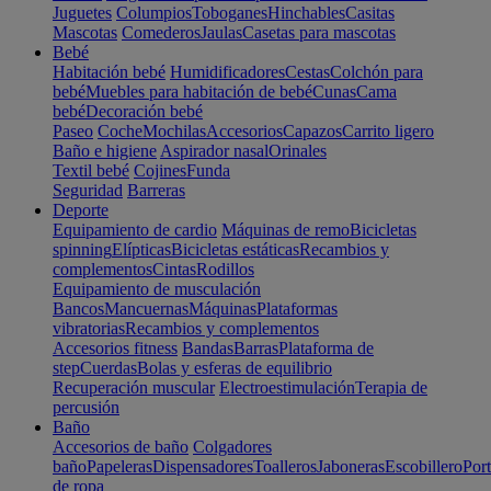
Juguetes
Columpios
Toboganes
Hinchables
Casitas
Mascotas
Comederos
Jaulas
Casetas para mascotas
Bebé
Habitación bebé
Humidificadores
Cestas
Colchón para
bebé
Muebles para habitación de bebé
Cunas
Cama
bebé
Decoración bebé
Paseo
Coche
Mochilas
Accesorios
Capazos
Carrito ligero
Baño e higiene
Aspirador nasal
Orinales
Textil bebé
Cojines
Funda
Seguridad
Barreras
Deporte
Equipamiento de cardio
Máquinas de remo
Bicicletas
spinning
Elípticas
Bicicletas estáticas
Recambios y
complementos
Cintas
Rodillos
Equipamiento de musculación
Bancos
Mancuernas
Máquinas
Plataformas
vibratorias
Recambios y complementos
Accesorios fitness
Bandas
Barras
Plataforma de
step
Cuerdas
Bolas y esferas de equilibrio
Recuperación muscular
Electroestimulación
Terapia de
percusión
Baño
Accesorios de baño
Colgadores
baño
Papeleras
Dispensadores
Toalleros
Jaboneras
Escobillero
Port
de ropa