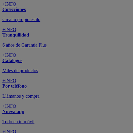
+INFO
Colecciones
Crea tu propio estilo
+INFO
Tranquilidad
6 años de Garantía Plus
+INFO
Catálogos
Miles de productos
+INFO
Por teléfono
Llámanos y compra
+INFO
Nueva app
Todo en tu móvil
+INFO