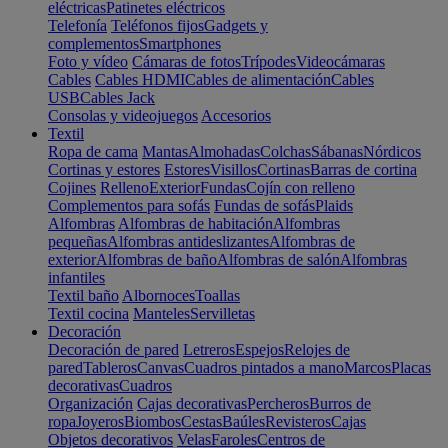
eléctricas
Patinetes eléctricos
Telefonía
Teléfonos fijos
Gadgets y
complementos
Smartphones
Foto y vídeo
Cámaras de fotos
Trípodes
Videocámaras
Cables
Cables HDMI
Cables de alimentación
Cables
USB
Cables Jack
Consolas y videojuegos
Accesorios
Textil
Ropa de cama
Mantas
Almohadas
Colchas
Sábanas
Nórdicos
Cortinas y estores
Estores
Visillos
Cortinas
Barras de cortina
Cojines
Relleno
Exterior
Fundas
Cojín con relleno
Complementos para sofás
Fundas de sofás
Plaids
Alfombras
Alfombras de habitación
Alfombras
pequeñas
Alfombras antideslizantes
Alfombras de
exterior
Alfombras de baño
Alfombras de salón
Alfombras
infantiles
Textil baño
Albornoces
Toallas
Textil cocina
Manteles
Servilletas
Decoración
Decoración de pared
Letreros
Espejos
Relojes de
pared
Tableros
Canvas
Cuadros pintados a mano
Marcos
Placas
decorativas
Cuadros
Organización
Cajas decorativas
Percheros
Burros de
ropa
Joyeros
Biombos
Cestas
Baúles
Revisteros
Cajas
Objetos decorativos
Velas
Faroles
Centros de