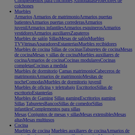
Complementos para colchones
Almohadas
Protectores de
colchones
Muebles
Armarios
Armarios de matrimonio
Armarios puertas
batientes
Armarios puertas correderas
Armarios
juvenil
Armarios infantiles
Armarios esquineros
Armarios
vestidores
Armarios auxiliares
Zapateros
Muebles de salón
Sillas
Mesas de salón
Muebles
TV
Vitrinas
Aparadores
Estanterias
Muebles recibidores
Muebles de cocina
Sillas de cocinas
Taburetes de cocina
Mesas
de cocina
Mesas y sillas de cocina
Muebles auxiliares de
cocina
Armarios de cocina
Cocinas modulares
Cocinas
completas
Cocinas a medida
Muebles de dormitorio
Camas matrimonio
Cabeceros de
matrimonio
Armarios de matrimonio
Mesitas de
noche
Comodas
Muebles de dormitorio juvenil
Muebles de oficina y teletrabajo
Escritorios
Sillas de
escritorio
Estanterías
Muebles de Gaming
Sillas gaming
Escritorios gaming
Sillas
Taburetes
Bancos
Sillas de comedor
Sillas
infantiles
Complementos para sillas
Mesas
Conjuntos de mesas y sillas
Mesas extensibles
Mesas
altas
Mesas multiusos
Cocina
Muebles de cocina
Muebles auxiliares de cocina
Armarios de