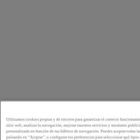
Utilizamos cookies propias y de terceros para garantizar el correcto funcionami
sitio web, analizar la navegación, mejorar nuestros servicios y mostrarte public
personalizada en función de tus hábitos de navegación. Puedes aceptar todas la
pulsando en “Aceptar”, o configurar tus preferencias para seleccionar qué tipos