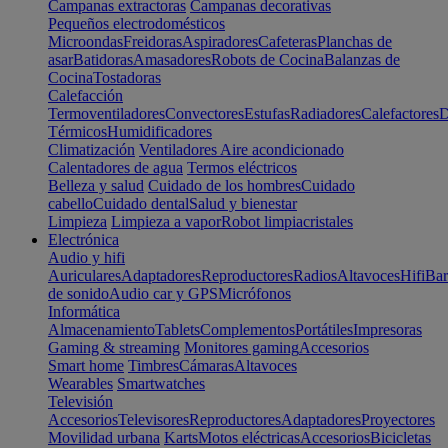
Campanas extractoras
Campanas decorativas
Pequeños electrodomésticos
Microondas
Freidoras
Aspiradores
Cafeteras
Planchas de
asar
Batidoras
Amasadores
Robots de Cocina
Balanzas de
Cocina
Tostadoras
Calefacción
Termoventiladores
Convectores
Estufas
Radiadores
Calefactores
D
Térmicos
Humidificadores
Climatización
Ventiladores
Aire acondicionado
Calentadores de agua
Termos eléctricos
Belleza y salud
Cuidado de los hombres
Cuidado
cabello
Cuidado dental
Salud y bienestar
Limpieza
Limpieza a vapor
Robot limpiacristales
Electrónica
Audio y hifi
Auriculares
Adaptadores
Reproductores
Radios
Altavoces
Hifi
Bar
de sonido
Audio car y GPS
Micrófonos
Informática
Almacenamiento
Tablets
Complementos
Portátiles
Impresoras
Gaming & streaming
Monitores gaming
Accesorios
Smart home
Timbres
Cámaras
Altavoces
Wearables
Smartwatches
Televisión
Accesorios
Televisores
Reproductores
Adaptadores
Proyectores
Movilidad urbana
Karts
Motos eléctricas
Accesorios
Bicicletas