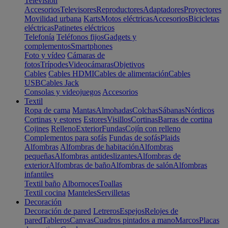
Televisión
Accesorios
Televisores
Reproductores
Adaptadores
Proyectores
Movilidad urbana
Karts
Motos eléctricas
Accesorios
Bicicletas
eléctricas
Patinetes eléctricos
Telefonía
Teléfonos fijos
Gadgets y
complementos
Smartphones
Foto y vídeo
Cámaras de
fotos
Trípodes
Videocámaras
Objetivos
Cables
Cables HDMI
Cables de alimentación
Cables
USB
Cables Jack
Consolas y videojuegos
Accesorios
Textil
Ropa de cama
Mantas
Almohadas
Colchas
Sábanas
Nórdicos
Cortinas y estores
Estores
Visillos
Cortinas
Barras de cortina
Cojines
Relleno
Exterior
Fundas
Cojín con relleno
Complementos para sofás
Fundas de sofás
Plaids
Alfombras
Alfombras de habitación
Alfombras
pequeñas
Alfombras antideslizantes
Alfombras de
exterior
Alfombras de baño
Alfombras de salón
Alfombras
infantiles
Textil baño
Albornoces
Toallas
Textil cocina
Manteles
Servilletas
Decoración
Decoración de pared
Letreros
Espejos
Relojes de
pared
Tableros
Canvas
Cuadros pintados a mano
Marcos
Placas