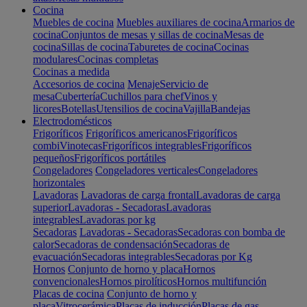
Cocina
Muebles de cocina
Muebles auxiliares de cocina
Armarios de
cocina
Conjuntos de mesas y sillas de cocina
Mesas de
cocina
Sillas de cocina
Taburetes de cocina
Cocinas
modulares
Cocinas completas
Cocinas a medida
Accesorios de cocina
Menaje
Servicio de
mesa
Cubertería
Cuchillos para chef
Vinos y
licores
Botellas
Utensilios de cocina
Vajilla
Bandejas
Electrodomésticos
Frigoríficos
Frigoríficos americanos
Frigoríficos
combi
Vinotecas
Frigoríficos integrables
Frigoríficos
pequeños
Frigoríficos portátiles
Congeladores
Congeladores verticales
Congeladores
horizontales
Lavadoras
Lavadoras de carga frontal
Lavadoras de carga
superior
Lavadoras - Secadoras
Lavadoras
integrables
Lavadoras por kg
Secadoras
Lavadoras - Secadoras
Secadoras con bomba de
calor
Secadoras de condensación
Secadoras de
evacuación
Secadoras integrables
Secadoras por Kg
Hornos
Conjunto de horno y placa
Hornos
convencionales
Hornos pirolíticos
Hornos multifunción
Placas de cocina
Conjunto de horno y
placa
Vitrocerámica
Placas de inducción
Placas de gas