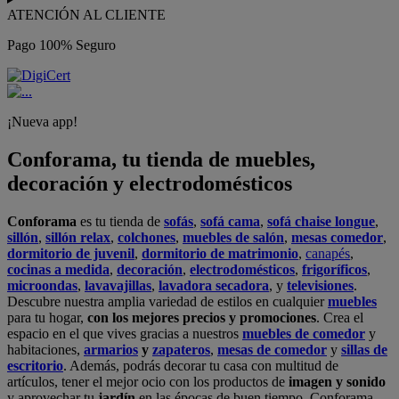
ATENCIÓN AL CLIENTE
Pago 100% Seguro
¡Nueva app!
Conforama, tu tienda de muebles,
decoración y electrodomésticos
Conforama
es tu tienda de
sofás
,
sofá cama
,
sofá chaise longue
,
sillón
,
sillón relax
,
colchones
,
muebles de salón
,
mesas comedor
,
dormitorio de juvenil
,
dormitorio de matrimonio
,
canapés
,
cocinas a medida
,
decoración
,
electrodomésticos
,
frigoríficos
,
microondas
,
lavavajillas
,
lavadora secadora
, y
televisiones
.
Descubre nuestra amplia variedad de estilos en cualquier
muebles
para tu hogar,
con los mejores precios y promociones
. Crea el
espacio en el que vives gracias a nuestros
muebles de comedor
y
habitaciones,
armarios
y
zapateros
,
mesas de comedor
y
sillas de
escritorio
. Además, podrás decorar tu casa con multitud de
artículos, tener el mejor ocio con los productos de
imagen y sonido
y aprovechar tu
jardín
en las épocas de buen tiempo. Conforama