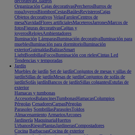
decorativas
Cuadros
Organización
Cajas decorativas
Percheros
Burros de
ropa
Joyeros
Biombos
Cestas
Baúles
Revisteros
Cajas
Objetos decorativos
Velas
Faroles
Centros de
mesa
Navidad
Flores artificiales
Maceteros
Jarrones
Marcos de
fotos
Figuras decorativas
Cajitas y
joyeros
Relojes
Ambientadores
Iluminación
Lámparas
Iluminación decorativa
Iluminación para
muebles
Iluminación para dormitorio
Iluminación
exterior
Guirnaldas
Balizas
Smart
Light
Bombillas
Focos
Iluminación con rieles
Cintas Led
Tendencias y temporadas
Jardín
Muebles de jardín
Set de jardín
Conjuntos de mesas y sillas de
jardín
Sillas de jardín
Mesas de jardín
Conjuntos de sofás de
jardín
Sofás jardín
Bancos de jardín
Sillas colgantes
Estufas de
exterior
Hamacas y tumbonas
Accesorios
Balancines
Tumbonas
Hamacas
Columpios
Pérgolas
Cenadores
Carpas
Pérgolas
Parasoles
Sombrillas
Parasoles
Toldos
Almacenamiento
Armarios
Arcones
Jardinería
Maquinaria
Huertos
Urbanos
Riego
Plantas
Jardineras
Compostadores
Cocina
Barbacoas
Cocina de exterior