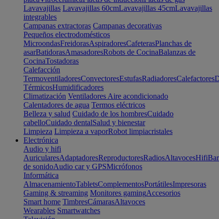
Lavavajillas
Lavavajillas 60cm
Lavavajillas 45cm
Lavavajillas
integrables
Campanas extractoras
Campanas decorativas
Pequeños electrodomésticos
Microondas
Freidoras
Aspiradores
Cafeteras
Planchas de
asar
Batidoras
Amasadores
Robots de Cocina
Balanzas de
Cocina
Tostadoras
Calefacción
Termoventiladores
Convectores
Estufas
Radiadores
Calefactores
D
Térmicos
Humidificadores
Climatización
Ventiladores
Aire acondicionado
Calentadores de agua
Termos eléctricos
Belleza y salud
Cuidado de los hombres
Cuidado
cabello
Cuidado dental
Salud y bienestar
Limpieza
Limpieza a vapor
Robot limpiacristales
Electrónica
Audio y hifi
Auriculares
Adaptadores
Reproductores
Radios
Altavoces
Hifi
Bar
de sonido
Audio car y GPS
Micrófonos
Informática
Almacenamiento
Tablets
Complementos
Portátiles
Impresoras
Gaming & streaming
Monitores gaming
Accesorios
Smart home
Timbres
Cámaras
Altavoces
Wearables
Smartwatches