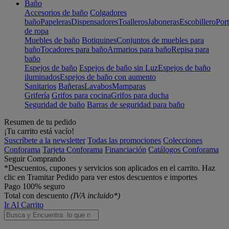
Baño
Accesorios de baño
Colgadores
baño
Papeleras
Dispensadores
Toalleros
Jaboneras
Escobillero
Port
de ropa
Muebles de baño
Botiquines
Conjuntos de muebles para
baño
Tocadores para baño
Armarios para baño
Repisa para
baño
Espejos de baño
Espejos de baño sin Luz
Espejos de baño
iluminados
Espejos de baño con aumento
Sanitarios
Bañeras
Lavabos
Mamparas
Grifería
Grifos para cocina
Grifos para ducha
Seguridad de baño
Barras de seguridad para baño
Resumen de tu pedido
¡Tu carrito está vacío!
Suscríbete a la newsletter
Todas las promociones
Colecciones
Conforama
Tarjeta Conforama
Financiación
Catálogos Conforama
Seguir Comprando
*Descuentos, cupones y servicios son aplicados en el carrito. Haz
clic en Tramitar Pedido para ver estos descuentos e importes
Pago 100% seguro
Total con descuento
(IVA incluido*)
Ir Al Carrito