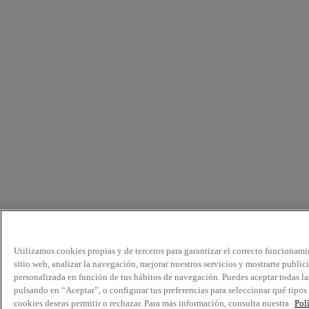
Utilizamos cookies propias y de terceros para garantizar el correcto funcionami
sitio web, analizar la navegación, mejorar nuestros servicios y mostrarte public
personalizada en función de tus hábitos de navegación. Puedes aceptar todas la
pulsando en “Aceptar”, o configurar tus preferencias para seleccionar qué tipos
cookies deseas permitir o rechazar. Para más información, consulta nuestra
Pol