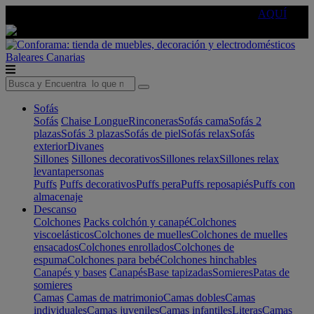
🔵Cambia tu electro con
-10% EXTRA
de descuento ☑️
AQUÍ
Baleares
Canarias
Sofás
Sofás
Chaise Longue
Rinconeras
Sofás cama
Sofás 2
plazas
Sofás 3 plazas
Sofás de piel
Sofás relax
Sofás
exterior
Divanes
Sillones
Sillones decorativos
Sillones relax
Sillones relax
levantapersonas
Puffs
Puffs decorativos
Puffs pera
Puffs reposapiés
Puffs con
almacenaje
Descanso
Colchones
Packs colchón y canapé
Colchones
viscoelásticos
Colchones de muelles
Colchones de muelles
ensacados
Colchones enrollados
Colchones de
espuma
Colchones para bebé
Colchones hinchables
Canapés y bases
Canapés
Base tapizadas
Somieres
Patas de
somieres
Camas
Camas de matrimonio
Camas dobles
Camas
individuales
Camas juveniles
Camas infantiles
Literas
Camas