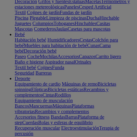
Decoración
Grifos y fuentes
Estatuas
Macetas
Termómetros y
estaciones metereológicas
Paneles
Cesped Artificial
Textil
Cojines de jardín
Fundas de jardín
Piscina
Plegable
Limpieza de piscinas
Ducha
Hinchable
Juguetes
Columpios
Toboganes
Hinchables
Casitas
Mascotas
Comederos
Jaulas
Casetas para mascotas
Bebé
Habitación bebé
Humidificadores
Cestas
Colchón para
bebé
Muebles para habitación de bebé
Cunas
Cama
bebé
Decoración bebé
Paseo
Coche
Mochilas
Accesorios
Capazos
Carrito ligero
Baño e higiene
Aspirador nasal
Orinales
Textil bebé
Cojines
Funda
Seguridad
Barreras
Deporte
Equipamiento de cardio
Máquinas de remo
Bicicletas
spinning
Elípticas
Bicicletas estáticas
Recambios y
complementos
Cintas
Rodillos
Equipamiento de musculación
Bancos
Mancuernas
Máquinas
Plataformas
vibratorias
Recambios y complementos
Accesorios fitness
Bandas
Barras
Plataforma de
step
Cuerdas
Bolas y esferas de equilibrio
Recuperación muscular
Electroestimulación
Terapia de
percusión