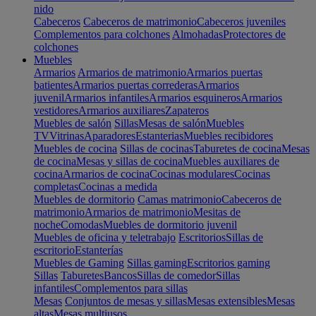
nido
Cabeceros
Cabeceros de matrimonio
Cabeceros juveniles
Complementos para colchones
Almohadas
Protectores de
colchones
Muebles
Armarios
Armarios de matrimonio
Armarios puertas
batientes
Armarios puertas correderas
Armarios
juvenil
Armarios infantiles
Armarios esquineros
Armarios
vestidores
Armarios auxiliares
Zapateros
Muebles de salón
Sillas
Mesas de salón
Muebles
TV
Vitrinas
Aparadores
Estanterias
Muebles recibidores
Muebles de cocina
Sillas de cocinas
Taburetes de cocina
Mesas
de cocina
Mesas y sillas de cocina
Muebles auxiliares de
cocina
Armarios de cocina
Cocinas modulares
Cocinas
completas
Cocinas a medida
Muebles de dormitorio
Camas matrimonio
Cabeceros de
matrimonio
Armarios de matrimonio
Mesitas de
noche
Comodas
Muebles de dormitorio juvenil
Muebles de oficina y teletrabajo
Escritorios
Sillas de
escritorio
Estanterías
Muebles de Gaming
Sillas gaming
Escritorios gaming
Sillas
Taburetes
Bancos
Sillas de comedor
Sillas
infantiles
Complementos para sillas
Mesas
Conjuntos de mesas y sillas
Mesas extensibles
Mesas
altas
Mesas multiusos