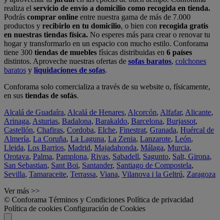
realiza el
servicio de envío a domicilio como recogida en tienda.
Podrás
comprar online
entre nuestra gama de más de 7.000
productos y
recibirlo en tu domicilio
, o bien con
recogida gratis
en nuestras tiendas física.
No esperes más para crear o renovar tu
hogar y transformarlo en un espacio con mucho estilo. Conforama
tiene 300
tiendas de muebles
físicas distribuidas en
6 países
distintos. Aproveche nuestras ofertas de
sofas baratos
,
colchones
baratos
y
liquidaciones de sofas
.
Conforama solo comercializa a través de su website o, físicamente,
en sus
tiendas de sofás
.
Alcalá de Guadaíra
,
Alcalá de Henares
,
Alcorcón
,
Alfafar
,
Alicante
,
Arinaga
,
Asturias
,
Badalona
,
Barakaldo
,
Barcelona
,
Burjassot
,
Castellón
,
Chafiras
,
Cordoba
,
Elche
,
Finestrat
,
Granada
,
Huércal de
Almería
,
La Coruña
,
La Laguna
,
La Zenia
,
Lanzarote
,
León
,
Lleida
,
Los Barrios
,
Madrid
,
Majadahonda
,
Málaga
,
Murcia
,
Orotava
,
Palma
,
Pamplona
,
Rivas
,
Sabadell
,
Sagunto
,
Salt, Girona
,
San Sebastian
,
Sant Boi
,
Santander
,
Santiago de Compostela
,
Sevilla
,
Tamaraceite
,
Terrassa
,
Viana
,
Vilanova i la Geltrú
,
Zaragoza
Ver más >>
© Conforama
Términos y Condiciones
Política de privacidad
Política de cookies
Configuración de Cookies