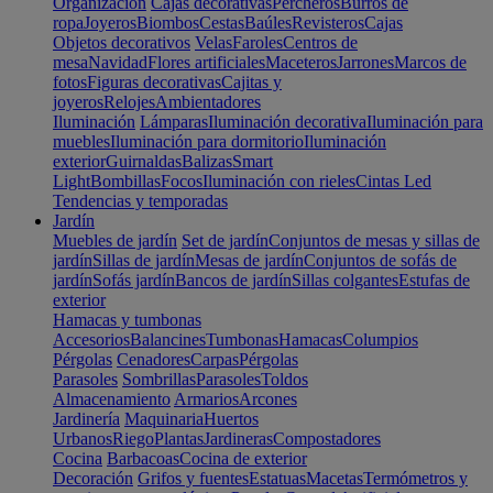
Organización
Cajas decorativas
Percheros
Burros de
ropa
Joyeros
Biombos
Cestas
Baúles
Revisteros
Cajas
Objetos decorativos
Velas
Faroles
Centros de
mesa
Navidad
Flores artificiales
Maceteros
Jarrones
Marcos de
fotos
Figuras decorativas
Cajitas y
joyeros
Relojes
Ambientadores
Iluminación
Lámparas
Iluminación decorativa
Iluminación para
muebles
Iluminación para dormitorio
Iluminación
exterior
Guirnaldas
Balizas
Smart
Light
Bombillas
Focos
Iluminación con rieles
Cintas Led
Tendencias y temporadas
Jardín
Muebles de jardín
Set de jardín
Conjuntos de mesas y sillas de
jardín
Sillas de jardín
Mesas de jardín
Conjuntos de sofás de
jardín
Sofás jardín
Bancos de jardín
Sillas colgantes
Estufas de
exterior
Hamacas y tumbonas
Accesorios
Balancines
Tumbonas
Hamacas
Columpios
Pérgolas
Cenadores
Carpas
Pérgolas
Parasoles
Sombrillas
Parasoles
Toldos
Almacenamiento
Armarios
Arcones
Jardinería
Maquinaria
Huertos
Urbanos
Riego
Plantas
Jardineras
Compostadores
Cocina
Barbacoas
Cocina de exterior
Decoración
Grifos y fuentes
Estatuas
Macetas
Termómetros y