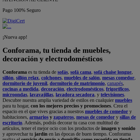
Pago 100% Seguro
¡Nueva app!
Conforama, tu tienda de muebles,
decoración y electrodomésticos
Conforama
es tu tienda de
sofás
,
sofá cama
,
sofá chaise longue
,
sillón
,
sillón relax
,
colchones
,
muebles de salón
,
mesas comedor
,
dormitorio de juvenil
,
dormitorio de matrimonio
,
canapés
,
cocinas a medida
,
decoración
,
electrodomésticos
,
frigoríficos
,
microondas
,
lavavajillas
,
lavadora secadora
, y
televisiones
.
Descubre nuestra amplia variedad de estilos en cualquier
muebles
para tu hogar,
con los mejores precios y promociones
. Crea el
espacio en el que vives gracias a nuestros
muebles de comedor
y
habitaciones,
armarios
y
zapateros
,
mesas de comedor
y
sillas de
escritorio
. Además, podrás decorar tu casa con multitud de
artículos, tener el mejor ocio con los productos de
imagen y sonido
y aprovechar tu
jardín
en las épocas de buen tiempo. Conforama
realiza el
servicio de envío a domicilio como recogida en tienda.