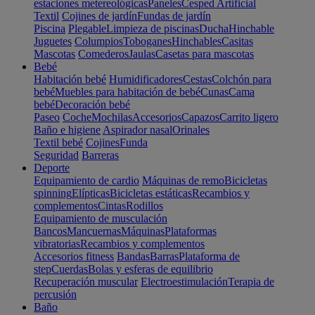
estaciones metereológicas
Paneles
Cesped Artificial
Textil
Cojines de jardín
Fundas de jardín
Piscina
Plegable
Limpieza de piscinas
Ducha
Hinchable
Juguetes
Columpios
Toboganes
Hinchables
Casitas
Mascotas
Comederos
Jaulas
Casetas para mascotas
Bebé
Habitación bebé
Humidificadores
Cestas
Colchón para
bebé
Muebles para habitación de bebé
Cunas
Cama
bebé
Decoración bebé
Paseo
Coche
Mochilas
Accesorios
Capazos
Carrito ligero
Baño e higiene
Aspirador nasal
Orinales
Textil bebé
Cojines
Funda
Seguridad
Barreras
Deporte
Equipamiento de cardio
Máquinas de remo
Bicicletas
spinning
Elípticas
Bicicletas estáticas
Recambios y
complementos
Cintas
Rodillos
Equipamiento de musculación
Bancos
Mancuernas
Máquinas
Plataformas
vibratorias
Recambios y complementos
Accesorios fitness
Bandas
Barras
Plataforma de
step
Cuerdas
Bolas y esferas de equilibrio
Recuperación muscular
Electroestimulación
Terapia de
percusión
Baño