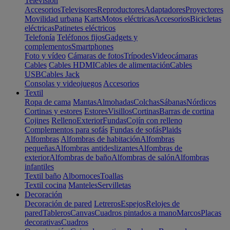
Televisión
Accesorios
Televisores
Reproductores
Adaptadores
Proyectores
Movilidad urbana
Karts
Motos eléctricas
Accesorios
Bicicletas
eléctricas
Patinetes eléctricos
Telefonía
Teléfonos fijos
Gadgets y
complementos
Smartphones
Foto y vídeo
Cámaras de fotos
Trípodes
Videocámaras
Cables
Cables HDMI
Cables de alimentación
Cables
USB
Cables Jack
Consolas y videojuegos
Accesorios
Textil
Ropa de cama
Mantas
Almohadas
Colchas
Sábanas
Nórdicos
Cortinas y estores
Estores
Visillos
Cortinas
Barras de cortina
Cojines
Relleno
Exterior
Fundas
Cojín con relleno
Complementos para sofás
Fundas de sofás
Plaids
Alfombras
Alfombras de habitación
Alfombras
pequeñas
Alfombras antideslizantes
Alfombras de
exterior
Alfombras de baño
Alfombras de salón
Alfombras
infantiles
Textil baño
Albornoces
Toallas
Textil cocina
Manteles
Servilletas
Decoración
Decoración de pared
Letreros
Espejos
Relojes de
pared
Tableros
Canvas
Cuadros pintados a mano
Marcos
Placas
decorativas
Cuadros