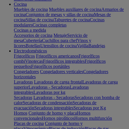
Cocina
Muebles de cocina
Muebles auxiliares de cocina
Armarios de
cocina
Conjuntos de mesas y sillas de cocina
Mesas de
cocina
Sillas de cocina
Taburetes de cocina
Cocinas
modulares
Cocinas completas
Cocinas a medida
Accesorios de cocina
Menaje
Servicio de
mesa
Cubertería
Cuchillos para chef
Vinos y
licores
Botellas
Utensilios de cocina
Vajilla
Bandejas
Electrodomésticos
Frigoríficos
Frigoríficos americanos
Frigoríficos
combi
Vinotecas
Frigoríficos integrables
Frigoríficos
pequeños
Frigoríficos portátiles
Congeladores
Congeladores verticales
Congeladores
horizontales
Lavadoras
Lavadoras de carga frontal
Lavadoras de carga
superior
Lavadoras - Secadoras
Lavadoras
integrables
Lavadoras por kg
Secadoras
Lavadoras - Secadoras
Secadoras con bomba de
calor
Secadoras de condensación
Secadoras de
evacuación
Secadoras integrables
Secadoras por Kg
Hornos
Conjunto de horno y placa
Hornos
convencionales
Hornos pirolíticos
Hornos multifunción
Placas de cocina
Conjunto de horno y
placa
Vitrocerámica
Placas de inducción
Placas de gas