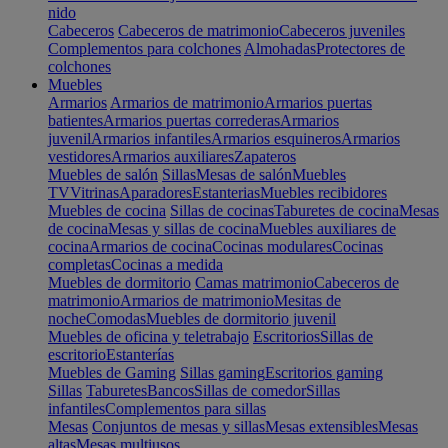
nido
Cabeceros
Cabeceros de matrimonio
Cabeceros juveniles
Complementos para colchones
Almohadas
Protectores de
colchones
Muebles
Armarios
Armarios de matrimonio
Armarios puertas
batientes
Armarios puertas correderas
Armarios
juvenil
Armarios infantiles
Armarios esquineros
Armarios
vestidores
Armarios auxiliares
Zapateros
Muebles de salón
Sillas
Mesas de salón
Muebles
TV
Vitrinas
Aparadores
Estanterias
Muebles recibidores
Muebles de cocina
Sillas de cocinas
Taburetes de cocina
Mesas
de cocina
Mesas y sillas de cocina
Muebles auxiliares de
cocina
Armarios de cocina
Cocinas modulares
Cocinas
completas
Cocinas a medida
Muebles de dormitorio
Camas matrimonio
Cabeceros de
matrimonio
Armarios de matrimonio
Mesitas de
noche
Comodas
Muebles de dormitorio juvenil
Muebles de oficina y teletrabajo
Escritorios
Sillas de
escritorio
Estanterías
Muebles de Gaming
Sillas gaming
Escritorios gaming
Sillas
Taburetes
Bancos
Sillas de comedor
Sillas
infantiles
Complementos para sillas
Mesas
Conjuntos de mesas y sillas
Mesas extensibles
Mesas
altas
Mesas multiusos