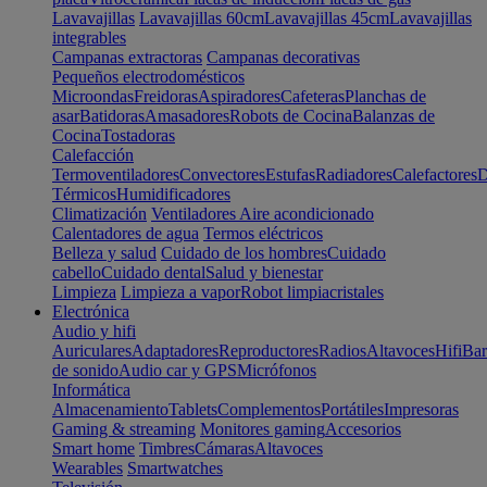
Lavavajillas
Lavavajillas 60cm
Lavavajillas 45cm
Lavavajillas
integrables
Campanas extractoras
Campanas decorativas
Pequeños electrodomésticos
Microondas
Freidoras
Aspiradores
Cafeteras
Planchas de
asar
Batidoras
Amasadores
Robots de Cocina
Balanzas de
Cocina
Tostadoras
Calefacción
Termoventiladores
Convectores
Estufas
Radiadores
Calefactores
D
Térmicos
Humidificadores
Climatización
Ventiladores
Aire acondicionado
Calentadores de agua
Termos eléctricos
Belleza y salud
Cuidado de los hombres
Cuidado
cabello
Cuidado dental
Salud y bienestar
Limpieza
Limpieza a vapor
Robot limpiacristales
Electrónica
Audio y hifi
Auriculares
Adaptadores
Reproductores
Radios
Altavoces
Hifi
Bar
de sonido
Audio car y GPS
Micrófonos
Informática
Almacenamiento
Tablets
Complementos
Portátiles
Impresoras
Gaming & streaming
Monitores gaming
Accesorios
Smart home
Timbres
Cámaras
Altavoces
Wearables
Smartwatches