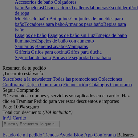
Accesorios de baño
Colgadores
baño
Papeleras
Dispensadores
Toalleros
Jaboneras
Escobillero
Port
de ropa
Muebles de baño
Botiquines
Conjuntos de muebles para
baño
Tocadores para baño
Armarios para baño
Repisa para
baño
Espejos de baño
Espejos de baño sin Luz
Espejos de baño
iluminados
Espejos de baño con aumento
Sanitarios
Bañeras
Lavabos
Mamparas
Grifería
Grifos para cocina
Grifos para ducha
Seguridad de baño
Barras de seguridad para baño
Resumen de tu pedido
¡Tu carrito está vacío!
Suscríbete a la newsletter
Todas las promociones
Colecciones
Conforama
Tarjeta Conforama
Financiación
Catálogos Conforama
Seguir Comprando
*Descuentos, cupones y servicios son aplicados en el carrito. Haz
clic en Tramitar Pedido para ver estos descuentos e importes
Pago 100% seguro
Total con descuento
(IVA incluido*)
Ir Al Carrito
Estado de mi pedido
Tiendas
Ayuda
Blog
App Conforama
Baleares