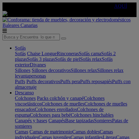
🔵Cambia tu electro con
-10% EXTRA
de descuento ☑️
AQUÍ
Baleares
Canarias
Sofás
Sofás
Chaise Longue
Rinconeras
Sofás cama
Sofás 2
plazas
Sofás 3 plazas
Sofás de piel
Sofás relax
Sofás
exterior
Divanes
Sillones
Sillones decorativos
Sillones relax
Sillones relax
levantapersonas
Puffs
Puffs decorativos
Puffs pera
Puffs reposapiés
Puffs con
almacenaje
Descanso
Colchones
Packs colchón y canapé
Colchones
viscoelásticos
Colchones de muelles
Colchones de muelles
ensacados
Colchones enrollados
Colchones de
espuma
Colchones para bebé
Colchones hinchables
Canapés y bases
Canapés
Base tapizadas
Somieres
Patas de
somieres
Camas
Camas de matrimonio
Camas dobles
Camas
individuales
Camas juveniles
Camas infantiles
Literas
Camas