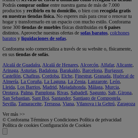
Podrás
comprar online
entre nuestra gama de más de 7.000
productos y
recibirlo en tu domicilio
, o bien con
recogida gratis
en nuestras tiendas física.
No esperes más para crear o renovar tu
hogar y transformarlo en un espacio con mucho estilo. Conforama
tiene 300
tiendas de muebles
físicas distribuidas en
6 países
distintos. Aproveche nuestras ofertas de
sofas baratos
,
colchones
baratos
y
liquidaciones de sofas
.
Conforama solo comercializa a través de su website o, físicamente,
en sus
tiendas de sofás
.
Alcalá de Guadaíra
,
Alcalá de Henares
,
Alcorcón
,
Alfafar
,
Alicante
,
Arinaga
,
Asturias
,
Badalona
,
Barakaldo
,
Barcelona
,
Burjassot
,
Castellón
,
Chafiras
,
Cordoba
,
Elche
,
Finestrat
,
Granada
,
Huércal de
Almería
,
La Coruña
,
La Laguna
,
La Zenia
,
Lanzarote
,
León
,
Lleida
,
Los Barrios
,
Madrid
,
Majadahonda
,
Málaga
,
Murcia
,
Orotava
,
Palma
,
Pamplona
,
Rivas
,
Sabadell
,
Sagunto
,
Salt, Girona
,
San Sebastian
,
Sant Boi
,
Santander
,
Santiago de Compostela
,
Sevilla
,
Tamaraceite
,
Terrassa
,
Viana
,
Vilanova i la Geltrú
,
Zaragoza
Ver más >>
© Conforama
Términos y Condiciones
Política de privacidad
Política de cookies
Configuración de Cookies