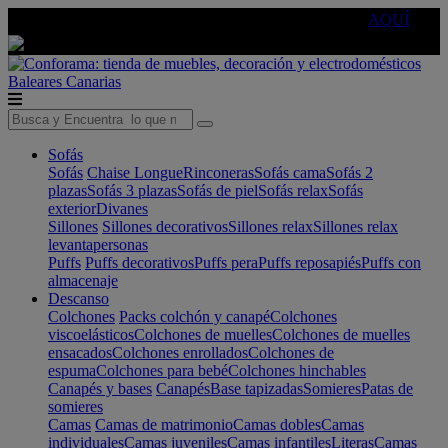
🔵Cambia tu electro con
-10% EXTRA
de descuento ☑️
AQUÍ
Baleares
Canarias
Sofás
Sofás
Chaise Longue
Rinconeras
Sofás cama
Sofás 2
plazas
Sofás 3 plazas
Sofás de piel
Sofás relax
Sofás
exterior
Divanes
Sillones
Sillones decorativos
Sillones relax
Sillones relax
levantapersonas
Puffs
Puffs decorativos
Puffs pera
Puffs reposapiés
Puffs con
almacenaje
Descanso
Colchones
Packs colchón y canapé
Colchones
viscoelásticos
Colchones de muelles
Colchones de muelles
ensacados
Colchones enrollados
Colchones de
espuma
Colchones para bebé
Colchones hinchables
Canapés y bases
Canapés
Base tapizadas
Somieres
Patas de
somieres
Camas
Camas de matrimonio
Camas dobles
Camas
individuales
Camas juveniles
Camas infantiles
Literas
Camas