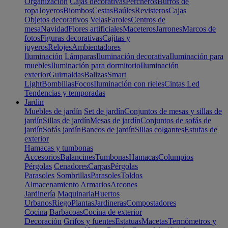
Organización
Cajas decorativas
Percheros
Burros de
ropa
Joyeros
Biombos
Cestas
Baúles
Revisteros
Cajas
Objetos decorativos
Velas
Faroles
Centros de
mesa
Navidad
Flores artificiales
Maceteros
Jarrones
Marcos de
fotos
Figuras decorativas
Cajitas y
joyeros
Relojes
Ambientadores
Iluminación
Lámparas
Iluminación decorativa
Iluminación para
muebles
Iluminación para dormitorio
Iluminación
exterior
Guirnaldas
Balizas
Smart
Light
Bombillas
Focos
Iluminación con rieles
Cintas Led
Tendencias y temporadas
Jardín
Muebles de jardín
Set de jardín
Conjuntos de mesas y sillas de
jardín
Sillas de jardín
Mesas de jardín
Conjuntos de sofás de
jardín
Sofás jardín
Bancos de jardín
Sillas colgantes
Estufas de
exterior
Hamacas y tumbonas
Accesorios
Balancines
Tumbonas
Hamacas
Columpios
Pérgolas
Cenadores
Carpas
Pérgolas
Parasoles
Sombrillas
Parasoles
Toldos
Almacenamiento
Armarios
Arcones
Jardinería
Maquinaria
Huertos
Urbanos
Riego
Plantas
Jardineras
Compostadores
Cocina
Barbacoas
Cocina de exterior
Decoración
Grifos y fuentes
Estatuas
Macetas
Termómetros y