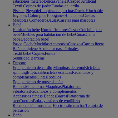
estaciones metereológicas
Paneles
Cesped Artificial
Textil
Cojines de jardín
Fundas de jardín
Piscina
Plegable
Limpieza de piscinas
Ducha
Hinchable
Juguetes
Columpios
Toboganes
Hinchables
Casitas
Mascotas
Comederos
Jaulas
Casetas para mascotas
Bebé
Habitación bebé
Humidificadores
Cestas
Colchón para
bebé
Muebles para habitación de bebé
Cunas
Cama
bebé
Decoración bebé
Paseo
Coche
Mochilas
Accesorios
Capazos
Carrito ligero
Baño e higiene
Aspirador nasal
Orinales
Textil bebé
Cojines
Funda
Seguridad
Barreras
Deporte
Equipamiento de cardio
Máquinas de remo
Bicicletas
spinning
Elípticas
Bicicletas estáticas
Recambios y
complementos
Cintas
Rodillos
Equipamiento de musculación
Bancos
Mancuernas
Máquinas
Plataformas
vibratorias
Recambios y complementos
Accesorios fitness
Bandas
Barras
Plataforma de
step
Cuerdas
Bolas y esferas de equilibrio
Recuperación muscular
Electroestimulación
Terapia de
percusión
Baño