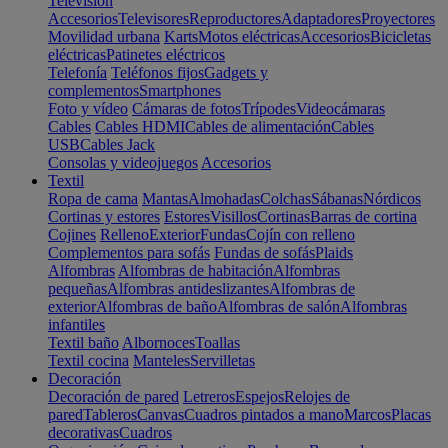
Televisión
Accesorios
Televisores
Reproductores
Adaptadores
Proyectores
Movilidad urbana
Karts
Motos eléctricas
Accesorios
Bicicletas
eléctricas
Patinetes eléctricos
Telefonía
Teléfonos fijos
Gadgets y
complementos
Smartphones
Foto y vídeo
Cámaras de fotos
Trípodes
Videocámaras
Cables
Cables HDMI
Cables de alimentación
Cables
USB
Cables Jack
Consolas y videojuegos
Accesorios
Textil
Ropa de cama
Mantas
Almohadas
Colchas
Sábanas
Nórdicos
Cortinas y estores
Estores
Visillos
Cortinas
Barras de cortina
Cojines
Relleno
Exterior
Fundas
Cojín con relleno
Complementos para sofás
Fundas de sofás
Plaids
Alfombras
Alfombras de habitación
Alfombras
pequeñas
Alfombras antideslizantes
Alfombras de
exterior
Alfombras de baño
Alfombras de salón
Alfombras
infantiles
Textil baño
Albornoces
Toallas
Textil cocina
Manteles
Servilletas
Decoración
Decoración de pared
Letreros
Espejos
Relojes de
pared
Tableros
Canvas
Cuadros pintados a mano
Marcos
Placas
decorativas
Cuadros