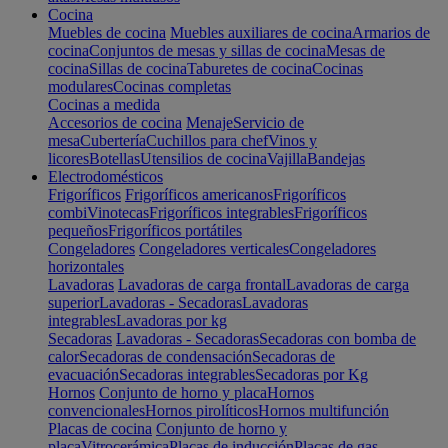
Cocina
Muebles de cocina
Muebles auxiliares de cocina
Armarios de
cocina
Conjuntos de mesas y sillas de cocina
Mesas de
cocina
Sillas de cocina
Taburetes de cocina
Cocinas
modulares
Cocinas completas
Cocinas a medida
Accesorios de cocina
Menaje
Servicio de
mesa
Cubertería
Cuchillos para chef
Vinos y
licores
Botellas
Utensilios de cocina
Vajilla
Bandejas
Electrodomésticos
Frigoríficos
Frigoríficos americanos
Frigoríficos
combi
Vinotecas
Frigoríficos integrables
Frigoríficos
pequeños
Frigoríficos portátiles
Congeladores
Congeladores verticales
Congeladores
horizontales
Lavadoras
Lavadoras de carga frontal
Lavadoras de carga
superior
Lavadoras - Secadoras
Lavadoras
integrables
Lavadoras por kg
Secadoras
Lavadoras - Secadoras
Secadoras con bomba de
calor
Secadoras de condensación
Secadoras de
evacuación
Secadoras integrables
Secadoras por Kg
Hornos
Conjunto de horno y placa
Hornos
convencionales
Hornos pirolíticos
Hornos multifunción
Placas de cocina
Conjunto de horno y
placa
Vitrocerámica
Placas de inducción
Placas de gas