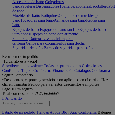
Accesorios de baño
Colgadores
baño
Papeleras
Dispensadores
Toalleros
Jaboneras
Escobillero
Port
de ropa
Muebles de baño
Botiquines
Conjuntos de muebles para
baño
Tocadores para baño
Armarios para baño
Repisa para
baño
Espejos de baño
Espejos de baño sin Luz
Espejos de baño
iluminados
Espejos de baño con aumento
Sanitarios
Bañeras
Lavabos
Mamparas
Grifería
Grifos para cocina
Grifos para ducha
Seguridad de baño
Barras de seguridad para baño
Resumen de tu pedido
¡Tu carrito está vacío!
Suscríbete a la newsletter
Todas las promociones
Colecciones
Conforama
Tarjeta Conforama
Financiación
Catálogos Conforama
Seguir Comprando
*Descuentos, cupones y servicios son aplicados en el carrito. Haz
clic en Tramitar Pedido para ver estos descuentos e importes
Pago 100% seguro
Total con descuento
(IVA incluido*)
Ir Al Carrito
Estado de mi pedido
Tiendas
Ayuda
Blog
App Conforama
Baleares