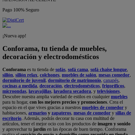
Pago 100% Seguro
¡Nueva app!
Conforama, tu tienda de muebles,
decoración y electrodomésticos
Conforama
es tu tienda de
sofás
,
sofá cama
,
sofá chaise longue
,
sillón
,
sillón relax
,
colchones
,
muebles de salón
,
mesas comedor
,
dormitorio de juvenil
,
dormitorio de matrimonio
,
canapés
,
cocinas a medida
,
decoración
,
electrodomésticos
,
frigoríficos
,
microondas
,
lavavajillas
,
lavadora secadora
, y
televisiones
.
Descubre nuestra amplia variedad de estilos en cualquier
muebles
para tu hogar,
con los mejores precios y promociones
. Crea el
espacio en el que vives gracias a nuestros
muebles de comedor
y
habitaciones,
armarios
y
zapateros
,
mesas de comedor
y
sillas de
escritorio
. Además, podrás decorar tu casa con multitud de
artículos, tener el mejor ocio con los productos de
imagen y sonido
y aprovechar tu
jardín
en las épocas de buen tiempo. Conforama
realiza el
servicio de envío a domicilio como recogida en tienda.