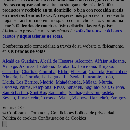
Podrás
comprar online
entre nuestra gama de más de 7.000
productos y
recibirlo en tu domicilio
, o bien con
recogida gratis
en nuestras tiendas física.
No esperes más para crear o renovar tu
hogar y transformarlo en un espacio con mucho estilo. Conforama
tiene 300
tiendas de muebles
físicas distribuidas en
6 países
distintos. Aproveche nuestras ofertas de
sofas baratos
,
colchones
baratos
y
liquidaciones de sofas
.
Conforama solo comercializa a través de su website o, físicamente,
en sus
tiendas de sofás
.
Alcalá de Guadaíra
,
Alcalá de Henares
,
Alcorcón
,
Alfafar
,
Alicante
,
Arinaga
,
Asturias
,
Badalona
,
Barakaldo
,
Barcelona
,
Burjassot
,
Castellón
,
Chafiras
,
Cordoba
,
Elche
,
Finestrat
,
Granada
,
Huércal de
Almería
,
La Coruña
,
La Laguna
,
La Zenia
,
Lanzarote
,
León
,
Lleida
,
Los Barrios
,
Madrid
,
Majadahonda
,
Málaga
,
Murcia
,
Orotava
,
Palma
,
Pamplona
,
Rivas
,
Sabadell
,
Sagunto
,
Salt, Girona
,
San Sebastian
,
Sant Boi
,
Santander
,
Santiago de Compostela
,
Sevilla
,
Tamaraceite
,
Terrassa
,
Viana
,
Vilanova i la Geltrú
,
Zaragoza
Ver más >>
© Conforama
Términos y Condiciones
Política de privacidad
Política de cookies
Configuración de Cookies