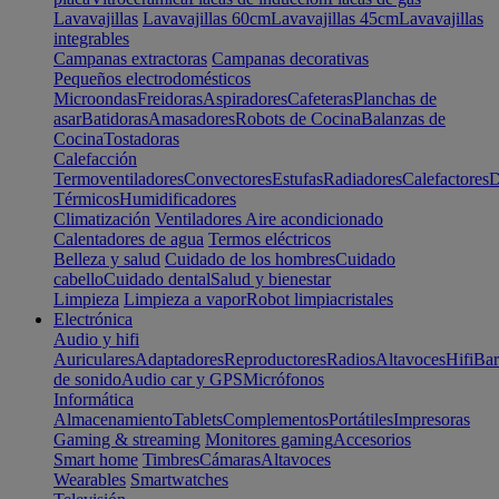
Lavavajillas
Lavavajillas 60cm
Lavavajillas 45cm
Lavavajillas
integrables
Campanas extractoras
Campanas decorativas
Pequeños electrodomésticos
Microondas
Freidoras
Aspiradores
Cafeteras
Planchas de
asar
Batidoras
Amasadores
Robots de Cocina
Balanzas de
Cocina
Tostadoras
Calefacción
Termoventiladores
Convectores
Estufas
Radiadores
Calefactores
D
Térmicos
Humidificadores
Climatización
Ventiladores
Aire acondicionado
Calentadores de agua
Termos eléctricos
Belleza y salud
Cuidado de los hombres
Cuidado
cabello
Cuidado dental
Salud y bienestar
Limpieza
Limpieza a vapor
Robot limpiacristales
Electrónica
Audio y hifi
Auriculares
Adaptadores
Reproductores
Radios
Altavoces
Hifi
Bar
de sonido
Audio car y GPS
Micrófonos
Informática
Almacenamiento
Tablets
Complementos
Portátiles
Impresoras
Gaming & streaming
Monitores gaming
Accesorios
Smart home
Timbres
Cámaras
Altavoces
Wearables
Smartwatches