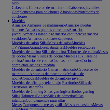
nido
Cabeceros
Cabeceros de matrimonio
Cabeceros juveniles
Complementos para colchones
Almohadas
Protectores de
colchones
Muebles
Armarios
Armarios de matrimonio
Armarios puertas
batientes
Armarios puertas correderas
Armarios
juvenil
Armarios infantiles
Armarios esquineros
Armarios
vestidores
Armarios auxiliares
Zapateros
Muebles de salón
Sillas
Mesas de salón
Muebles
TV
Vitrinas
Aparadores
Estanterias
Muebles recibidores
Muebles de cocina
Sillas de cocinas
Taburetes de cocina
Mesas
de cocina
Mesas y sillas de cocina
Muebles auxiliares de
cocina
Armarios de cocina
Cocinas modulares
Cocinas
completas
Cocinas a medida
Muebles de dormitorio
Camas matrimonio
Cabeceros de
matrimonio
Armarios de matrimonio
Mesitas de
noche
Comodas
Muebles de dormitorio juvenil
Muebles de oficina y teletrabajo
Escritorios
Sillas de
escritorio
Estanterías
Muebles de Gaming
Sillas gaming
Escritorios gaming
Sillas
Taburetes
Bancos
Sillas de comedor
Sillas
infantiles
Complementos para sillas
Mesas
Conjuntos de mesas y sillas
Mesas extensibles
Mesas
altas
Mesas multiusos