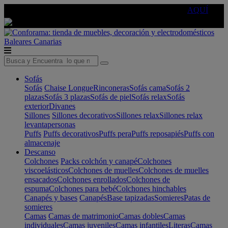
🔵Cambia tu electro con
-10% EXTRA
de descuento ☑️
AQUÍ
Baleares
Canarias
Sofás
Sofás
Chaise Longue
Rinconeras
Sofás cama
Sofás 2
plazas
Sofás 3 plazas
Sofás de piel
Sofás relax
Sofás
exterior
Divanes
Sillones
Sillones decorativos
Sillones relax
Sillones relax
levantapersonas
Puffs
Puffs decorativos
Puffs pera
Puffs reposapiés
Puffs con
almacenaje
Descanso
Colchones
Packs colchón y canapé
Colchones
viscoelásticos
Colchones de muelles
Colchones de muelles
ensacados
Colchones enrollados
Colchones de
espuma
Colchones para bebé
Colchones hinchables
Canapés y bases
Canapés
Base tapizadas
Somieres
Patas de
somieres
Camas
Camas de matrimonio
Camas dobles
Camas
individuales
Camas juveniles
Camas infantiles
Literas
Camas