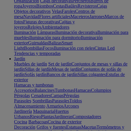
Organización
Cajas decorativas
Percheros
Burros de
ropa
Joyeros
Biombos
Cestas
Baúles
Revisteros
Cajas
Objetos decorativos
Velas
Faroles
Centros de
mesa
Navidad
Flores artificiales
Maceteros
Jarrones
Marcos de
fotos
Figuras decorativas
Cajitas y
joyeros
Relojes
Ambientadores
Iluminación
Lámparas
Iluminación decorativa
Iluminación para
muebles
Iluminación para dormitorio
Iluminación
exterior
Guirnaldas
Balizas
Smart
Light
Bombillas
Focos
Iluminación con rieles
Cintas Led
Tendencias y temporadas
Jardín
Muebles de jardín
Set de jardín
Conjuntos de mesas y sillas de
jardín
Sillas de jardín
Mesas de jardín
Conjuntos de sofás de
jardín
Sofás jardín
Bancos de jardín
Sillas colgantes
Estufas de
exterior
Hamacas y tumbonas
Accesorios
Balancines
Tumbonas
Hamacas
Columpios
Pérgolas
Cenadores
Carpas
Pérgolas
Parasoles
Sombrillas
Parasoles
Toldos
Almacenamiento
Armarios
Arcones
Jardinería
Maquinaria
Huertos
Urbanos
Riego
Plantas
Jardineras
Compostadores
Cocina
Barbacoas
Cocina de exterior
Decoración
Grifos y fuentes
Estatuas
Macetas
Termómetros y