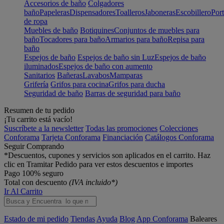
Accesorios de baño
Colgadores
baño
Papeleras
Dispensadores
Toalleros
Jaboneras
Escobillero
Port
de ropa
Muebles de baño
Botiquines
Conjuntos de muebles para
baño
Tocadores para baño
Armarios para baño
Repisa para
baño
Espejos de baño
Espejos de baño sin Luz
Espejos de baño
iluminados
Espejos de baño con aumento
Sanitarios
Bañeras
Lavabos
Mamparas
Grifería
Grifos para cocina
Grifos para ducha
Seguridad de baño
Barras de seguridad para baño
Resumen de tu pedido
¡Tu carrito está vacío!
Suscríbete a la newsletter
Todas las promociones
Colecciones
Conforama
Tarjeta Conforama
Financiación
Catálogos Conforama
Seguir Comprando
*Descuentos, cupones y servicios son aplicados en el carrito. Haz
clic en Tramitar Pedido para ver estos descuentos e importes
Pago 100% seguro
Total con descuento
(IVA incluido*)
Ir Al Carrito
Estado de mi pedido
Tiendas
Ayuda
Blog
App Conforama
Baleares