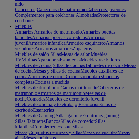
nido
Cabeceros
Cabeceros de matrimonio
Cabeceros juveniles
Complementos para colchones
Almohadas
Protectores de
colchones
Muebles
Armarios
Armarios de matrimonio
Armarios puertas
batientes
Armarios puertas correderas
Armarios
juvenil
Armarios infantiles
Armarios esquineros
Armarios
vestidores
Armarios auxiliares
Zapateros
Muebles de salón
Sillas
Mesas de salón
Muebles
TV
Vitrinas
Aparadores
Estanterias
Muebles recibidores
Muebles de cocina
Sillas de cocinas
Taburetes de cocina
Mesas
de cocina
Mesas y sillas de cocina
Muebles auxiliares de
cocina
Armarios de cocina
Cocinas modulares
Cocinas
completas
Cocinas a medida
Muebles de dormitorio
Camas matrimonio
Cabeceros de
matrimonio
Armarios de matrimonio
Mesitas de
noche
Comodas
Muebles de dormitorio juvenil
Muebles de oficina y teletrabajo
Escritorios
Sillas de
escritorio
Estanterías
Muebles de Gaming
Sillas gaming
Escritorios gaming
Sillas
Taburetes
Bancos
Sillas de comedor
Sillas
infantiles
Complementos para sillas
Mesas
Conjuntos de mesas y sillas
Mesas extensibles
Mesas
altas
Mesas multiusos