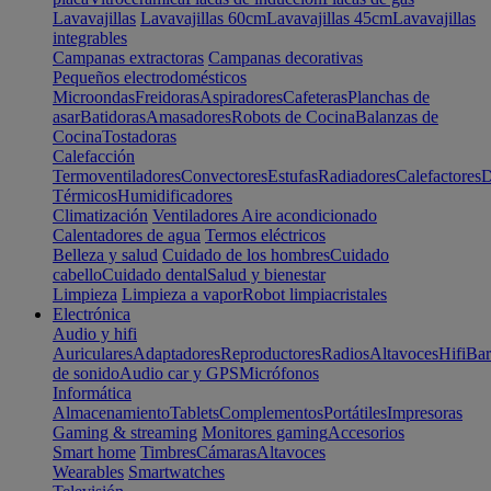
Lavavajillas
Lavavajillas 60cm
Lavavajillas 45cm
Lavavajillas
integrables
Campanas extractoras
Campanas decorativas
Pequeños electrodomésticos
Microondas
Freidoras
Aspiradores
Cafeteras
Planchas de
asar
Batidoras
Amasadores
Robots de Cocina
Balanzas de
Cocina
Tostadoras
Calefacción
Termoventiladores
Convectores
Estufas
Radiadores
Calefactores
D
Térmicos
Humidificadores
Climatización
Ventiladores
Aire acondicionado
Calentadores de agua
Termos eléctricos
Belleza y salud
Cuidado de los hombres
Cuidado
cabello
Cuidado dental
Salud y bienestar
Limpieza
Limpieza a vapor
Robot limpiacristales
Electrónica
Audio y hifi
Auriculares
Adaptadores
Reproductores
Radios
Altavoces
Hifi
Bar
de sonido
Audio car y GPS
Micrófonos
Informática
Almacenamiento
Tablets
Complementos
Portátiles
Impresoras
Gaming & streaming
Monitores gaming
Accesorios
Smart home
Timbres
Cámaras
Altavoces
Wearables
Smartwatches