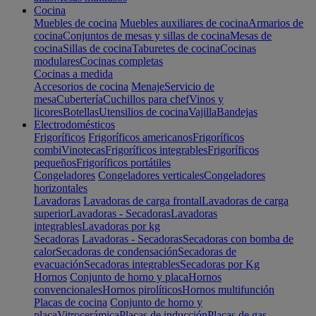
Cocina
Muebles de cocina
Muebles auxiliares de cocina
Armarios de
cocina
Conjuntos de mesas y sillas de cocina
Mesas de
cocina
Sillas de cocina
Taburetes de cocina
Cocinas
modulares
Cocinas completas
Cocinas a medida
Accesorios de cocina
Menaje
Servicio de
mesa
Cubertería
Cuchillos para chef
Vinos y
licores
Botellas
Utensilios de cocina
Vajilla
Bandejas
Electrodomésticos
Frigoríficos
Frigoríficos americanos
Frigoríficos
combi
Vinotecas
Frigoríficos integrables
Frigoríficos
pequeños
Frigoríficos portátiles
Congeladores
Congeladores verticales
Congeladores
horizontales
Lavadoras
Lavadoras de carga frontal
Lavadoras de carga
superior
Lavadoras - Secadoras
Lavadoras
integrables
Lavadoras por kg
Secadoras
Lavadoras - Secadoras
Secadoras con bomba de
calor
Secadoras de condensación
Secadoras de
evacuación
Secadoras integrables
Secadoras por Kg
Hornos
Conjunto de horno y placa
Hornos
convencionales
Hornos pirolíticos
Hornos multifunción
Placas de cocina
Conjunto de horno y
placa
Vitrocerámica
Placas de inducción
Placas de gas