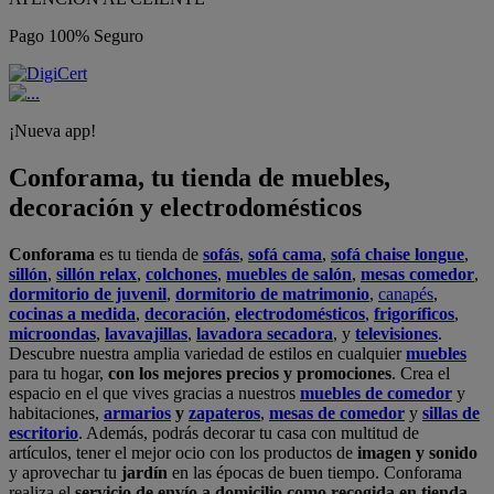
Pago 100% Seguro
¡Nueva app!
Conforama, tu tienda de muebles,
decoración y electrodomésticos
Conforama
es tu tienda de
sofás
,
sofá cama
,
sofá chaise longue
,
sillón
,
sillón relax
,
colchones
,
muebles de salón
,
mesas comedor
,
dormitorio de juvenil
,
dormitorio de matrimonio
,
canapés
,
cocinas a medida
,
decoración
,
electrodomésticos
,
frigoríficos
,
microondas
,
lavavajillas
,
lavadora secadora
, y
televisiones
.
Descubre nuestra amplia variedad de estilos en cualquier
muebles
para tu hogar,
con los mejores precios y promociones
. Crea el
espacio en el que vives gracias a nuestros
muebles de comedor
y
habitaciones,
armarios
y
zapateros
,
mesas de comedor
y
sillas de
escritorio
. Además, podrás decorar tu casa con multitud de
artículos, tener el mejor ocio con los productos de
imagen y sonido
y aprovechar tu
jardín
en las épocas de buen tiempo. Conforama
realiza el
servicio de envío a domicilio como recogida en tienda.