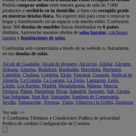
Podrás
comprar online
entre nuestra gama de más de 7.000
productos y
recibirlo en tu domicilio
, o bien con
recogida gratis
en nuestras tiendas física.
No esperes más para crear o renovar tu
hogar y transformarlo en un espacio con mucho estilo. Conforama
tiene 300
tiendas de muebles
físicas distribuidas en
6 países
distintos. Aproveche nuestras ofertas de
sofas baratos
,
colchones
baratos
y
liquidaciones de sofas
.
Conforama solo comercializa a través de su website o, físicamente,
en sus
tiendas de sofás
.
Alcalá de Guadaíra
,
Alcalá de Henares
,
Alcorcón
,
Alfafar
,
Alicante
,
Arinaga
,
Asturias
,
Badalona
,
Barakaldo
,
Barcelona
,
Burjassot
,
Castellón
,
Chafiras
,
Cordoba
,
Elche
,
Finestrat
,
Granada
,
Huércal de
Almería
,
La Coruña
,
La Laguna
,
La Zenia
,
Lanzarote
,
León
,
Lleida
,
Los Barrios
,
Madrid
,
Majadahonda
,
Málaga
,
Murcia
,
Orotava
,
Palma
,
Pamplona
,
Rivas
,
Sabadell
,
Sagunto
,
Salt, Girona
,
San Sebastian
,
Sant Boi
,
Santander
,
Santiago de Compostela
,
Sevilla
,
Tamaraceite
,
Terrassa
,
Viana
,
Vilanova i la Geltrú
,
Zaragoza
Ver más >>
© Conforama
Términos y Condiciones
Política de privacidad
Política de cookies
Configuración de Cookies