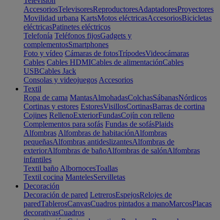
Televisión
Accesorios
Televisores
Reproductores
Adaptadores
Proyectores
Movilidad urbana
Karts
Motos eléctricas
Accesorios
Bicicletas
eléctricas
Patinetes eléctricos
Telefonía
Teléfonos fijos
Gadgets y
complementos
Smartphones
Foto y vídeo
Cámaras de fotos
Trípodes
Videocámaras
Cables
Cables HDMI
Cables de alimentación
Cables
USB
Cables Jack
Consolas y videojuegos
Accesorios
Textil
Ropa de cama
Mantas
Almohadas
Colchas
Sábanas
Nórdicos
Cortinas y estores
Estores
Visillos
Cortinas
Barras de cortina
Cojines
Relleno
Exterior
Fundas
Cojín con relleno
Complementos para sofás
Fundas de sofás
Plaids
Alfombras
Alfombras de habitación
Alfombras
pequeñas
Alfombras antideslizantes
Alfombras de
exterior
Alfombras de baño
Alfombras de salón
Alfombras
infantiles
Textil baño
Albornoces
Toallas
Textil cocina
Manteles
Servilletas
Decoración
Decoración de pared
Letreros
Espejos
Relojes de
pared
Tableros
Canvas
Cuadros pintados a mano
Marcos
Placas
decorativas
Cuadros