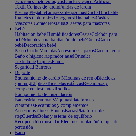
estaciones metereológicas
Paneles
Cesped Artificial
Textil
Cojines de jardín
Fundas de jardín
Piscina
Plegable
Limpieza de piscinas
Ducha
Hinchable
Juguetes
Columpios
Toboganes
Hinchables
Casitas
Mascotas
Comederos
Jaulas
Casetas para mascotas
Bebé
Habitación bebé
Humidificadores
Cestas
Colchón para
bebé
Muebles para habitación de bebé
Cunas
Cama
bebé
Decoración bebé
Paseo
Coche
Mochilas
Accesorios
Capazos
Carrito ligero
Baño e higiene
Aspirador nasal
Orinales
Textil bebé
Cojines
Funda
Seguridad
Barreras
Deporte
Equipamiento de cardio
Máquinas de remo
Bicicletas
spinning
Elípticas
Bicicletas estáticas
Recambios y
complementos
Cintas
Rodillos
Equipamiento de musculación
Bancos
Mancuernas
Máquinas
Plataformas
vibratorias
Recambios y complementos
Accesorios fitness
Bandas
Barras
Plataforma de
step
Cuerdas
Bolas y esferas de equilibrio
Recuperación muscular
Electroestimulación
Terapia de
percusión
Baño