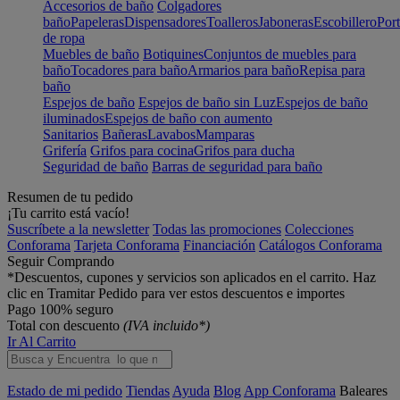
Accesorios de baño
Colgadores
baño
Papeleras
Dispensadores
Toalleros
Jaboneras
Escobillero
Port
de ropa
Muebles de baño
Botiquines
Conjuntos de muebles para
baño
Tocadores para baño
Armarios para baño
Repisa para
baño
Espejos de baño
Espejos de baño sin Luz
Espejos de baño
iluminados
Espejos de baño con aumento
Sanitarios
Bañeras
Lavabos
Mamparas
Grifería
Grifos para cocina
Grifos para ducha
Seguridad de baño
Barras de seguridad para baño
Resumen de tu pedido
¡Tu carrito está vacío!
Suscríbete a la newsletter
Todas las promociones
Colecciones
Conforama
Tarjeta Conforama
Financiación
Catálogos Conforama
Seguir Comprando
*Descuentos, cupones y servicios son aplicados en el carrito. Haz
clic en Tramitar Pedido para ver estos descuentos e importes
Pago 100% seguro
Total con descuento
(IVA incluido*)
Ir Al Carrito
Estado de mi pedido
Tiendas
Ayuda
Blog
App Conforama
Baleares