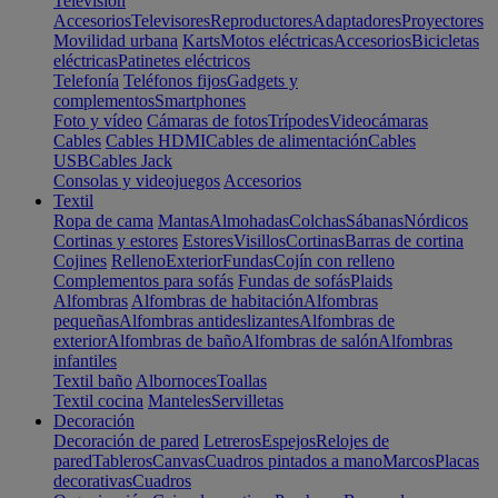
Televisión
Accesorios
Televisores
Reproductores
Adaptadores
Proyectores
Movilidad urbana
Karts
Motos eléctricas
Accesorios
Bicicletas
eléctricas
Patinetes eléctricos
Telefonía
Teléfonos fijos
Gadgets y
complementos
Smartphones
Foto y vídeo
Cámaras de fotos
Trípodes
Videocámaras
Cables
Cables HDMI
Cables de alimentación
Cables
USB
Cables Jack
Consolas y videojuegos
Accesorios
Textil
Ropa de cama
Mantas
Almohadas
Colchas
Sábanas
Nórdicos
Cortinas y estores
Estores
Visillos
Cortinas
Barras de cortina
Cojines
Relleno
Exterior
Fundas
Cojín con relleno
Complementos para sofás
Fundas de sofás
Plaids
Alfombras
Alfombras de habitación
Alfombras
pequeñas
Alfombras antideslizantes
Alfombras de
exterior
Alfombras de baño
Alfombras de salón
Alfombras
infantiles
Textil baño
Albornoces
Toallas
Textil cocina
Manteles
Servilletas
Decoración
Decoración de pared
Letreros
Espejos
Relojes de
pared
Tableros
Canvas
Cuadros pintados a mano
Marcos
Placas
decorativas
Cuadros