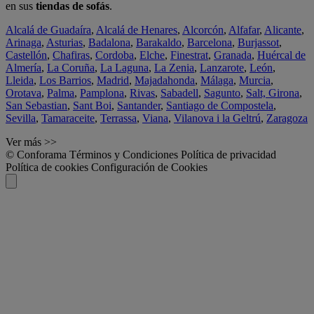
en sus
tiendas de sofás
.
Alcalá de Guadaíra
,
Alcalá de Henares
,
Alcorcón
,
Alfafar
,
Alicante
,
Arinaga
,
Asturias
,
Badalona
,
Barakaldo
,
Barcelona
,
Burjassot
,
Castellón
,
Chafiras
,
Cordoba
,
Elche
,
Finestrat
,
Granada
,
Huércal de
Almería
,
La Coruña
,
La Laguna
,
La Zenia
,
Lanzarote
,
León
,
Lleida
,
Los Barrios
,
Madrid
,
Majadahonda
,
Málaga
,
Murcia
,
Orotava
,
Palma
,
Pamplona
,
Rivas
,
Sabadell
,
Sagunto
,
Salt, Girona
,
San Sebastian
,
Sant Boi
,
Santander
,
Santiago de Compostela
,
Sevilla
,
Tamaraceite
,
Terrassa
,
Viana
,
Vilanova i la Geltrú
,
Zaragoza
Ver más >>
© Conforama
Términos y Condiciones
Política de privacidad
Política de cookies
Configuración de Cookies