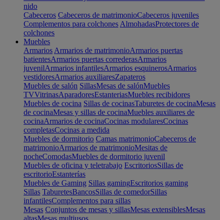
nido
Cabeceros
Cabeceros de matrimonio
Cabeceros juveniles
Complementos para colchones
Almohadas
Protectores de
colchones
Muebles
Armarios
Armarios de matrimonio
Armarios puertas
batientes
Armarios puertas correderas
Armarios
juvenil
Armarios infantiles
Armarios esquineros
Armarios
vestidores
Armarios auxiliares
Zapateros
Muebles de salón
Sillas
Mesas de salón
Muebles
TV
Vitrinas
Aparadores
Estanterias
Muebles recibidores
Muebles de cocina
Sillas de cocinas
Taburetes de cocina
Mesas
de cocina
Mesas y sillas de cocina
Muebles auxiliares de
cocina
Armarios de cocina
Cocinas modulares
Cocinas
completas
Cocinas a medida
Muebles de dormitorio
Camas matrimonio
Cabeceros de
matrimonio
Armarios de matrimonio
Mesitas de
noche
Comodas
Muebles de dormitorio juvenil
Muebles de oficina y teletrabajo
Escritorios
Sillas de
escritorio
Estanterías
Muebles de Gaming
Sillas gaming
Escritorios gaming
Sillas
Taburetes
Bancos
Sillas de comedor
Sillas
infantiles
Complementos para sillas
Mesas
Conjuntos de mesas y sillas
Mesas extensibles
Mesas
altas
Mesas multiusos