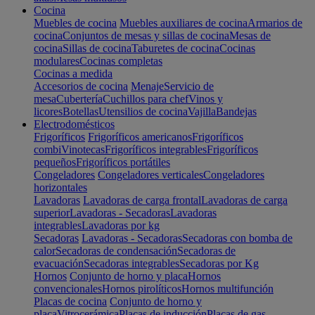
Cocina
Muebles de cocina
Muebles auxiliares de cocina
Armarios de
cocina
Conjuntos de mesas y sillas de cocina
Mesas de
cocina
Sillas de cocina
Taburetes de cocina
Cocinas
modulares
Cocinas completas
Cocinas a medida
Accesorios de cocina
Menaje
Servicio de
mesa
Cubertería
Cuchillos para chef
Vinos y
licores
Botellas
Utensilios de cocina
Vajilla
Bandejas
Electrodomésticos
Frigoríficos
Frigoríficos americanos
Frigoríficos
combi
Vinotecas
Frigoríficos integrables
Frigoríficos
pequeños
Frigoríficos portátiles
Congeladores
Congeladores verticales
Congeladores
horizontales
Lavadoras
Lavadoras de carga frontal
Lavadoras de carga
superior
Lavadoras - Secadoras
Lavadoras
integrables
Lavadoras por kg
Secadoras
Lavadoras - Secadoras
Secadoras con bomba de
calor
Secadoras de condensación
Secadoras de
evacuación
Secadoras integrables
Secadoras por Kg
Hornos
Conjunto de horno y placa
Hornos
convencionales
Hornos pirolíticos
Hornos multifunción
Placas de cocina
Conjunto de horno y
placa
Vitrocerámica
Placas de inducción
Placas de gas