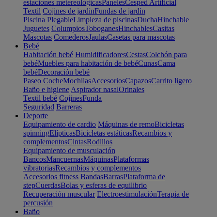
estaciones metereológicas
Paneles
Cesped Artificial
Textil
Cojines de jardín
Fundas de jardín
Piscina
Plegable
Limpieza de piscinas
Ducha
Hinchable
Juguetes
Columpios
Toboganes
Hinchables
Casitas
Mascotas
Comederos
Jaulas
Casetas para mascotas
Bebé
Habitación bebé
Humidificadores
Cestas
Colchón para
bebé
Muebles para habitación de bebé
Cunas
Cama
bebé
Decoración bebé
Paseo
Coche
Mochilas
Accesorios
Capazos
Carrito ligero
Baño e higiene
Aspirador nasal
Orinales
Textil bebé
Cojines
Funda
Seguridad
Barreras
Deporte
Equipamiento de cardio
Máquinas de remo
Bicicletas
spinning
Elípticas
Bicicletas estáticas
Recambios y
complementos
Cintas
Rodillos
Equipamiento de musculación
Bancos
Mancuernas
Máquinas
Plataformas
vibratorias
Recambios y complementos
Accesorios fitness
Bandas
Barras
Plataforma de
step
Cuerdas
Bolas y esferas de equilibrio
Recuperación muscular
Electroestimulación
Terapia de
percusión
Baño