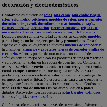
decoración y electrodomésticos
Conforama
es tu tienda de
sofás
,
sofá cama
,
sofá chaise longue
,
sillón
,
sillón relax
,
colchones
,
muebles de salón
,
mesas comedor
,
dormitorio de juvenil
,
dormitorio de matrimonio
,
canapés
,
cocinas a medida
,
decoración
,
electrodomésticos
,
frigoríficos
,
microondas
,
lavavajillas
,
lavadora secadora
, y
televisiones
.
Descubre nuestra amplia variedad de estilos en cualquier
muebles
para tu hogar,
con los mejores precios y promociones
. Crea el
espacio en el que vives gracias a nuestros
muebles de comedor
y
habitaciones,
armarios
y
zapateros
,
mesas de comedor
y
sillas de
escritorio
. Además, podrás decorar tu casa con multitud de
artículos, tener el mejor ocio con los productos de
imagen y sonido
y aprovechar tu
jardín
en las épocas de buen tiempo. Conforama
realiza el
servicio de envío a domicilio como recogida en tienda.
Podrás
comprar online
entre nuestra gama de más de 7.000
productos y
recibirlo en tu domicilio
, o bien con
recogida gratis
en nuestras tiendas física.
No esperes más para crear o renovar tu
hogar y transformarlo en un espacio con mucho estilo. Conforama
tiene 300
tiendas de muebles
físicas distribuidas en
6 países
distintos. Aproveche nuestras ofertas de
sofas baratos
,
colchones
baratos
y
liquidaciones de sofas
.
Conforama solo comercializa a través de su website o, físicamente,