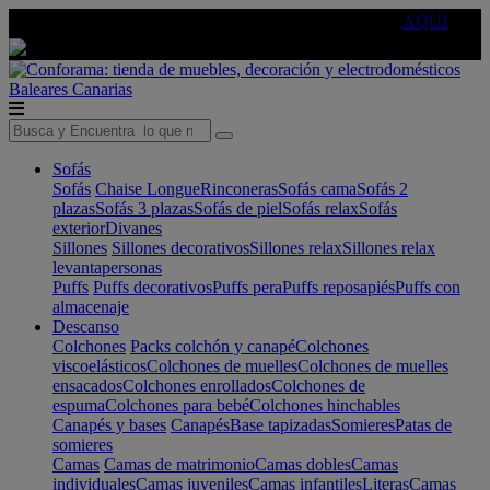
🔵Cambia tu electro con
-10% EXTRA
de descuento ☑️
AQUÍ
Baleares
Canarias
Sofás
Sofás
Chaise Longue
Rinconeras
Sofás cama
Sofás 2
plazas
Sofás 3 plazas
Sofás de piel
Sofás relax
Sofás
exterior
Divanes
Sillones
Sillones decorativos
Sillones relax
Sillones relax
levantapersonas
Puffs
Puffs decorativos
Puffs pera
Puffs reposapiés
Puffs con
almacenaje
Descanso
Colchones
Packs colchón y canapé
Colchones
viscoelásticos
Colchones de muelles
Colchones de muelles
ensacados
Colchones enrollados
Colchones de
espuma
Colchones para bebé
Colchones hinchables
Canapés y bases
Canapés
Base tapizadas
Somieres
Patas de
somieres
Camas
Camas de matrimonio
Camas dobles
Camas
individuales
Camas juveniles
Camas infantiles
Literas
Camas