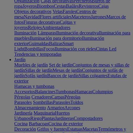
Organización
Cajas decorativas
Percheros
Burros de
ropa
Joyeros
Biombos
Cestas
Baúles
Revisteros
Cajas
Objetos decorativos
Velas
Faroles
Centros de
mesa
Navidad
Flores artificiales
Maceteros
Jarrones
Marcos de
fotos
Figuras decorativas
Cajitas y
joyeros
Relojes
Ambientadores
Iluminación
Lámparas
Iluminación decorativa
Iluminación para
muebles
Iluminación para dormitorio
Iluminación
exterior
Guirnaldas
Balizas
Smart
Light
Bombillas
Focos
Iluminación con rieles
Cintas Led
Tendencias y temporadas
Jardín
Muebles de jardín
Set de jardín
Conjuntos de mesas y sillas de
jardín
Sillas de jardín
Mesas de jardín
Conjuntos de sofás de
jardín
Sofás jardín
Bancos de jardín
Sillas colgantes
Estufas de
exterior
Hamacas y tumbonas
Accesorios
Balancines
Tumbonas
Hamacas
Columpios
Pérgolas
Cenadores
Carpas
Pérgolas
Parasoles
Sombrillas
Parasoles
Toldos
Almacenamiento
Armarios
Arcones
Jardinería
Maquinaria
Huertos
Urbanos
Riego
Plantas
Jardineras
Compostadores
Cocina
Barbacoas
Cocina de exterior
Decoración
Grifos y fuentes
Estatuas
Macetas
Termómetros y