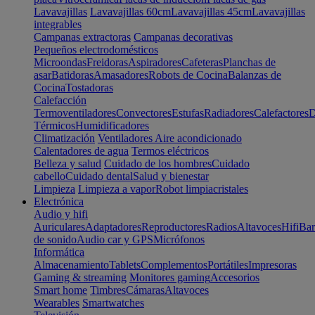
Lavavajillas
Lavavajillas 60cm
Lavavajillas 45cm
Lavavajillas
integrables
Campanas extractoras
Campanas decorativas
Pequeños electrodomésticos
Microondas
Freidoras
Aspiradores
Cafeteras
Planchas de
asar
Batidoras
Amasadores
Robots de Cocina
Balanzas de
Cocina
Tostadoras
Calefacción
Termoventiladores
Convectores
Estufas
Radiadores
Calefactores
D
Térmicos
Humidificadores
Climatización
Ventiladores
Aire acondicionado
Calentadores de agua
Termos eléctricos
Belleza y salud
Cuidado de los hombres
Cuidado
cabello
Cuidado dental
Salud y bienestar
Limpieza
Limpieza a vapor
Robot limpiacristales
Electrónica
Audio y hifi
Auriculares
Adaptadores
Reproductores
Radios
Altavoces
Hifi
Bar
de sonido
Audio car y GPS
Micrófonos
Informática
Almacenamiento
Tablets
Complementos
Portátiles
Impresoras
Gaming & streaming
Monitores gaming
Accesorios
Smart home
Timbres
Cámaras
Altavoces
Wearables
Smartwatches