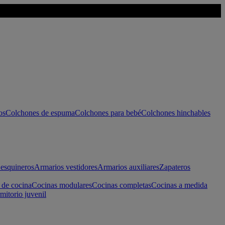
os
Colchones de espuma
Colchones para bebé
Colchones hinchables
esquineros
Armarios vestidores
Armarios auxiliares
Zapateros
 de cocina
Cocinas modulares
Cocinas completas
Cocinas a medida
mitorio juvenil