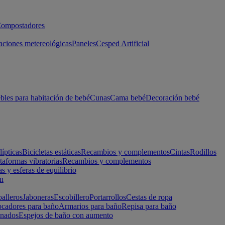
ompostadores
aciones metereológicas
Paneles
Cesped Artificial
les para habitación de bebé
Cunas
Cama bebé
Decoración bebé
lípticas
Bicicletas estáticas
Recambios y complementos
Cintas
Rodillos
taformas vibratorias
Recambios y complementos
s y esferas de equilibrio
ón
alleros
Jaboneras
Escobillero
Portarrollos
Cestas de ropa
cadores para baño
Armarios para baño
Repisa para baño
inados
Espejos de baño con aumento