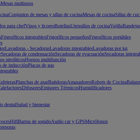
s
Mesas multiusos
cina
Conjuntos de mesas y sillas de cocina
Mesas de cocina
Sillas de coc
los para chef
Vinos y licores
Botellas
Utensilios de cocina
Vajilla
Bandeja
s
Frigoríficos integrables
Frigoríficos pequeños
Frigoríficos portátiles
es
ior
Lavadoras - Secadoras
Lavadoras integrables
Lavadoras por kg
r
Secadoras de condensación
Secadoras de evacuación
Secadoras integra
s pirolíticos
Hornos multifunción
s de inducción
Placas de gas
ntegrables
afeteras
Planchas de asar
Batidoras
Amasadores
Robots de Cocina
Balanz
alefactores
Difusores
Emisores Térmicos
Humidificadores
o dental
Salud y bienestar
voces
Hifi
Barras de sonido
Audio car y GPS
Micrófonos
presoras