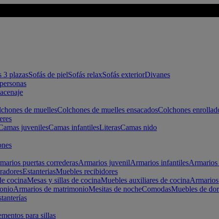
s 3 plazas
Sofás de piel
Sofás relax
Sofás exterior
Divanes
apersonas
macenaje
chones de muelles
Colchones de muelles ensacados
Colchones enrollad
eres
Camas juveniles
Camas infantiles
Literas
Camas nido
ones
marios puertas correderas
Armarios juvenil
Armarios infantiles
Armarios 
radores
Estanterias
Muebles recibidores
e cocina
Mesas y sillas de cocina
Muebles auxiliares de cocina
Armarios
onio
Armarios de matrimonio
Mesitas de noche
Comodas
Muebles de dor
tanterías
entos para sillas