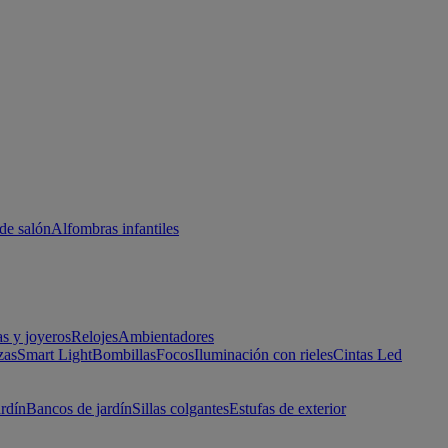
de salón
Alfombras infantiles
as y joyeros
Relojes
Ambientadores
zas
Smart Light
Bombillas
Focos
Iluminación con rieles
Cintas Led
ardín
Bancos de jardín
Sillas colgantes
Estufas de exterior