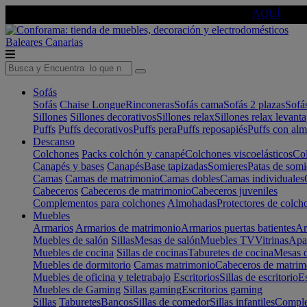
🔵Cambia tu electro con
-10% EXTRA
de descuento ☑️
AQUÍ
Baleares
Canarias
Sofás
Sofás
Chaise Longue
Rinconeras
Sofás cama
Sofás 2 plazas
Sofá
Sillones
Sillones decorativos
Sillones relax
Sillones relax levant
Puffs
Puffs decorativos
Puffs pera
Puffs reposapiés
Puffs con al
Descanso
Colchones
Packs colchón y canapé
Colchones viscoelásticos
Col
Canapés y bases
Canapés
Base tapizadas
Somieres
Patas de somi
Camas
Camas de matrimonio
Camas dobles
Camas individuales
Cabeceros
Cabeceros de matrimonio
Cabeceros juveniles
Complementos para colchones
Almohadas
Protectores de colch
Muebles
Armarios
Armarios de matrimonio
Armarios puertas batientes
Ar
Muebles de salón
Sillas
Mesas de salón
Muebles TV
Vitrinas
Apa
Muebles de cocina
Sillas de cocinas
Taburetes de cocina
Mesas d
Muebles de dormitorio
Camas matrimonio
Cabeceros de matrim
Muebles de oficina y teletrabajo
Escritorios
Sillas de escritorio
Es
Muebles de Gaming
Sillas gaming
Escritorios gaming
Sillas
Taburetes
Bancos
Sillas de comedor
Sillas infantiles
Complem