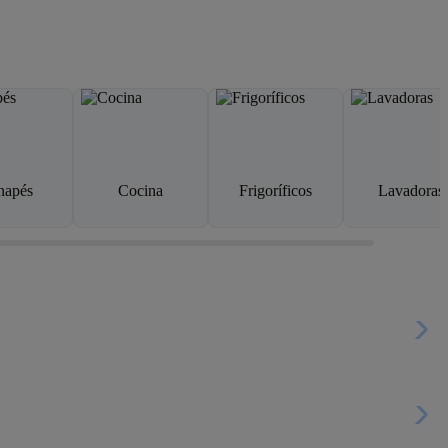
napés
Cocina
Frigoríficos
Lavadoras