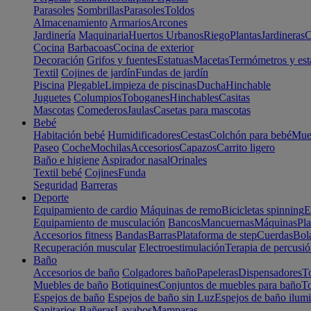
Parasoles
Sombrillas
Parasoles
Toldos
Almacenamiento
Armarios
Arcones
Jardinería
Maquinaria
Huertos Urbanos
Riego
Plantas
Jardineras
C
Cocina
Barbacoas
Cocina de exterior
Decoración
Grifos y fuentes
Estatuas
Macetas
Termómetros y est
Textil
Cojines de jardín
Fundas de jardín
Piscina
Plegable
Limpieza de piscinas
Ducha
Hinchable
Juguetes
Columpios
Toboganes
Hinchables
Casitas
Mascotas
Comederos
Jaulas
Casetas para mascotas
Bebé
Habitación bebé
Humidificadores
Cestas
Colchón para bebé
Mueb
Paseo
Coche
Mochilas
Accesorios
Capazos
Carrito ligero
Baño e higiene
Aspirador nasal
Orinales
Textil bebé
Cojines
Funda
Seguridad
Barreras
Deporte
Equipamiento de cardio
Máquinas de remo
Bicicletas spinning
E
Equipamiento de musculación
Bancos
Mancuernas
Máquinas
Pla
Accesorios fitness
Bandas
Barras
Plataforma de step
Cuerdas
Bola
Recuperación muscular
Electroestimulación
Terapia de percusi
Baño
Accesorios de baño
Colgadores baño
Papeleras
Dispensadores
To
Muebles de baño
Botiquines
Conjuntos de muebles para baño
To
Espejos de baño
Espejos de baño sin Luz
Espejos de baño ilum
Sanitarios
Bañeras
Lavabos
Mamparas