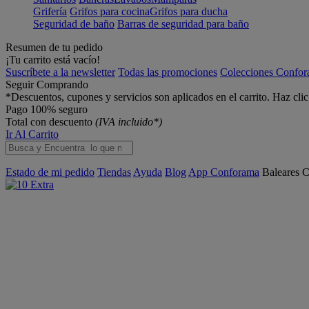
Grifería
Grifos para cocina
Grifos para ducha
Seguridad de baño
Barras de seguridad para baño
Resumen de tu pedido
¡Tu carrito está vacío!
Suscríbete a la newsletter
Todas las promociones
Colecciones Confo
Seguir Comprando
*Descuentos, cupones y servicios son aplicados en el carrito. Haz cli
Pago 100% seguro
Total con descuento
(IVA incluido*)
Ir Al Carrito
Estado de mi pedido
Tiendas
Ayuda
Blog
App Conforama
Baleares
C