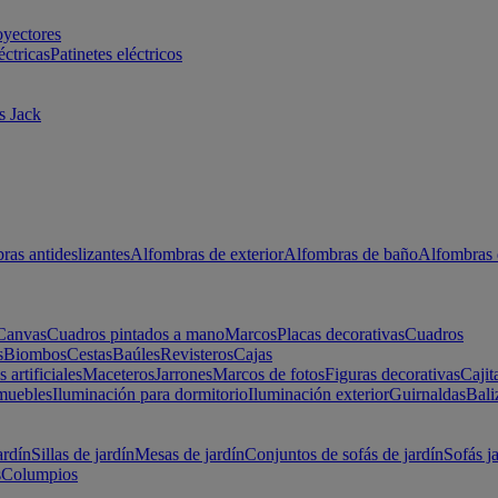
oyectores
éctricas
Patinetes eléctricos
s Jack
ras antideslizantes
Alfombras de exterior
Alfombras de baño
Alfombras 
Canvas
Cuadros pintados a mano
Marcos
Placas decorativas
Cuadros
s
Biombos
Cestas
Baúles
Revisteros
Cajas
s artificiales
Maceteros
Jarrones
Marcos de fotos
Figuras decorativas
Cajit
muebles
Iluminación para dormitorio
Iluminación exterior
Guirnaldas
Bali
ardín
Sillas de jardín
Mesas de jardín
Conjuntos de sofás de jardín
Sofás j
s
Columpios