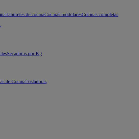
ina
Taburetes de cocina
Cocinas modulares
Cocinas completas
s
bles
Secadoras por Kg
as de Cocina
Tostadoras