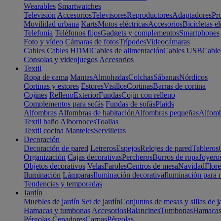
Wearables
Smartwatches
Televisión
Accesorios
Televisores
Reproductores
Adaptadores
Pr
Movilidad urbana
Karts
Motos eléctricas
Accesorios
Bicicletas el
Telefonía
Teléfonos fijos
Gadgets y complementos
Smartphones
Foto y vídeo
Cámaras de fotos
Trípodes
Videocámaras
Cables
Cables HDMI
Cables de alimentación
Cables USB
Cable
Consolas y videojuegos
Accesorios
Textil
Ropa de cama
Mantas
Almohadas
Colchas
Sábanas
Nórdicos
Cortinas y estores
Estores
Visillos
Cortinas
Barras de cortina
Cojines
Relleno
Exterior
Fundas
Cojín con relleno
Complementos para sofás
Fundas de sofás
Plaids
Alfombras
Alfombras de habitación
Alfombras pequeñas
Alfomb
Textil baño
Albornoces
Toallas
Textil cocina
Manteles
Servilletas
Decoración
Decoración de pared
Letreros
Espejos
Relojes de pared
Tableros
Organización
Cajas decorativas
Percheros
Burros de ropa
Joyero
Objetos decorativos
Velas
Faroles
Centros de mesa
Navidad
Flore
Iluminación
Lámparas
Iluminación decorativa
Iluminación para 
Tendencias y temporadas
Jardín
Muebles de jardín
Set de jardín
Conjuntos de mesas y sillas de j
Hamacas y tumbonas
Accesorios
Balancines
Tumbonas
Hamaca
Pérgolas
Cenadores
Carpas
Pérgolas