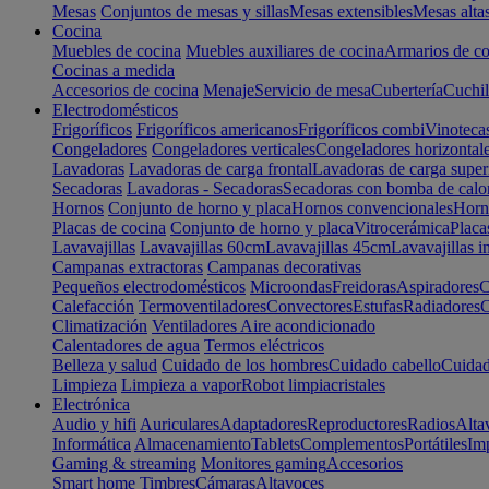
Mesas
Conjuntos de mesas y sillas
Mesas extensibles
Mesas alta
Cocina
Muebles de cocina
Muebles auxiliares de cocina
Armarios de co
Cocinas a medida
Accesorios de cocina
Menaje
Servicio de mesa
Cubertería
Cuchil
Electrodomésticos
Frigoríficos
Frigoríficos americanos
Frigoríficos combi
Vinoteca
Congeladores
Congeladores verticales
Congeladores horizontal
Lavadoras
Lavadoras de carga frontal
Lavadoras de carga super
Secadoras
Lavadoras - Secadoras
Secadoras con bomba de calo
Hornos
Conjunto de horno y placa
Hornos convencionales
Horno
Placas de cocina
Conjunto de horno y placa
Vitrocerámica
Placa
Lavavajillas
Lavavajillas 60cm
Lavavajillas 45cm
Lavavajillas i
Campanas extractoras
Campanas decorativas
Pequeños electrodomésticos
Microondas
Freidoras
Aspiradores
C
Calefacción
Termoventiladores
Convectores
Estufas
Radiadores
C
Climatización
Ventiladores
Aire acondicionado
Calentadores de agua
Termos eléctricos
Belleza y salud
Cuidado de los hombres
Cuidado cabello
Cuidad
Limpieza
Limpieza a vapor
Robot limpiacristales
Electrónica
Audio y hifi
Auriculares
Adaptadores
Reproductores
Radios
Alta
Informática
Almacenamiento
Tablets
Complementos
Portátiles
Im
Gaming & streaming
Monitores gaming
Accesorios
Smart home
Timbres
Cámaras
Altavoces