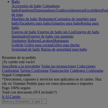
Baño
Accesorios de baño
Colgadores
baño
Papeleras
Dispensadores
Toalleros
Jaboneras
Escobillero
Port
de ropa
Muebles de baño
Botiquines
Conjuntos de muebles para
baño
Tocadores para baño
Armarios para baño
Repisa para
baño
Espejos de baño
Espejos de baño sin Luz
Espejos de baño
iluminados
Espejos de baño con aumento
Sanitarios
Bañeras
Lavabos
Mamparas
Grifería
Grifos para cocina
Grifos para ducha
Seguridad de baño
Barras de seguridad para baño
Resumen de tu pedido
¡Tu carrito está vacío!
Suscríbete a la newsletter
Todas las promociones
Colecciones
Conforama
Tarjeta Conforama
Financiación
Catálogos Conforama
Seguir Comprando
*Descuentos, cupones y servicios son aplicados en el carrito. Haz
clic en Tramitar Pedido para ver estos descuentos e importes
Pago 100% seguro
Total con descuento
(IVA incluido*)
Ir Al Carrito