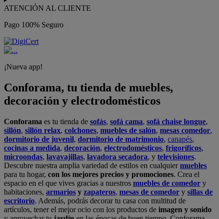
ATENCIÓN AL CLIENTE
Pago 100% Seguro
¡Nueva app!
Conforama, tu tienda de muebles,
decoración y electrodomésticos
Conforama
es tu tienda de
sofás
,
sofá cama
,
sofá chaise longue
,
sillón
,
sillón relax
,
colchones
,
muebles de salón
,
mesas comedor
,
dormitorio de juvenil
,
dormitorio de matrimonio
,
canapés
,
cocinas a medida
,
decoración
,
electrodomésticos
,
frigoríficos
,
microondas
,
lavavajillas
,
lavadora secadora
, y
televisiones
.
Descubre nuestra amplia variedad de estilos en cualquier
muebles
para tu hogar,
con los mejores precios y promociones
. Crea el
espacio en el que vives gracias a nuestros
muebles de comedor
y
habitaciones,
armarios
y
zapateros
,
mesas de comedor
y
sillas de
escritorio
. Además, podrás decorar tu casa con multitud de
artículos, tener el mejor ocio con los productos de
imagen y sonido
y aprovechar tu
jardín
en las épocas de buen tiempo. Conforama