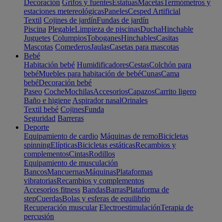
Decoración
Grifos y fuentes
Estatuas
Macetas
Termómetros y
estaciones metereológicas
Paneles
Cesped Artificial
Textil
Cojines de jardín
Fundas de jardín
Piscina
Plegable
Limpieza de piscinas
Ducha
Hinchable
Juguetes
Columpios
Toboganes
Hinchables
Casitas
Mascotas
Comederos
Jaulas
Casetas para mascotas
Bebé
Habitación bebé
Humidificadores
Cestas
Colchón para
bebé
Muebles para habitación de bebé
Cunas
Cama
bebé
Decoración bebé
Paseo
Coche
Mochilas
Accesorios
Capazos
Carrito ligero
Baño e higiene
Aspirador nasal
Orinales
Textil bebé
Cojines
Funda
Seguridad
Barreras
Deporte
Equipamiento de cardio
Máquinas de remo
Bicicletas
spinning
Elípticas
Bicicletas estáticas
Recambios y
complementos
Cintas
Rodillos
Equipamiento de musculación
Bancos
Mancuernas
Máquinas
Plataformas
vibratorias
Recambios y complementos
Accesorios fitness
Bandas
Barras
Plataforma de
step
Cuerdas
Bolas y esferas de equilibrio
Recuperación muscular
Electroestimulación
Terapia de
percusión