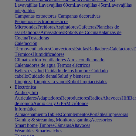
Lavavajillas
Lavavajillas 60cm
Lavavajillas 45cm
Lavavajillas
integrables
Campanas extractoras
Campanas decorativas
Pequeños electrodomésticos
Microondas
Freidoras
Aspiradores
Cafeteras
Planchas de
asar
Batidoras
Amasadores
Robots de Cocina
Balanzas de
Cocina
Tostadoras
Calefacción
Termoventiladores
Convectores
Estufas
Radiadores
Calefactores
D
Térmicos
Humidificadores
Climatización
Ventiladores
Aire acondicionado
Calentadores de agua
Termos eléctricos
Belleza y salud
Cuidado de los hombres
Cuidado
cabello
Cuidado dental
Salud y bienestar
Limpieza
Limpieza a vapor
Robot limpiacristales
Electrónica
Audio y hifi
Auriculares
Adaptadores
Reproductores
Radios
Altavoces
Hifi
Bar
de sonido
Audio car y GPS
Micrófonos
Informática
Almacenamiento
Tablets
Complementos
Portátiles
Impresoras
Gaming & streaming
Monitores gaming
Accesorios
Smart home
Timbres
Cámaras
Altavoces
Wearables
Smartwatches