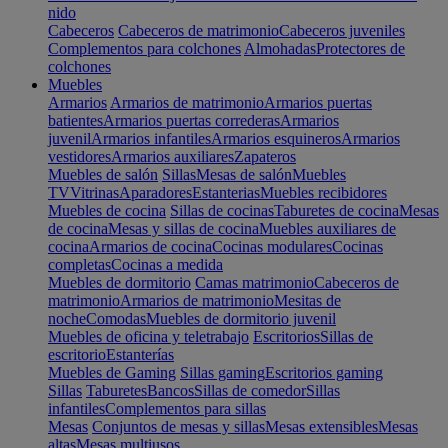
nido
Cabeceros
Cabeceros de matrimonio
Cabeceros juveniles
Complementos para colchones
Almohadas
Protectores de
colchones
Muebles
Armarios
Armarios de matrimonio
Armarios puertas
batientes
Armarios puertas correderas
Armarios
juvenil
Armarios infantiles
Armarios esquineros
Armarios
vestidores
Armarios auxiliares
Zapateros
Muebles de salón
Sillas
Mesas de salón
Muebles
TV
Vitrinas
Aparadores
Estanterias
Muebles recibidores
Muebles de cocina
Sillas de cocinas
Taburetes de cocina
Mesas
de cocina
Mesas y sillas de cocina
Muebles auxiliares de
cocina
Armarios de cocina
Cocinas modulares
Cocinas
completas
Cocinas a medida
Muebles de dormitorio
Camas matrimonio
Cabeceros de
matrimonio
Armarios de matrimonio
Mesitas de
noche
Comodas
Muebles de dormitorio juvenil
Muebles de oficina y teletrabajo
Escritorios
Sillas de
escritorio
Estanterías
Muebles de Gaming
Sillas gaming
Escritorios gaming
Sillas
Taburetes
Bancos
Sillas de comedor
Sillas
infantiles
Complementos para sillas
Mesas
Conjuntos de mesas y sillas
Mesas extensibles
Mesas
altas
Mesas multiusos