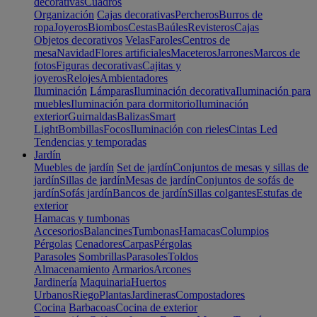
decorativas
Cuadros
Organización
Cajas decorativas
Percheros
Burros de
ropa
Joyeros
Biombos
Cestas
Baúles
Revisteros
Cajas
Objetos decorativos
Velas
Faroles
Centros de
mesa
Navidad
Flores artificiales
Maceteros
Jarrones
Marcos de
fotos
Figuras decorativas
Cajitas y
joyeros
Relojes
Ambientadores
Iluminación
Lámparas
Iluminación decorativa
Iluminación para
muebles
Iluminación para dormitorio
Iluminación
exterior
Guirnaldas
Balizas
Smart
Light
Bombillas
Focos
Iluminación con rieles
Cintas Led
Tendencias y temporadas
Jardín
Muebles de jardín
Set de jardín
Conjuntos de mesas y sillas de
jardín
Sillas de jardín
Mesas de jardín
Conjuntos de sofás de
jardín
Sofás jardín
Bancos de jardín
Sillas colgantes
Estufas de
exterior
Hamacas y tumbonas
Accesorios
Balancines
Tumbonas
Hamacas
Columpios
Pérgolas
Cenadores
Carpas
Pérgolas
Parasoles
Sombrillas
Parasoles
Toldos
Almacenamiento
Armarios
Arcones
Jardinería
Maquinaria
Huertos
Urbanos
Riego
Plantas
Jardineras
Compostadores
Cocina
Barbacoas
Cocina de exterior