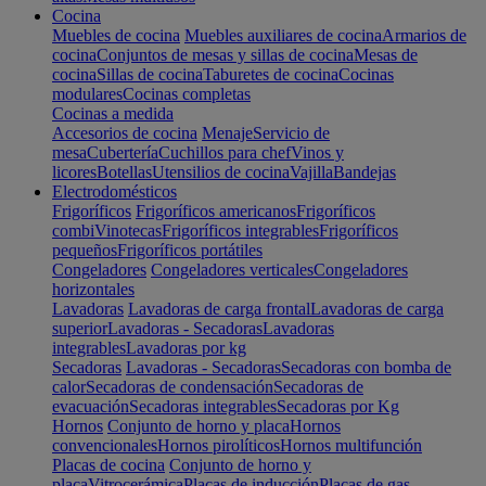
Cocina
Muebles de cocina
Muebles auxiliares de cocina
Armarios de
cocina
Conjuntos de mesas y sillas de cocina
Mesas de
cocina
Sillas de cocina
Taburetes de cocina
Cocinas
modulares
Cocinas completas
Cocinas a medida
Accesorios de cocina
Menaje
Servicio de
mesa
Cubertería
Cuchillos para chef
Vinos y
licores
Botellas
Utensilios de cocina
Vajilla
Bandejas
Electrodomésticos
Frigoríficos
Frigoríficos americanos
Frigoríficos
combi
Vinotecas
Frigoríficos integrables
Frigoríficos
pequeños
Frigoríficos portátiles
Congeladores
Congeladores verticales
Congeladores
horizontales
Lavadoras
Lavadoras de carga frontal
Lavadoras de carga
superior
Lavadoras - Secadoras
Lavadoras
integrables
Lavadoras por kg
Secadoras
Lavadoras - Secadoras
Secadoras con bomba de
calor
Secadoras de condensación
Secadoras de
evacuación
Secadoras integrables
Secadoras por Kg
Hornos
Conjunto de horno y placa
Hornos
convencionales
Hornos pirolíticos
Hornos multifunción
Placas de cocina
Conjunto de horno y
placa
Vitrocerámica
Placas de inducción
Placas de gas