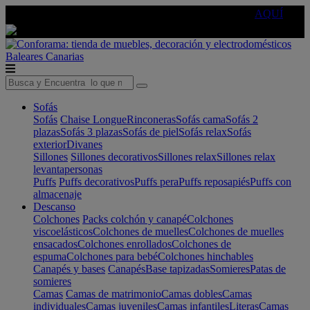
🔵Cambia tu electro con
-10% EXTRA
de descuento ☑️
AQUÍ
Baleares
Canarias
Sofás
Sofás
Chaise Longue
Rinconeras
Sofás cama
Sofás 2
plazas
Sofás 3 plazas
Sofás de piel
Sofás relax
Sofás
exterior
Divanes
Sillones
Sillones decorativos
Sillones relax
Sillones relax
levantapersonas
Puffs
Puffs decorativos
Puffs pera
Puffs reposapiés
Puffs con
almacenaje
Descanso
Colchones
Packs colchón y canapé
Colchones
viscoelásticos
Colchones de muelles
Colchones de muelles
ensacados
Colchones enrollados
Colchones de
espuma
Colchones para bebé
Colchones hinchables
Canapés y bases
Canapés
Base tapizadas
Somieres
Patas de
somieres
Camas
Camas de matrimonio
Camas dobles
Camas
individuales
Camas juveniles
Camas infantiles
Literas
Camas