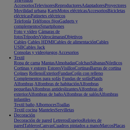
Televisión
Accesorios
Televisores
Reproductores
Adaptadores
Proyectores
Movilidad urbana
Karts
Motos eléctricas
Accesorios
Bicicletas
eléctricas
Patinetes eléctricos
Telefonía
Teléfonos fijos
Gadgets y
complementos
Smartphones
Foto y vídeo
Cámaras de
fotos
Trípodes
Videocámaras
Objetivos
Cables
Cables HDMI
Cables de alimentación
Cables
USB
Cables Jack
Consolas y videojuegos
Accesorios
Textil
Ropa de cama
Mantas
Almohadas
Colchas
Sábanas
Nórdicos
Cortinas y estores
Estores
Visillos
Cortinas
Barras de cortina
Cojines
Relleno
Exterior
Fundas
Cojín con relleno
Complementos para sofás
Fundas de sofás
Plaids
Alfombras
Alfombras de habitación
Alfombras
pequeñas
Alfombras antideslizantes
Alfombras de
exterior
Alfombras de baño
Alfombras de salón
Alfombras
infantiles
Textil baño
Albornoces
Toallas
Textil cocina
Manteles
Servilletas
Decoración
Decoración de pared
Letreros
Espejos
Relojes de
pared
Tableros
Canvas
Cuadros pintados a mano
Marcos
Placas