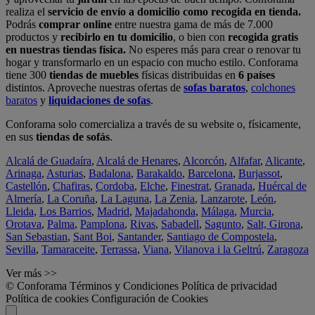
realiza el
servicio de envío a domicilio como recogida en tienda.
Podrás
comprar online
entre nuestra gama de más de 7.000
productos y
recibirlo en tu domicilio
, o bien con
recogida gratis
en nuestras tiendas física.
No esperes más para crear o renovar tu
hogar y transformarlo en un espacio con mucho estilo. Conforama
tiene 300
tiendas de muebles
físicas distribuidas en
6 países
distintos. Aproveche nuestras ofertas de
sofas baratos
,
colchones
baratos
y
liquidaciones de sofas
.
Conforama solo comercializa a través de su website o, físicamente,
en sus
tiendas de sofás
.
Alcalá de Guadaíra
,
Alcalá de Henares
,
Alcorcón
,
Alfafar
,
Alicante
,
Arinaga
,
Asturias
,
Badalona
,
Barakaldo
,
Barcelona
,
Burjassot
,
Castellón
,
Chafiras
,
Cordoba
,
Elche
,
Finestrat
,
Granada
,
Huércal de
Almería
,
La Coruña
,
La Laguna
,
La Zenia
,
Lanzarote
,
León
,
Lleida
,
Los Barrios
,
Madrid
,
Majadahonda
,
Málaga
,
Murcia
,
Orotava
,
Palma
,
Pamplona
,
Rivas
,
Sabadell
,
Sagunto
,
Salt, Girona
,
San Sebastian
,
Sant Boi
,
Santander
,
Santiago de Compostela
,
Sevilla
,
Tamaraceite
,
Terrassa
,
Viana
,
Vilanova i la Geltrú
,
Zaragoza
Ver más >>
© Conforama
Términos y Condiciones
Política de privacidad
Política de cookies
Configuración de Cookies