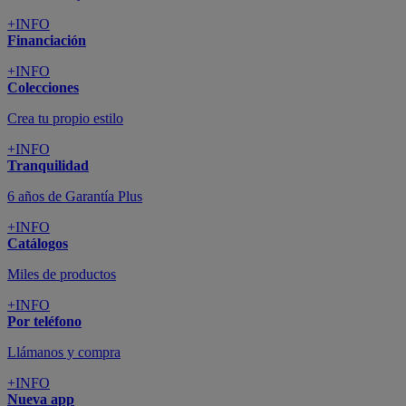
+INFO
Financiación
+INFO
Colecciones
Crea tu propio estilo
+INFO
Tranquilidad
6 años de Garantía Plus
+INFO
Catálogos
Miles de productos
+INFO
Por teléfono
Llámanos y compra
+INFO
Nueva app