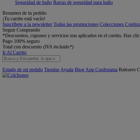
Seguridad de baño
Barras de seguridad para baño
Resumen de tu pedido
¡Tu carrito está vacío!
Suscríbete a la newsletter
Todas las promociones
Colecciones Confo
Seguir Comprando
*Descuentos, cupones y servicios son aplicados en el carrito. Haz cli
Pago 100% seguro
Total con descuento
(IVA incluido*)
Ir Al Carrito
Estado de mi pedido
Tiendas
Ayuda
Blog
App Conforama
Baleares
C