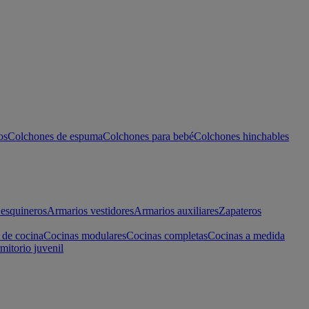
os
Colchones de espuma
Colchones para bebé
Colchones hinchables
esquineros
Armarios vestidores
Armarios auxiliares
Zapateros
 de cocina
Cocinas modulares
Cocinas completas
Cocinas a medida
mitorio juvenil