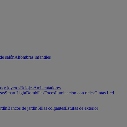
de salón
Alfombras infantiles
as y joyeros
Relojes
Ambientadores
zas
Smart Light
Bombillas
Focos
Iluminación con rieles
Cintas Led
ardín
Bancos de jardín
Sillas colgantes
Estufas de exterior