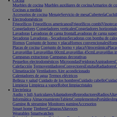
Cocina
Muebles de cocina
Muebles auxiliares de cocina
Armarios de co
Cocinas a medida
Accesorios de cocina
Menaje
Servicio de mesa
Cubertería
Cuchil
Electrodomésticos
Frigoríficos
Frigoríficos americanos
Frigoríficos combi
Vinoteca
Congeladores
Congeladores verticales
Congeladores horizontal
Lavadoras
Lavadoras de carga frontal
Lavadoras de carga super
Secadoras
Lavadoras - Secadoras
Secadoras con bomba de calo
Hornos
Conjunto de horno y placa
Hornos convencionales
Horno
Placas de cocina
Conjunto de horno y placa
Vitrocerámica
Placa
Lavavajillas
Lavavajillas 60cm
Lavavajillas 45cm
Lavavajillas i
Campanas extractoras
Campanas decorativas
Pequeños electrodomésticos
Microondas
Freidoras
Aspiradores
C
Calefacción
Termoventiladores
Convectores
Estufas
Radiadores
C
Climatización
Ventiladores
Aire acondicionado
Calentadores de agua
Termos eléctricos
Belleza y salud
Cuidado de los hombres
Cuidado cabello
Cuidad
Limpieza
Limpieza a vapor
Robot limpiacristales
Electrónica
Audio y hifi
Auriculares
Adaptadores
Reproductores
Radios
Alta
Informática
Almacenamiento
Tablets
Complementos
Portátiles
Im
Gaming & streaming
Monitores gaming
Accesorios
Smart home
Timbres
Cámaras
Altavoces
Wearables
Smartwatches