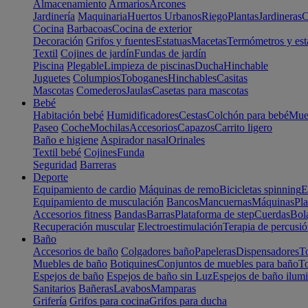
Almacenamiento
Armarios
Arcones
Jardinería
Maquinaria
Huertos Urbanos
Riego
Plantas
Jardineras
C
Cocina
Barbacoas
Cocina de exterior
Decoración
Grifos y fuentes
Estatuas
Macetas
Termómetros y est
Textil
Cojines de jardín
Fundas de jardín
Piscina
Plegable
Limpieza de piscinas
Ducha
Hinchable
Juguetes
Columpios
Toboganes
Hinchables
Casitas
Mascotas
Comederos
Jaulas
Casetas para mascotas
Bebé
Habitación bebé
Humidificadores
Cestas
Colchón para bebé
Mueb
Paseo
Coche
Mochilas
Accesorios
Capazos
Carrito ligero
Baño e higiene
Aspirador nasal
Orinales
Textil bebé
Cojines
Funda
Seguridad
Barreras
Deporte
Equipamiento de cardio
Máquinas de remo
Bicicletas spinning
E
Equipamiento de musculación
Bancos
Mancuernas
Máquinas
Pla
Accesorios fitness
Bandas
Barras
Plataforma de step
Cuerdas
Bola
Recuperación muscular
Electroestimulación
Terapia de percusi
Baño
Accesorios de baño
Colgadores baño
Papeleras
Dispensadores
To
Muebles de baño
Botiquines
Conjuntos de muebles para baño
To
Espejos de baño
Espejos de baño sin Luz
Espejos de baño ilum
Sanitarios
Bañeras
Lavabos
Mamparas
Grifería
Grifos para cocina
Grifos para ducha