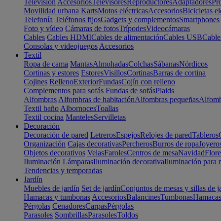
Televisión
Accesorios
Televisores
Reproductores
Adaptadores
Pr
Movilidad urbana
Karts
Motos eléctricas
Accesorios
Bicicletas el
Telefonía
Teléfonos fijos
Gadgets y complementos
Smartphones
Foto y vídeo
Cámaras de fotos
Trípodes
Videocámaras
Cables
Cables HDMI
Cables de alimentación
Cables USB
Cable
Consolas y videojuegos
Accesorios
Textil
Ropa de cama
Mantas
Almohadas
Colchas
Sábanas
Nórdicos
Cortinas y estores
Estores
Visillos
Cortinas
Barras de cortina
Cojines
Relleno
Exterior
Fundas
Cojín con relleno
Complementos para sofás
Fundas de sofás
Plaids
Alfombras
Alfombras de habitación
Alfombras pequeñas
Alfomb
Textil baño
Albornoces
Toallas
Textil cocina
Manteles
Servilletas
Decoración
Decoración de pared
Letreros
Espejos
Relojes de pared
Tableros
Organización
Cajas decorativas
Percheros
Burros de ropa
Joyero
Objetos decorativos
Velas
Faroles
Centros de mesa
Navidad
Flore
Iluminación
Lámparas
Iluminación decorativa
Iluminación para 
Tendencias y temporadas
Jardín
Muebles de jardín
Set de jardín
Conjuntos de mesas y sillas de j
Hamacas y tumbonas
Accesorios
Balancines
Tumbonas
Hamaca
Pérgolas
Cenadores
Carpas
Pérgolas
Parasoles
Sombrillas
Parasoles
Toldos