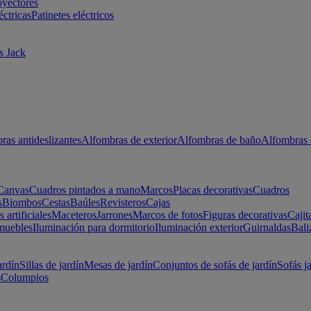
oyectores
éctricas
Patinetes eléctricos
s Jack
ras antideslizantes
Alfombras de exterior
Alfombras de baño
Alfombras 
Canvas
Cuadros pintados a mano
Marcos
Placas decorativas
Cuadros
s
Biombos
Cestas
Baúles
Revisteros
Cajas
s artificiales
Maceteros
Jarrones
Marcos de fotos
Figuras decorativas
Cajit
muebles
Iluminación para dormitorio
Iluminación exterior
Guirnaldas
Bali
ardín
Sillas de jardín
Mesas de jardín
Conjuntos de sofás de jardín
Sofás j
s
Columpios