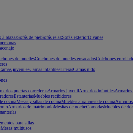
s 3 plazas
Sofás de piel
Sofás relax
Sofás exterior
Divanes
apersonas
macenaje
chones de muelles
Colchones de muelles ensacados
Colchones enrollad
eres
Camas juveniles
Camas infantiles
Literas
Camas nido
ones
marios puertas correderas
Armarios juvenil
Armarios infantiles
Armarios 
radores
Estanterias
Muebles recibidores
e cocina
Mesas y sillas de cocina
Muebles auxiliares de cocina
Armarios
onio
Armarios de matrimonio
Mesitas de noche
Comodas
Muebles de dor
tanterías
entos para sillas
s
Mesas multiusos