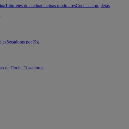
ina
Taburetes de cocina
Cocinas modulares
Cocinas completas
s
bles
Secadoras por Kg
as de Cocina
Tostadoras