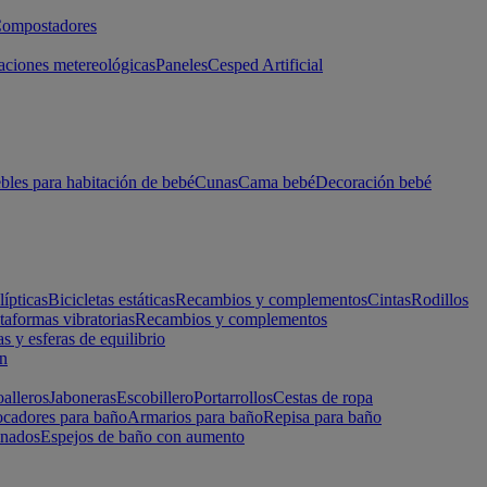
ompostadores
aciones metereológicas
Paneles
Cesped Artificial
les para habitación de bebé
Cunas
Cama bebé
Decoración bebé
lípticas
Bicicletas estáticas
Recambios y complementos
Cintas
Rodillos
taformas vibratorias
Recambios y complementos
s y esferas de equilibrio
ón
alleros
Jaboneras
Escobillero
Portarrollos
Cestas de ropa
cadores para baño
Armarios para baño
Repisa para baño
inados
Espejos de baño con aumento