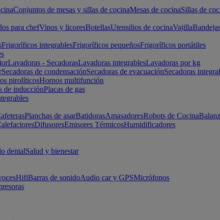
cina
Conjuntos de mesas y sillas de cocina
Mesas de cocina
Sillas de coc
los para chef
Vinos y licores
Botellas
Utensilios de cocina
Vajilla
Bandeja
s
Frigoríficos integrables
Frigoríficos pequeños
Frigoríficos portátiles
es
ior
Lavadoras - Secadoras
Lavadoras integrables
Lavadoras por kg
r
Secadoras de condensación
Secadoras de evacuación
Secadoras integra
s pirolíticos
Hornos multifunción
s de inducción
Placas de gas
ntegrables
afeteras
Planchas de asar
Batidoras
Amasadores
Robots de Cocina
Balanz
alefactores
Difusores
Emisores Térmicos
Humidificadores
o dental
Salud y bienestar
voces
Hifi
Barras de sonido
Audio car y GPS
Micrófonos
presoras