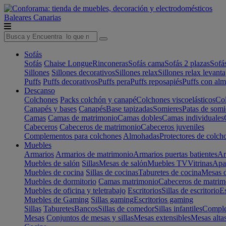
Baleares
Canarias
Sofás
Sofás
Chaise Longue
Rinconeras
Sofás cama
Sofás 2 plazas
Sofá
Sillones
Sillones decorativos
Sillones relax
Sillones relax levant
Puffs
Puffs decorativos
Puffs pera
Puffs reposapiés
Puffs con al
Descanso
Colchones
Packs colchón y canapé
Colchones viscoelásticos
Col
Canapés y bases
Canapés
Base tapizadas
Somieres
Patas de somi
Camas
Camas de matrimonio
Camas dobles
Camas individuales
Cabeceros
Cabeceros de matrimonio
Cabeceros juveniles
Complementos para colchones
Almohadas
Protectores de colch
Muebles
Armarios
Armarios de matrimonio
Armarios puertas batientes
Ar
Muebles de salón
Sillas
Mesas de salón
Muebles TV
Vitrinas
Apa
Muebles de cocina
Sillas de cocinas
Taburetes de cocina
Mesas d
Muebles de dormitorio
Camas matrimonio
Cabeceros de matrim
Muebles de oficina y teletrabajo
Escritorios
Sillas de escritorio
Es
Muebles de Gaming
Sillas gaming
Escritorios gaming
Sillas
Taburetes
Bancos
Sillas de comedor
Sillas infantiles
Complem
Mesas
Conjuntos de mesas y sillas
Mesas extensibles
Mesas alta