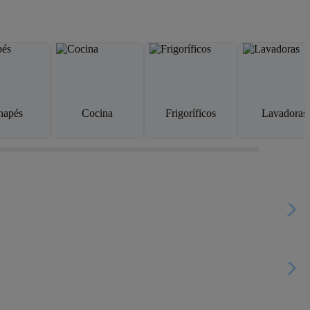
napés
Cocina
Frigoríficos
Lavadoras