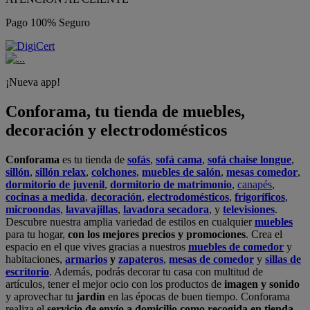
Pago 100% Seguro
¡Nueva app!
Conforama, tu tienda de muebles,
decoración y electrodomésticos
Conforama
es tu tienda de
sofás
,
sofá cama
,
sofá chaise longue
,
sillón
,
sillón relax
,
colchones
,
muebles de salón
,
mesas comedor
,
dormitorio de juvenil
,
dormitorio de matrimonio
,
canapés
,
cocinas a medida
,
decoración
,
electrodomésticos
,
frigoríficos
,
microondas
,
lavavajillas
,
lavadora secadora
, y
televisiones
.
Descubre nuestra amplia variedad de estilos en cualquier
muebles
para tu hogar,
con los mejores precios y promociones
. Crea el
espacio en el que vives gracias a nuestros
muebles de comedor
y
habitaciones,
armarios
y
zapateros
,
mesas de comedor
y
sillas de
escritorio
. Además, podrás decorar tu casa con multitud de
artículos, tener el mejor ocio con los productos de
imagen y sonido
y aprovechar tu
jardín
en las épocas de buen tiempo. Conforama
realiza el
servicio de envío a domicilio como recogida en tienda.