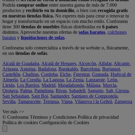
Podrás
comprar online
entre nuestra gama de más de 7.000
productos y
recibirlo en tu domicilio
, o bien con
recogida gratis
en nuestras tiendas física.
No esperes más para crear o renovar tu
hogar y transformarlo en un espacio con mucho estilo. Conforama
tiene 300
tiendas de muebles
físicas distribuidas en
6 países
distintos. Aproveche nuestras ofertas de
sofas baratos
,
colchones
baratos
y
liquidaciones de sofas
.
Conforama solo comercializa a través de su website o, físicamente,
en sus
tiendas de sofás
.
Alcalá de Guadaíra
,
Alcalá de Henares
,
Alcorcón
,
Alfafar
,
Alicante
,
Arinaga
,
Asturias
,
Badalona
,
Barakaldo
,
Barcelona
,
Burjassot
,
Castellón
,
Chafiras
,
Cordoba
,
Elche
,
Finestrat
,
Granada
,
Huércal de
Almería
,
La Coruña
,
La Laguna
,
La Zenia
,
Lanzarote
,
León
,
Lleida
,
Los Barrios
,
Madrid
,
Majadahonda
,
Málaga
,
Murcia
,
Orotava
,
Palma
,
Pamplona
,
Rivas
,
Sabadell
,
Sagunto
,
Salt, Girona
,
San Sebastian
,
Sant Boi
,
Santander
,
Santiago de Compostela
,
Sevilla
,
Tamaraceite
,
Terrassa
,
Viana
,
Vilanova i la Geltrú
,
Zaragoza
Ver más >>
© Conforama
Términos y Condiciones
Política de privacidad
Política de cookies
Configuración de Cookies