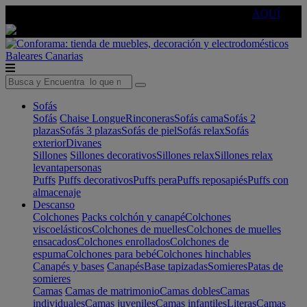
🔵Cambia tu electro con
-10% EXTRA
de descuento ☑️
AQUÍ
Baleares
Canarias
Sofás
Sofás
Chaise Longue
Rinconeras
Sofás cama
Sofás 2
plazas
Sofás 3 plazas
Sofás de piel
Sofás relax
Sofás
exterior
Divanes
Sillones
Sillones decorativos
Sillones relax
Sillones relax
levantapersonas
Puffs
Puffs decorativos
Puffs pera
Puffs reposapiés
Puffs con
almacenaje
Descanso
Colchones
Packs colchón y canapé
Colchones
viscoelásticos
Colchones de muelles
Colchones de muelles
ensacados
Colchones enrollados
Colchones de
espuma
Colchones para bebé
Colchones hinchables
Canapés y bases
Canapés
Base tapizadas
Somieres
Patas de
somieres
Camas
Camas de matrimonio
Camas dobles
Camas
individuales
Camas juveniles
Camas infantiles
Literas
Camas