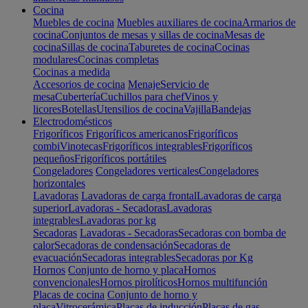
Cocina
Muebles de cocina
Muebles auxiliares de cocina
Armarios de
cocina
Conjuntos de mesas y sillas de cocina
Mesas de
cocina
Sillas de cocina
Taburetes de cocina
Cocinas
modulares
Cocinas completas
Cocinas a medida
Accesorios de cocina
Menaje
Servicio de
mesa
Cubertería
Cuchillos para chef
Vinos y
licores
Botellas
Utensilios de cocina
Vajilla
Bandejas
Electrodomésticos
Frigoríficos
Frigoríficos americanos
Frigoríficos
combi
Vinotecas
Frigoríficos integrables
Frigoríficos
pequeños
Frigoríficos portátiles
Congeladores
Congeladores verticales
Congeladores
horizontales
Lavadoras
Lavadoras de carga frontal
Lavadoras de carga
superior
Lavadoras - Secadoras
Lavadoras
integrables
Lavadoras por kg
Secadoras
Lavadoras - Secadoras
Secadoras con bomba de
calor
Secadoras de condensación
Secadoras de
evacuación
Secadoras integrables
Secadoras por Kg
Hornos
Conjunto de horno y placa
Hornos
convencionales
Hornos pirolíticos
Hornos multifunción
Placas de cocina
Conjunto de horno y
placa
Vitrocerámica
Placas de inducción
Placas de gas