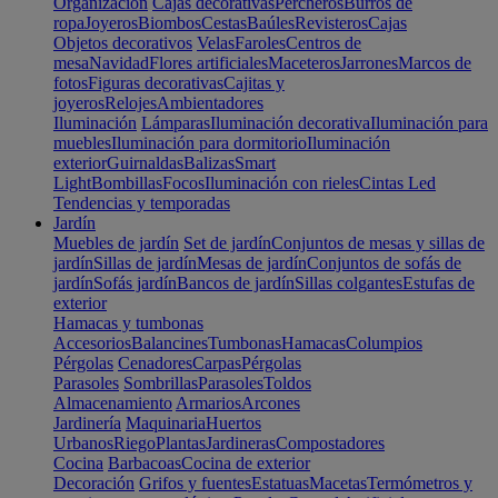
Organización
Cajas decorativas
Percheros
Burros de
ropa
Joyeros
Biombos
Cestas
Baúles
Revisteros
Cajas
Objetos decorativos
Velas
Faroles
Centros de
mesa
Navidad
Flores artificiales
Maceteros
Jarrones
Marcos de
fotos
Figuras decorativas
Cajitas y
joyeros
Relojes
Ambientadores
Iluminación
Lámparas
Iluminación decorativa
Iluminación para
muebles
Iluminación para dormitorio
Iluminación
exterior
Guirnaldas
Balizas
Smart
Light
Bombillas
Focos
Iluminación con rieles
Cintas Led
Tendencias y temporadas
Jardín
Muebles de jardín
Set de jardín
Conjuntos de mesas y sillas de
jardín
Sillas de jardín
Mesas de jardín
Conjuntos de sofás de
jardín
Sofás jardín
Bancos de jardín
Sillas colgantes
Estufas de
exterior
Hamacas y tumbonas
Accesorios
Balancines
Tumbonas
Hamacas
Columpios
Pérgolas
Cenadores
Carpas
Pérgolas
Parasoles
Sombrillas
Parasoles
Toldos
Almacenamiento
Armarios
Arcones
Jardinería
Maquinaria
Huertos
Urbanos
Riego
Plantas
Jardineras
Compostadores
Cocina
Barbacoas
Cocina de exterior
Decoración
Grifos y fuentes
Estatuas
Macetas
Termómetros y