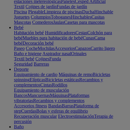
estaciones metereológicas
Paneles
Cesped Artificial
Textil
Cojines de jardín
Fundas de jardín
Piscina
Plegable
Limpieza de piscinas
Ducha
Hinchable
Juguetes
Columpios
Toboganes
Hinchables
Casitas
Mascotas
Comederos
Jaulas
Casetas para mascotas
Bebé
Habitación bebé
Humidificadores
Cestas
Colchón para
bebé
Muebles para habitación de bebé
Cunas
Cama
bebé
Decoración bebé
Paseo
Coche
Mochilas
Accesorios
Capazos
Carrito ligero
Baño e higiene
Aspirador nasal
Orinales
Textil bebé
Cojines
Funda
Seguridad
Barreras
Deporte
Equipamiento de cardio
Máquinas de remo
Bicicletas
spinning
Elípticas
Bicicletas estáticas
Recambios y
complementos
Cintas
Rodillos
Equipamiento de musculación
Bancos
Mancuernas
Máquinas
Plataformas
vibratorias
Recambios y complementos
Accesorios fitness
Bandas
Barras
Plataforma de
step
Cuerdas
Bolas y esferas de equilibrio
Recuperación muscular
Electroestimulación
Terapia de
percusión
Baño