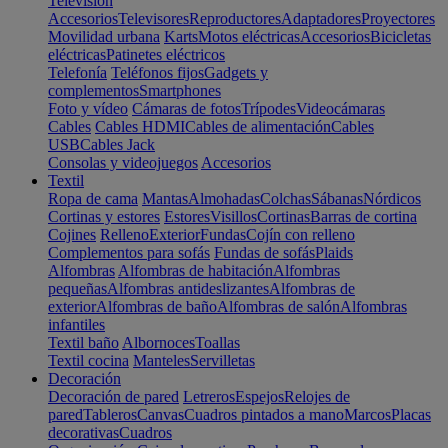
Televisión
Accesorios
Televisores
Reproductores
Adaptadores
Proyectores
Movilidad urbana
Karts
Motos eléctricas
Accesorios
Bicicletas
eléctricas
Patinetes eléctricos
Telefonía
Teléfonos fijos
Gadgets y
complementos
Smartphones
Foto y vídeo
Cámaras de fotos
Trípodes
Videocámaras
Cables
Cables HDMI
Cables de alimentación
Cables
USB
Cables Jack
Consolas y videojuegos
Accesorios
Textil
Ropa de cama
Mantas
Almohadas
Colchas
Sábanas
Nórdicos
Cortinas y estores
Estores
Visillos
Cortinas
Barras de cortina
Cojines
Relleno
Exterior
Fundas
Cojín con relleno
Complementos para sofás
Fundas de sofás
Plaids
Alfombras
Alfombras de habitación
Alfombras
pequeñas
Alfombras antideslizantes
Alfombras de
exterior
Alfombras de baño
Alfombras de salón
Alfombras
infantiles
Textil baño
Albornoces
Toallas
Textil cocina
Manteles
Servilletas
Decoración
Decoración de pared
Letreros
Espejos
Relojes de
pared
Tableros
Canvas
Cuadros pintados a mano
Marcos
Placas
decorativas
Cuadros