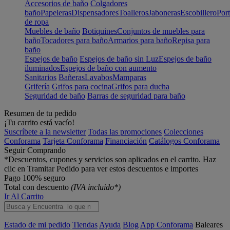
Accesorios de baño
Colgadores
baño
Papeleras
Dispensadores
Toalleros
Jaboneras
Escobillero
Port
de ropa
Muebles de baño
Botiquines
Conjuntos de muebles para
baño
Tocadores para baño
Armarios para baño
Repisa para
baño
Espejos de baño
Espejos de baño sin Luz
Espejos de baño
iluminados
Espejos de baño con aumento
Sanitarios
Bañeras
Lavabos
Mamparas
Grifería
Grifos para cocina
Grifos para ducha
Seguridad de baño
Barras de seguridad para baño
Resumen de tu pedido
¡Tu carrito está vacío!
Suscríbete a la newsletter
Todas las promociones
Colecciones
Conforama
Tarjeta Conforama
Financiación
Catálogos Conforama
Seguir Comprando
*Descuentos, cupones y servicios son aplicados en el carrito. Haz
clic en Tramitar Pedido para ver estos descuentos e importes
Pago 100% seguro
Total con descuento
(IVA incluido*)
Ir Al Carrito
Estado de mi pedido
Tiendas
Ayuda
Blog
App Conforama
Baleares