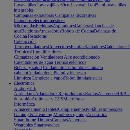
Lavavajillas
Lavavajillas 60cm
Lavavajillas 45cm
Lavavajillas
integrables
Campanas extractoras
Campanas decorativas
Pequeños electrodomésticos
Microondas
Freidoras
Aspiradores
Cafeteras
Planchas de
asar
Batidoras
Amasadores
Robots de Cocina
Balanzas de
Cocina
Tostadoras
Calefacción
Termoventiladores
Convectores
Estufas
Radiadores
Calefactores
D
Térmicos
Humidificadores
Climatización
Ventiladores
Aire acondicionado
Calentadores de agua
Termos eléctricos
Belleza y salud
Cuidado de los hombres
Cuidado
cabello
Cuidado dental
Salud y bienestar
Limpieza
Limpieza a vapor
Robot limpiacristales
Electrónica
Audio y hifi
Auriculares
Adaptadores
Reproductores
Radios
Altavoces
Hifi
Bar
de sonido
Audio car y GPS
Micrófonos
Informática
Almacenamiento
Tablets
Complementos
Portátiles
Impresoras
Gaming & streaming
Monitores gaming
Accesorios
Smart home
Timbres
Cámaras
Altavoces
Wearables
Smartwatches