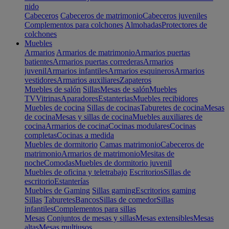
nido
Cabeceros
Cabeceros de matrimonio
Cabeceros juveniles
Complementos para colchones
Almohadas
Protectores de
colchones
Muebles
Armarios
Armarios de matrimonio
Armarios puertas
batientes
Armarios puertas correderas
Armarios
juvenil
Armarios infantiles
Armarios esquineros
Armarios
vestidores
Armarios auxiliares
Zapateros
Muebles de salón
Sillas
Mesas de salón
Muebles
TV
Vitrinas
Aparadores
Estanterias
Muebles recibidores
Muebles de cocina
Sillas de cocinas
Taburetes de cocina
Mesas
de cocina
Mesas y sillas de cocina
Muebles auxiliares de
cocina
Armarios de cocina
Cocinas modulares
Cocinas
completas
Cocinas a medida
Muebles de dormitorio
Camas matrimonio
Cabeceros de
matrimonio
Armarios de matrimonio
Mesitas de
noche
Comodas
Muebles de dormitorio juvenil
Muebles de oficina y teletrabajo
Escritorios
Sillas de
escritorio
Estanterías
Muebles de Gaming
Sillas gaming
Escritorios gaming
Sillas
Taburetes
Bancos
Sillas de comedor
Sillas
infantiles
Complementos para sillas
Mesas
Conjuntos de mesas y sillas
Mesas extensibles
Mesas
altas
Mesas multiusos