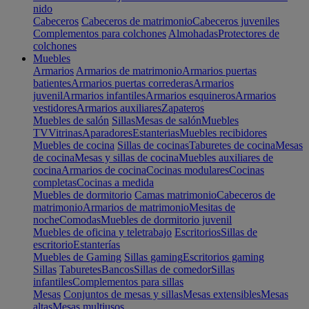
nido
Cabeceros
Cabeceros de matrimonio
Cabeceros juveniles
Complementos para colchones
Almohadas
Protectores de
colchones
Muebles
Armarios
Armarios de matrimonio
Armarios puertas
batientes
Armarios puertas correderas
Armarios
juvenil
Armarios infantiles
Armarios esquineros
Armarios
vestidores
Armarios auxiliares
Zapateros
Muebles de salón
Sillas
Mesas de salón
Muebles
TV
Vitrinas
Aparadores
Estanterias
Muebles recibidores
Muebles de cocina
Sillas de cocinas
Taburetes de cocina
Mesas
de cocina
Mesas y sillas de cocina
Muebles auxiliares de
cocina
Armarios de cocina
Cocinas modulares
Cocinas
completas
Cocinas a medida
Muebles de dormitorio
Camas matrimonio
Cabeceros de
matrimonio
Armarios de matrimonio
Mesitas de
noche
Comodas
Muebles de dormitorio juvenil
Muebles de oficina y teletrabajo
Escritorios
Sillas de
escritorio
Estanterías
Muebles de Gaming
Sillas gaming
Escritorios gaming
Sillas
Taburetes
Bancos
Sillas de comedor
Sillas
infantiles
Complementos para sillas
Mesas
Conjuntos de mesas y sillas
Mesas extensibles
Mesas
altas
Mesas multiusos