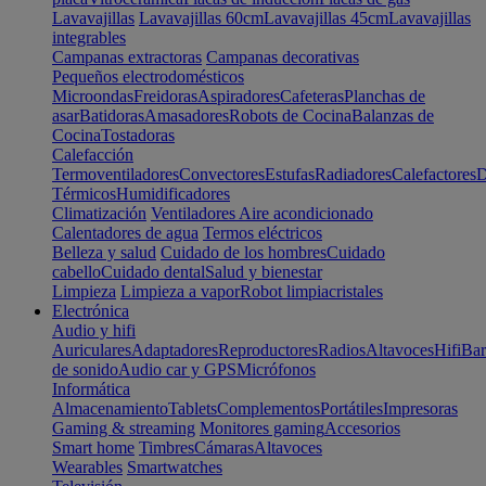
Lavavajillas
Lavavajillas 60cm
Lavavajillas 45cm
Lavavajillas
integrables
Campanas extractoras
Campanas decorativas
Pequeños electrodomésticos
Microondas
Freidoras
Aspiradores
Cafeteras
Planchas de
asar
Batidoras
Amasadores
Robots de Cocina
Balanzas de
Cocina
Tostadoras
Calefacción
Termoventiladores
Convectores
Estufas
Radiadores
Calefactores
D
Térmicos
Humidificadores
Climatización
Ventiladores
Aire acondicionado
Calentadores de agua
Termos eléctricos
Belleza y salud
Cuidado de los hombres
Cuidado
cabello
Cuidado dental
Salud y bienestar
Limpieza
Limpieza a vapor
Robot limpiacristales
Electrónica
Audio y hifi
Auriculares
Adaptadores
Reproductores
Radios
Altavoces
Hifi
Bar
de sonido
Audio car y GPS
Micrófonos
Informática
Almacenamiento
Tablets
Complementos
Portátiles
Impresoras
Gaming & streaming
Monitores gaming
Accesorios
Smart home
Timbres
Cámaras
Altavoces
Wearables
Smartwatches