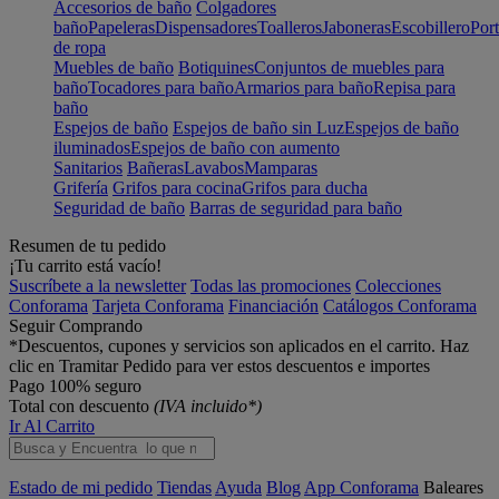
Accesorios de baño
Colgadores
baño
Papeleras
Dispensadores
Toalleros
Jaboneras
Escobillero
Port
de ropa
Muebles de baño
Botiquines
Conjuntos de muebles para
baño
Tocadores para baño
Armarios para baño
Repisa para
baño
Espejos de baño
Espejos de baño sin Luz
Espejos de baño
iluminados
Espejos de baño con aumento
Sanitarios
Bañeras
Lavabos
Mamparas
Grifería
Grifos para cocina
Grifos para ducha
Seguridad de baño
Barras de seguridad para baño
Resumen de tu pedido
¡Tu carrito está vacío!
Suscríbete a la newsletter
Todas las promociones
Colecciones
Conforama
Tarjeta Conforama
Financiación
Catálogos Conforama
Seguir Comprando
*Descuentos, cupones y servicios son aplicados en el carrito. Haz
clic en Tramitar Pedido para ver estos descuentos e importes
Pago 100% seguro
Total con descuento
(IVA incluido*)
Ir Al Carrito
Estado de mi pedido
Tiendas
Ayuda
Blog
App Conforama
Baleares