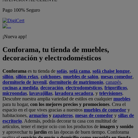
Pago 100% Seguro
¡Nueva app!
Conforama, tu tienda de muebles,
decoración y electrodomésticos
Conforama
es tu tienda de
sofás
,
sofá cama
,
sofá chaise longue
,
sillón
,
sillón relax
,
colchones
,
muebles de salón
,
mesas comedor
,
dormitorio de juvenil
,
dormitorio de matrimonio
,
canapés
,
cocinas a medida
,
decoración
,
electrodomésticos
,
frigoríficos
,
microondas
,
lavavajillas
,
lavadora secadora
, y
televisiones
.
Descubre nuestra amplia variedad de estilos en cualquier
muebles
para tu hogar,
con los mejores precios y promociones
. Crea el
espacio en el que vives gracias a nuestros
muebles de comedor
y
habitaciones,
armarios
y
zapateros
,
mesas de comedor
y
sillas de
escritorio
. Además, podrás decorar tu casa con multitud de
artículos, tener el mejor ocio con los productos de
imagen y sonido
y aprovechar tu
jardín
en las épocas de buen tiempo. Conforama
realiza el
servicio de envío a domicilio como recogida en tienda.