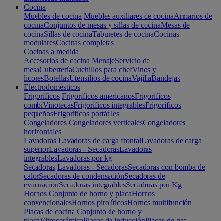
Cocina
Muebles de cocina
Muebles auxiliares de cocina
Armarios de
cocina
Conjuntos de mesas y sillas de cocina
Mesas de
cocina
Sillas de cocina
Taburetes de cocina
Cocinas
modulares
Cocinas completas
Cocinas a medida
Accesorios de cocina
Menaje
Servicio de
mesa
Cubertería
Cuchillos para chef
Vinos y
licores
Botellas
Utensilios de cocina
Vajilla
Bandejas
Electrodomésticos
Frigoríficos
Frigoríficos americanos
Frigoríficos
combi
Vinotecas
Frigoríficos integrables
Frigoríficos
pequeños
Frigoríficos portátiles
Congeladores
Congeladores verticales
Congeladores
horizontales
Lavadoras
Lavadoras de carga frontal
Lavadoras de carga
superior
Lavadoras - Secadoras
Lavadoras
integrables
Lavadoras por kg
Secadoras
Lavadoras - Secadoras
Secadoras con bomba de
calor
Secadoras de condensación
Secadoras de
evacuación
Secadoras integrables
Secadoras por Kg
Hornos
Conjunto de horno y placa
Hornos
convencionales
Hornos pirolíticos
Hornos multifunción
Placas de cocina
Conjunto de horno y
placa
Vitrocerámica
Placas de inducción
Placas de gas