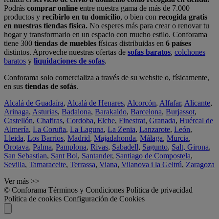
Podrás
comprar online
entre nuestra gama de más de 7.000
productos y
recibirlo en tu domicilio
, o bien con
recogida gratis
en nuestras tiendas física.
No esperes más para crear o renovar tu
hogar y transformarlo en un espacio con mucho estilo. Conforama
tiene 300
tiendas de muebles
físicas distribuidas en
6 países
distintos. Aproveche nuestras ofertas de
sofas baratos
,
colchones
baratos
y
liquidaciones de sofas
.
Conforama solo comercializa a través de su website o, físicamente,
en sus
tiendas de sofás
.
Alcalá de Guadaíra
,
Alcalá de Henares
,
Alcorcón
,
Alfafar
,
Alicante
,
Arinaga
,
Asturias
,
Badalona
,
Barakaldo
,
Barcelona
,
Burjassot
,
Castellón
,
Chafiras
,
Cordoba
,
Elche
,
Finestrat
,
Granada
,
Huércal de
Almería
,
La Coruña
,
La Laguna
,
La Zenia
,
Lanzarote
,
León
,
Lleida
,
Los Barrios
,
Madrid
,
Majadahonda
,
Málaga
,
Murcia
,
Orotava
,
Palma
,
Pamplona
,
Rivas
,
Sabadell
,
Sagunto
,
Salt, Girona
,
San Sebastian
,
Sant Boi
,
Santander
,
Santiago de Compostela
,
Sevilla
,
Tamaraceite
,
Terrassa
,
Viana
,
Vilanova i la Geltrú
,
Zaragoza
Ver más >>
© Conforama
Términos y Condiciones
Política de privacidad
Política de cookies
Configuración de Cookies