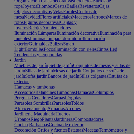
Organización
Cajas decorativas
Percheros
Burros de
ropa
Joyeros
Biombos
Cestas
Baúles
Revisteros
Cajas
Objetos decorativos
Velas
Faroles
Centros de
mesa
Navidad
Flores artificiales
Maceteros
Jarrones
Marcos de
fotos
Figuras decorativas
Cajitas y
joyeros
Relojes
Ambientadores
Iluminación
Lámparas
Iluminación decorativa
Iluminación para
muebles
Iluminación para dormitorio
Iluminación
exterior
Guirnaldas
Balizas
Smart
Light
Bombillas
Focos
Iluminación con rieles
Cintas Led
Tendencias y temporadas
Jardín
Muebles de jardín
Set de jardín
Conjuntos de mesas y sillas de
jardín
Sillas de jardín
Mesas de jardín
Conjuntos de sofás de
jardín
Sofás jardín
Bancos de jardín
Sillas colgantes
Estufas de
exterior
Hamacas y tumbonas
Accesorios
Balancines
Tumbonas
Hamacas
Columpios
Pérgolas
Cenadores
Carpas
Pérgolas
Parasoles
Sombrillas
Parasoles
Toldos
Almacenamiento
Armarios
Arcones
Jardinería
Maquinaria
Huertos
Urbanos
Riego
Plantas
Jardineras
Compostadores
Cocina
Barbacoas
Cocina de exterior
Decoración
Grifos y fuentes
Estatuas
Macetas
Termómetros y