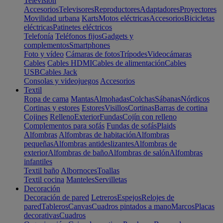
Televisión
Accesorios
Televisores
Reproductores
Adaptadores
Proyectores
Movilidad urbana
Karts
Motos eléctricas
Accesorios
Bicicletas
eléctricas
Patinetes eléctricos
Telefonía
Teléfonos fijos
Gadgets y
complementos
Smartphones
Foto y vídeo
Cámaras de fotos
Trípodes
Videocámaras
Cables
Cables HDMI
Cables de alimentación
Cables
USB
Cables Jack
Consolas y videojuegos
Accesorios
Textil
Ropa de cama
Mantas
Almohadas
Colchas
Sábanas
Nórdicos
Cortinas y estores
Estores
Visillos
Cortinas
Barras de cortina
Cojines
Relleno
Exterior
Fundas
Cojín con relleno
Complementos para sofás
Fundas de sofás
Plaids
Alfombras
Alfombras de habitación
Alfombras
pequeñas
Alfombras antideslizantes
Alfombras de
exterior
Alfombras de baño
Alfombras de salón
Alfombras
infantiles
Textil baño
Albornoces
Toallas
Textil cocina
Manteles
Servilletas
Decoración
Decoración de pared
Letreros
Espejos
Relojes de
pared
Tableros
Canvas
Cuadros pintados a mano
Marcos
Placas
decorativas
Cuadros