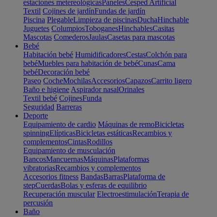
estaciones metereológicas
Paneles
Cesped Artificial
Textil
Cojines de jardín
Fundas de jardín
Piscina
Plegable
Limpieza de piscinas
Ducha
Hinchable
Juguetes
Columpios
Toboganes
Hinchables
Casitas
Mascotas
Comederos
Jaulas
Casetas para mascotas
Bebé
Habitación bebé
Humidificadores
Cestas
Colchón para
bebé
Muebles para habitación de bebé
Cunas
Cama
bebé
Decoración bebé
Paseo
Coche
Mochilas
Accesorios
Capazos
Carrito ligero
Baño e higiene
Aspirador nasal
Orinales
Textil bebé
Cojines
Funda
Seguridad
Barreras
Deporte
Equipamiento de cardio
Máquinas de remo
Bicicletas
spinning
Elípticas
Bicicletas estáticas
Recambios y
complementos
Cintas
Rodillos
Equipamiento de musculación
Bancos
Mancuernas
Máquinas
Plataformas
vibratorias
Recambios y complementos
Accesorios fitness
Bandas
Barras
Plataforma de
step
Cuerdas
Bolas y esferas de equilibrio
Recuperación muscular
Electroestimulación
Terapia de
percusión
Baño