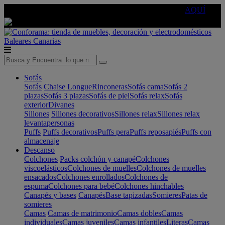
🔵Cambia tu electro con
-10% EXTRA
de descuento ☑️
AQUÍ
Baleares
Canarias
Sofás
Sofás
Chaise Longue
Rinconeras
Sofás cama
Sofás 2
plazas
Sofás 3 plazas
Sofás de piel
Sofás relax
Sofás
exterior
Divanes
Sillones
Sillones decorativos
Sillones relax
Sillones relax
levantapersonas
Puffs
Puffs decorativos
Puffs pera
Puffs reposapiés
Puffs con
almacenaje
Descanso
Colchones
Packs colchón y canapé
Colchones
viscoelásticos
Colchones de muelles
Colchones de muelles
ensacados
Colchones enrollados
Colchones de
espuma
Colchones para bebé
Colchones hinchables
Canapés y bases
Canapés
Base tapizadas
Somieres
Patas de
somieres
Camas
Camas de matrimonio
Camas dobles
Camas
individuales
Camas juveniles
Camas infantiles
Literas
Camas