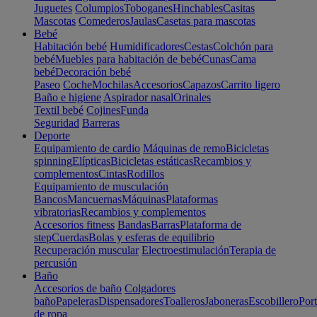
Juguetes
Columpios
Toboganes
Hinchables
Casitas
Mascotas
Comederos
Jaulas
Casetas para mascotas
Bebé
Habitación bebé
Humidificadores
Cestas
Colchón para
bebé
Muebles para habitación de bebé
Cunas
Cama
bebé
Decoración bebé
Paseo
Coche
Mochilas
Accesorios
Capazos
Carrito ligero
Baño e higiene
Aspirador nasal
Orinales
Textil bebé
Cojines
Funda
Seguridad
Barreras
Deporte
Equipamiento de cardio
Máquinas de remo
Bicicletas
spinning
Elípticas
Bicicletas estáticas
Recambios y
complementos
Cintas
Rodillos
Equipamiento de musculación
Bancos
Mancuernas
Máquinas
Plataformas
vibratorias
Recambios y complementos
Accesorios fitness
Bandas
Barras
Plataforma de
step
Cuerdas
Bolas y esferas de equilibrio
Recuperación muscular
Electroestimulación
Terapia de
percusión
Baño
Accesorios de baño
Colgadores
baño
Papeleras
Dispensadores
Toalleros
Jaboneras
Escobillero
Port
de ropa