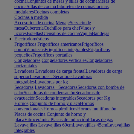
cocina
Conjuntos de mesas y sillas de cocina
Mesas de
cocina
Sillas de cocina
Taburetes de cocina
Cocinas
modulares
Cocinas completas
Cocinas a medida
Accesorios de cocina
Menaje
Servicio de
mesa
Cubertería
Cuchillos para chef
Vinos y
licores
Botellas
Utensilios de cocina
Vajilla
Bandejas
Electrodomésticos
Frigoríficos
Frigoríficos americanos
Frigoríficos
combi
Vinotecas
Frigoríficos integrables
Frigoríficos
pequeños
Frigoríficos portátiles
Congeladores
Congeladores verticales
Congeladores
horizontales
Lavadoras
Lavadoras de carga frontal
Lavadoras de carga
superior
Lavadoras - Secadoras
Lavadoras
integrables
Lavadoras por kg
Secadoras
Lavadoras - Secadoras
Secadoras con bomba de
calor
Secadoras de condensación
Secadoras de
evacuación
Secadoras integrables
Secadoras por Kg
Hornos
Conjunto de horno y placa
Hornos
convencionales
Hornos pirolíticos
Hornos multifunción
Placas de cocina
Conjunto de horno y
placa
Vitrocerámica
Placas de inducción
Placas de gas
Lavavajillas
Lavavajillas 60cm
Lavavajillas 45cm
Lavavajillas
integrables