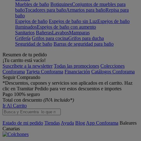
Muebles de baño
Botiquines
Conjuntos de muebles para
baño
Tocadores para baño
Armarios para baño
Repisa para
baño
Espejos de baño
Espejos de baño sin Luz
Espejos de baño
iluminados
Espejos de baño con aumento
Sanitarios
Bañeras
Lavabos
Mamparas
Grifería
Grifos para cocina
Grifos para ducha
Seguridad de baño
Barras de seguridad para baño
Resumen de tu pedido
¡Tu carrito está vacío!
Suscríbete a la newsletter
Todas las promociones
Colecciones
Conforama
Tarjeta Conforama
Financiación
Catálogos Conforama
Seguir Comprando
*Descuentos, cupones y servicios son aplicados en el carrito. Haz
clic en Tramitar Pedido para ver estos descuentos e importes
Pago 100% seguro
Total con descuento
(IVA incluido*)
Ir Al Carrito
Estado de mi pedido
Tiendas
Ayuda
Blog
App Conforama
Baleares
Canarias