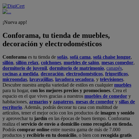
¡Nueva app!
Conforama, tu tienda de muebles,
decoración y electrodomésticos
Conforama
es tu tienda de
sofás
,
sofá cama
,
sofá chaise longue
,
sillón
,
sillón relax
,
colchones
,
muebles de salón
,
mesas comedor
,
dormitorio de juvenil
,
dormitorio de matrimonio
,
canapés
,
cocinas a medida
,
decoración
,
electrodomésticos
,
frigoríficos
,
microondas
,
lavavajillas
,
lavadora secadora
, y
televisiones
.
Descubre nuestra amplia variedad de estilos en cualquier
muebles
para tu hogar,
con los mejores precios y promociones
. Crea el
espacio en el que vives gracias a nuestros
muebles de comedor
y
habitaciones,
armarios
y
zapateros
,
mesas de comedor
y
sillas de
escritorio
. Además, podrás decorar tu casa con multitud de
artículos, tener el mejor ocio con los productos de
imagen y sonido
y aprovechar tu
jardín
en las épocas de buen tiempo. Conforama
realiza el
servicio de envío a domicilio como recogida en tienda.
Podrás
comprar online
entre nuestra gama de más de 7.000
productos y
recibirlo en tu domicilio
, o bien con
recogida gratis