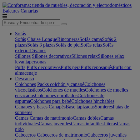
Baleares
Canarias
Sofás
Sofás
Chaise Longue
Rinconeras
Sofás cama
Sofás 2
plazas
Sofás 3 plazas
Sofás de piel
Sofás relax
Sofás
exterior
Divanes
Sillones
Sillones decorativos
Sillones relax
Sillones relax
levantapersonas
Puffs
Puffs decorativos
Puffs pera
Puffs reposapiés
Puffs con
almacenaje
Descanso
Colchones
Packs colchón y canapé
Colchones
viscoelásticos
Colchones de muelles
Colchones de muelles
ensacados
Colchones enrollados
Colchones de
espuma
Colchones para bebé
Colchones hinchables
Canapés y bases
Canapés
Base tapizadas
Somieres
Patas de
somieres
Camas
Camas de matrimonio
Camas dobles
Camas
individuales
Camas juveniles
Camas infantiles
Literas
Camas
nido
Cabeceros
Cabeceros de matrimonio
Cabeceros juveniles