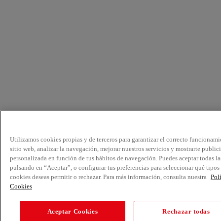
Utilizamos cookies propias y de terceros para garantizar el correcto funcionami
sitio web, analizar la navegación, mejorar nuestros servicios y mostrarte public
personalizada en función de tus hábitos de navegación. Puedes aceptar todas la
pulsando en “Aceptar”, o configurar tus preferencias para seleccionar qué tipos
cookies deseas permitir o rechazar. Para más información, consulta nuestra
Pol
Cookies
Aceptar Cookies
Rechazar todas