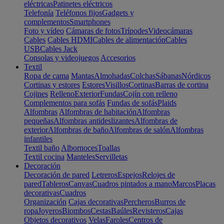
eléctricas
Patinetes eléctricos
Telefonía
Teléfonos fijos
Gadgets y
complementos
Smartphones
Foto y vídeo
Cámaras de fotos
Trípodes
Videocámaras
Cables
Cables HDMI
Cables de alimentación
Cables
USB
Cables Jack
Consolas y videojuegos
Accesorios
Textil
Ropa de cama
Mantas
Almohadas
Colchas
Sábanas
Nórdicos
Cortinas y estores
Estores
Visillos
Cortinas
Barras de cortina
Cojines
Relleno
Exterior
Fundas
Cojín con relleno
Complementos para sofás
Fundas de sofás
Plaids
Alfombras
Alfombras de habitación
Alfombras
pequeñas
Alfombras antideslizantes
Alfombras de
exterior
Alfombras de baño
Alfombras de salón
Alfombras
infantiles
Textil baño
Albornoces
Toallas
Textil cocina
Manteles
Servilletas
Decoración
Decoración de pared
Letreros
Espejos
Relojes de
pared
Tableros
Canvas
Cuadros pintados a mano
Marcos
Placas
decorativas
Cuadros
Organización
Cajas decorativas
Percheros
Burros de
ropa
Joyeros
Biombos
Cestas
Baúles
Revisteros
Cajas
Objetos decorativos
Velas
Faroles
Centros de