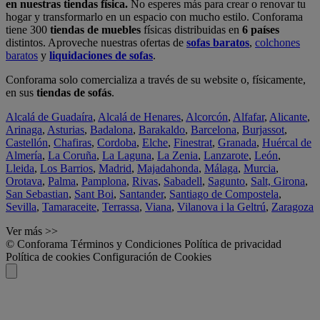
en nuestras tiendas física.
No esperes más para crear o renovar tu
hogar y transformarlo en un espacio con mucho estilo. Conforama
tiene 300
tiendas de muebles
físicas distribuidas en
6 países
distintos. Aproveche nuestras ofertas de
sofas baratos
,
colchones
baratos
y
liquidaciones de sofas
.
Conforama solo comercializa a través de su website o, físicamente,
en sus
tiendas de sofás
.
Alcalá de Guadaíra
,
Alcalá de Henares
,
Alcorcón
,
Alfafar
,
Alicante
,
Arinaga
,
Asturias
,
Badalona
,
Barakaldo
,
Barcelona
,
Burjassot
,
Castellón
,
Chafiras
,
Cordoba
,
Elche
,
Finestrat
,
Granada
,
Huércal de
Almería
,
La Coruña
,
La Laguna
,
La Zenia
,
Lanzarote
,
León
,
Lleida
,
Los Barrios
,
Madrid
,
Majadahonda
,
Málaga
,
Murcia
,
Orotava
,
Palma
,
Pamplona
,
Rivas
,
Sabadell
,
Sagunto
,
Salt, Girona
,
San Sebastian
,
Sant Boi
,
Santander
,
Santiago de Compostela
,
Sevilla
,
Tamaraceite
,
Terrassa
,
Viana
,
Vilanova i la Geltrú
,
Zaragoza
Ver más >>
© Conforama
Términos y Condiciones
Política de privacidad
Política de cookies
Configuración de Cookies