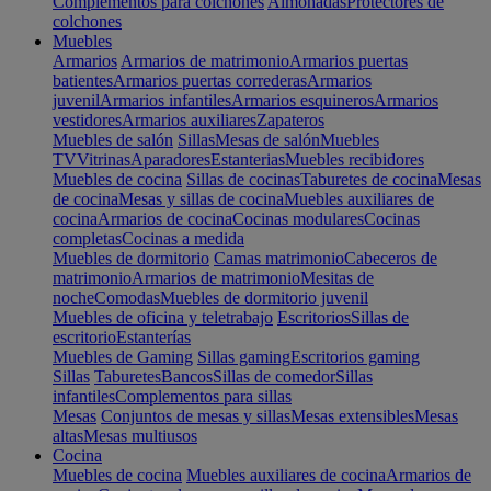
Complementos para colchones
Almohadas
Protectores de
colchones
Muebles
Armarios
Armarios de matrimonio
Armarios puertas
batientes
Armarios puertas correderas
Armarios
juvenil
Armarios infantiles
Armarios esquineros
Armarios
vestidores
Armarios auxiliares
Zapateros
Muebles de salón
Sillas
Mesas de salón
Muebles
TV
Vitrinas
Aparadores
Estanterias
Muebles recibidores
Muebles de cocina
Sillas de cocinas
Taburetes de cocina
Mesas
de cocina
Mesas y sillas de cocina
Muebles auxiliares de
cocina
Armarios de cocina
Cocinas modulares
Cocinas
completas
Cocinas a medida
Muebles de dormitorio
Camas matrimonio
Cabeceros de
matrimonio
Armarios de matrimonio
Mesitas de
noche
Comodas
Muebles de dormitorio juvenil
Muebles de oficina y teletrabajo
Escritorios
Sillas de
escritorio
Estanterías
Muebles de Gaming
Sillas gaming
Escritorios gaming
Sillas
Taburetes
Bancos
Sillas de comedor
Sillas
infantiles
Complementos para sillas
Mesas
Conjuntos de mesas y sillas
Mesas extensibles
Mesas
altas
Mesas multiusos
Cocina
Muebles de cocina
Muebles auxiliares de cocina
Armarios de