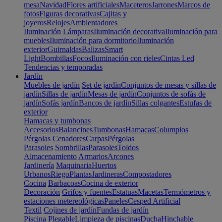
mesa
Navidad
Flores artificiales
Maceteros
Jarrones
Marcos de
fotos
Figuras decorativas
Cajitas y
joyeros
Relojes
Ambientadores
Iluminación
Lámparas
Iluminación decorativa
Iluminación para
muebles
Iluminación para dormitorio
Iluminación
exterior
Guirnaldas
Balizas
Smart
Light
Bombillas
Focos
Iluminación con rieles
Cintas Led
Tendencias y temporadas
Jardín
Muebles de jardín
Set de jardín
Conjuntos de mesas y sillas de
jardín
Sillas de jardín
Mesas de jardín
Conjuntos de sofás de
jardín
Sofás jardín
Bancos de jardín
Sillas colgantes
Estufas de
exterior
Hamacas y tumbonas
Accesorios
Balancines
Tumbonas
Hamacas
Columpios
Pérgolas
Cenadores
Carpas
Pérgolas
Parasoles
Sombrillas
Parasoles
Toldos
Almacenamiento
Armarios
Arcones
Jardinería
Maquinaria
Huertos
Urbanos
Riego
Plantas
Jardineras
Compostadores
Cocina
Barbacoas
Cocina de exterior
Decoración
Grifos y fuentes
Estatuas
Macetas
Termómetros y
estaciones metereológicas
Paneles
Cesped Artificial
Textil
Cojines de jardín
Fundas de jardín
Piscina
Plegable
Limpieza de piscinas
Ducha
Hinchable