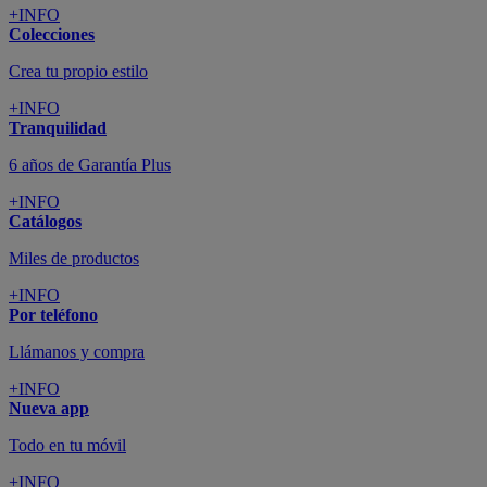
+INFO
Colecciones
Crea tu propio estilo
+INFO
Tranquilidad
6 años de Garantía Plus
+INFO
Catálogos
Miles de productos
+INFO
Por teléfono
Llámanos y compra
+INFO
Nueva app
Todo en tu móvil
+INFO