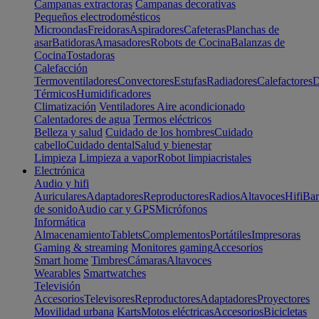
Campanas extractoras
Campanas decorativas
Pequeños electrodomésticos
Microondas
Freidoras
Aspiradores
Cafeteras
Planchas de
asar
Batidoras
Amasadores
Robots de Cocina
Balanzas de
Cocina
Tostadoras
Calefacción
Termoventiladores
Convectores
Estufas
Radiadores
Calefactores
D
Térmicos
Humidificadores
Climatización
Ventiladores
Aire acondicionado
Calentadores de agua
Termos eléctricos
Belleza y salud
Cuidado de los hombres
Cuidado
cabello
Cuidado dental
Salud y bienestar
Limpieza
Limpieza a vapor
Robot limpiacristales
Electrónica
Audio y hifi
Auriculares
Adaptadores
Reproductores
Radios
Altavoces
Hifi
Bar
de sonido
Audio car y GPS
Micrófonos
Informática
Almacenamiento
Tablets
Complementos
Portátiles
Impresoras
Gaming & streaming
Monitores gaming
Accesorios
Smart home
Timbres
Cámaras
Altavoces
Wearables
Smartwatches
Televisión
Accesorios
Televisores
Reproductores
Adaptadores
Proyectores
Movilidad urbana
Karts
Motos eléctricas
Accesorios
Bicicletas