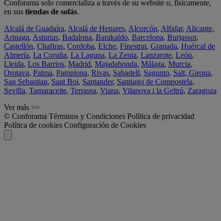
Conforama solo comercializa a través de su website o, físicamente,
en sus
tiendas de sofás
.
Alcalá de Guadaíra
,
Alcalá de Henares
,
Alcorcón
,
Alfafar
,
Alicante
,
Arinaga
,
Asturias
,
Badalona
,
Barakaldo
,
Barcelona
,
Burjassot
,
Castellón
,
Chafiras
,
Cordoba
,
Elche
,
Finestrat
,
Granada
,
Huércal de
Almería
,
La Coruña
,
La Laguna
,
La Zenia
,
Lanzarote
,
León
,
Lleida
,
Los Barrios
,
Madrid
,
Majadahonda
,
Málaga
,
Murcia
,
Orotava
,
Palma
,
Pamplona
,
Rivas
,
Sabadell
,
Sagunto
,
Salt, Girona
,
San Sebastian
,
Sant Boi
,
Santander
,
Santiago de Compostela
,
Sevilla
,
Tamaraceite
,
Terrassa
,
Viana
,
Vilanova i la Geltrú
,
Zaragoza
Ver más >>
© Conforama
Términos y Condiciones
Política de privacidad
Política de cookies
Configuración de Cookies