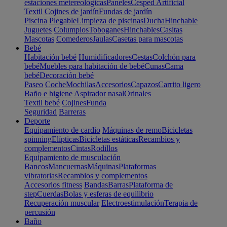
estaciones metereológicas
Paneles
Cesped Artificial
Textil
Cojines de jardín
Fundas de jardín
Piscina
Plegable
Limpieza de piscinas
Ducha
Hinchable
Juguetes
Columpios
Toboganes
Hinchables
Casitas
Mascotas
Comederos
Jaulas
Casetas para mascotas
Bebé
Habitación bebé
Humidificadores
Cestas
Colchón para
bebé
Muebles para habitación de bebé
Cunas
Cama
bebé
Decoración bebé
Paseo
Coche
Mochilas
Accesorios
Capazos
Carrito ligero
Baño e higiene
Aspirador nasal
Orinales
Textil bebé
Cojines
Funda
Seguridad
Barreras
Deporte
Equipamiento de cardio
Máquinas de remo
Bicicletas
spinning
Elípticas
Bicicletas estáticas
Recambios y
complementos
Cintas
Rodillos
Equipamiento de musculación
Bancos
Mancuernas
Máquinas
Plataformas
vibratorias
Recambios y complementos
Accesorios fitness
Bandas
Barras
Plataforma de
step
Cuerdas
Bolas y esferas de equilibrio
Recuperación muscular
Electroestimulación
Terapia de
percusión
Baño