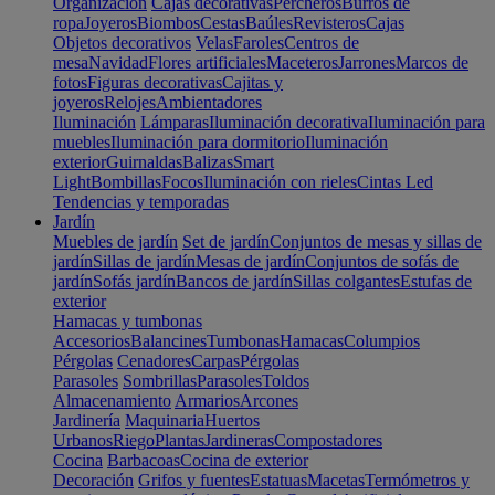
Organización
Cajas decorativas
Percheros
Burros de
ropa
Joyeros
Biombos
Cestas
Baúles
Revisteros
Cajas
Objetos decorativos
Velas
Faroles
Centros de
mesa
Navidad
Flores artificiales
Maceteros
Jarrones
Marcos de
fotos
Figuras decorativas
Cajitas y
joyeros
Relojes
Ambientadores
Iluminación
Lámparas
Iluminación decorativa
Iluminación para
muebles
Iluminación para dormitorio
Iluminación
exterior
Guirnaldas
Balizas
Smart
Light
Bombillas
Focos
Iluminación con rieles
Cintas Led
Tendencias y temporadas
Jardín
Muebles de jardín
Set de jardín
Conjuntos de mesas y sillas de
jardín
Sillas de jardín
Mesas de jardín
Conjuntos de sofás de
jardín
Sofás jardín
Bancos de jardín
Sillas colgantes
Estufas de
exterior
Hamacas y tumbonas
Accesorios
Balancines
Tumbonas
Hamacas
Columpios
Pérgolas
Cenadores
Carpas
Pérgolas
Parasoles
Sombrillas
Parasoles
Toldos
Almacenamiento
Armarios
Arcones
Jardinería
Maquinaria
Huertos
Urbanos
Riego
Plantas
Jardineras
Compostadores
Cocina
Barbacoas
Cocina de exterior
Decoración
Grifos y fuentes
Estatuas
Macetas
Termómetros y