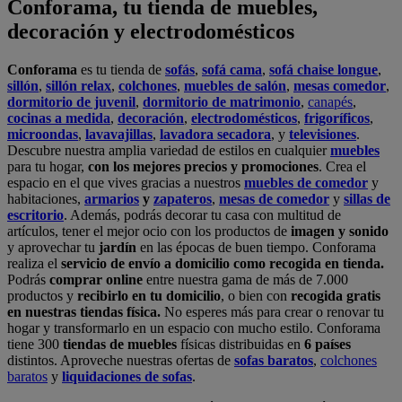
Conforama, tu tienda de muebles,
decoración y electrodomésticos
Conforama
es tu tienda de
sofás
,
sofá cama
,
sofá chaise longue
,
sillón
,
sillón relax
,
colchones
,
muebles de salón
,
mesas comedor
,
dormitorio de juvenil
,
dormitorio de matrimonio
,
canapés
,
cocinas a medida
,
decoración
,
electrodomésticos
,
frigoríficos
,
microondas
,
lavavajillas
,
lavadora secadora
, y
televisiones
.
Descubre nuestra amplia variedad de estilos en cualquier
muebles
para tu hogar,
con los mejores precios y promociones
. Crea el
espacio en el que vives gracias a nuestros
muebles de comedor
y
habitaciones,
armarios
y
zapateros
,
mesas de comedor
y
sillas de
escritorio
. Además, podrás decorar tu casa con multitud de
artículos, tener el mejor ocio con los productos de
imagen y sonido
y aprovechar tu
jardín
en las épocas de buen tiempo. Conforama
realiza el
servicio de envío a domicilio como recogida en tienda.
Podrás
comprar online
entre nuestra gama de más de 7.000
productos y
recibirlo en tu domicilio
, o bien con
recogida gratis
en nuestras tiendas física.
No esperes más para crear o renovar tu
hogar y transformarlo en un espacio con mucho estilo. Conforama
tiene 300
tiendas de muebles
físicas distribuidas en
6 países
distintos. Aproveche nuestras ofertas de
sofas baratos
,
colchones
baratos
y
liquidaciones de sofas
.