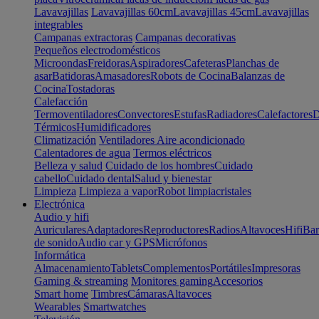
Lavavajillas
Lavavajillas 60cm
Lavavajillas 45cm
Lavavajillas
integrables
Campanas extractoras
Campanas decorativas
Pequeños electrodomésticos
Microondas
Freidoras
Aspiradores
Cafeteras
Planchas de
asar
Batidoras
Amasadores
Robots de Cocina
Balanzas de
Cocina
Tostadoras
Calefacción
Termoventiladores
Convectores
Estufas
Radiadores
Calefactores
D
Térmicos
Humidificadores
Climatización
Ventiladores
Aire acondicionado
Calentadores de agua
Termos eléctricos
Belleza y salud
Cuidado de los hombres
Cuidado
cabello
Cuidado dental
Salud y bienestar
Limpieza
Limpieza a vapor
Robot limpiacristales
Electrónica
Audio y hifi
Auriculares
Adaptadores
Reproductores
Radios
Altavoces
Hifi
Bar
de sonido
Audio car y GPS
Micrófonos
Informática
Almacenamiento
Tablets
Complementos
Portátiles
Impresoras
Gaming & streaming
Monitores gaming
Accesorios
Smart home
Timbres
Cámaras
Altavoces
Wearables
Smartwatches