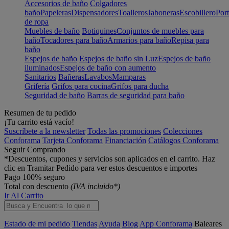
Accesorios de baño
Colgadores
baño
Papeleras
Dispensadores
Toalleros
Jaboneras
Escobillero
Port
de ropa
Muebles de baño
Botiquines
Conjuntos de muebles para
baño
Tocadores para baño
Armarios para baño
Repisa para
baño
Espejos de baño
Espejos de baño sin Luz
Espejos de baño
iluminados
Espejos de baño con aumento
Sanitarios
Bañeras
Lavabos
Mamparas
Grifería
Grifos para cocina
Grifos para ducha
Seguridad de baño
Barras de seguridad para baño
Resumen de tu pedido
¡Tu carrito está vacío!
Suscríbete a la newsletter
Todas las promociones
Colecciones
Conforama
Tarjeta Conforama
Financiación
Catálogos Conforama
Seguir Comprando
*Descuentos, cupones y servicios son aplicados en el carrito. Haz
clic en Tramitar Pedido para ver estos descuentos e importes
Pago 100% seguro
Total con descuento
(IVA incluido*)
Ir Al Carrito
Estado de mi pedido
Tiendas
Ayuda
Blog
App Conforama
Baleares