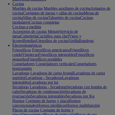
Cocina
Muebles de cocina
Muebles auxiliares de cocina
Armarios de
cocina
Conjuntos de mesas y sillas de cocina
Mesas de
cocina
Sillas de cocina
Taburetes de cocina
Cocinas
modulares
Cocinas completas
Cocinas a medida
Accesorios de cocina
Menaje
Servicio de
mesa
Cubertería
Cuchillos para chef
Vinos y
licores
Botellas
Utensilios de cocina
Vajilla
Bandejas
Electrodomésticos
Frigoríficos
Frigoríficos americanos
Frigoríficos
combi
Vinotecas
Frigoríficos integrables
Frigoríficos
pequeños
Frigoríficos portátiles
Congeladores
Congeladores verticales
Congeladores
horizontales
Lavadoras
Lavadoras de carga frontal
Lavadoras de carga
superior
Lavadoras - Secadoras
Lavadoras
integrables
Lavadoras por kg
Secadoras
Lavadoras - Secadoras
Secadoras con bomba de
calor
Secadoras de condensación
Secadoras de
evacuación
Secadoras integrables
Secadoras por Kg
Hornos
Conjunto de horno y placa
Hornos
convencionales
Hornos pirolíticos
Hornos multifunción
Placas de cocina
Conjunto de horno y
placa
Vitrocerámica
Placas de inducción
Placas de gas