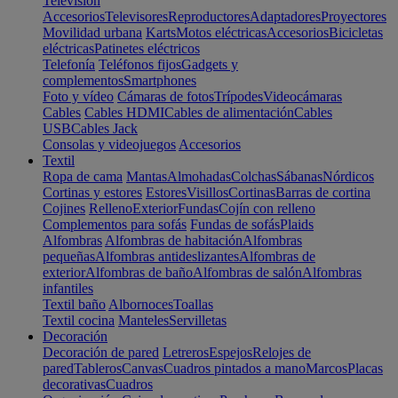
Televisión
Accesorios
Televisores
Reproductores
Adaptadores
Proyectores
Movilidad urbana
Karts
Motos eléctricas
Accesorios
Bicicletas
eléctricas
Patinetes eléctricos
Telefonía
Teléfonos fijos
Gadgets y
complementos
Smartphones
Foto y vídeo
Cámaras de fotos
Trípodes
Videocámaras
Cables
Cables HDMI
Cables de alimentación
Cables
USB
Cables Jack
Consolas y videojuegos
Accesorios
Textil
Ropa de cama
Mantas
Almohadas
Colchas
Sábanas
Nórdicos
Cortinas y estores
Estores
Visillos
Cortinas
Barras de cortina
Cojines
Relleno
Exterior
Fundas
Cojín con relleno
Complementos para sofás
Fundas de sofás
Plaids
Alfombras
Alfombras de habitación
Alfombras
pequeñas
Alfombras antideslizantes
Alfombras de
exterior
Alfombras de baño
Alfombras de salón
Alfombras
infantiles
Textil baño
Albornoces
Toallas
Textil cocina
Manteles
Servilletas
Decoración
Decoración de pared
Letreros
Espejos
Relojes de
pared
Tableros
Canvas
Cuadros pintados a mano
Marcos
Placas
decorativas
Cuadros