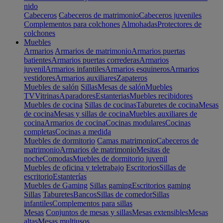
nido
Cabeceros
Cabeceros de matrimonio
Cabeceros juveniles
Complementos para colchones
Almohadas
Protectores de
colchones
Muebles
Armarios
Armarios de matrimonio
Armarios puertas
batientes
Armarios puertas correderas
Armarios
juvenil
Armarios infantiles
Armarios esquineros
Armarios
vestidores
Armarios auxiliares
Zapateros
Muebles de salón
Sillas
Mesas de salón
Muebles
TV
Vitrinas
Aparadores
Estanterias
Muebles recibidores
Muebles de cocina
Sillas de cocinas
Taburetes de cocina
Mesas
de cocina
Mesas y sillas de cocina
Muebles auxiliares de
cocina
Armarios de cocina
Cocinas modulares
Cocinas
completas
Cocinas a medida
Muebles de dormitorio
Camas matrimonio
Cabeceros de
matrimonio
Armarios de matrimonio
Mesitas de
noche
Comodas
Muebles de dormitorio juvenil
Muebles de oficina y teletrabajo
Escritorios
Sillas de
escritorio
Estanterías
Muebles de Gaming
Sillas gaming
Escritorios gaming
Sillas
Taburetes
Bancos
Sillas de comedor
Sillas
infantiles
Complementos para sillas
Mesas
Conjuntos de mesas y sillas
Mesas extensibles
Mesas
altas
Mesas multiusos