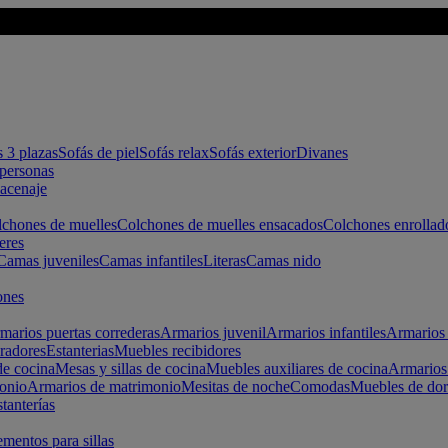
s 3 plazas
Sofás de piel
Sofás relax
Sofás exterior
Divanes
apersonas
macenaje
chones de muelles
Colchones de muelles ensacados
Colchones enrollad
eres
Camas juveniles
Camas infantiles
Literas
Camas nido
ones
marios puertas correderas
Armarios juvenil
Armarios infantiles
Armarios 
radores
Estanterias
Muebles recibidores
e cocina
Mesas y sillas de cocina
Muebles auxiliares de cocina
Armarios
onio
Armarios de matrimonio
Mesitas de noche
Comodas
Muebles de dor
tanterías
entos para sillas