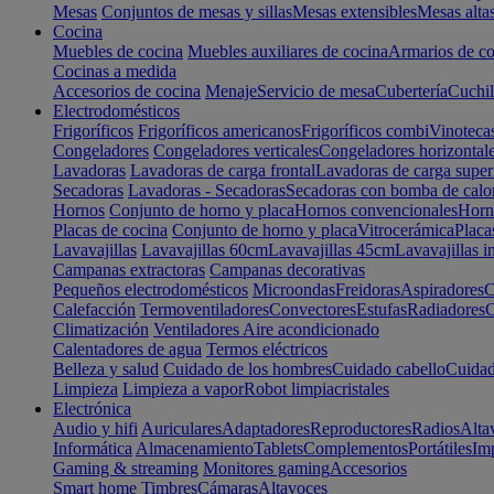
Mesas
Conjuntos de mesas y sillas
Mesas extensibles
Mesas alta
Cocina
Muebles de cocina
Muebles auxiliares de cocina
Armarios de co
Cocinas a medida
Accesorios de cocina
Menaje
Servicio de mesa
Cubertería
Cuchil
Electrodomésticos
Frigoríficos
Frigoríficos americanos
Frigoríficos combi
Vinoteca
Congeladores
Congeladores verticales
Congeladores horizontal
Lavadoras
Lavadoras de carga frontal
Lavadoras de carga super
Secadoras
Lavadoras - Secadoras
Secadoras con bomba de calo
Hornos
Conjunto de horno y placa
Hornos convencionales
Horno
Placas de cocina
Conjunto de horno y placa
Vitrocerámica
Placa
Lavavajillas
Lavavajillas 60cm
Lavavajillas 45cm
Lavavajillas i
Campanas extractoras
Campanas decorativas
Pequeños electrodomésticos
Microondas
Freidoras
Aspiradores
C
Calefacción
Termoventiladores
Convectores
Estufas
Radiadores
C
Climatización
Ventiladores
Aire acondicionado
Calentadores de agua
Termos eléctricos
Belleza y salud
Cuidado de los hombres
Cuidado cabello
Cuidad
Limpieza
Limpieza a vapor
Robot limpiacristales
Electrónica
Audio y hifi
Auriculares
Adaptadores
Reproductores
Radios
Alta
Informática
Almacenamiento
Tablets
Complementos
Portátiles
Im
Gaming & streaming
Monitores gaming
Accesorios
Smart home
Timbres
Cámaras
Altavoces