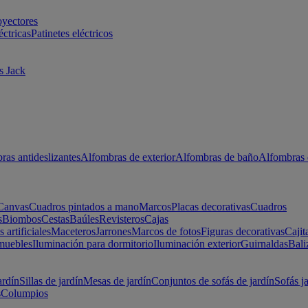
oyectores
éctricas
Patinetes eléctricos
s Jack
ras antideslizantes
Alfombras de exterior
Alfombras de baño
Alfombras 
Canvas
Cuadros pintados a mano
Marcos
Placas decorativas
Cuadros
s
Biombos
Cestas
Baúles
Revisteros
Cajas
s artificiales
Maceteros
Jarrones
Marcos de fotos
Figuras decorativas
Cajit
muebles
Iluminación para dormitorio
Iluminación exterior
Guirnaldas
Bali
ardín
Sillas de jardín
Mesas de jardín
Conjuntos de sofás de jardín
Sofás j
s
Columpios