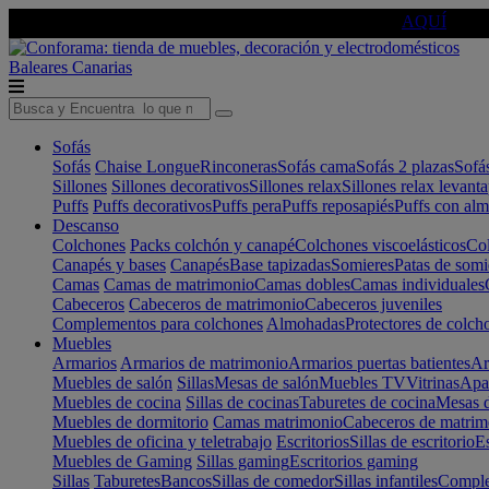
🔵Cambia tu electro con
-10% EXTRA
de descuento ☑️
AQUÍ
Baleares
Canarias
Sofás
Sofás
Chaise Longue
Rinconeras
Sofás cama
Sofás 2 plazas
Sofá
Sillones
Sillones decorativos
Sillones relax
Sillones relax levant
Puffs
Puffs decorativos
Puffs pera
Puffs reposapiés
Puffs con al
Descanso
Colchones
Packs colchón y canapé
Colchones viscoelásticos
Col
Canapés y bases
Canapés
Base tapizadas
Somieres
Patas de somi
Camas
Camas de matrimonio
Camas dobles
Camas individuales
Cabeceros
Cabeceros de matrimonio
Cabeceros juveniles
Complementos para colchones
Almohadas
Protectores de colch
Muebles
Armarios
Armarios de matrimonio
Armarios puertas batientes
Ar
Muebles de salón
Sillas
Mesas de salón
Muebles TV
Vitrinas
Apa
Muebles de cocina
Sillas de cocinas
Taburetes de cocina
Mesas d
Muebles de dormitorio
Camas matrimonio
Cabeceros de matrim
Muebles de oficina y teletrabajo
Escritorios
Sillas de escritorio
Es
Muebles de Gaming
Sillas gaming
Escritorios gaming
Sillas
Taburetes
Bancos
Sillas de comedor
Sillas infantiles
Complem