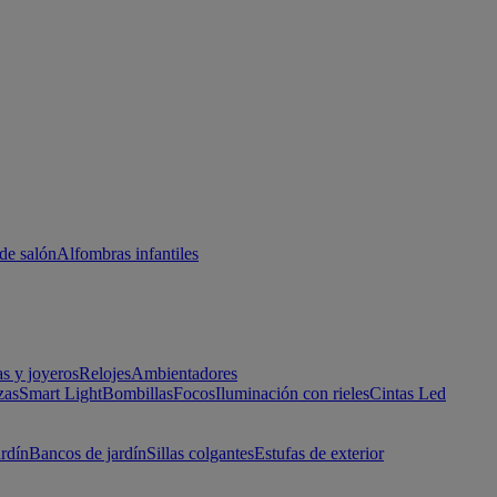
de salón
Alfombras infantiles
as y joyeros
Relojes
Ambientadores
zas
Smart Light
Bombillas
Focos
Iluminación con rieles
Cintas Led
ardín
Bancos de jardín
Sillas colgantes
Estufas de exterior