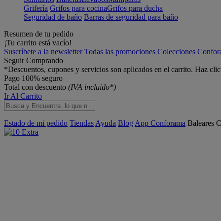
Grifería
Grifos para cocina
Grifos para ducha
Seguridad de baño
Barras de seguridad para baño
Resumen de tu pedido
¡Tu carrito está vacío!
Suscríbete a la newsletter
Todas las promociones
Colecciones Confo
Seguir Comprando
*Descuentos, cupones y servicios son aplicados en el carrito. Haz cli
Pago 100% seguro
Total con descuento
(IVA incluido*)
Ir Al Carrito
Estado de mi pedido
Tiendas
Ayuda
Blog
App Conforama
Baleares
C