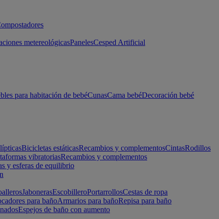
ompostadores
aciones metereológicas
Paneles
Cesped Artificial
les para habitación de bebé
Cunas
Cama bebé
Decoración bebé
lípticas
Bicicletas estáticas
Recambios y complementos
Cintas
Rodillos
taformas vibratorias
Recambios y complementos
s y esferas de equilibrio
ón
alleros
Jaboneras
Escobillero
Portarrollos
Cestas de ropa
cadores para baño
Armarios para baño
Repisa para baño
inados
Espejos de baño con aumento