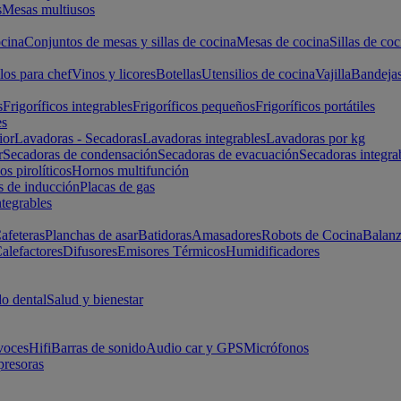
s
Mesas multiusos
cina
Conjuntos de mesas y sillas de cocina
Mesas de cocina
Sillas de coc
los para chef
Vinos y licores
Botellas
Utensilios de cocina
Vajilla
Bandeja
s
Frigoríficos integrables
Frigoríficos pequeños
Frigoríficos portátiles
es
ior
Lavadoras - Secadoras
Lavadoras integrables
Lavadoras por kg
r
Secadoras de condensación
Secadoras de evacuación
Secadoras integra
s pirolíticos
Hornos multifunción
s de inducción
Placas de gas
ntegrables
afeteras
Planchas de asar
Batidoras
Amasadores
Robots de Cocina
Balanz
alefactores
Difusores
Emisores Térmicos
Humidificadores
o dental
Salud y bienestar
voces
Hifi
Barras de sonido
Audio car y GPS
Micrófonos
presoras