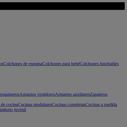
os
Colchones de espuma
Colchones para bebé
Colchones hinchables
esquineros
Armarios vestidores
Armarios auxiliares
Zapateros
 de cocina
Cocinas modulares
Cocinas completas
Cocinas a medida
mitorio juvenil