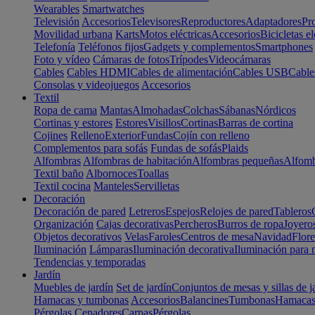
Wearables
Smartwatches
Televisión
Accesorios
Televisores
Reproductores
Adaptadores
Pr
Movilidad urbana
Karts
Motos eléctricas
Accesorios
Bicicletas el
Telefonía
Teléfonos fijos
Gadgets y complementos
Smartphones
Foto y vídeo
Cámaras de fotos
Trípodes
Videocámaras
Cables
Cables HDMI
Cables de alimentación
Cables USB
Cable
Consolas y videojuegos
Accesorios
Textil
Ropa de cama
Mantas
Almohadas
Colchas
Sábanas
Nórdicos
Cortinas y estores
Estores
Visillos
Cortinas
Barras de cortina
Cojines
Relleno
Exterior
Fundas
Cojín con relleno
Complementos para sofás
Fundas de sofás
Plaids
Alfombras
Alfombras de habitación
Alfombras pequeñas
Alfomb
Textil baño
Albornoces
Toallas
Textil cocina
Manteles
Servilletas
Decoración
Decoración de pared
Letreros
Espejos
Relojes de pared
Tableros
Organización
Cajas decorativas
Percheros
Burros de ropa
Joyero
Objetos decorativos
Velas
Faroles
Centros de mesa
Navidad
Flore
Iluminación
Lámparas
Iluminación decorativa
Iluminación para 
Tendencias y temporadas
Jardín
Muebles de jardín
Set de jardín
Conjuntos de mesas y sillas de j
Hamacas y tumbonas
Accesorios
Balancines
Tumbonas
Hamaca
Pérgolas
Cenadores
Carpas
Pérgolas