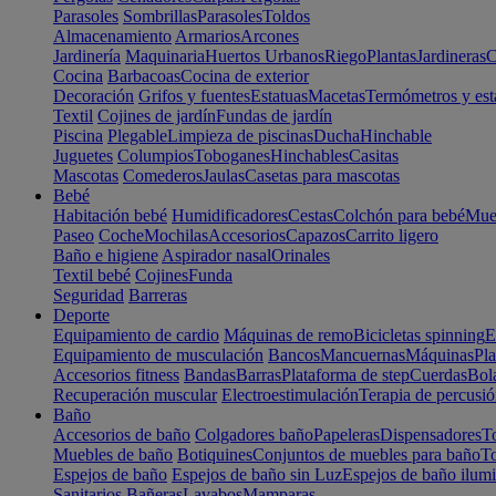
Parasoles
Sombrillas
Parasoles
Toldos
Almacenamiento
Armarios
Arcones
Jardinería
Maquinaria
Huertos Urbanos
Riego
Plantas
Jardineras
C
Cocina
Barbacoas
Cocina de exterior
Decoración
Grifos y fuentes
Estatuas
Macetas
Termómetros y est
Textil
Cojines de jardín
Fundas de jardín
Piscina
Plegable
Limpieza de piscinas
Ducha
Hinchable
Juguetes
Columpios
Toboganes
Hinchables
Casitas
Mascotas
Comederos
Jaulas
Casetas para mascotas
Bebé
Habitación bebé
Humidificadores
Cestas
Colchón para bebé
Mueb
Paseo
Coche
Mochilas
Accesorios
Capazos
Carrito ligero
Baño e higiene
Aspirador nasal
Orinales
Textil bebé
Cojines
Funda
Seguridad
Barreras
Deporte
Equipamiento de cardio
Máquinas de remo
Bicicletas spinning
E
Equipamiento de musculación
Bancos
Mancuernas
Máquinas
Pla
Accesorios fitness
Bandas
Barras
Plataforma de step
Cuerdas
Bola
Recuperación muscular
Electroestimulación
Terapia de percusi
Baño
Accesorios de baño
Colgadores baño
Papeleras
Dispensadores
To
Muebles de baño
Botiquines
Conjuntos de muebles para baño
To
Espejos de baño
Espejos de baño sin Luz
Espejos de baño ilum
Sanitarios
Bañeras
Lavabos
Mamparas