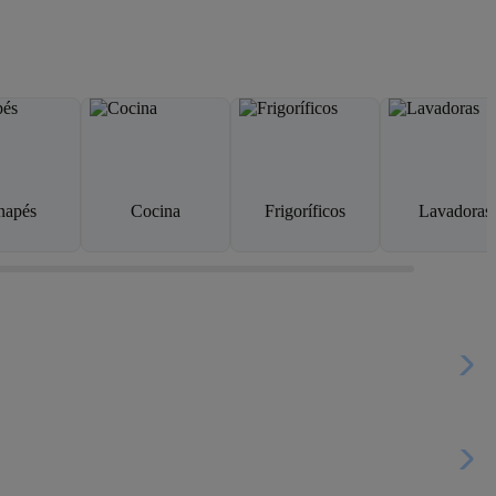
napés
Cocina
Frigoríficos
Lavadoras