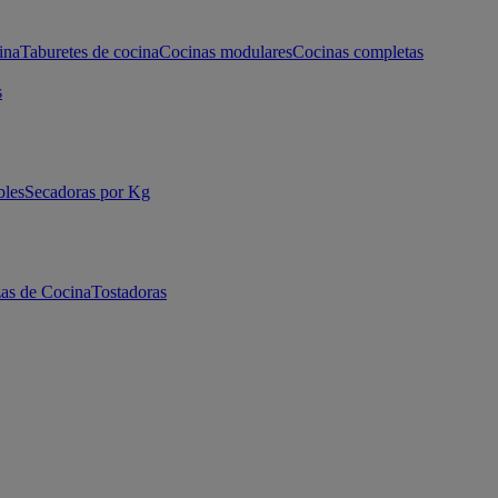
ina
Taburetes de cocina
Cocinas modulares
Cocinas completas
s
bles
Secadoras por Kg
as de Cocina
Tostadoras