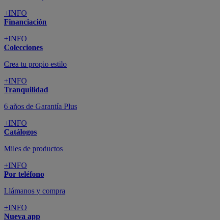
+INFO
Financiación
+INFO
Colecciones
Crea tu propio estilo
+INFO
Tranquilidad
6 años de Garantía Plus
+INFO
Catálogos
Miles de productos
+INFO
Por teléfono
Llámanos y compra
+INFO
Nueva app