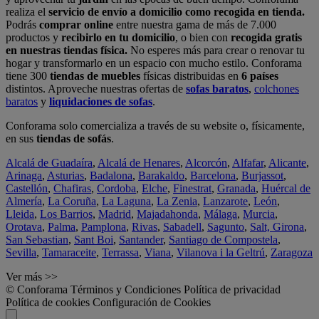
realiza el
servicio de envío a domicilio como recogida en tienda.
Podrás
comprar online
entre nuestra gama de más de 7.000
productos y
recibirlo en tu domicilio
, o bien con
recogida gratis
en nuestras tiendas física.
No esperes más para crear o renovar tu
hogar y transformarlo en un espacio con mucho estilo. Conforama
tiene 300
tiendas de muebles
físicas distribuidas en
6 países
distintos. Aproveche nuestras ofertas de
sofas baratos
,
colchones
baratos
y
liquidaciones de sofas
.
Conforama solo comercializa a través de su website o, físicamente,
en sus
tiendas de sofás
.
Alcalá de Guadaíra
,
Alcalá de Henares
,
Alcorcón
,
Alfafar
,
Alicante
,
Arinaga
,
Asturias
,
Badalona
,
Barakaldo
,
Barcelona
,
Burjassot
,
Castellón
,
Chafiras
,
Cordoba
,
Elche
,
Finestrat
,
Granada
,
Huércal de
Almería
,
La Coruña
,
La Laguna
,
La Zenia
,
Lanzarote
,
León
,
Lleida
,
Los Barrios
,
Madrid
,
Majadahonda
,
Málaga
,
Murcia
,
Orotava
,
Palma
,
Pamplona
,
Rivas
,
Sabadell
,
Sagunto
,
Salt, Girona
,
San Sebastian
,
Sant Boi
,
Santander
,
Santiago de Compostela
,
Sevilla
,
Tamaraceite
,
Terrassa
,
Viana
,
Vilanova i la Geltrú
,
Zaragoza
Ver más >>
© Conforama
Términos y Condiciones
Política de privacidad
Política de cookies
Configuración de Cookies