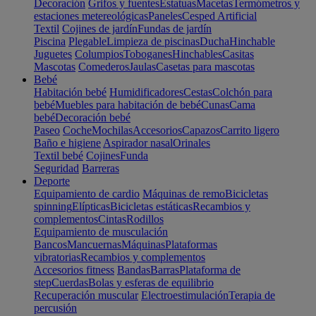
Decoración
Grifos y fuentes
Estatuas
Macetas
Termómetros y
estaciones metereológicas
Paneles
Cesped Artificial
Textil
Cojines de jardín
Fundas de jardín
Piscina
Plegable
Limpieza de piscinas
Ducha
Hinchable
Juguetes
Columpios
Toboganes
Hinchables
Casitas
Mascotas
Comederos
Jaulas
Casetas para mascotas
Bebé
Habitación bebé
Humidificadores
Cestas
Colchón para
bebé
Muebles para habitación de bebé
Cunas
Cama
bebé
Decoración bebé
Paseo
Coche
Mochilas
Accesorios
Capazos
Carrito ligero
Baño e higiene
Aspirador nasal
Orinales
Textil bebé
Cojines
Funda
Seguridad
Barreras
Deporte
Equipamiento de cardio
Máquinas de remo
Bicicletas
spinning
Elípticas
Bicicletas estáticas
Recambios y
complementos
Cintas
Rodillos
Equipamiento de musculación
Bancos
Mancuernas
Máquinas
Plataformas
vibratorias
Recambios y complementos
Accesorios fitness
Bandas
Barras
Plataforma de
step
Cuerdas
Bolas y esferas de equilibrio
Recuperación muscular
Electroestimulación
Terapia de
percusión