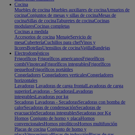
Cocina
Muebles de cocina
Muebles auxiliares de cocina
Armarios de
cocina
Conjuntos de mesas y sillas de cocina
Mesas de
cocina
Sillas de cocina
Taburetes de cocina
Cocinas
modulares
Cocinas completas
Cocinas a medida
Accesorios de cocina
Menaje
Servicio de
mesa
Cubertería
Cuchillos para chef
Vinos y
licores
Botellas
Utensilios de cocina
Vajilla
Bandejas
Electrodomésticos
Frigoríficos
Frigoríficos americanos
Frigoríficos
combi
Vinotecas
Frigoríficos integrables
Frigoríficos
pequeños
Frigoríficos portátiles
Congeladores
Congeladores verticales
Congeladores
horizontales
Lavadoras
Lavadoras de carga frontal
Lavadoras de carga
superior
Lavadoras - Secadoras
Lavadoras
integrables
Lavadoras por kg
Secadoras
Lavadoras - Secadoras
Secadoras con bomba de
calor
Secadoras de condensación
Secadoras de
evacuación
Secadoras integrables
Secadoras por Kg
Hornos
Conjunto de horno y placa
Hornos
convencionales
Hornos pirolíticos
Hornos multifunción
Placas de cocina
Conjunto de horno y
placa
Vitrocerámica
Placas de inducción
Placas de gas