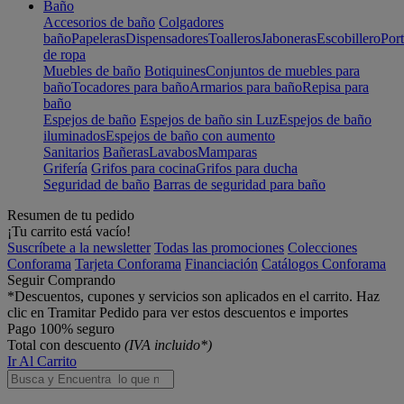
Baño
Accesorios de baño
Colgadores
baño
Papeleras
Dispensadores
Toalleros
Jaboneras
Escobillero
Port
de ropa
Muebles de baño
Botiquines
Conjuntos de muebles para
baño
Tocadores para baño
Armarios para baño
Repisa para
baño
Espejos de baño
Espejos de baño sin Luz
Espejos de baño
iluminados
Espejos de baño con aumento
Sanitarios
Bañeras
Lavabos
Mamparas
Grifería
Grifos para cocina
Grifos para ducha
Seguridad de baño
Barras de seguridad para baño
Resumen de tu pedido
¡Tu carrito está vacío!
Suscríbete a la newsletter
Todas las promociones
Colecciones
Conforama
Tarjeta Conforama
Financiación
Catálogos Conforama
Seguir Comprando
*Descuentos, cupones y servicios son aplicados en el carrito. Haz
clic en Tramitar Pedido para ver estos descuentos e importes
Pago 100% seguro
Total con descuento
(IVA incluido*)
Ir Al Carrito