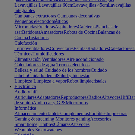
Lavavajillas
Lavavajillas 60cm
Lavavajillas 45cm
Lavavajillas
integrables
Campanas extractoras
Campanas decorativas
Pequeños electrodomésticos
Microondas
Freidoras
Aspiradores
Cafeteras
Planchas de
asar
Batidoras
Amasadores
Robots de Cocina
Balanzas de
Cocina
Tostadoras
Calefacción
Termoventiladores
Convectores
Estufas
Radiadores
Calefactores
D
Térmicos
Humidificadores
Climatización
Ventiladores
Aire acondicionado
Calentadores de agua
Termos eléctricos
Belleza y salud
Cuidado de los hombres
Cuidado
cabello
Cuidado dental
Salud y bienestar
Limpieza
Limpieza a vapor
Robot limpiacristales
Electrónica
Audio y hifi
Auriculares
Adaptadores
Reproductores
Radios
Altavoces
Hifi
Bar
de sonido
Audio car y GPS
Micrófonos
Informática
Almacenamiento
Tablets
Complementos
Portátiles
Impresoras
Gaming & streaming
Monitores gaming
Accesorios
Smart home
Timbres
Cámaras
Altavoces
Wearables
Smartwatches