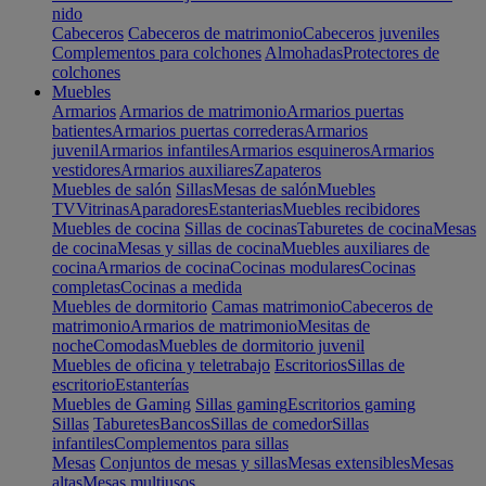
nido
Cabeceros
Cabeceros de matrimonio
Cabeceros juveniles
Complementos para colchones
Almohadas
Protectores de
colchones
Muebles
Armarios
Armarios de matrimonio
Armarios puertas
batientes
Armarios puertas correderas
Armarios
juvenil
Armarios infantiles
Armarios esquineros
Armarios
vestidores
Armarios auxiliares
Zapateros
Muebles de salón
Sillas
Mesas de salón
Muebles
TV
Vitrinas
Aparadores
Estanterias
Muebles recibidores
Muebles de cocina
Sillas de cocinas
Taburetes de cocina
Mesas
de cocina
Mesas y sillas de cocina
Muebles auxiliares de
cocina
Armarios de cocina
Cocinas modulares
Cocinas
completas
Cocinas a medida
Muebles de dormitorio
Camas matrimonio
Cabeceros de
matrimonio
Armarios de matrimonio
Mesitas de
noche
Comodas
Muebles de dormitorio juvenil
Muebles de oficina y teletrabajo
Escritorios
Sillas de
escritorio
Estanterías
Muebles de Gaming
Sillas gaming
Escritorios gaming
Sillas
Taburetes
Bancos
Sillas de comedor
Sillas
infantiles
Complementos para sillas
Mesas
Conjuntos de mesas y sillas
Mesas extensibles
Mesas
altas
Mesas multiusos