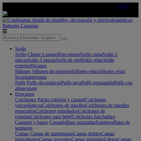
🔵Cambia tu electro con
-10% EXTRA
de descuento ☑️
AQUÍ
Baleares
Canarias
Sofás
Sofás
Chaise Longue
Rinconeras
Sofás cama
Sofás 2
plazas
Sofás 3 plazas
Sofás de piel
Sofás relax
Sofás
exterior
Divanes
Sillones
Sillones decorativos
Sillones relax
Sillones relax
levantapersonas
Puffs
Puffs decorativos
Puffs pera
Puffs reposapiés
Puffs con
almacenaje
Descanso
Colchones
Packs colchón y canapé
Colchones
viscoelásticos
Colchones de muelles
Colchones de muelles
ensacados
Colchones enrollados
Colchones de
espuma
Colchones para bebé
Colchones hinchables
Canapés y bases
Canapés
Base tapizadas
Somieres
Patas de
somieres
Camas
Camas de matrimonio
Camas dobles
Camas
individuales
Camas juveniles
Camas infantiles
Literas
Camas