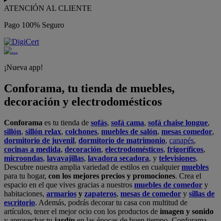
ATENCIÓN AL CLIENTE
Pago 100% Seguro
¡Nueva app!
Conforama, tu tienda de muebles,
decoración y electrodomésticos
Conforama
es tu tienda de
sofás
,
sofá cama
,
sofá chaise longue
,
sillón
,
sillón relax
,
colchones
,
muebles de salón
,
mesas comedor
,
dormitorio de juvenil
,
dormitorio de matrimonio
,
canapés
,
cocinas a medida
,
decoración
,
electrodomésticos
,
frigoríficos
,
microondas
,
lavavajillas
,
lavadora secadora
, y
televisiones
.
Descubre nuestra amplia variedad de estilos en cualquier
muebles
para tu hogar,
con los mejores precios y promociones
. Crea el
espacio en el que vives gracias a nuestros
muebles de comedor
y
habitaciones,
armarios
y
zapateros
,
mesas de comedor
y
sillas de
escritorio
. Además, podrás decorar tu casa con multitud de
artículos, tener el mejor ocio con los productos de
imagen y sonido
y aprovechar tu
jardín
en las épocas de buen tiempo. Conforama