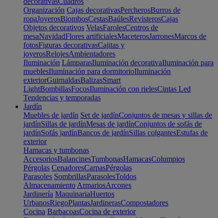
decorativas
Cuadros
Organización
Cajas decorativas
Percheros
Burros de
ropa
Joyeros
Biombos
Cestas
Baúles
Revisteros
Cajas
Objetos decorativos
Velas
Faroles
Centros de
mesa
Navidad
Flores artificiales
Maceteros
Jarrones
Marcos de
fotos
Figuras decorativas
Cajitas y
joyeros
Relojes
Ambientadores
Iluminación
Lámparas
Iluminación decorativa
Iluminación para
muebles
Iluminación para dormitorio
Iluminación
exterior
Guirnaldas
Balizas
Smart
Light
Bombillas
Focos
Iluminación con rieles
Cintas Led
Tendencias y temporadas
Jardín
Muebles de jardín
Set de jardín
Conjuntos de mesas y sillas de
jardín
Sillas de jardín
Mesas de jardín
Conjuntos de sofás de
jardín
Sofás jardín
Bancos de jardín
Sillas colgantes
Estufas de
exterior
Hamacas y tumbonas
Accesorios
Balancines
Tumbonas
Hamacas
Columpios
Pérgolas
Cenadores
Carpas
Pérgolas
Parasoles
Sombrillas
Parasoles
Toldos
Almacenamiento
Armarios
Arcones
Jardinería
Maquinaria
Huertos
Urbanos
Riego
Plantas
Jardineras
Compostadores
Cocina
Barbacoas
Cocina de exterior