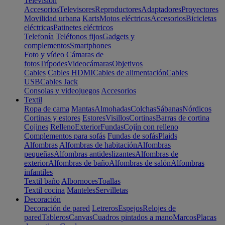
Televisión
Accesorios
Televisores
Reproductores
Adaptadores
Proyectores
Movilidad urbana
Karts
Motos eléctricas
Accesorios
Bicicletas
eléctricas
Patinetes eléctricos
Telefonía
Teléfonos fijos
Gadgets y
complementos
Smartphones
Foto y vídeo
Cámaras de
fotos
Trípodes
Videocámaras
Objetivos
Cables
Cables HDMI
Cables de alimentación
Cables
USB
Cables Jack
Consolas y videojuegos
Accesorios
Textil
Ropa de cama
Mantas
Almohadas
Colchas
Sábanas
Nórdicos
Cortinas y estores
Estores
Visillos
Cortinas
Barras de cortina
Cojines
Relleno
Exterior
Fundas
Cojín con relleno
Complementos para sofás
Fundas de sofás
Plaids
Alfombras
Alfombras de habitación
Alfombras
pequeñas
Alfombras antideslizantes
Alfombras de
exterior
Alfombras de baño
Alfombras de salón
Alfombras
infantiles
Textil baño
Albornoces
Toallas
Textil cocina
Manteles
Servilletas
Decoración
Decoración de pared
Letreros
Espejos
Relojes de
pared
Tableros
Canvas
Cuadros pintados a mano
Marcos
Placas