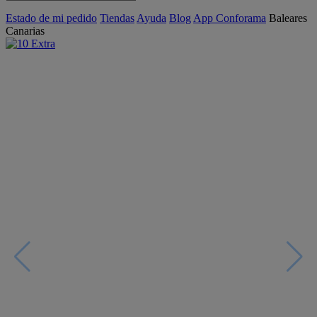
Estado de mi pedido
Tiendas
Ayuda
Blog
App Conforama
Baleares
Canarias