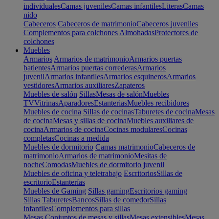
individuales
Camas juveniles
Camas infantiles
Literas
Camas
nido
Cabeceros
Cabeceros de matrimonio
Cabeceros juveniles
Complementos para colchones
Almohadas
Protectores de
colchones
Muebles
Armarios
Armarios de matrimonio
Armarios puertas
batientes
Armarios puertas correderas
Armarios
juvenil
Armarios infantiles
Armarios esquineros
Armarios
vestidores
Armarios auxiliares
Zapateros
Muebles de salón
Sillas
Mesas de salón
Muebles
TV
Vitrinas
Aparadores
Estanterias
Muebles recibidores
Muebles de cocina
Sillas de cocinas
Taburetes de cocina
Mesas
de cocina
Mesas y sillas de cocina
Muebles auxiliares de
cocina
Armarios de cocina
Cocinas modulares
Cocinas
completas
Cocinas a medida
Muebles de dormitorio
Camas matrimonio
Cabeceros de
matrimonio
Armarios de matrimonio
Mesitas de
noche
Comodas
Muebles de dormitorio juvenil
Muebles de oficina y teletrabajo
Escritorios
Sillas de
escritorio
Estanterías
Muebles de Gaming
Sillas gaming
Escritorios gaming
Sillas
Taburetes
Bancos
Sillas de comedor
Sillas
infantiles
Complementos para sillas
Mesas
Conjuntos de mesas y sillas
Mesas extensibles
Mesas