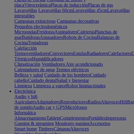
placa
Vitrocerámica
Placas de inducción
Placas de gas
Lavavajillas
Lavavajillas 60cm
Lavavajillas 45cm
Lavavajillas
integrables
Campanas extractoras
Campanas decorativas
Pequeños electrodomésticos
Microondas
Freidoras
Aspiradores
Cafeteras
Planchas de
asar
Batidoras
Amasadores
Robots de Cocina
Balanzas de
Cocina
Tostadoras
Calefacción
Termoventiladores
Convectores
Estufas
Radiadores
Calefactores
D
Térmicos
Humidificadores
Climatización
Ventiladores
Aire acondicionado
Calentadores de agua
Termos eléctricos
Belleza y salud
Cuidado de los hombres
Cuidado
cabello
Cuidado dental
Salud y bienestar
Limpieza
Limpieza a vapor
Robot limpiacristales
Electrónica
Audio y hifi
Auriculares
Adaptadores
Reproductores
Radios
Altavoces
Hifi
Bar
de sonido
Audio car y GPS
Micrófonos
Informática
Almacenamiento
Tablets
Complementos
Portátiles
Impresoras
Gaming & streaming
Monitores gaming
Accesorios
Smart home
Timbres
Cámaras
Altavoces