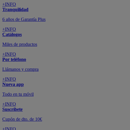
Nueva app
Todo en tu móvil
+INFO
Suscríbete
Cupón de dto. de 10€
+INFO
Tiendas de sofás y muebles
¡Encuentra la tuya!
+INFO
Tu cuenta
Promociones exclusivas
+INFO
El blog
Busca tu inspiración
+INFO