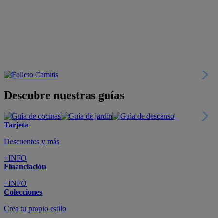
Descuentos y más
+INFO
Financiación
+INFO
Colecciones
Crea tu propio estilo
+INFO
Tranquilidad
6 años de Garantía Plus
+INFO
Catálogos
Miles de productos
+INFO
Por teléfono
Llámanos y compra
+INFO