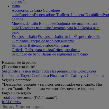
percusión
Baño
Accesorios de baño
Colgadores
baño
Papeleras
Dispensadores
Toalleros
Jaboneras
Escobillero
Port
de ropa
Muebles de baño
Botiquines
Conjuntos de muebles para
baño
Tocadores para baño
Armarios para baño
Repisa para
baño
Espejos de baño
Espejos de baño sin Luz
Espejos de baño
iluminados
Espejos de baño con aumento
Sanitarios
Bañeras
Lavabos
Mamparas
Grifería
Grifos para cocina
Grifos para ducha
Seguridad de baño
Barras de seguridad para baño
Resumen de tu pedido
¡Tu carrito está vacío!
Suscríbete a la newsletter
Todas las promociones
Colecciones
Conforama
Tarjeta Conforama
Financiación
Catálogos Conforama
Seguir Comprando
*Descuentos, cupones y servicios son aplicados en el carrito. Haz
clic en Tramitar Pedido para ver estos descuentos e importes
Pago 100% seguro
Total con descuento
(IVA incluido*)
Ir Al Carrito