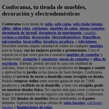
y aprovechar tu
jardín
en las épocas de buen tiempo. Conforama
realiza el
servicio de envío a domicilio como recogida en tienda.
Podrás
comprar online
entre nuestra gama de más de 7.000
productos y
recibirlo en tu domicilio
, o bien con
recogida gratis
en nuestras tiendas física.
No esperes más para crear o renovar tu
hogar y transformarlo en un espacio con mucho estilo. Conforama
tiene 300
tiendas de muebles
físicas distribuidas en
6 países
distintos. Aproveche nuestras ofertas de
sofas baratos
,
colchones
baratos
y
liquidaciones de sofas
.
Conforama solo comercializa a través de su website o, físicamente,
en sus
tiendas de sofás
.
Alcalá de Guadaíra
,
Alcalá de Henares
,
Alcorcón
,
Alfafar
,
Alicante
,
Arinaga
,
Asturias
,
Badalona
,
Barakaldo
,
Barcelona
,
Burjassot
,
Castellón
,
Chafiras
,
Cordoba
,
Elche
,
Finestrat
,
Granada
,
Huércal de
Almería
,
La Coruña
,
La Laguna
,
La Zenia
,
Lanzarote
,
León
,
Lleida
,
Los Barrios
,
Madrid
,
Majadahonda
,
Málaga
,
Murcia
,
Orotava
,
Palma
,
Pamplona
,
Rivas
,
Sabadell
,
Sagunto
,
Salt, Girona
,
San Sebastian
,
Sant Boi
,
Santander
,
Santiago de Compostela
,
Sevilla
,
Tamaraceite
,
Terrassa
,
Viana
,
Vilanova i la Geltrú
,
Zaragoza
Ver más >>
© Conforama
Términos y Condiciones
Política de privacidad
Política de cookies
Configuración de Cookies