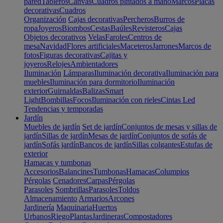
pared
Tableros
Canvas
Cuadros pintados a mano
Marcos
Placas
decorativas
Cuadros
Organización
Cajas decorativas
Percheros
Burros de
ropa
Joyeros
Biombos
Cestas
Baúles
Revisteros
Cajas
Objetos decorativos
Velas
Faroles
Centros de
mesa
Navidad
Flores artificiales
Maceteros
Jarrones
Marcos de
fotos
Figuras decorativas
Cajitas y
joyeros
Relojes
Ambientadores
Iluminación
Lámparas
Iluminación decorativa
Iluminación para
muebles
Iluminación para dormitorio
Iluminación
exterior
Guirnaldas
Balizas
Smart
Light
Bombillas
Focos
Iluminación con rieles
Cintas Led
Tendencias y temporadas
Jardín
Muebles de jardín
Set de jardín
Conjuntos de mesas y sillas de
jardín
Sillas de jardín
Mesas de jardín
Conjuntos de sofás de
jardín
Sofás jardín
Bancos de jardín
Sillas colgantes
Estufas de
exterior
Hamacas y tumbonas
Accesorios
Balancines
Tumbonas
Hamacas
Columpios
Pérgolas
Cenadores
Carpas
Pérgolas
Parasoles
Sombrillas
Parasoles
Toldos
Almacenamiento
Armarios
Arcones
Jardinería
Maquinaria
Huertos
Urbanos
Riego
Plantas
Jardineras
Compostadores