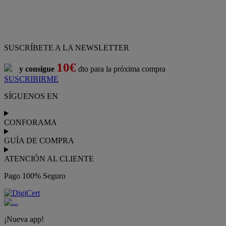
ATENCIÓN AL CLIENTE
Pago 100% Seguro
¡Nueva app!
Conforama, tu tienda de muebles,
decoración y electrodomésticos
Conforama
es tu tienda de
sofás
,
sofá cama
,
sofá chaise longue
,
sillón
,
sillón relax
,
colchones
,
muebles de salón
,
mesas comedor
,
dormitorio de juvenil
,
dormitorio de matrimonio
,
canapés
,
cocinas a medida
,
decoración
,
electrodomésticos
,
frigoríficos
,
microondas
,
lavavajillas
,
lavadora secadora
, y
televisiones
.
Descubre nuestra amplia variedad de estilos en cualquier
muebles
para tu hogar,
con los mejores precios y promociones
. Crea el
espacio en el que vives gracias a nuestros
muebles de comedor
y
habitaciones,
armarios
y
zapateros
,
mesas de comedor
y
sillas de
escritorio
. Además, podrás decorar tu casa con multitud de
artículos, tener el mejor ocio con los productos de
imagen y sonido