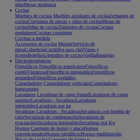
altas
Mesas multiusos
Cocina
Muebles de cocina
Muebles auxiliares de cocina
Armarios de
cocina
Conjuntos de mesas y sillas de cocina
Mesas de
cocina
Sillas de cocina
Taburetes de cocina
Cocinas
modulares
Cocinas completas
Cocinas a medida
Accesorios de cocina
Menaje
Servicio de
mesa
Cubertería
Cuchillos para chef
Vinos y
licores
Botellas
Utensilios de cocina
Vajilla
Bandejas
Electrodomésticos
Frigoríficos
Frigoríficos americanos
Frigoríficos
combi
Vinotecas
Frigoríficos integrables
Frigoríficos
pequeños
Frigoríficos portátiles
Congeladores
Congeladores verticales
Congeladores
horizontales
Lavadoras
Lavadoras de carga frontal
Lavadoras de carga
superior
Lavadoras - Secadoras
Lavadoras
integrables
Lavadoras por kg
Secadoras
Lavadoras - Secadoras
Secadoras con bomba de
calor
Secadoras de condensación
Secadoras de
evacuación
Secadoras integrables
Secadoras por Kg
Hornos
Conjunto de horno y placa
Hornos
convencionales
Hornos pirolíticos
Hornos multifunción
Placas de cocina
Conjunto de horno y