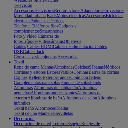
Wearables
Smartwatches
Televisión
Accesorios
Televisores
Reproductores
Adaptadores
Proyectores
Movilidad urbana
Karts
Motos eléctricas
Accesorios
Bicicletas
eléctricas
Patinetes eléctricos
Telefonía
Teléfonos fijos
Gadgets y
complementos
Smartphones
Foto y vídeo
Cámaras de
fotos
Trípodes
Videocámaras
Objetivos
Cables
Cables HDMI
Cables de alimentación
Cables
USB
Cables Jack
Consolas y videojuegos
Accesorios
Textil
Ropa de cama
Mantas
Almohadas
Colchas
Sábanas
Nórdicos
Cortinas y estores
Estores
Visillos
Cortinas
Barras de cortina
Cojines
Relleno
Exterior
Fundas
Cojín con relleno
Complementos para sofás
Fundas de sofás
Plaids
Alfombras
Alfombras de habitación
Alfombras
pequeñas
Alfombras antideslizantes
Alfombras de
exterior
Alfombras de baño
Alfombras de salón
Alfombras
infantiles
Textil baño
Albornoces
Toallas
Textil cocina
Manteles
Servilletas
Decoración
Decoración de pared
Letreros
Espejos
Relojes de