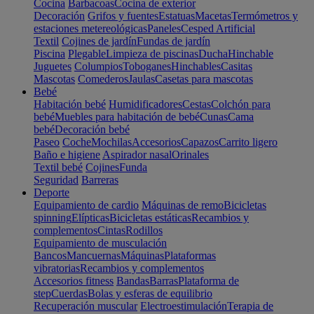
Cocina
Barbacoas
Cocina de exterior
Decoración
Grifos y fuentes
Estatuas
Macetas
Termómetros y
estaciones metereológicas
Paneles
Cesped Artificial
Textil
Cojines de jardín
Fundas de jardín
Piscina
Plegable
Limpieza de piscinas
Ducha
Hinchable
Juguetes
Columpios
Toboganes
Hinchables
Casitas
Mascotas
Comederos
Jaulas
Casetas para mascotas
Bebé
Habitación bebé
Humidificadores
Cestas
Colchón para
bebé
Muebles para habitación de bebé
Cunas
Cama
bebé
Decoración bebé
Paseo
Coche
Mochilas
Accesorios
Capazos
Carrito ligero
Baño e higiene
Aspirador nasal
Orinales
Textil bebé
Cojines
Funda
Seguridad
Barreras
Deporte
Equipamiento de cardio
Máquinas de remo
Bicicletas
spinning
Elípticas
Bicicletas estáticas
Recambios y
complementos
Cintas
Rodillos
Equipamiento de musculación
Bancos
Mancuernas
Máquinas
Plataformas
vibratorias
Recambios y complementos
Accesorios fitness
Bandas
Barras
Plataforma de
step
Cuerdas
Bolas y esferas de equilibrio
Recuperación muscular
Electroestimulación
Terapia de