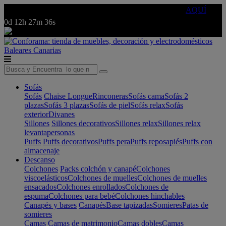
🔵Cambia tu electro con
-10% EXTRA
de descuento ☑️
AQUÍ
0d
12h
27m
36s
Baleares
Canarias
Sofás
Sofás
Chaise Longue
Rinconeras
Sofás cama
Sofás 2
plazas
Sofás 3 plazas
Sofás de piel
Sofás relax
Sofás
exterior
Divanes
Sillones
Sillones decorativos
Sillones relax
Sillones relax
levantapersonas
Puffs
Puffs decorativos
Puffs pera
Puffs reposapiés
Puffs con
almacenaje
Descanso
Colchones
Packs colchón y canapé
Colchones
viscoelásticos
Colchones de muelles
Colchones de muelles
ensacados
Colchones enrollados
Colchones de
espuma
Colchones para bebé
Colchones hinchables
Canapés y bases
Canapés
Base tapizadas
Somieres
Patas de
somieres
Camas
Camas de matrimonio
Camas dobles
Camas