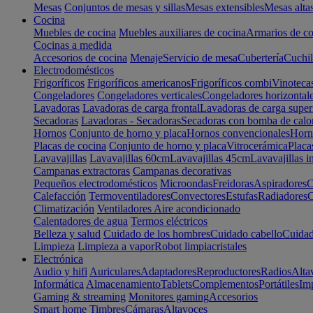
Mesas
Conjuntos de mesas y sillas
Mesas extensibles
Mesas alta
Cocina
Muebles de cocina
Muebles auxiliares de cocina
Armarios de co
Cocinas a medida
Accesorios de cocina
Menaje
Servicio de mesa
Cubertería
Cuchil
Electrodomésticos
Frigoríficos
Frigoríficos americanos
Frigoríficos combi
Vinoteca
Congeladores
Congeladores verticales
Congeladores horizontal
Lavadoras
Lavadoras de carga frontal
Lavadoras de carga super
Secadoras
Lavadoras - Secadoras
Secadoras con bomba de calo
Hornos
Conjunto de horno y placa
Hornos convencionales
Horno
Placas de cocina
Conjunto de horno y placa
Vitrocerámica
Placa
Lavavajillas
Lavavajillas 60cm
Lavavajillas 45cm
Lavavajillas i
Campanas extractoras
Campanas decorativas
Pequeños electrodomésticos
Microondas
Freidoras
Aspiradores
C
Calefacción
Termoventiladores
Convectores
Estufas
Radiadores
C
Climatización
Ventiladores
Aire acondicionado
Calentadores de agua
Termos eléctricos
Belleza y salud
Cuidado de los hombres
Cuidado cabello
Cuidad
Limpieza
Limpieza a vapor
Robot limpiacristales
Electrónica
Audio y hifi
Auriculares
Adaptadores
Reproductores
Radios
Alta
Informática
Almacenamiento
Tablets
Complementos
Portátiles
Im
Gaming & streaming
Monitores gaming
Accesorios
Smart home
Timbres
Cámaras
Altavoces