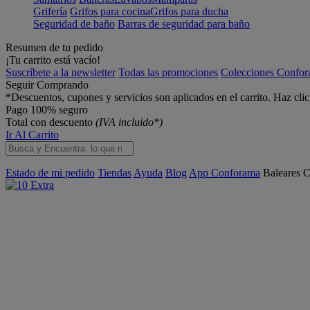
Grifería
Grifos para cocina
Grifos para ducha
Seguridad de baño
Barras de seguridad para baño
Resumen de tu pedido
¡Tu carrito está vacío!
Suscríbete a la newsletter
Todas las promociones
Colecciones Confo
Seguir Comprando
*Descuentos, cupones y servicios son aplicados en el carrito. Haz cli
Pago 100% seguro
Total con descuento
(IVA incluido*)
Ir Al Carrito
Estado de mi pedido
Tiendas
Ayuda
Blog
App Conforama
Baleares
C