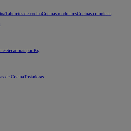
ina
Taburetes de cocina
Cocinas modulares
Cocinas completas
s
bles
Secadoras por Kg
as de Cocina
Tostadoras