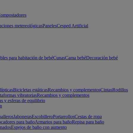
ompostadores
aciones metereológicas
Paneles
Cesped Artificial
les para habitación de bebé
Cunas
Cama bebé
Decoración bebé
lípticas
Bicicletas estáticas
Recambios y complementos
Cintas
Rodillos
taformas vibratorias
Recambios y complementos
s y esferas de equilibrio
ón
alleros
Jaboneras
Escobillero
Portarrollos
Cestas de ropa
cadores para baño
Armarios para baño
Repisa para baño
inados
Espejos de baño con aumento