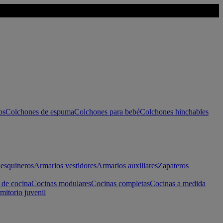
os
Colchones de espuma
Colchones para bebé
Colchones hinchables
esquineros
Armarios vestidores
Armarios auxiliares
Zapateros
 de cocina
Cocinas modulares
Cocinas completas
Cocinas a medida
mitorio juvenil