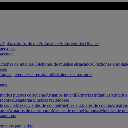
s 3 plazas
Sofás de piel
Sofás relax
Sofás exterior
Divanes
apersonas
macenaje
chones de muelles
Colchones de muelles ensacados
Colchones enrollad
eres
Camas juveniles
Camas infantiles
Literas
Camas nido
ones
marios puertas correderas
Armarios juvenil
Armarios infantiles
Armarios 
radores
Estanterias
Muebles recibidores
e cocina
Mesas y sillas de cocina
Muebles auxiliares de cocina
Armarios
onio
Armarios de matrimonio
Mesitas de noche
Comodas
Muebles de dor
tanterías
entos para sillas