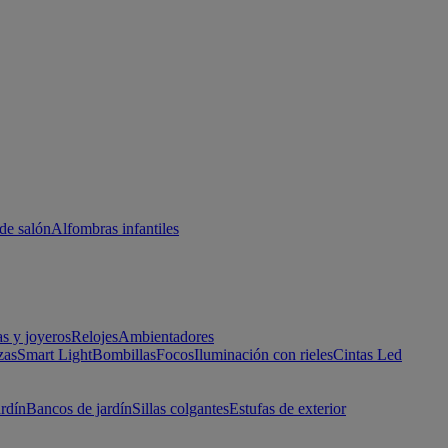
de salón
Alfombras infantiles
as y joyeros
Relojes
Ambientadores
zas
Smart Light
Bombillas
Focos
Iluminación con rieles
Cintas Led
ardín
Bancos de jardín
Sillas colgantes
Estufas de exterior