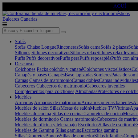
🔵Cambia tu electro con
-10% EXTRA
de descuento ☑️
AQUÍ
Baleares
Canarias
Sofás
Sofás
Chaise Longue
Rinconeras
Sofás cama
Sofás 2 plazas
Sofá
Sillones
Sillones decorativos
Sillones relax
Sillones relax levant
Puffs
Puffs decorativos
Puffs pera
Puffs reposapiés
Puffs con al
Descanso
Colchones
Packs colchón y canapé
Colchones viscoelásticos
Col
Canapés y bases
Canapés
Base tapizadas
Somieres
Patas de somi
Camas
Camas de matrimonio
Camas dobles
Camas individuales
Cabeceros
Cabeceros de matrimonio
Cabeceros juveniles
Complementos para colchones
Almohadas
Protectores de colch
Muebles
Armarios
Armarios de matrimonio
Armarios puertas batientes
Ar
Muebles de salón
Sillas
Mesas de salón
Muebles TV
Vitrinas
Apa
Muebles de cocina
Sillas de cocinas
Taburetes de cocina
Mesas d
Muebles de dormitorio
Camas matrimonio
Cabeceros de matrim
Muebles de oficina y teletrabajo
Escritorios
Sillas de escritorio
Es
Muebles de Gaming
Sillas gaming
Escritorios gaming
Sillas
Taburetes
Bancos
Sillas de comedor
Sillas infantiles
Complem