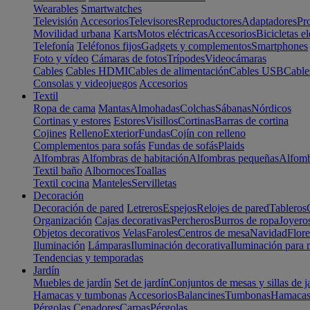
Wearables
Smartwatches
Televisión
Accesorios
Televisores
Reproductores
Adaptadores
Pr
Movilidad urbana
Karts
Motos eléctricas
Accesorios
Bicicletas el
Telefonía
Teléfonos fijos
Gadgets y complementos
Smartphones
Foto y vídeo
Cámaras de fotos
Trípodes
Videocámaras
Cables
Cables HDMI
Cables de alimentación
Cables USB
Cable
Consolas y videojuegos
Accesorios
Textil
Ropa de cama
Mantas
Almohadas
Colchas
Sábanas
Nórdicos
Cortinas y estores
Estores
Visillos
Cortinas
Barras de cortina
Cojines
Relleno
Exterior
Fundas
Cojín con relleno
Complementos para sofás
Fundas de sofás
Plaids
Alfombras
Alfombras de habitación
Alfombras pequeñas
Alfomb
Textil baño
Albornoces
Toallas
Textil cocina
Manteles
Servilletas
Decoración
Decoración de pared
Letreros
Espejos
Relojes de pared
Tableros
Organización
Cajas decorativas
Percheros
Burros de ropa
Joyero
Objetos decorativos
Velas
Faroles
Centros de mesa
Navidad
Flore
Iluminación
Lámparas
Iluminación decorativa
Iluminación para 
Tendencias y temporadas
Jardín
Muebles de jardín
Set de jardín
Conjuntos de mesas y sillas de j
Hamacas y tumbonas
Accesorios
Balancines
Tumbonas
Hamaca
Pérgolas
Cenadores
Carpas
Pérgolas