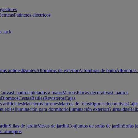
oyectores
éctricas
Patinetes eléctricos
s Jack
ras antideslizantes
Alfombras de exterior
Alfombras de baño
Alfombras 
Canvas
Cuadros pintados a mano
Marcos
Placas decorativas
Cuadros
s
Biombos
Cestas
Baúles
Revisteros
Cajas
s artificiales
Maceteros
Jarrones
Marcos de fotos
Figuras decorativas
Cajit
muebles
Iluminación para dormitorio
Iluminación exterior
Guirnaldas
Bali
ardín
Sillas de jardín
Mesas de jardín
Conjuntos de sofás de jardín
Sofás j
s
Columpios