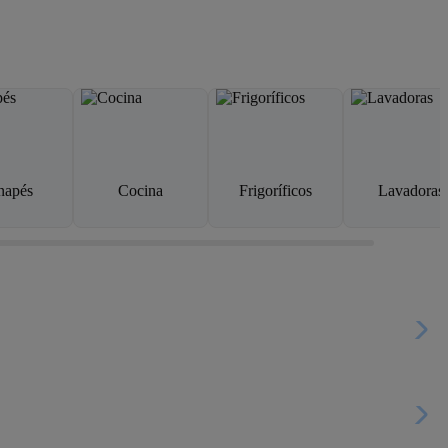
napés
Cocina
Frigoríficos
Lavadoras