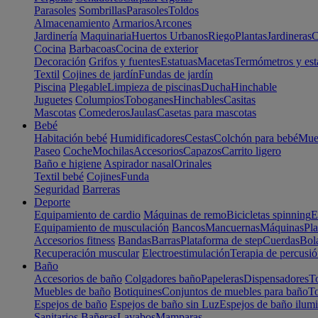
Parasoles
Sombrillas
Parasoles
Toldos
Almacenamiento
Armarios
Arcones
Jardinería
Maquinaria
Huertos Urbanos
Riego
Plantas
Jardineras
C
Cocina
Barbacoas
Cocina de exterior
Decoración
Grifos y fuentes
Estatuas
Macetas
Termómetros y est
Textil
Cojines de jardín
Fundas de jardín
Piscina
Plegable
Limpieza de piscinas
Ducha
Hinchable
Juguetes
Columpios
Toboganes
Hinchables
Casitas
Mascotas
Comederos
Jaulas
Casetas para mascotas
Bebé
Habitación bebé
Humidificadores
Cestas
Colchón para bebé
Mueb
Paseo
Coche
Mochilas
Accesorios
Capazos
Carrito ligero
Baño e higiene
Aspirador nasal
Orinales
Textil bebé
Cojines
Funda
Seguridad
Barreras
Deporte
Equipamiento de cardio
Máquinas de remo
Bicicletas spinning
E
Equipamiento de musculación
Bancos
Mancuernas
Máquinas
Pla
Accesorios fitness
Bandas
Barras
Plataforma de step
Cuerdas
Bola
Recuperación muscular
Electroestimulación
Terapia de percusi
Baño
Accesorios de baño
Colgadores baño
Papeleras
Dispensadores
To
Muebles de baño
Botiquines
Conjuntos de muebles para baño
To
Espejos de baño
Espejos de baño sin Luz
Espejos de baño ilum
Sanitarios
Bañeras
Lavabos
Mamparas