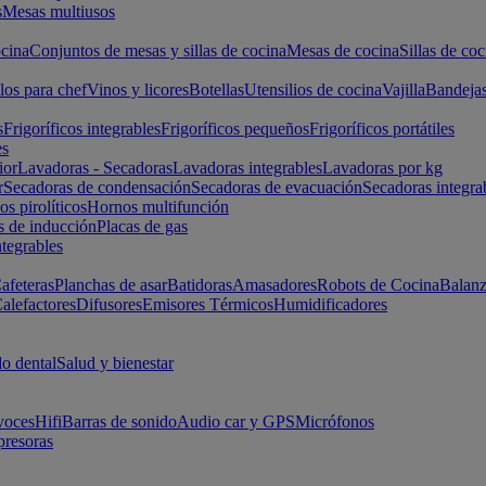
s
Mesas multiusos
cina
Conjuntos de mesas y sillas de cocina
Mesas de cocina
Sillas de coc
los para chef
Vinos y licores
Botellas
Utensilios de cocina
Vajilla
Bandeja
s
Frigoríficos integrables
Frigoríficos pequeños
Frigoríficos portátiles
es
ior
Lavadoras - Secadoras
Lavadoras integrables
Lavadoras por kg
r
Secadoras de condensación
Secadoras de evacuación
Secadoras integra
s pirolíticos
Hornos multifunción
s de inducción
Placas de gas
ntegrables
afeteras
Planchas de asar
Batidoras
Amasadores
Robots de Cocina
Balanz
alefactores
Difusores
Emisores Térmicos
Humidificadores
o dental
Salud y bienestar
voces
Hifi
Barras de sonido
Audio car y GPS
Micrófonos
presoras