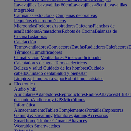
Lavavajillas
Lavavajillas 60cm
Lavavajillas 45cm
Lavavajillas
integrables
Campanas extractoras
Campanas decorativas
Pequeños electrodomésticos
Microondas
Freidoras
Aspiradores
Cafeteras
Planchas de
asar
Batidoras
Amasadores
Robots de Cocina
Balanzas de
Cocina
Tostadoras
Calefacción
Termoventiladores
Convectores
Estufas
Radiadores
Calefactores
D
Térmicos
Humidificadores
Climatización
Ventiladores
Aire acondicionado
Calentadores de agua
Termos eléctricos
Belleza y salud
Cuidado de los hombres
Cuidado
cabello
Cuidado dental
Salud y bienestar
Limpieza
Limpieza a vapor
Robot limpiacristales
Electrónica
Audio y hifi
Auriculares
Adaptadores
Reproductores
Radios
Altavoces
Hifi
Bar
de sonido
Audio car y GPS
Micrófonos
Informática
Almacenamiento
Tablets
Complementos
Portátiles
Impresoras
Gaming & streaming
Monitores gaming
Accesorios
Smart home
Timbres
Cámaras
Altavoces
Wearables
Smartwatches