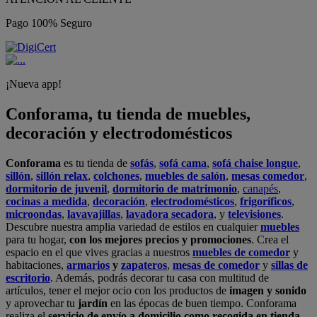
Pago 100% Seguro
¡Nueva app!
Conforama, tu tienda de muebles,
decoración y electrodomésticos
Conforama
es tu tienda de
sofás
,
sofá cama
,
sofá chaise longue
,
sillón
,
sillón relax
,
colchones
,
muebles de salón
,
mesas comedor
,
dormitorio de juvenil
,
dormitorio de matrimonio
,
canapés
,
cocinas a medida
,
decoración
,
electrodomésticos
,
frigoríficos
,
microondas
,
lavavajillas
,
lavadora secadora
, y
televisiones
.
Descubre nuestra amplia variedad de estilos en cualquier
muebles
para tu hogar,
con los mejores precios y promociones
. Crea el
espacio en el que vives gracias a nuestros
muebles de comedor
y
habitaciones,
armarios
y
zapateros
,
mesas de comedor
y
sillas de
escritorio
. Además, podrás decorar tu casa con multitud de
artículos, tener el mejor ocio con los productos de
imagen y sonido
y aprovechar tu
jardín
en las épocas de buen tiempo. Conforama
realiza el
servicio de envío a domicilio como recogida en tienda.