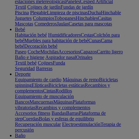
estaciones metereológicas
Paneles
Cesped Artificial
Textil
Cojines de jardín
Fundas de jardín
Piscina
Plegable
Limpieza de piscinas
Ducha
Hinchable
Juguetes
Columpios
Toboganes
Hinchables
Casitas
Mascotas
Comederos
Jaulas
Casetas para mascotas
Bebé
Habitación bebé
Humidificadores
Cestas
Colchón para
bebé
Muebles para habitación de bebé
Cunas
Cama
bebé
Decoración bebé
Paseo
Coche
Mochilas
Accesorios
Capazos
Carrito ligero
Baño e higiene
Aspirador nasal
Orinales
Textil bebé
Cojines
Funda
Seguridad
Barreras
Deporte
Equipamiento de cardio
Máquinas de remo
Bicicletas
spinning
Elípticas
Bicicletas estáticas
Recambios y
complementos
Cintas
Rodillos
Equipamiento de musculación
Bancos
Mancuernas
Máquinas
Plataformas
vibratorias
Recambios y complementos
Accesorios fitness
Bandas
Barras
Plataforma de
step
Cuerdas
Bolas y esferas de equilibrio
Recuperación muscular
Electroestimulación
Terapia de
percusión
Baño