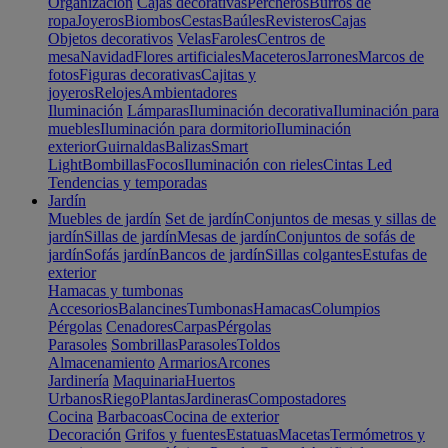
Organización
Cajas decorativas
Percheros
Burros de
ropa
Joyeros
Biombos
Cestas
Baúles
Revisteros
Cajas
Objetos decorativos
Velas
Faroles
Centros de
mesa
Navidad
Flores artificiales
Maceteros
Jarrones
Marcos de
fotos
Figuras decorativas
Cajitas y
joyeros
Relojes
Ambientadores
Iluminación
Lámparas
Iluminación decorativa
Iluminación para
muebles
Iluminación para dormitorio
Iluminación
exterior
Guirnaldas
Balizas
Smart
Light
Bombillas
Focos
Iluminación con rieles
Cintas Led
Tendencias y temporadas
Jardín
Muebles de jardín
Set de jardín
Conjuntos de mesas y sillas de
jardín
Sillas de jardín
Mesas de jardín
Conjuntos de sofás de
jardín
Sofás jardín
Bancos de jardín
Sillas colgantes
Estufas de
exterior
Hamacas y tumbonas
Accesorios
Balancines
Tumbonas
Hamacas
Columpios
Pérgolas
Cenadores
Carpas
Pérgolas
Parasoles
Sombrillas
Parasoles
Toldos
Almacenamiento
Armarios
Arcones
Jardinería
Maquinaria
Huertos
Urbanos
Riego
Plantas
Jardineras
Compostadores
Cocina
Barbacoas
Cocina de exterior
Decoración
Grifos y fuentes
Estatuas
Macetas
Termómetros y