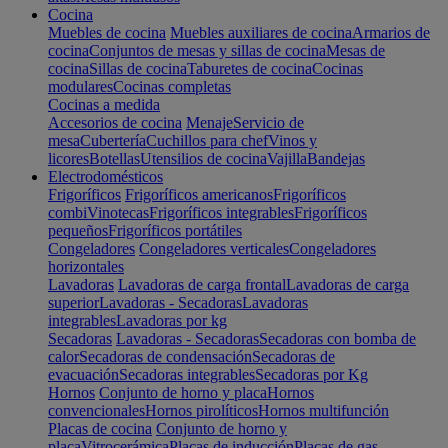
Cocina
Muebles de cocina
Muebles auxiliares de cocina
Armarios de
cocina
Conjuntos de mesas y sillas de cocina
Mesas de
cocina
Sillas de cocina
Taburetes de cocina
Cocinas
modulares
Cocinas completas
Cocinas a medida
Accesorios de cocina
Menaje
Servicio de
mesa
Cubertería
Cuchillos para chef
Vinos y
licores
Botellas
Utensilios de cocina
Vajilla
Bandejas
Electrodomésticos
Frigoríficos
Frigoríficos americanos
Frigoríficos
combi
Vinotecas
Frigoríficos integrables
Frigoríficos
pequeños
Frigoríficos portátiles
Congeladores
Congeladores verticales
Congeladores
horizontales
Lavadoras
Lavadoras de carga frontal
Lavadoras de carga
superior
Lavadoras - Secadoras
Lavadoras
integrables
Lavadoras por kg
Secadoras
Lavadoras - Secadoras
Secadoras con bomba de
calor
Secadoras de condensación
Secadoras de
evacuación
Secadoras integrables
Secadoras por Kg
Hornos
Conjunto de horno y placa
Hornos
convencionales
Hornos pirolíticos
Hornos multifunción
Placas de cocina
Conjunto de horno y
placa
Vitrocerámica
Placas de inducción
Placas de gas