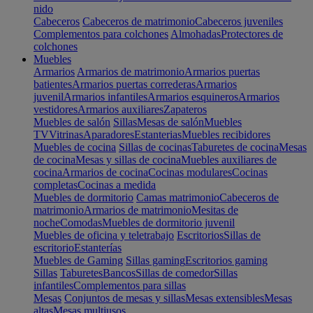
nido
Cabeceros
Cabeceros de matrimonio
Cabeceros juveniles
Complementos para colchones
Almohadas
Protectores de
colchones
Muebles
Armarios
Armarios de matrimonio
Armarios puertas
batientes
Armarios puertas correderas
Armarios
juvenil
Armarios infantiles
Armarios esquineros
Armarios
vestidores
Armarios auxiliares
Zapateros
Muebles de salón
Sillas
Mesas de salón
Muebles
TV
Vitrinas
Aparadores
Estanterias
Muebles recibidores
Muebles de cocina
Sillas de cocinas
Taburetes de cocina
Mesas
de cocina
Mesas y sillas de cocina
Muebles auxiliares de
cocina
Armarios de cocina
Cocinas modulares
Cocinas
completas
Cocinas a medida
Muebles de dormitorio
Camas matrimonio
Cabeceros de
matrimonio
Armarios de matrimonio
Mesitas de
noche
Comodas
Muebles de dormitorio juvenil
Muebles de oficina y teletrabajo
Escritorios
Sillas de
escritorio
Estanterías
Muebles de Gaming
Sillas gaming
Escritorios gaming
Sillas
Taburetes
Bancos
Sillas de comedor
Sillas
infantiles
Complementos para sillas
Mesas
Conjuntos de mesas y sillas
Mesas extensibles
Mesas
altas
Mesas multiusos