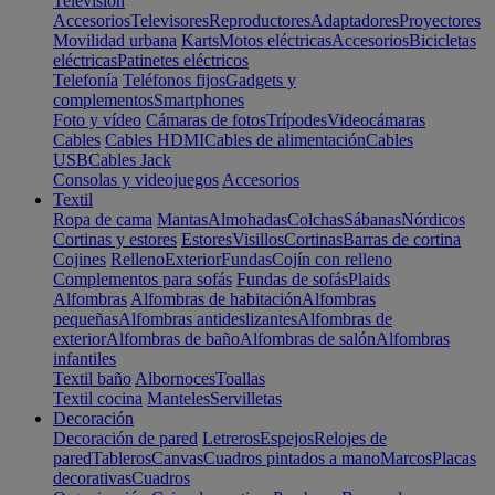
Televisión
Accesorios
Televisores
Reproductores
Adaptadores
Proyectores
Movilidad urbana
Karts
Motos eléctricas
Accesorios
Bicicletas
eléctricas
Patinetes eléctricos
Telefonía
Teléfonos fijos
Gadgets y
complementos
Smartphones
Foto y vídeo
Cámaras de fotos
Trípodes
Videocámaras
Cables
Cables HDMI
Cables de alimentación
Cables
USB
Cables Jack
Consolas y videojuegos
Accesorios
Textil
Ropa de cama
Mantas
Almohadas
Colchas
Sábanas
Nórdicos
Cortinas y estores
Estores
Visillos
Cortinas
Barras de cortina
Cojines
Relleno
Exterior
Fundas
Cojín con relleno
Complementos para sofás
Fundas de sofás
Plaids
Alfombras
Alfombras de habitación
Alfombras
pequeñas
Alfombras antideslizantes
Alfombras de
exterior
Alfombras de baño
Alfombras de salón
Alfombras
infantiles
Textil baño
Albornoces
Toallas
Textil cocina
Manteles
Servilletas
Decoración
Decoración de pared
Letreros
Espejos
Relojes de
pared
Tableros
Canvas
Cuadros pintados a mano
Marcos
Placas
decorativas
Cuadros