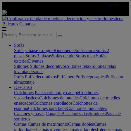
🔵Cambia tu electro con
-10% EXTRA
de descuento ☑️
AQUÍ
Baleares
Canarias
Sofás
Sofás
Chaise Longue
Rinconeras
Sofás cama
Sofás 2
plazas
Sofás 3 plazas
Sofás de piel
Sofás relax
Sofás
exterior
Divanes
Sillones
Sillones decorativos
Sillones relax
Sillones relax
levantapersonas
Puffs
Puffs decorativos
Puffs pera
Puffs reposapiés
Puffs con
almacenaje
Descanso
Colchones
Packs colchón y canapé
Colchones
viscoelásticos
Colchones de muelles
Colchones de muelles
ensacados
Colchones enrollados
Colchones de
espuma
Colchones para bebé
Colchones hinchables
Canapés y bases
Canapés
Base tapizadas
Somieres
Patas de
somieres
Camas
Camas de matrimonio
Camas dobles
Camas
individuales
Camas juveniles
Camas infantiles
Literas
Camas