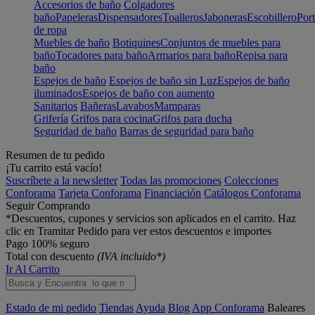
Accesorios de baño
Colgadores
baño
Papeleras
Dispensadores
Toalleros
Jaboneras
Escobillero
Port
de ropa
Muebles de baño
Botiquines
Conjuntos de muebles para
baño
Tocadores para baño
Armarios para baño
Repisa para
baño
Espejos de baño
Espejos de baño sin Luz
Espejos de baño
iluminados
Espejos de baño con aumento
Sanitarios
Bañeras
Lavabos
Mamparas
Grifería
Grifos para cocina
Grifos para ducha
Seguridad de baño
Barras de seguridad para baño
Resumen de tu pedido
¡Tu carrito está vacío!
Suscríbete a la newsletter
Todas las promociones
Colecciones
Conforama
Tarjeta Conforama
Financiación
Catálogos Conforama
Seguir Comprando
*Descuentos, cupones y servicios son aplicados en el carrito. Haz
clic en Tramitar Pedido para ver estos descuentos e importes
Pago 100% seguro
Total con descuento
(IVA incluido*)
Ir Al Carrito
Estado de mi pedido
Tiendas
Ayuda
Blog
App Conforama
Baleares