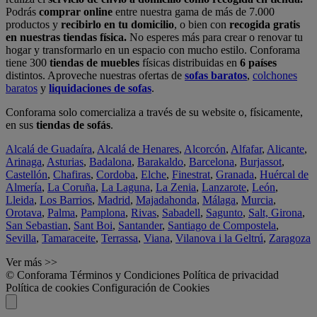
Podrás
comprar online
entre nuestra gama de más de 7.000
productos y
recibirlo en tu domicilio
, o bien con
recogida gratis
en nuestras tiendas física.
No esperes más para crear o renovar tu
hogar y transformarlo en un espacio con mucho estilo. Conforama
tiene 300
tiendas de muebles
físicas distribuidas en
6 países
distintos. Aproveche nuestras ofertas de
sofas baratos
,
colchones
baratos
y
liquidaciones de sofas
.
Conforama solo comercializa a través de su website o, físicamente,
en sus
tiendas de sofás
.
Alcalá de Guadaíra
,
Alcalá de Henares
,
Alcorcón
,
Alfafar
,
Alicante
,
Arinaga
,
Asturias
,
Badalona
,
Barakaldo
,
Barcelona
,
Burjassot
,
Castellón
,
Chafiras
,
Cordoba
,
Elche
,
Finestrat
,
Granada
,
Huércal de
Almería
,
La Coruña
,
La Laguna
,
La Zenia
,
Lanzarote
,
León
,
Lleida
,
Los Barrios
,
Madrid
,
Majadahonda
,
Málaga
,
Murcia
,
Orotava
,
Palma
,
Pamplona
,
Rivas
,
Sabadell
,
Sagunto
,
Salt, Girona
,
San Sebastian
,
Sant Boi
,
Santander
,
Santiago de Compostela
,
Sevilla
,
Tamaraceite
,
Terrassa
,
Viana
,
Vilanova i la Geltrú
,
Zaragoza
Ver más >>
© Conforama
Términos y Condiciones
Política de privacidad
Política de cookies
Configuración de Cookies