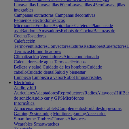
Lavavajillas
Lavavajillas 60cm
Lavavajillas 45cm
Lavavajillas
integrables
Campanas extractoras
Campanas decorativas
Pequeños electrodomésticos
Microondas
Freidoras
Aspiradores
Cafeteras
Planchas de
asar
Batidoras
Amasadores
Robots de Cocina
Balanzas de
Cocina
Tostadoras
Calefacción
Termoventiladores
Convectores
Estufas
Radiadores
Calefactores
D
Térmicos
Humidificadores
Climatización
Ventiladores
Aire acondicionado
Calentadores de agua
Termos eléctricos
Belleza y salud
Cuidado de los hombres
Cuidado
cabello
Cuidado dental
Salud y bienestar
Limpieza
Limpieza a vapor
Robot limpiacristales
Electrónica
Audio y hifi
Auriculares
Adaptadores
Reproductores
Radios
Altavoces
Hifi
Bar
de sonido
Audio car y GPS
Micrófonos
Informática
Almacenamiento
Tablets
Complementos
Portátiles
Impresoras
Gaming & streaming
Monitores gaming
Accesorios
Smart home
Timbres
Cámaras
Altavoces
Wearables
Smartwatches