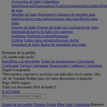
Accesorios de baño
Colgadores
baño
Papeleras
Dispensadores
Toalleros
Jaboneras
Escobillero
Port
de ropa
Muebles de baño
Botiquines
Conjuntos de muebles para
baño
Tocadores para baño
Armarios para baño
Repisa para
baño
Espejos de baño
Espejos de baño sin Luz
Espejos de baño
iluminados
Espejos de baño con aumento
Sanitarios
Bañeras
Lavabos
Mamparas
Grifería
Grifos para cocina
Grifos para ducha
Seguridad de baño
Barras de seguridad para baño
Resumen de tu pedido
¡Tu carrito está vacío!
Suscríbete a la newsletter
Todas las promociones
Colecciones
Conforama
Tarjeta Conforama
Financiación
Catálogos Conforama
Seguir Comprando
*Descuentos, cupones y servicios son aplicados en el carrito. Haz
clic en Tramitar Pedido para ver estos descuentos e importes
Pago 100% seguro
Total con descuento
(IVA incluido*)
Ir Al Carrito
Estado de mi pedido
Tiendas
Ayuda
Blog
App Conforama
Baleares