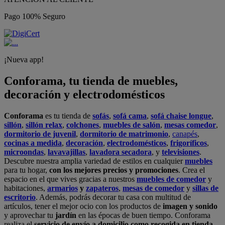
Pago 100% Seguro
¡Nueva app!
Conforama, tu tienda de muebles,
decoración y electrodomésticos
Conforama
es tu tienda de
sofás
,
sofá cama
,
sofá chaise longue
,
sillón
,
sillón relax
,
colchones
,
muebles de salón
,
mesas comedor
,
dormitorio de juvenil
,
dormitorio de matrimonio
,
canapés
,
cocinas a medida
,
decoración
,
electrodomésticos
,
frigoríficos
,
microondas
,
lavavajillas
,
lavadora secadora
, y
televisiones
.
Descubre nuestra amplia variedad de estilos en cualquier
muebles
para tu hogar,
con los mejores precios y promociones
. Crea el
espacio en el que vives gracias a nuestros
muebles de comedor
y
habitaciones,
armarios
y
zapateros
,
mesas de comedor
y
sillas de
escritorio
. Además, podrás decorar tu casa con multitud de
artículos, tener el mejor ocio con los productos de
imagen y sonido
y aprovechar tu
jardín
en las épocas de buen tiempo. Conforama
realiza el
servicio de envío a domicilio como recogida en tienda.