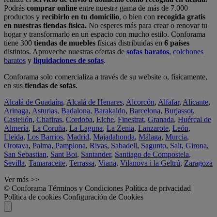
Podrás
comprar online
entre nuestra gama de más de 7.000
productos y
recibirlo en tu domicilio
, o bien con
recogida gratis
en nuestras tiendas física.
No esperes más para crear o renovar tu
hogar y transformarlo en un espacio con mucho estilo. Conforama
tiene 300
tiendas de muebles
físicas distribuidas en
6 países
distintos. Aproveche nuestras ofertas de
sofas baratos
,
colchones
baratos
y
liquidaciones de sofas
.
Conforama solo comercializa a través de su website o, físicamente,
en sus
tiendas de sofás
.
Alcalá de Guadaíra
,
Alcalá de Henares
,
Alcorcón
,
Alfafar
,
Alicante
,
Arinaga
,
Asturias
,
Badalona
,
Barakaldo
,
Barcelona
,
Burjassot
,
Castellón
,
Chafiras
,
Cordoba
,
Elche
,
Finestrat
,
Granada
,
Huércal de
Almería
,
La Coruña
,
La Laguna
,
La Zenia
,
Lanzarote
,
León
,
Lleida
,
Los Barrios
,
Madrid
,
Majadahonda
,
Málaga
,
Murcia
,
Orotava
,
Palma
,
Pamplona
,
Rivas
,
Sabadell
,
Sagunto
,
Salt, Girona
,
San Sebastian
,
Sant Boi
,
Santander
,
Santiago de Compostela
,
Sevilla
,
Tamaraceite
,
Terrassa
,
Viana
,
Vilanova i la Geltrú
,
Zaragoza
Ver más >>
© Conforama
Términos y Condiciones
Política de privacidad
Política de cookies
Configuración de Cookies