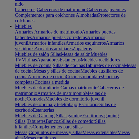
nido
Cabeceros
Cabeceros de matrimonio
Cabeceros juveniles
Complementos para colchones
Almohadas
Protectores de
colchones
Muebles
Armarios
Armarios de matrimonio
Armarios puertas
batientes
Armarios puertas correderas
Armarios
juvenil
Armarios infantiles
Armarios esquineros
Armarios
vestidores
Armarios auxiliares
Zapateros
Muebles de salón
Sillas
Mesas de salón
Muebles
TV
Vitrinas
Aparadores
Estanterias
Muebles recibidores
Muebles de cocina
Sillas de cocinas
Taburetes de cocina
Mesas
de cocina
Mesas y sillas de cocina
Muebles auxiliares de
cocina
Armarios de cocina
Cocinas modulares
Cocinas
completas
Cocinas a medida
Muebles de dormitorio
Camas matrimonio
Cabeceros de
matrimonio
Armarios de matrimonio
Mesitas de
noche
Comodas
Muebles de dormitorio juvenil
Muebles de oficina y teletrabajo
Escritorios
Sillas de
escritorio
Estanterías
Muebles de Gaming
Sillas gaming
Escritorios gaming
Sillas
Taburetes
Bancos
Sillas de comedor
Sillas
infantiles
Complementos para sillas
Mesas
Conjuntos de mesas y sillas
Mesas extensibles
Mesas
altas
Mesas multiusos