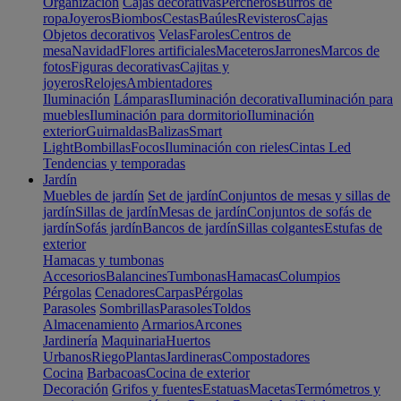
Organización
Cajas decorativas
Percheros
Burros de
ropa
Joyeros
Biombos
Cestas
Baúles
Revisteros
Cajas
Objetos decorativos
Velas
Faroles
Centros de
mesa
Navidad
Flores artificiales
Maceteros
Jarrones
Marcos de
fotos
Figuras decorativas
Cajitas y
joyeros
Relojes
Ambientadores
Iluminación
Lámparas
Iluminación decorativa
Iluminación para
muebles
Iluminación para dormitorio
Iluminación
exterior
Guirnaldas
Balizas
Smart
Light
Bombillas
Focos
Iluminación con rieles
Cintas Led
Tendencias y temporadas
Jardín
Muebles de jardín
Set de jardín
Conjuntos de mesas y sillas de
jardín
Sillas de jardín
Mesas de jardín
Conjuntos de sofás de
jardín
Sofás jardín
Bancos de jardín
Sillas colgantes
Estufas de
exterior
Hamacas y tumbonas
Accesorios
Balancines
Tumbonas
Hamacas
Columpios
Pérgolas
Cenadores
Carpas
Pérgolas
Parasoles
Sombrillas
Parasoles
Toldos
Almacenamiento
Armarios
Arcones
Jardinería
Maquinaria
Huertos
Urbanos
Riego
Plantas
Jardineras
Compostadores
Cocina
Barbacoas
Cocina de exterior
Decoración
Grifos y fuentes
Estatuas
Macetas
Termómetros y