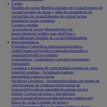
Cocina
Muebles de cocina
Muebles auxiliares de cocina
Armarios de
cocina
Conjuntos de mesas y sillas de cocina
Mesas de
cocina
Sillas de cocina
Taburetes de cocina
Cocinas
modulares
Cocinas completas
Cocinas a medida
Accesorios de cocina
Menaje
Servicio de
mesa
Cubertería
Cuchillos para chef
Vinos y
licores
Botellas
Utensilios de cocina
Vajilla
Bandejas
Electrodomésticos
Frigoríficos
Frigoríficos americanos
Frigoríficos
combi
Vinotecas
Frigoríficos integrables
Frigoríficos
pequeños
Frigoríficos portátiles
Congeladores
Congeladores verticales
Congeladores
horizontales
Lavadoras
Lavadoras de carga frontal
Lavadoras de carga
superior
Lavadoras - Secadoras
Lavadoras
integrables
Lavadoras por kg
Secadoras
Lavadoras - Secadoras
Secadoras con bomba de
calor
Secadoras de condensación
Secadoras de
evacuación
Secadoras integrables
Secadoras por Kg
Hornos
Conjunto de horno y placa
Hornos
convencionales
Hornos pirolíticos
Hornos multifunción
Placas de cocina
Conjunto de horno y
placa
Vitrocerámica
Placas de inducción
Placas de gas