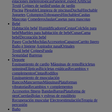
estaciones metereológicas
Paneles
Cesped Artificial
Textil
Cojines de jardín
Fundas de jardín
Piscina
Plegable
Limpieza de piscinas
Ducha
Hinchable
Juguetes
Columpios
Toboganes
Hinchables
Casitas
Mascotas
Comederos
Jaulas
Casetas para mascotas
Bebé
Habitación bebé
Humidificadores
Cestas
Colchón para
bebé
Muebles para habitación de bebé
Cunas
Cama
bebé
Decoración bebé
Paseo
Coche
Mochilas
Accesorios
Capazos
Carrito ligero
Baño e higiene
Aspirador nasal
Orinales
Textil bebé
Cojines
Funda
Seguridad
Barreras
Deporte
Equipamiento de cardio
Máquinas de remo
Bicicletas
spinning
Elípticas
Bicicletas estáticas
Recambios y
complementos
Cintas
Rodillos
Equipamiento de musculación
Bancos
Mancuernas
Máquinas
Plataformas
vibratorias
Recambios y complementos
Accesorios fitness
Bandas
Barras
Plataforma de
step
Cuerdas
Bolas y esferas de equilibrio
Recuperación muscular
Electroestimulación
Terapia de
percusión
Baño