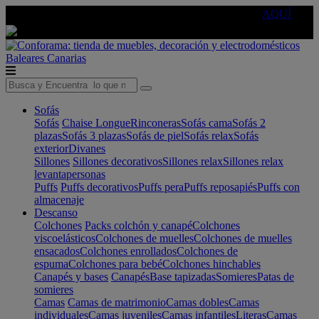
🔵Cambia tu electro con
-10% EXTRA
de descuento ☑️
AQUÍ
Baleares
Canarias
Sofás
Sofás
Chaise Longue
Rinconeras
Sofás cama
Sofás 2
plazas
Sofás 3 plazas
Sofás de piel
Sofás relax
Sofás
exterior
Divanes
Sillones
Sillones decorativos
Sillones relax
Sillones relax
levantapersonas
Puffs
Puffs decorativos
Puffs pera
Puffs reposapiés
Puffs con
almacenaje
Descanso
Colchones
Packs colchón y canapé
Colchones
viscoelásticos
Colchones de muelles
Colchones de muelles
ensacados
Colchones enrollados
Colchones de
espuma
Colchones para bebé
Colchones hinchables
Canapés y bases
Canapés
Base tapizadas
Somieres
Patas de
somieres
Camas
Camas de matrimonio
Camas dobles
Camas
individuales
Camas juveniles
Camas infantiles
Literas
Camas