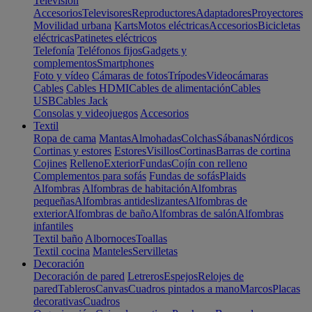
Televisión
Accesorios
Televisores
Reproductores
Adaptadores
Proyectores
Movilidad urbana
Karts
Motos eléctricas
Accesorios
Bicicletas
eléctricas
Patinetes eléctricos
Telefonía
Teléfonos fijos
Gadgets y
complementos
Smartphones
Foto y vídeo
Cámaras de fotos
Trípodes
Videocámaras
Cables
Cables HDMI
Cables de alimentación
Cables
USB
Cables Jack
Consolas y videojuegos
Accesorios
Textil
Ropa de cama
Mantas
Almohadas
Colchas
Sábanas
Nórdicos
Cortinas y estores
Estores
Visillos
Cortinas
Barras de cortina
Cojines
Relleno
Exterior
Fundas
Cojín con relleno
Complementos para sofás
Fundas de sofás
Plaids
Alfombras
Alfombras de habitación
Alfombras
pequeñas
Alfombras antideslizantes
Alfombras de
exterior
Alfombras de baño
Alfombras de salón
Alfombras
infantiles
Textil baño
Albornoces
Toallas
Textil cocina
Manteles
Servilletas
Decoración
Decoración de pared
Letreros
Espejos
Relojes de
pared
Tableros
Canvas
Cuadros pintados a mano
Marcos
Placas
decorativas
Cuadros