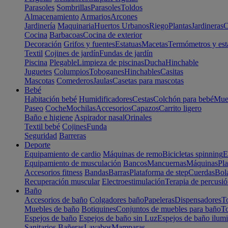
Parasoles
Sombrillas
Parasoles
Toldos
Almacenamiento
Armarios
Arcones
Jardinería
Maquinaria
Huertos Urbanos
Riego
Plantas
Jardineras
C
Cocina
Barbacoas
Cocina de exterior
Decoración
Grifos y fuentes
Estatuas
Macetas
Termómetros y est
Textil
Cojines de jardín
Fundas de jardín
Piscina
Plegable
Limpieza de piscinas
Ducha
Hinchable
Juguetes
Columpios
Toboganes
Hinchables
Casitas
Mascotas
Comederos
Jaulas
Casetas para mascotas
Bebé
Habitación bebé
Humidificadores
Cestas
Colchón para bebé
Mueb
Paseo
Coche
Mochilas
Accesorios
Capazos
Carrito ligero
Baño e higiene
Aspirador nasal
Orinales
Textil bebé
Cojines
Funda
Seguridad
Barreras
Deporte
Equipamiento de cardio
Máquinas de remo
Bicicletas spinning
E
Equipamiento de musculación
Bancos
Mancuernas
Máquinas
Pla
Accesorios fitness
Bandas
Barras
Plataforma de step
Cuerdas
Bola
Recuperación muscular
Electroestimulación
Terapia de percusi
Baño
Accesorios de baño
Colgadores baño
Papeleras
Dispensadores
To
Muebles de baño
Botiquines
Conjuntos de muebles para baño
To
Espejos de baño
Espejos de baño sin Luz
Espejos de baño ilum
Sanitarios
Bañeras
Lavabos
Mamparas