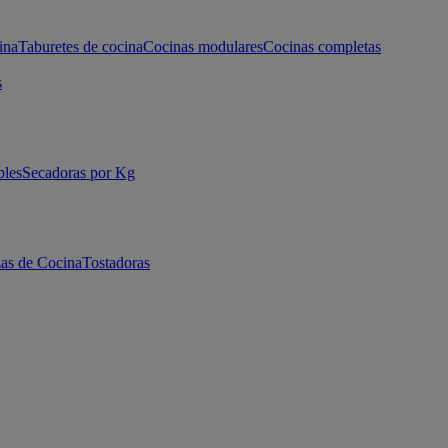
ina
Taburetes de cocina
Cocinas modulares
Cocinas completas
s
bles
Secadoras por Kg
as de Cocina
Tostadoras