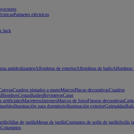
oyectores
éctricas
Patinetes eléctricos
s Jack
ras antideslizantes
Alfombras de exterior
Alfombras de baño
Alfombras 
Canvas
Cuadros pintados a mano
Marcos
Placas decorativas
Cuadros
s
Biombos
Cestas
Baúles
Revisteros
Cajas
s artificiales
Maceteros
Jarrones
Marcos de fotos
Figuras decorativas
Cajit
muebles
Iluminación para dormitorio
Iluminación exterior
Guirnaldas
Bali
ardín
Sillas de jardín
Mesas de jardín
Conjuntos de sofás de jardín
Sofás j
s
Columpios