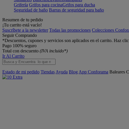
Grifería
Grifos para cocina
Grifos para ducha
Seguridad de baño
Barras de seguridad para baño
Resumen de tu pedido
¡Tu carrito está vacío!
Suscríbete a la newsletter
Todas las promociones
Colecciones Confo
Seguir Comprando
*Descuentos, cupones y servicios son aplicados en el carrito. Haz cli
Pago 100% seguro
Total con descuento
(IVA incluido*)
Ir Al Carrito
Estado de mi pedido
Tiendas
Ayuda
Blog
App Conforama
Baleares
C