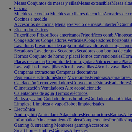
Mesas
Conjuntos de mesas y sillas
Mesas extensibles
Mesas alta
Cocina
Muebles de cocina
Muebles auxiliares de cocina
Armarios de co
Cocinas a medida
Accesorios de cocina
Menaje
Servicio de mesa
Cubertería
Cuchil
Electrodomésticos
Frigoríficos
Frigoríficos americanos
Frigoríficos combi
Vinoteca
Congeladores
Congeladores verticales
Congeladores horizontal
Lavadoras
Lavadoras de carga frontal
Lavadoras de carga super
Secadoras
Lavadoras - Secadoras
Secadoras con bomba de calo
Hornos
Conjunto de horno y placa
Hornos convencionales
Horno
Placas de cocina
Conjunto de horno y placa
Vitrocerámica
Placa
Lavavajillas
Lavavajillas 60cm
Lavavajillas 45cm
Lavavajillas i
Campanas extractoras
Campanas decorativas
Pequeños electrodomésticos
Microondas
Freidoras
Aspiradores
C
Calefacción
Termoventiladores
Convectores
Estufas
Radiadores
C
Climatización
Ventiladores
Aire acondicionado
Calentadores de agua
Termos eléctricos
Belleza y salud
Cuidado de los hombres
Cuidado cabello
Cuidad
Limpieza
Limpieza a vapor
Robot limpiacristales
Electrónica
Audio y hifi
Auriculares
Adaptadores
Reproductores
Radios
Alta
Informática
Almacenamiento
Tablets
Complementos
Portátiles
Im
Gaming & streaming
Monitores gaming
Accesorios
Smart home
Timbres
Cámaras
Altavoces