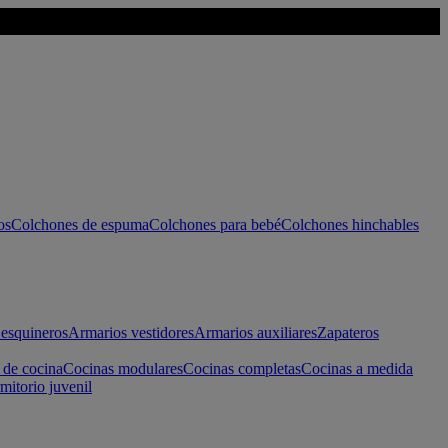
os
Colchones de espuma
Colchones para bebé
Colchones hinchables
esquineros
Armarios vestidores
Armarios auxiliares
Zapateros
 de cocina
Cocinas modulares
Cocinas completas
Cocinas a medida
mitorio juvenil