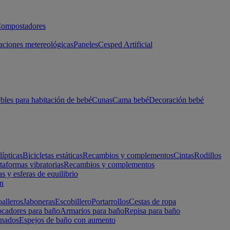
ompostadores
aciones metereológicas
Paneles
Cesped Artificial
les para habitación de bebé
Cunas
Cama bebé
Decoración bebé
lípticas
Bicicletas estáticas
Recambios y complementos
Cintas
Rodillos
taformas vibratorias
Recambios y complementos
s y esferas de equilibrio
ón
alleros
Jaboneras
Escobillero
Portarrollos
Cestas de ropa
cadores para baño
Armarios para baño
Repisa para baño
inados
Espejos de baño con aumento