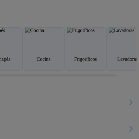
napés
Cocina
Frigoríficos
Lavadoras