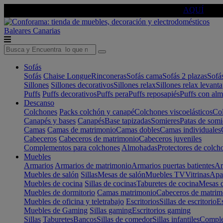
🔵Cambia tu electro con
-10% EXTRA
de descuento ☑️
AQUÍ
Baleares
Canarias
Sofás
Sofás
Chaise Longue
Rinconeras
Sofás cama
Sofás 2 plazas
Sofá
Sillones
Sillones decorativos
Sillones relax
Sillones relax levant
Puffs
Puffs decorativos
Puffs pera
Puffs reposapiés
Puffs con al
Descanso
Colchones
Packs colchón y canapé
Colchones viscoelásticos
Col
Canapés y bases
Canapés
Base tapizadas
Somieres
Patas de somi
Camas
Camas de matrimonio
Camas dobles
Camas individuales
Cabeceros
Cabeceros de matrimonio
Cabeceros juveniles
Complementos para colchones
Almohadas
Protectores de colch
Muebles
Armarios
Armarios de matrimonio
Armarios puertas batientes
Ar
Muebles de salón
Sillas
Mesas de salón
Muebles TV
Vitrinas
Apa
Muebles de cocina
Sillas de cocinas
Taburetes de cocina
Mesas d
Muebles de dormitorio
Camas matrimonio
Cabeceros de matrim
Muebles de oficina y teletrabajo
Escritorios
Sillas de escritorio
Es
Muebles de Gaming
Sillas gaming
Escritorios gaming
Sillas
Taburetes
Bancos
Sillas de comedor
Sillas infantiles
Complem