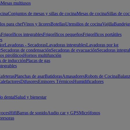
s
Mesas multiusos
cina
Conjuntos de mesas y sillas de cocina
Mesas de cocina
Sillas de coc
los para chef
Vinos y licores
Botellas
Utensilios de cocina
Vajilla
Bandeja
s
Frigoríficos integrables
Frigoríficos pequeños
Frigoríficos portátiles
es
ior
Lavadoras - Secadoras
Lavadoras integrables
Lavadoras por kg
r
Secadoras de condensación
Secadoras de evacuación
Secadoras integra
s pirolíticos
Hornos multifunción
s de inducción
Placas de gas
ntegrables
afeteras
Planchas de asar
Batidoras
Amasadores
Robots de Cocina
Balanz
alefactores
Difusores
Emisores Térmicos
Humidificadores
o dental
Salud y bienestar
voces
Hifi
Barras de sonido
Audio car y GPS
Micrófonos
presoras