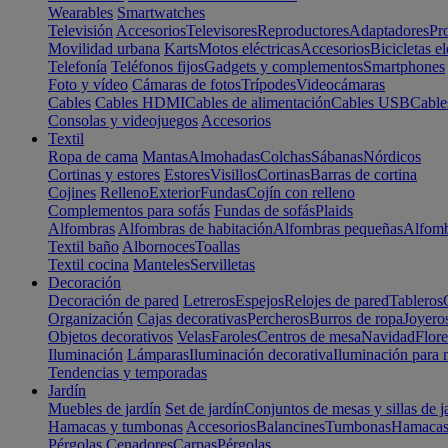
Wearables
Smartwatches
Televisión
Accesorios
Televisores
Reproductores
Adaptadores
Pr
Movilidad urbana
Karts
Motos eléctricas
Accesorios
Bicicletas el
Telefonía
Teléfonos fijos
Gadgets y complementos
Smartphones
Foto y vídeo
Cámaras de fotos
Trípodes
Videocámaras
Cables
Cables HDMI
Cables de alimentación
Cables USB
Cable
Consolas y videojuegos
Accesorios
Textil
Ropa de cama
Mantas
Almohadas
Colchas
Sábanas
Nórdicos
Cortinas y estores
Estores
Visillos
Cortinas
Barras de cortina
Cojines
Relleno
Exterior
Fundas
Cojín con relleno
Complementos para sofás
Fundas de sofás
Plaids
Alfombras
Alfombras de habitación
Alfombras pequeñas
Alfomb
Textil baño
Albornoces
Toallas
Textil cocina
Manteles
Servilletas
Decoración
Decoración de pared
Letreros
Espejos
Relojes de pared
Tableros
Organización
Cajas decorativas
Percheros
Burros de ropa
Joyero
Objetos decorativos
Velas
Faroles
Centros de mesa
Navidad
Flore
Iluminación
Lámparas
Iluminación decorativa
Iluminación para 
Tendencias y temporadas
Jardín
Muebles de jardín
Set de jardín
Conjuntos de mesas y sillas de j
Hamacas y tumbonas
Accesorios
Balancines
Tumbonas
Hamaca
Pérgolas
Cenadores
Carpas
Pérgolas