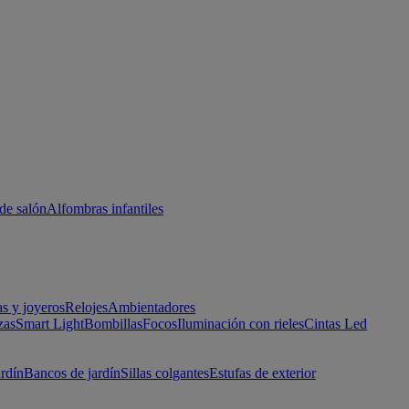
de salón
Alfombras infantiles
as y joyeros
Relojes
Ambientadores
zas
Smart Light
Bombillas
Focos
Iluminación con rieles
Cintas Led
ardín
Bancos de jardín
Sillas colgantes
Estufas de exterior