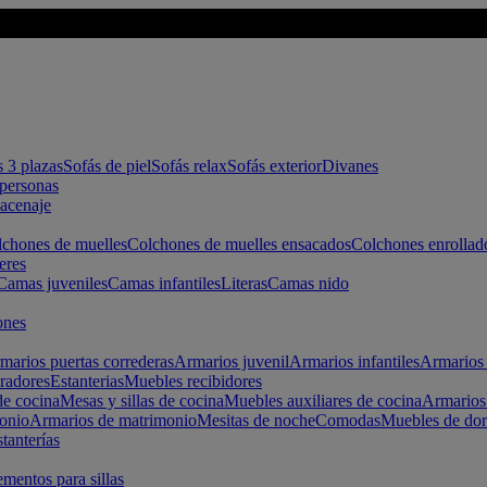
s 3 plazas
Sofás de piel
Sofás relax
Sofás exterior
Divanes
apersonas
macenaje
chones de muelles
Colchones de muelles ensacados
Colchones enrollad
eres
Camas juveniles
Camas infantiles
Literas
Camas nido
ones
marios puertas correderas
Armarios juvenil
Armarios infantiles
Armarios 
radores
Estanterias
Muebles recibidores
e cocina
Mesas y sillas de cocina
Muebles auxiliares de cocina
Armarios
onio
Armarios de matrimonio
Mesitas de noche
Comodas
Muebles de dor
tanterías
entos para sillas