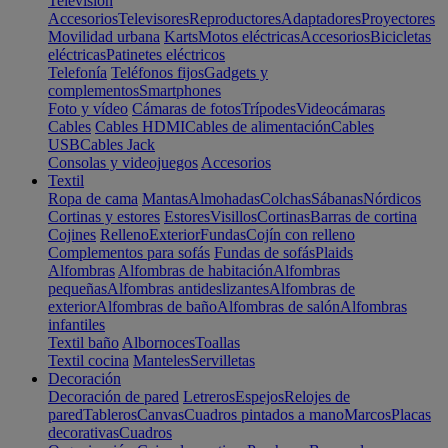
Televisión
Accesorios
Televisores
Reproductores
Adaptadores
Proyectores
Movilidad urbana
Karts
Motos eléctricas
Accesorios
Bicicletas
eléctricas
Patinetes eléctricos
Telefonía
Teléfonos fijos
Gadgets y
complementos
Smartphones
Foto y vídeo
Cámaras de fotos
Trípodes
Videocámaras
Cables
Cables HDMI
Cables de alimentación
Cables
USB
Cables Jack
Consolas y videojuegos
Accesorios
Textil
Ropa de cama
Mantas
Almohadas
Colchas
Sábanas
Nórdicos
Cortinas y estores
Estores
Visillos
Cortinas
Barras de cortina
Cojines
Relleno
Exterior
Fundas
Cojín con relleno
Complementos para sofás
Fundas de sofás
Plaids
Alfombras
Alfombras de habitación
Alfombras
pequeñas
Alfombras antideslizantes
Alfombras de
exterior
Alfombras de baño
Alfombras de salón
Alfombras
infantiles
Textil baño
Albornoces
Toallas
Textil cocina
Manteles
Servilletas
Decoración
Decoración de pared
Letreros
Espejos
Relojes de
pared
Tableros
Canvas
Cuadros pintados a mano
Marcos
Placas
decorativas
Cuadros