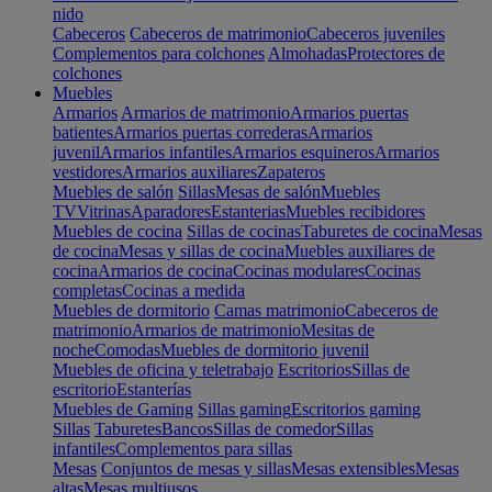
nido
Cabeceros
Cabeceros de matrimonio
Cabeceros juveniles
Complementos para colchones
Almohadas
Protectores de
colchones
Muebles
Armarios
Armarios de matrimonio
Armarios puertas
batientes
Armarios puertas correderas
Armarios
juvenil
Armarios infantiles
Armarios esquineros
Armarios
vestidores
Armarios auxiliares
Zapateros
Muebles de salón
Sillas
Mesas de salón
Muebles
TV
Vitrinas
Aparadores
Estanterias
Muebles recibidores
Muebles de cocina
Sillas de cocinas
Taburetes de cocina
Mesas
de cocina
Mesas y sillas de cocina
Muebles auxiliares de
cocina
Armarios de cocina
Cocinas modulares
Cocinas
completas
Cocinas a medida
Muebles de dormitorio
Camas matrimonio
Cabeceros de
matrimonio
Armarios de matrimonio
Mesitas de
noche
Comodas
Muebles de dormitorio juvenil
Muebles de oficina y teletrabajo
Escritorios
Sillas de
escritorio
Estanterías
Muebles de Gaming
Sillas gaming
Escritorios gaming
Sillas
Taburetes
Bancos
Sillas de comedor
Sillas
infantiles
Complementos para sillas
Mesas
Conjuntos de mesas y sillas
Mesas extensibles
Mesas
altas
Mesas multiusos