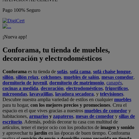
Pago 100% Seguro
¡Nueva app!
Conforama, tu tienda de muebles,
decoración y electrodomésticos
Conforama
es tu tienda de
sofás
,
sofá cama
,
sofá chaise longue
,
sillón
,
sillón relax
,
colchones
,
muebles de salón
,
mesas comedor
,
dormitorio de juvenil
,
dormitorio de matrimonio
,
canapés
,
cocinas a medida
,
decoración
,
electrodomésticos
,
frigoríficos
,
microondas
,
lavavajillas
,
lavadora secadora
, y
televisiones
.
Descubre nuestra amplia variedad de estilos en cualquier
muebles
para tu hogar,
con los mejores precios y promociones
. Crea el
espacio en el que vives gracias a nuestros
muebles de comedor
y
habitaciones,
armarios
y
zapateros
,
mesas de comedor
y
sillas de
escritorio
. Además, podrás decorar tu casa con multitud de
artículos, tener el mejor ocio con los productos de
imagen y sonido
y aprovechar tu
jardín
en las épocas de buen tiempo. Conforama
realiza el
servicio de envío a domicilio como recogida en tienda.