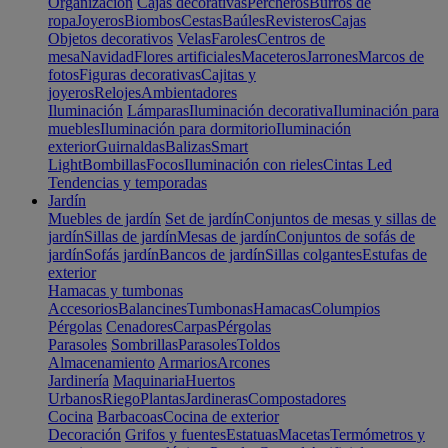
Organización
Cajas decorativas
Percheros
Burros de
ropa
Joyeros
Biombos
Cestas
Baúles
Revisteros
Cajas
Objetos decorativos
Velas
Faroles
Centros de
mesa
Navidad
Flores artificiales
Maceteros
Jarrones
Marcos de
fotos
Figuras decorativas
Cajitas y
joyeros
Relojes
Ambientadores
Iluminación
Lámparas
Iluminación decorativa
Iluminación para
muebles
Iluminación para dormitorio
Iluminación
exterior
Guirnaldas
Balizas
Smart
Light
Bombillas
Focos
Iluminación con rieles
Cintas Led
Tendencias y temporadas
Jardín
Muebles de jardín
Set de jardín
Conjuntos de mesas y sillas de
jardín
Sillas de jardín
Mesas de jardín
Conjuntos de sofás de
jardín
Sofás jardín
Bancos de jardín
Sillas colgantes
Estufas de
exterior
Hamacas y tumbonas
Accesorios
Balancines
Tumbonas
Hamacas
Columpios
Pérgolas
Cenadores
Carpas
Pérgolas
Parasoles
Sombrillas
Parasoles
Toldos
Almacenamiento
Armarios
Arcones
Jardinería
Maquinaria
Huertos
Urbanos
Riego
Plantas
Jardineras
Compostadores
Cocina
Barbacoas
Cocina de exterior
Decoración
Grifos y fuentes
Estatuas
Macetas
Termómetros y