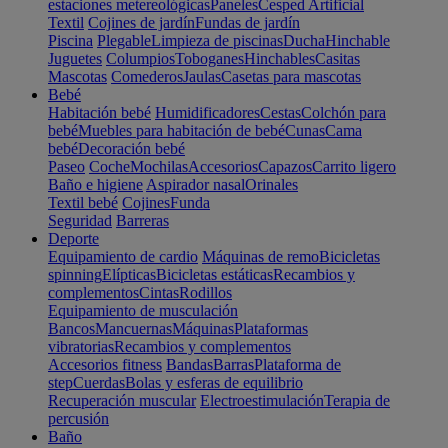
estaciones metereológicas
Paneles
Cesped Artificial
Textil
Cojines de jardín
Fundas de jardín
Piscina
Plegable
Limpieza de piscinas
Ducha
Hinchable
Juguetes
Columpios
Toboganes
Hinchables
Casitas
Mascotas
Comederos
Jaulas
Casetas para mascotas
Bebé
Habitación bebé
Humidificadores
Cestas
Colchón para
bebé
Muebles para habitación de bebé
Cunas
Cama
bebé
Decoración bebé
Paseo
Coche
Mochilas
Accesorios
Capazos
Carrito ligero
Baño e higiene
Aspirador nasal
Orinales
Textil bebé
Cojines
Funda
Seguridad
Barreras
Deporte
Equipamiento de cardio
Máquinas de remo
Bicicletas
spinning
Elípticas
Bicicletas estáticas
Recambios y
complementos
Cintas
Rodillos
Equipamiento de musculación
Bancos
Mancuernas
Máquinas
Plataformas
vibratorias
Recambios y complementos
Accesorios fitness
Bandas
Barras
Plataforma de
step
Cuerdas
Bolas y esferas de equilibrio
Recuperación muscular
Electroestimulación
Terapia de
percusión
Baño