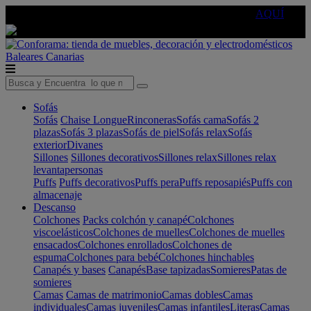
🔵Cambia tu electro con
-10% EXTRA
de descuento ☑️
AQUÍ
Baleares
Canarias
Sofás
Sofás
Chaise Longue
Rinconeras
Sofás cama
Sofás 2
plazas
Sofás 3 plazas
Sofás de piel
Sofás relax
Sofás
exterior
Divanes
Sillones
Sillones decorativos
Sillones relax
Sillones relax
levantapersonas
Puffs
Puffs decorativos
Puffs pera
Puffs reposapiés
Puffs con
almacenaje
Descanso
Colchones
Packs colchón y canapé
Colchones
viscoelásticos
Colchones de muelles
Colchones de muelles
ensacados
Colchones enrollados
Colchones de
espuma
Colchones para bebé
Colchones hinchables
Canapés y bases
Canapés
Base tapizadas
Somieres
Patas de
somieres
Camas
Camas de matrimonio
Camas dobles
Camas
individuales
Camas juveniles
Camas infantiles
Literas
Camas