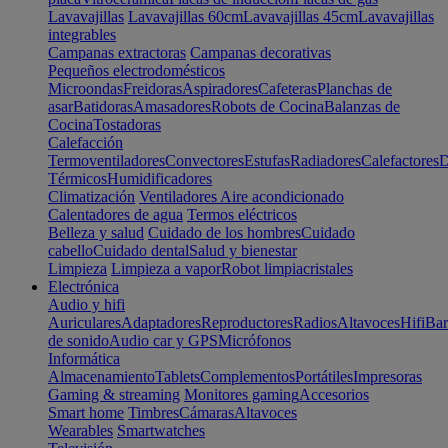
Lavavajillas
Lavavajillas 60cm
Lavavajillas 45cm
Lavavajillas
integrables
Campanas extractoras
Campanas decorativas
Pequeños electrodomésticos
Microondas
Freidoras
Aspiradores
Cafeteras
Planchas de
asar
Batidoras
Amasadores
Robots de Cocina
Balanzas de
Cocina
Tostadoras
Calefacción
Termoventiladores
Convectores
Estufas
Radiadores
Calefactores
D
Térmicos
Humidificadores
Climatización
Ventiladores
Aire acondicionado
Calentadores de agua
Termos eléctricos
Belleza y salud
Cuidado de los hombres
Cuidado
cabello
Cuidado dental
Salud y bienestar
Limpieza
Limpieza a vapor
Robot limpiacristales
Electrónica
Audio y hifi
Auriculares
Adaptadores
Reproductores
Radios
Altavoces
Hifi
Bar
de sonido
Audio car y GPS
Micrófonos
Informática
Almacenamiento
Tablets
Complementos
Portátiles
Impresoras
Gaming & streaming
Monitores gaming
Accesorios
Smart home
Timbres
Cámaras
Altavoces
Wearables
Smartwatches