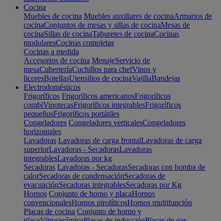
Cocina
Muebles de cocina
Muebles auxiliares de cocina
Armarios de
cocina
Conjuntos de mesas y sillas de cocina
Mesas de
cocina
Sillas de cocina
Taburetes de cocina
Cocinas
modulares
Cocinas completas
Cocinas a medida
Accesorios de cocina
Menaje
Servicio de
mesa
Cubertería
Cuchillos para chef
Vinos y
licores
Botellas
Utensilios de cocina
Vajilla
Bandejas
Electrodomésticos
Frigoríficos
Frigoríficos americanos
Frigoríficos
combi
Vinotecas
Frigoríficos integrables
Frigoríficos
pequeños
Frigoríficos portátiles
Congeladores
Congeladores verticales
Congeladores
horizontales
Lavadoras
Lavadoras de carga frontal
Lavadoras de carga
superior
Lavadoras - Secadoras
Lavadoras
integrables
Lavadoras por kg
Secadoras
Lavadoras - Secadoras
Secadoras con bomba de
calor
Secadoras de condensación
Secadoras de
evacuación
Secadoras integrables
Secadoras por Kg
Hornos
Conjunto de horno y placa
Hornos
convencionales
Hornos pirolíticos
Hornos multifunción
Placas de cocina
Conjunto de horno y
placa
Vitrocerámica
Placas de inducción
Placas de gas