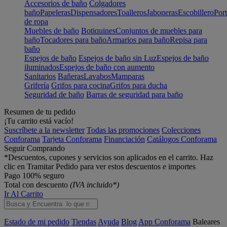
Accesorios de baño
Colgadores
baño
Papeleras
Dispensadores
Toalleros
Jaboneras
Escobillero
Port
de ropa
Muebles de baño
Botiquines
Conjuntos de muebles para
baño
Tocadores para baño
Armarios para baño
Repisa para
baño
Espejos de baño
Espejos de baño sin Luz
Espejos de baño
iluminados
Espejos de baño con aumento
Sanitarios
Bañeras
Lavabos
Mamparas
Grifería
Grifos para cocina
Grifos para ducha
Seguridad de baño
Barras de seguridad para baño
Resumen de tu pedido
¡Tu carrito está vacío!
Suscríbete a la newsletter
Todas las promociones
Colecciones
Conforama
Tarjeta Conforama
Financiación
Catálogos Conforama
Seguir Comprando
*Descuentos, cupones y servicios son aplicados en el carrito. Haz
clic en Tramitar Pedido para ver estos descuentos e importes
Pago 100% seguro
Total con descuento
(IVA incluido*)
Ir Al Carrito
Estado de mi pedido
Tiendas
Ayuda
Blog
App Conforama
Baleares