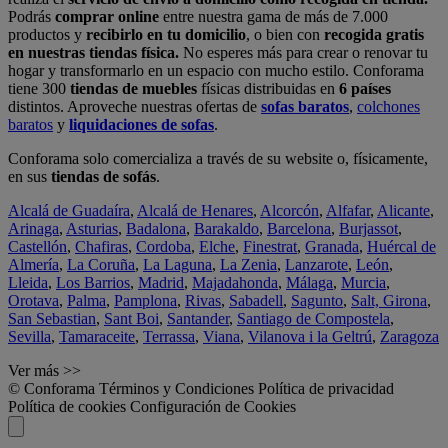
Podrás
comprar online
entre nuestra gama de más de 7.000
productos y
recibirlo en tu domicilio
, o bien con
recogida gratis
en nuestras tiendas física.
No esperes más para crear o renovar tu
hogar y transformarlo en un espacio con mucho estilo. Conforama
tiene 300
tiendas de muebles
físicas distribuidas en
6 países
distintos. Aproveche nuestras ofertas de
sofas baratos
,
colchones
baratos
y
liquidaciones de sofas
.
Conforama solo comercializa a través de su website o, físicamente,
en sus
tiendas de sofás
.
Alcalá de Guadaíra
,
Alcalá de Henares
,
Alcorcón
,
Alfafar
,
Alicante
,
Arinaga
,
Asturias
,
Badalona
,
Barakaldo
,
Barcelona
,
Burjassot
,
Castellón
,
Chafiras
,
Cordoba
,
Elche
,
Finestrat
,
Granada
,
Huércal de
Almería
,
La Coruña
,
La Laguna
,
La Zenia
,
Lanzarote
,
León
,
Lleida
,
Los Barrios
,
Madrid
,
Majadahonda
,
Málaga
,
Murcia
,
Orotava
,
Palma
,
Pamplona
,
Rivas
,
Sabadell
,
Sagunto
,
Salt, Girona
,
San Sebastian
,
Sant Boi
,
Santander
,
Santiago de Compostela
,
Sevilla
,
Tamaraceite
,
Terrassa
,
Viana
,
Vilanova i la Geltrú
,
Zaragoza
Ver más >>
© Conforama
Términos y Condiciones
Política de privacidad
Política de cookies
Configuración de Cookies