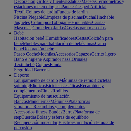
Decoración
Grifos y fuentes
Estatuas
Macetas
Termómetros y
estaciones metereológicas
Paneles
Cesped Artificial
Textil
Cojines de jardín
Fundas de jardín
Piscina
Plegable
Limpieza de piscinas
Ducha
Hinchable
Juguetes
Columpios
Toboganes
Hinchables
Casitas
Mascotas
Comederos
Jaulas
Casetas para mascotas
Bebé
Habitación bebé
Humidificadores
Cestas
Colchón para
bebé
Muebles para habitación de bebé
Cunas
Cama
bebé
Decoración bebé
Paseo
Coche
Mochilas
Accesorios
Capazos
Carrito ligero
Baño e higiene
Aspirador nasal
Orinales
Textil bebé
Cojines
Funda
Seguridad
Barreras
Deporte
Equipamiento de cardio
Máquinas de remo
Bicicletas
spinning
Elípticas
Bicicletas estáticas
Recambios y
complementos
Cintas
Rodillos
Equipamiento de musculación
Bancos
Mancuernas
Máquinas
Plataformas
vibratorias
Recambios y complementos
Accesorios fitness
Bandas
Barras
Plataforma de
step
Cuerdas
Bolas y esferas de equilibrio
Recuperación muscular
Electroestimulación
Terapia de
percusión