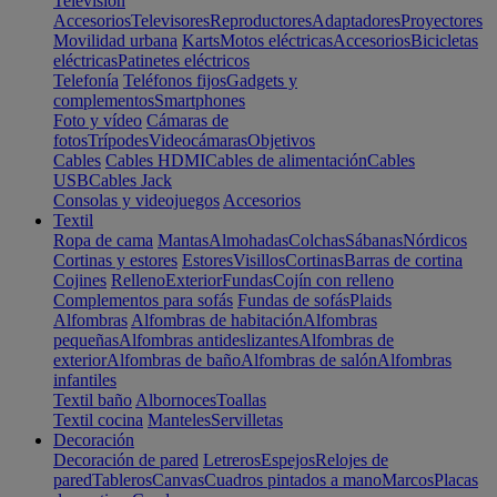
Televisión
Accesorios
Televisores
Reproductores
Adaptadores
Proyectores
Movilidad urbana
Karts
Motos eléctricas
Accesorios
Bicicletas
eléctricas
Patinetes eléctricos
Telefonía
Teléfonos fijos
Gadgets y
complementos
Smartphones
Foto y vídeo
Cámaras de
fotos
Trípodes
Videocámaras
Objetivos
Cables
Cables HDMI
Cables de alimentación
Cables
USB
Cables Jack
Consolas y videojuegos
Accesorios
Textil
Ropa de cama
Mantas
Almohadas
Colchas
Sábanas
Nórdicos
Cortinas y estores
Estores
Visillos
Cortinas
Barras de cortina
Cojines
Relleno
Exterior
Fundas
Cojín con relleno
Complementos para sofás
Fundas de sofás
Plaids
Alfombras
Alfombras de habitación
Alfombras
pequeñas
Alfombras antideslizantes
Alfombras de
exterior
Alfombras de baño
Alfombras de salón
Alfombras
infantiles
Textil baño
Albornoces
Toallas
Textil cocina
Manteles
Servilletas
Decoración
Decoración de pared
Letreros
Espejos
Relojes de
pared
Tableros
Canvas
Cuadros pintados a mano
Marcos
Placas