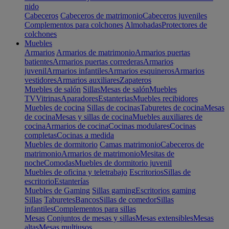
nido
Cabeceros
Cabeceros de matrimonio
Cabeceros juveniles
Complementos para colchones
Almohadas
Protectores de
colchones
Muebles
Armarios
Armarios de matrimonio
Armarios puertas
batientes
Armarios puertas correderas
Armarios
juvenil
Armarios infantiles
Armarios esquineros
Armarios
vestidores
Armarios auxiliares
Zapateros
Muebles de salón
Sillas
Mesas de salón
Muebles
TV
Vitrinas
Aparadores
Estanterias
Muebles recibidores
Muebles de cocina
Sillas de cocinas
Taburetes de cocina
Mesas
de cocina
Mesas y sillas de cocina
Muebles auxiliares de
cocina
Armarios de cocina
Cocinas modulares
Cocinas
completas
Cocinas a medida
Muebles de dormitorio
Camas matrimonio
Cabeceros de
matrimonio
Armarios de matrimonio
Mesitas de
noche
Comodas
Muebles de dormitorio juvenil
Muebles de oficina y teletrabajo
Escritorios
Sillas de
escritorio
Estanterías
Muebles de Gaming
Sillas gaming
Escritorios gaming
Sillas
Taburetes
Bancos
Sillas de comedor
Sillas
infantiles
Complementos para sillas
Mesas
Conjuntos de mesas y sillas
Mesas extensibles
Mesas
altas
Mesas multiusos