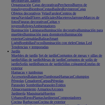
decorativas
Cuadros
Organización
Cajas decorativas
Percheros
Burros de
ropa
Joyeros
Biombos
Cestas
Baúles
Revisteros
Cajas
Objetos decorativos
Velas
Faroles
Centros de
mesa
Navidad
Flores artificiales
Maceteros
Jarrones
Marcos de
fotos
Figuras decorativas
Cajitas y
joyeros
Relojes
Ambientadores
Iluminación
Lámparas
Iluminación decorativa
Iluminación para
muebles
Iluminación para dormitorio
Iluminación
exterior
Guirnaldas
Balizas
Smart
Light
Bombillas
Focos
Iluminación con rieles
Cintas Led
Tendencias y temporadas
Jardín
Muebles de jardín
Set de jardín
Conjuntos de mesas y sillas de
jardín
Sillas de jardín
Mesas de jardín
Conjuntos de sofás de
jardín
Sofás jardín
Bancos de jardín
Sillas colgantes
Estufas de
exterior
Hamacas y tumbonas
Accesorios
Balancines
Tumbonas
Hamacas
Columpios
Pérgolas
Cenadores
Carpas
Pérgolas
Parasoles
Sombrillas
Parasoles
Toldos
Almacenamiento
Armarios
Arcones
Jardinería
Maquinaria
Huertos
Urbanos
Riego
Plantas
Jardineras
Compostadores
Cocina
Barbacoas
Cocina de exterior