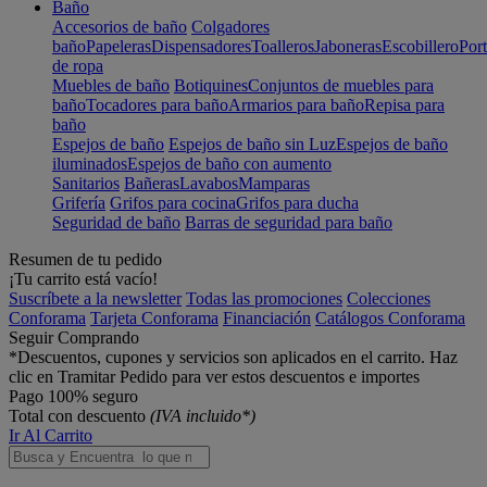
Baño
Accesorios de baño
Colgadores
baño
Papeleras
Dispensadores
Toalleros
Jaboneras
Escobillero
Port
de ropa
Muebles de baño
Botiquines
Conjuntos de muebles para
baño
Tocadores para baño
Armarios para baño
Repisa para
baño
Espejos de baño
Espejos de baño sin Luz
Espejos de baño
iluminados
Espejos de baño con aumento
Sanitarios
Bañeras
Lavabos
Mamparas
Grifería
Grifos para cocina
Grifos para ducha
Seguridad de baño
Barras de seguridad para baño
Resumen de tu pedido
¡Tu carrito está vacío!
Suscríbete a la newsletter
Todas las promociones
Colecciones
Conforama
Tarjeta Conforama
Financiación
Catálogos Conforama
Seguir Comprando
*Descuentos, cupones y servicios son aplicados en el carrito. Haz
clic en Tramitar Pedido para ver estos descuentos e importes
Pago 100% seguro
Total con descuento
(IVA incluido*)
Ir Al Carrito