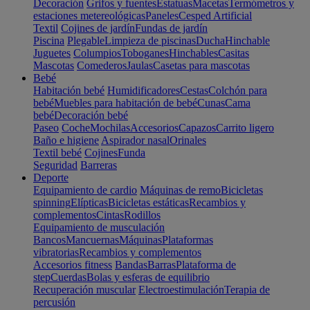
Decoración
Grifos y fuentes
Estatuas
Macetas
Termómetros y
estaciones metereológicas
Paneles
Cesped Artificial
Textil
Cojines de jardín
Fundas de jardín
Piscina
Plegable
Limpieza de piscinas
Ducha
Hinchable
Juguetes
Columpios
Toboganes
Hinchables
Casitas
Mascotas
Comederos
Jaulas
Casetas para mascotas
Bebé
Habitación bebé
Humidificadores
Cestas
Colchón para
bebé
Muebles para habitación de bebé
Cunas
Cama
bebé
Decoración bebé
Paseo
Coche
Mochilas
Accesorios
Capazos
Carrito ligero
Baño e higiene
Aspirador nasal
Orinales
Textil bebé
Cojines
Funda
Seguridad
Barreras
Deporte
Equipamiento de cardio
Máquinas de remo
Bicicletas
spinning
Elípticas
Bicicletas estáticas
Recambios y
complementos
Cintas
Rodillos
Equipamiento de musculación
Bancos
Mancuernas
Máquinas
Plataformas
vibratorias
Recambios y complementos
Accesorios fitness
Bandas
Barras
Plataforma de
step
Cuerdas
Bolas y esferas de equilibrio
Recuperación muscular
Electroestimulación
Terapia de
percusión