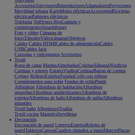
Televisión
Accesorios
Televisores
Reproductores
Adaptadores
Proyectores
Movilidad urbana
Karts
Motos eléctricas
Accesorios
Bicicletas
eléctricas
Patinetes eléctricos
Telefonía
Teléfonos fijos
Gadgets y
complementos
Smartphones
Foto y vídeo
Cámaras de
fotos
Trípodes
Videocámaras
Objetivos
Cables
Cables HDMI
Cables de alimentación
Cables
USB
Cables Jack
Consolas y videojuegos
Accesorios
Textil
Ropa de cama
Mantas
Almohadas
Colchas
Sábanas
Nórdicos
Cortinas y estores
Estores
Visillos
Cortinas
Barras de cortina
Cojines
Relleno
Exterior
Fundas
Cojín con relleno
Complementos para sofás
Fundas de sofás
Plaids
Alfombras
Alfombras de habitación
Alfombras
pequeñas
Alfombras antideslizantes
Alfombras de
exterior
Alfombras de baño
Alfombras de salón
Alfombras
infantiles
Textil baño
Albornoces
Toallas
Textil cocina
Manteles
Servilletas
Decoración
Decoración de pared
Letreros
Espejos
Relojes de
pared
Tableros
Canvas
Cuadros pintados a mano
Marcos
Placas