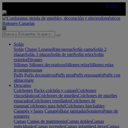
🔵Cambia tu electro con
-10% EXTRA
de descuento ☑️
AQUÍ
Baleares
Canarias
Sofás
Sofás
Chaise Longue
Rinconeras
Sofás cama
Sofás 2
plazas
Sofás 3 plazas
Sofás de piel
Sofás relax
Sofás
exterior
Divanes
Sillones
Sillones decorativos
Sillones relax
Sillones relax
levantapersonas
Puffs
Puffs decorativos
Puffs pera
Puffs reposapiés
Puffs con
almacenaje
Descanso
Colchones
Packs colchón y canapé
Colchones
viscoelásticos
Colchones de muelles
Colchones de muelles
ensacados
Colchones enrollados
Colchones de
espuma
Colchones para bebé
Colchones hinchables
Canapés y bases
Canapés
Base tapizadas
Somieres
Patas de
somieres
Camas
Camas de matrimonio
Camas dobles
Camas
individuales
Camas juveniles
Camas infantiles
Literas
Camas