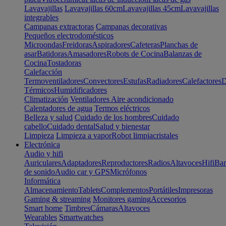
Lavavajillas
Lavavajillas 60cm
Lavavajillas 45cm
Lavavajillas
integrables
Campanas extractoras
Campanas decorativas
Pequeños electrodomésticos
Microondas
Freidoras
Aspiradores
Cafeteras
Planchas de
asar
Batidoras
Amasadores
Robots de Cocina
Balanzas de
Cocina
Tostadoras
Calefacción
Termoventiladores
Convectores
Estufas
Radiadores
Calefactores
D
Térmicos
Humidificadores
Climatización
Ventiladores
Aire acondicionado
Calentadores de agua
Termos eléctricos
Belleza y salud
Cuidado de los hombres
Cuidado
cabello
Cuidado dental
Salud y bienestar
Limpieza
Limpieza a vapor
Robot limpiacristales
Electrónica
Audio y hifi
Auriculares
Adaptadores
Reproductores
Radios
Altavoces
Hifi
Bar
de sonido
Audio car y GPS
Micrófonos
Informática
Almacenamiento
Tablets
Complementos
Portátiles
Impresoras
Gaming & streaming
Monitores gaming
Accesorios
Smart home
Timbres
Cámaras
Altavoces
Wearables
Smartwatches