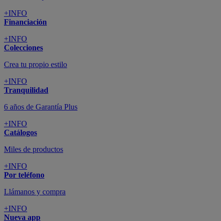
+INFO
Financiación
+INFO
Colecciones
Crea tu propio estilo
+INFO
Tranquilidad
6 años de Garantía Plus
+INFO
Catálogos
Miles de productos
+INFO
Por teléfono
Llámanos y compra
+INFO
Nueva app