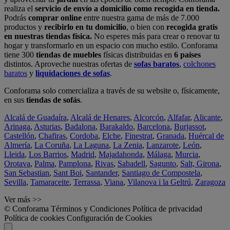
realiza el
servicio de envío a domicilio como recogida en tienda.
Podrás
comprar online
entre nuestra gama de más de 7.000
productos y
recibirlo en tu domicilio
, o bien con
recogida gratis
en nuestras tiendas física.
No esperes más para crear o renovar tu
hogar y transformarlo en un espacio con mucho estilo. Conforama
tiene 300
tiendas de muebles
físicas distribuidas en
6 países
distintos. Aproveche nuestras ofertas de
sofas baratos
,
colchones
baratos
y
liquidaciones de sofas
.
Conforama solo comercializa a través de su website o, físicamente,
en sus
tiendas de sofás
.
Alcalá de Guadaíra
,
Alcalá de Henares
,
Alcorcón
,
Alfafar
,
Alicante
,
Arinaga
,
Asturias
,
Badalona
,
Barakaldo
,
Barcelona
,
Burjassot
,
Castellón
,
Chafiras
,
Cordoba
,
Elche
,
Finestrat
,
Granada
,
Huércal de
Almería
,
La Coruña
,
La Laguna
,
La Zenia
,
Lanzarote
,
León
,
Lleida
,
Los Barrios
,
Madrid
,
Majadahonda
,
Málaga
,
Murcia
,
Orotava
,
Palma
,
Pamplona
,
Rivas
,
Sabadell
,
Sagunto
,
Salt, Girona
,
San Sebastian
,
Sant Boi
,
Santander
,
Santiago de Compostela
,
Sevilla
,
Tamaraceite
,
Terrassa
,
Viana
,
Vilanova i la Geltrú
,
Zaragoza
Ver más >>
© Conforama
Términos y Condiciones
Política de privacidad
Política de cookies
Configuración de Cookies