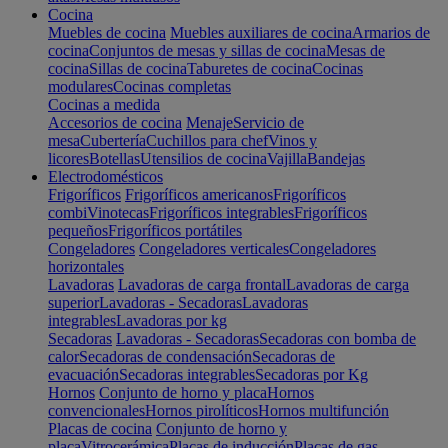
Cocina
Muebles de cocina
Muebles auxiliares de cocina
Armarios de
cocina
Conjuntos de mesas y sillas de cocina
Mesas de
cocina
Sillas de cocina
Taburetes de cocina
Cocinas
modulares
Cocinas completas
Cocinas a medida
Accesorios de cocina
Menaje
Servicio de
mesa
Cubertería
Cuchillos para chef
Vinos y
licores
Botellas
Utensilios de cocina
Vajilla
Bandejas
Electrodomésticos
Frigoríficos
Frigoríficos americanos
Frigoríficos
combi
Vinotecas
Frigoríficos integrables
Frigoríficos
pequeños
Frigoríficos portátiles
Congeladores
Congeladores verticales
Congeladores
horizontales
Lavadoras
Lavadoras de carga frontal
Lavadoras de carga
superior
Lavadoras - Secadoras
Lavadoras
integrables
Lavadoras por kg
Secadoras
Lavadoras - Secadoras
Secadoras con bomba de
calor
Secadoras de condensación
Secadoras de
evacuación
Secadoras integrables
Secadoras por Kg
Hornos
Conjunto de horno y placa
Hornos
convencionales
Hornos pirolíticos
Hornos multifunción
Placas de cocina
Conjunto de horno y
placa
Vitrocerámica
Placas de inducción
Placas de gas