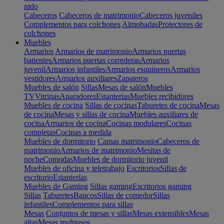
nido
Cabeceros
Cabeceros de matrimonio
Cabeceros juveniles
Complementos para colchones
Almohadas
Protectores de
colchones
Muebles
Armarios
Armarios de matrimonio
Armarios puertas
batientes
Armarios puertas correderas
Armarios
juvenil
Armarios infantiles
Armarios esquineros
Armarios
vestidores
Armarios auxiliares
Zapateros
Muebles de salón
Sillas
Mesas de salón
Muebles
TV
Vitrinas
Aparadores
Estanterias
Muebles recibidores
Muebles de cocina
Sillas de cocinas
Taburetes de cocina
Mesas
de cocina
Mesas y sillas de cocina
Muebles auxiliares de
cocina
Armarios de cocina
Cocinas modulares
Cocinas
completas
Cocinas a medida
Muebles de dormitorio
Camas matrimonio
Cabeceros de
matrimonio
Armarios de matrimonio
Mesitas de
noche
Comodas
Muebles de dormitorio juvenil
Muebles de oficina y teletrabajo
Escritorios
Sillas de
escritorio
Estanterías
Muebles de Gaming
Sillas gaming
Escritorios gaming
Sillas
Taburetes
Bancos
Sillas de comedor
Sillas
infantiles
Complementos para sillas
Mesas
Conjuntos de mesas y sillas
Mesas extensibles
Mesas
altas
Mesas multiusos