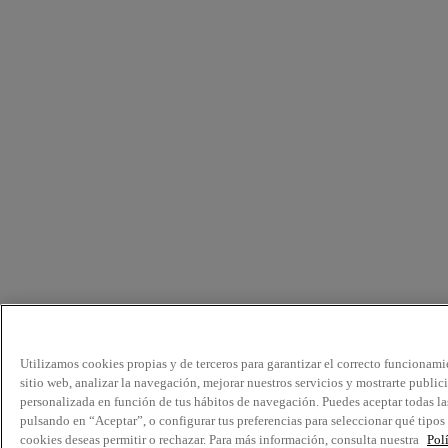
Utilizamos cookies propias y de terceros para garantizar el correcto funcionami
sitio web, analizar la navegación, mejorar nuestros servicios y mostrarte public
personalizada en función de tus hábitos de navegación. Puedes aceptar todas la
pulsando en “Aceptar”, o configurar tus preferencias para seleccionar qué tipos
cookies deseas permitir o rechazar. Para más información, consulta nuestra
Pol