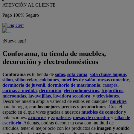
ATENCIÓN AL CLIENTE
Pago 100% Seguro
¡Nueva app!
Conforama, tu tienda de muebles,
decoración y electrodomésticos
Conforama
es tu tienda de
sofás
,
sofá cama
,
sofá chaise longue
,
sillón
,
sillón relax
,
colchones
,
muebles de salón
,
mesas comedor
,
dormitorio de juvenil
,
dormitorio de matrimonio
,
canapés
,
cocinas a medida
,
decoración
,
electrodomésticos
,
frigoríficos
,
microondas
,
lavavajillas
,
lavadora secadora
, y
televisiones
.
Descubre nuestra amplia variedad de estilos en cualquier
muebles
para tu hogar,
con los mejores precios y promociones
. Crea el
espacio en el que vives gracias a nuestros
muebles de comedor
y
habitaciones,
armarios
y
zapateros
,
mesas de comedor
y
sillas de
escritorio
. Además, podrás decorar tu casa con multitud de
artículos, tener el mejor ocio con los productos de
imagen y sonido
y aprovechar tu
jardín
en las épocas de buen tiempo. Conforama