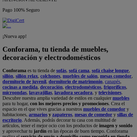
Pago 100% Seguro
¡Nueva app!
Conforama, tu tienda de muebles,
decoración y electrodomésticos
Conforama
es tu tienda de
sofás
,
sofá cama
,
sofá chaise longue
,
sillón
,
sillón relax
,
colchones
,
muebles de salón
,
mesas comedor
,
dormitorio de juvenil
,
dormitorio de matrimonio
,
canapés
,
cocinas a medida
,
decoración
,
electrodomésticos
,
frigoríficos
,
microondas
,
lavavajillas
,
lavadora secadora
, y
televisiones
.
Descubre nuestra amplia variedad de estilos en cualquier
muebles
para tu hogar,
con los mejores precios y promociones
. Crea el
espacio en el que vives gracias a nuestros
muebles de comedor
y
habitaciones,
armarios
y
zapateros
,
mesas de comedor
y
sillas de
escritorio
. Además, podrás decorar tu casa con multitud de
artículos, tener el mejor ocio con los productos de
imagen y sonido
y aprovechar tu
jardín
en las épocas de buen tiempo. Conforama
realiza el
servicio de envío a domicilio como recogida en tienda.