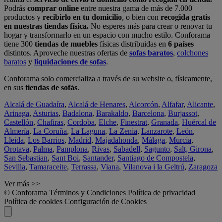
Podrás
comprar online
entre nuestra gama de más de 7.000
productos y
recibirlo en tu domicilio
, o bien con
recogida gratis
en nuestras tiendas física.
No esperes más para crear o renovar tu
hogar y transformarlo en un espacio con mucho estilo. Conforama
tiene 300
tiendas de muebles
físicas distribuidas en
6 países
distintos. Aproveche nuestras ofertas de
sofas baratos
,
colchones
baratos
y
liquidaciones de sofas
.
Conforama solo comercializa a través de su website o, físicamente,
en sus
tiendas de sofás
.
Alcalá de Guadaíra
,
Alcalá de Henares
,
Alcorcón
,
Alfafar
,
Alicante
,
Arinaga
,
Asturias
,
Badalona
,
Barakaldo
,
Barcelona
,
Burjassot
,
Castellón
,
Chafiras
,
Cordoba
,
Elche
,
Finestrat
,
Granada
,
Huércal de
Almería
,
La Coruña
,
La Laguna
,
La Zenia
,
Lanzarote
,
León
,
Lleida
,
Los Barrios
,
Madrid
,
Majadahonda
,
Málaga
,
Murcia
,
Orotava
,
Palma
,
Pamplona
,
Rivas
,
Sabadell
,
Sagunto
,
Salt, Girona
,
San Sebastian
,
Sant Boi
,
Santander
,
Santiago de Compostela
,
Sevilla
,
Tamaraceite
,
Terrassa
,
Viana
,
Vilanova i la Geltrú
,
Zaragoza
Ver más >>
© Conforama
Términos y Condiciones
Política de privacidad
Política de cookies
Configuración de Cookies