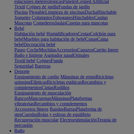
estaciones metereológicas
Paneles
Cesped Artificial
Textil
Cojines de jardín
Fundas de jardín
Piscina
Plegable
Limpieza de piscinas
Ducha
Hinchable
Juguetes
Columpios
Toboganes
Hinchables
Casitas
Mascotas
Comederos
Jaulas
Casetas para mascotas
Bebé
Habitación bebé
Humidificadores
Cestas
Colchón para
bebé
Muebles para habitación de bebé
Cunas
Cama
bebé
Decoración bebé
Paseo
Coche
Mochilas
Accesorios
Capazos
Carrito ligero
Baño e higiene
Aspirador nasal
Orinales
Textil bebé
Cojines
Funda
Seguridad
Barreras
Deporte
Equipamiento de cardio
Máquinas de remo
Bicicletas
spinning
Elípticas
Bicicletas estáticas
Recambios y
complementos
Cintas
Rodillos
Equipamiento de musculación
Bancos
Mancuernas
Máquinas
Plataformas
vibratorias
Recambios y complementos
Accesorios fitness
Bandas
Barras
Plataforma de
step
Cuerdas
Bolas y esferas de equilibrio
Recuperación muscular
Electroestimulación
Terapia de
percusión
Baño