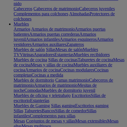
nido
Cabeceros
Cabeceros de matrimonio
Cabeceros juveniles
Complementos para colchones
Almohadas
Protectores de
colchones
Muebles
Armarios
Armarios de matrimonio
Armarios puertas
batientes
Armarios puertas correderas
Armarios
juvenil
Armarios infantiles
Armarios esquineros
Armarios
vestidores
Armarios auxiliares
Zapateros
Muebles de salón
Sillas
Mesas de salón
Muebles
TV
Vitrinas
Aparadores
Estanterias
Muebles recibidores
Muebles de cocina
Sillas de cocinas
Taburetes de cocina
Mesas
de cocina
Mesas y sillas de cocina
Muebles auxiliares de
cocina
Armarios de cocina
Cocinas modulares
Cocinas
completas
Cocinas a medida
Muebles de dormitorio
Camas matrimonio
Cabeceros de
matrimonio
Armarios de matrimonio
Mesitas de
noche
Comodas
Muebles de dormitorio juvenil
Muebles de oficina y teletrabajo
Escritorios
Sillas de
escritorio
Estanterías
Muebles de Gaming
Sillas gaming
Escritorios gaming
Sillas
Taburetes
Bancos
Sillas de comedor
Sillas
infantiles
Complementos para sillas
Mesas
Conjuntos de mesas y sillas
Mesas extensibles
Mesas
altas
Mesas multiusos