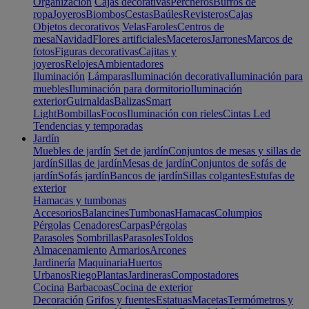
Organización
Cajas decorativas
Percheros
Burros de
ropa
Joyeros
Biombos
Cestas
Baúles
Revisteros
Cajas
Objetos decorativos
Velas
Faroles
Centros de
mesa
Navidad
Flores artificiales
Maceteros
Jarrones
Marcos de
fotos
Figuras decorativas
Cajitas y
joyeros
Relojes
Ambientadores
Iluminación
Lámparas
Iluminación decorativa
Iluminación para
muebles
Iluminación para dormitorio
Iluminación
exterior
Guirnaldas
Balizas
Smart
Light
Bombillas
Focos
Iluminación con rieles
Cintas Led
Tendencias y temporadas
Jardín
Muebles de jardín
Set de jardín
Conjuntos de mesas y sillas de
jardín
Sillas de jardín
Mesas de jardín
Conjuntos de sofás de
jardín
Sofás jardín
Bancos de jardín
Sillas colgantes
Estufas de
exterior
Hamacas y tumbonas
Accesorios
Balancines
Tumbonas
Hamacas
Columpios
Pérgolas
Cenadores
Carpas
Pérgolas
Parasoles
Sombrillas
Parasoles
Toldos
Almacenamiento
Armarios
Arcones
Jardinería
Maquinaria
Huertos
Urbanos
Riego
Plantas
Jardineras
Compostadores
Cocina
Barbacoas
Cocina de exterior
Decoración
Grifos y fuentes
Estatuas
Macetas
Termómetros y