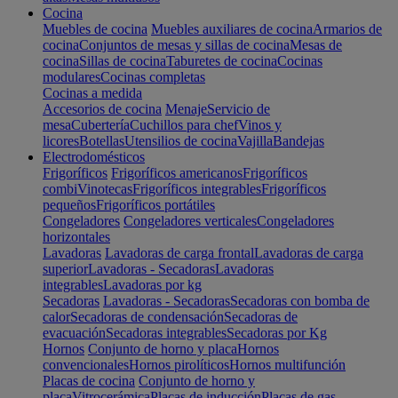
Cocina
Muebles de cocina
Muebles auxiliares de cocina
Armarios de
cocina
Conjuntos de mesas y sillas de cocina
Mesas de
cocina
Sillas de cocina
Taburetes de cocina
Cocinas
modulares
Cocinas completas
Cocinas a medida
Accesorios de cocina
Menaje
Servicio de
mesa
Cubertería
Cuchillos para chef
Vinos y
licores
Botellas
Utensilios de cocina
Vajilla
Bandejas
Electrodomésticos
Frigoríficos
Frigoríficos americanos
Frigoríficos
combi
Vinotecas
Frigoríficos integrables
Frigoríficos
pequeños
Frigoríficos portátiles
Congeladores
Congeladores verticales
Congeladores
horizontales
Lavadoras
Lavadoras de carga frontal
Lavadoras de carga
superior
Lavadoras - Secadoras
Lavadoras
integrables
Lavadoras por kg
Secadoras
Lavadoras - Secadoras
Secadoras con bomba de
calor
Secadoras de condensación
Secadoras de
evacuación
Secadoras integrables
Secadoras por Kg
Hornos
Conjunto de horno y placa
Hornos
convencionales
Hornos pirolíticos
Hornos multifunción
Placas de cocina
Conjunto de horno y
placa
Vitrocerámica
Placas de inducción
Placas de gas