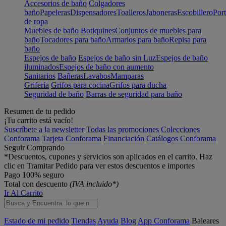
Accesorios de baño
Colgadores
baño
Papeleras
Dispensadores
Toalleros
Jaboneras
Escobillero
Port
de ropa
Muebles de baño
Botiquines
Conjuntos de muebles para
baño
Tocadores para baño
Armarios para baño
Repisa para
baño
Espejos de baño
Espejos de baño sin Luz
Espejos de baño
iluminados
Espejos de baño con aumento
Sanitarios
Bañeras
Lavabos
Mamparas
Grifería
Grifos para cocina
Grifos para ducha
Seguridad de baño
Barras de seguridad para baño
Resumen de tu pedido
¡Tu carrito está vacío!
Suscríbete a la newsletter
Todas las promociones
Colecciones
Conforama
Tarjeta Conforama
Financiación
Catálogos Conforama
Seguir Comprando
*Descuentos, cupones y servicios son aplicados en el carrito. Haz
clic en Tramitar Pedido para ver estos descuentos e importes
Pago 100% seguro
Total con descuento
(IVA incluido*)
Ir Al Carrito
Estado de mi pedido
Tiendas
Ayuda
Blog
App Conforama
Baleares