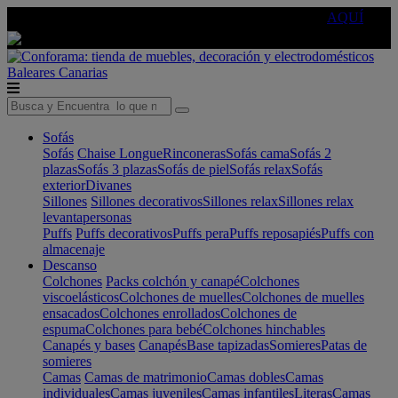
🔵Cambia tu electro con
-10% EXTRA
de descuento ☑️
AQUÍ
Baleares
Canarias
Sofás
Sofás
Chaise Longue
Rinconeras
Sofás cama
Sofás 2
plazas
Sofás 3 plazas
Sofás de piel
Sofás relax
Sofás
exterior
Divanes
Sillones
Sillones decorativos
Sillones relax
Sillones relax
levantapersonas
Puffs
Puffs decorativos
Puffs pera
Puffs reposapiés
Puffs con
almacenaje
Descanso
Colchones
Packs colchón y canapé
Colchones
viscoelásticos
Colchones de muelles
Colchones de muelles
ensacados
Colchones enrollados
Colchones de
espuma
Colchones para bebé
Colchones hinchables
Canapés y bases
Canapés
Base tapizadas
Somieres
Patas de
somieres
Camas
Camas de matrimonio
Camas dobles
Camas
individuales
Camas juveniles
Camas infantiles
Literas
Camas