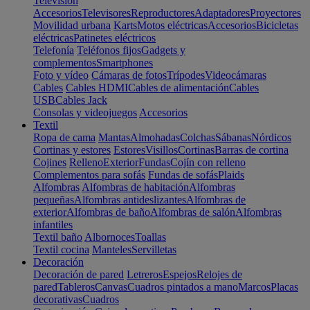
Televisión
Accesorios
Televisores
Reproductores
Adaptadores
Proyectores
Movilidad urbana
Karts
Motos eléctricas
Accesorios
Bicicletas
eléctricas
Patinetes eléctricos
Telefonía
Teléfonos fijos
Gadgets y
complementos
Smartphones
Foto y vídeo
Cámaras de fotos
Trípodes
Videocámaras
Cables
Cables HDMI
Cables de alimentación
Cables
USB
Cables Jack
Consolas y videojuegos
Accesorios
Textil
Ropa de cama
Mantas
Almohadas
Colchas
Sábanas
Nórdicos
Cortinas y estores
Estores
Visillos
Cortinas
Barras de cortina
Cojines
Relleno
Exterior
Fundas
Cojín con relleno
Complementos para sofás
Fundas de sofás
Plaids
Alfombras
Alfombras de habitación
Alfombras
pequeñas
Alfombras antideslizantes
Alfombras de
exterior
Alfombras de baño
Alfombras de salón
Alfombras
infantiles
Textil baño
Albornoces
Toallas
Textil cocina
Manteles
Servilletas
Decoración
Decoración de pared
Letreros
Espejos
Relojes de
pared
Tableros
Canvas
Cuadros pintados a mano
Marcos
Placas
decorativas
Cuadros