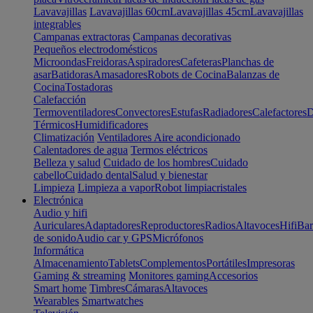
Lavavajillas
Lavavajillas 60cm
Lavavajillas 45cm
Lavavajillas
integrables
Campanas extractoras
Campanas decorativas
Pequeños electrodomésticos
Microondas
Freidoras
Aspiradores
Cafeteras
Planchas de
asar
Batidoras
Amasadores
Robots de Cocina
Balanzas de
Cocina
Tostadoras
Calefacción
Termoventiladores
Convectores
Estufas
Radiadores
Calefactores
D
Térmicos
Humidificadores
Climatización
Ventiladores
Aire acondicionado
Calentadores de agua
Termos eléctricos
Belleza y salud
Cuidado de los hombres
Cuidado
cabello
Cuidado dental
Salud y bienestar
Limpieza
Limpieza a vapor
Robot limpiacristales
Electrónica
Audio y hifi
Auriculares
Adaptadores
Reproductores
Radios
Altavoces
Hifi
Bar
de sonido
Audio car y GPS
Micrófonos
Informática
Almacenamiento
Tablets
Complementos
Portátiles
Impresoras
Gaming & streaming
Monitores gaming
Accesorios
Smart home
Timbres
Cámaras
Altavoces
Wearables
Smartwatches