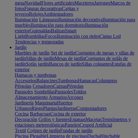
mesa
Navidad
Flores artificiales
Maceteros
Jarrones
Marcos de
fotos
Figuras decorativas
Cajitas y
joyeros
Relojes
Ambientadores
Iluminación
Lámparas
Iluminación decorativa
Iluminación para
muebles
Iluminación para dormitorio
Iluminación
exterior
Guirnaldas
Balizas
Smart
Light
Bombillas
Focos
Iluminación con rieles
Cintas Led
Tendencias y temporadas
Jardín
Muebles de jardín
Set de jardín
Conjuntos de mesas y sillas de
jardín
Sillas de jardín
Mesas de jardín
Conjuntos de sofás de
jardín
Sofás jardín
Bancos de jardín
Sillas colgantes
Estufas de
exterior
Hamacas y tumbonas
Accesorios
Balancines
Tumbonas
Hamacas
Columpios
Pérgolas
Cenadores
Carpas
Pérgolas
Parasoles
Sombrillas
Parasoles
Toldos
Almacenamiento
Armarios
Arcones
Jardinería
Maquinaria
Huertos
Urbanos
Riego
Plantas
Jardineras
Compostadores
Cocina
Barbacoas
Cocina de exterior
Decoración
Grifos y fuentes
Estatuas
Macetas
Termómetros y
estaciones metereológicas
Paneles
Cesped Artificial
Textil
Cojines de jardín
Fundas de jardín
Piscina
Plegable
Limpieza de piscinas
Ducha
Hinchable