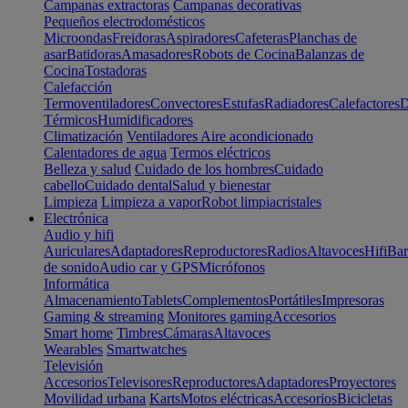
Campanas extractoras
Campanas decorativas
Pequeños electrodomésticos
Microondas
Freidoras
Aspiradores
Cafeteras
Planchas de
asar
Batidoras
Amasadores
Robots de Cocina
Balanzas de
Cocina
Tostadoras
Calefacción
Termoventiladores
Convectores
Estufas
Radiadores
Calefactores
D
Térmicos
Humidificadores
Climatización
Ventiladores
Aire acondicionado
Calentadores de agua
Termos eléctricos
Belleza y salud
Cuidado de los hombres
Cuidado
cabello
Cuidado dental
Salud y bienestar
Limpieza
Limpieza a vapor
Robot limpiacristales
Electrónica
Audio y hifi
Auriculares
Adaptadores
Reproductores
Radios
Altavoces
Hifi
Bar
de sonido
Audio car y GPS
Micrófonos
Informática
Almacenamiento
Tablets
Complementos
Portátiles
Impresoras
Gaming & streaming
Monitores gaming
Accesorios
Smart home
Timbres
Cámaras
Altavoces
Wearables
Smartwatches
Televisión
Accesorios
Televisores
Reproductores
Adaptadores
Proyectores
Movilidad urbana
Karts
Motos eléctricas
Accesorios
Bicicletas