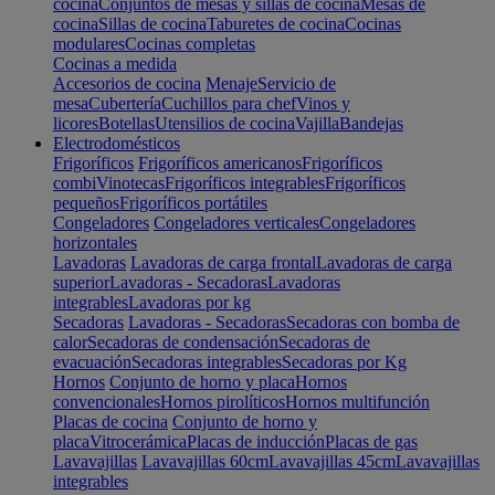
cocina
Conjuntos de mesas y sillas de cocina
Mesas de
cocina
Sillas de cocina
Taburetes de cocina
Cocinas
modulares
Cocinas completas
Cocinas a medida
Accesorios de cocina
Menaje
Servicio de
mesa
Cubertería
Cuchillos para chef
Vinos y
licores
Botellas
Utensilios de cocina
Vajilla
Bandejas
Electrodomésticos
Frigoríficos
Frigoríficos americanos
Frigoríficos
combi
Vinotecas
Frigoríficos integrables
Frigoríficos
pequeños
Frigoríficos portátiles
Congeladores
Congeladores verticales
Congeladores
horizontales
Lavadoras
Lavadoras de carga frontal
Lavadoras de carga
superior
Lavadoras - Secadoras
Lavadoras
integrables
Lavadoras por kg
Secadoras
Lavadoras - Secadoras
Secadoras con bomba de
calor
Secadoras de condensación
Secadoras de
evacuación
Secadoras integrables
Secadoras por Kg
Hornos
Conjunto de horno y placa
Hornos
convencionales
Hornos pirolíticos
Hornos multifunción
Placas de cocina
Conjunto de horno y
placa
Vitrocerámica
Placas de inducción
Placas de gas
Lavavajillas
Lavavajillas 60cm
Lavavajillas 45cm
Lavavajillas
integrables