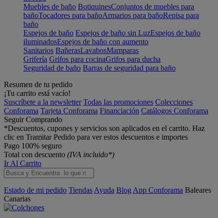
Muebles de baño
Botiquines
Conjuntos de muebles para
baño
Tocadores para baño
Armarios para baño
Repisa para
baño
Espejos de baño
Espejos de baño sin Luz
Espejos de baño
iluminados
Espejos de baño con aumento
Sanitarios
Bañeras
Lavabos
Mamparas
Grifería
Grifos para cocina
Grifos para ducha
Seguridad de baño
Barras de seguridad para baño
Resumen de tu pedido
¡Tu carrito está vacío!
Suscríbete a la newsletter
Todas las promociones
Colecciones
Conforama
Tarjeta Conforama
Financiación
Catálogos Conforama
Seguir Comprando
*Descuentos, cupones y servicios son aplicados en el carrito. Haz
clic en Tramitar Pedido para ver estos descuentos e importes
Pago 100% seguro
Total con descuento
(IVA incluido*)
Ir Al Carrito
Estado de mi pedido
Tiendas
Ayuda
Blog
App Conforama
Baleares
Canarias