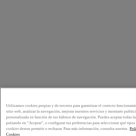
Utilizamos cookies propias y de terceros para garantizar el correcto funcionami
sitio web, analizar la navegación, mejorar nuestros servicios y mostrarte public
personalizada en función de tus hábitos de navegación. Puedes aceptar todas la
pulsando en “Aceptar”, o configurar tus preferencias para seleccionar qué tipos
cookies deseas permitir o rechazar. Para más información, consulta nuestra
Pol
Cookies