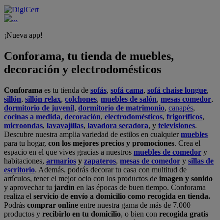
¡Nueva app!
Conforama, tu tienda de muebles,
decoración y electrodomésticos
Conforama
es tu tienda de
sofás
,
sofá cama
,
sofá chaise longue
,
sillón
,
sillón relax
,
colchones
,
muebles de salón
,
mesas comedor
,
dormitorio de juvenil
,
dormitorio de matrimonio
,
canapés
,
cocinas a medida
,
decoración
,
electrodomésticos
,
frigoríficos
,
microondas
,
lavavajillas
,
lavadora secadora
, y
televisiones
.
Descubre nuestra amplia variedad de estilos en cualquier
muebles
para tu hogar,
con los mejores precios y promociones
. Crea el
espacio en el que vives gracias a nuestros
muebles de comedor
y
habitaciones,
armarios
y
zapateros
,
mesas de comedor
y
sillas de
escritorio
. Además, podrás decorar tu casa con multitud de
artículos, tener el mejor ocio con los productos de
imagen y sonido
y aprovechar tu
jardín
en las épocas de buen tiempo. Conforama
realiza el
servicio de envío a domicilio como recogida en tienda.
Podrás
comprar online
entre nuestra gama de más de 7.000
productos y
recibirlo en tu domicilio
, o bien con
recogida gratis