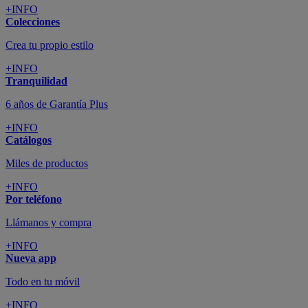
+INFO
Colecciones
Crea tu propio estilo
+INFO
Tranquilidad
6 años de Garantía Plus
+INFO
Catálogos
Miles de productos
+INFO
Por teléfono
Llámanos y compra
+INFO
Nueva app
Todo en tu móvil
+INFO