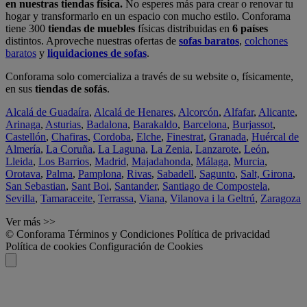
en nuestras tiendas física.
No esperes más para crear o renovar tu
hogar y transformarlo en un espacio con mucho estilo. Conforama
tiene 300
tiendas de muebles
físicas distribuidas en
6 países
distintos. Aproveche nuestras ofertas de
sofas baratos
,
colchones
baratos
y
liquidaciones de sofas
.
Conforama solo comercializa a través de su website o, físicamente,
en sus
tiendas de sofás
.
Alcalá de Guadaíra
,
Alcalá de Henares
,
Alcorcón
,
Alfafar
,
Alicante
,
Arinaga
,
Asturias
,
Badalona
,
Barakaldo
,
Barcelona
,
Burjassot
,
Castellón
,
Chafiras
,
Cordoba
,
Elche
,
Finestrat
,
Granada
,
Huércal de
Almería
,
La Coruña
,
La Laguna
,
La Zenia
,
Lanzarote
,
León
,
Lleida
,
Los Barrios
,
Madrid
,
Majadahonda
,
Málaga
,
Murcia
,
Orotava
,
Palma
,
Pamplona
,
Rivas
,
Sabadell
,
Sagunto
,
Salt, Girona
,
San Sebastian
,
Sant Boi
,
Santander
,
Santiago de Compostela
,
Sevilla
,
Tamaraceite
,
Terrassa
,
Viana
,
Vilanova i la Geltrú
,
Zaragoza
Ver más >>
© Conforama
Términos y Condiciones
Política de privacidad
Política de cookies
Configuración de Cookies