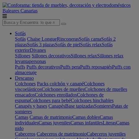
Baleares
Canarias
Sofás
Sofás
Chaise Longue
Rinconeras
Sofás cama
Sofás 2
plazas
Sofás 3 plazas
Sofás de piel
Sofás relax
Sofás
exterior
Divanes
Sillones
Sillones decorativos
Sillones relax
Sillones relax
levantapersonas
Puffs
Puffs decorativos
Puffs pera
Puffs reposapiés
Puffs con
almacenaje
Descanso
Colchones
Packs colchón y canapé
Colchones
viscoelásticos
Colchones de muelles
Colchones de muelles
ensacados
Colchones enrollados
Colchones de
espuma
Colchones para bebé
Colchones hinchables
Canapés y bases
Canapés
Base tapizadas
Somieres
Patas de
somieres
Camas
Camas de matrimonio
Camas dobles
Camas
individuales
Camas juveniles
Camas infantiles
Literas
Camas
nido
Cabeceros
Cabeceros de matrimonio
Cabeceros juveniles