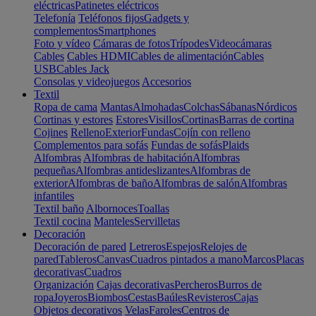
eléctricas
Patinetes eléctricos
Telefonía
Teléfonos fijos
Gadgets y
complementos
Smartphones
Foto y vídeo
Cámaras de fotos
Trípodes
Videocámaras
Cables
Cables HDMI
Cables de alimentación
Cables
USB
Cables Jack
Consolas y videojuegos
Accesorios
Textil
Ropa de cama
Mantas
Almohadas
Colchas
Sábanas
Nórdicos
Cortinas y estores
Estores
Visillos
Cortinas
Barras de cortina
Cojines
Relleno
Exterior
Fundas
Cojín con relleno
Complementos para sofás
Fundas de sofás
Plaids
Alfombras
Alfombras de habitación
Alfombras
pequeñas
Alfombras antideslizantes
Alfombras de
exterior
Alfombras de baño
Alfombras de salón
Alfombras
infantiles
Textil baño
Albornoces
Toallas
Textil cocina
Manteles
Servilletas
Decoración
Decoración de pared
Letreros
Espejos
Relojes de
pared
Tableros
Canvas
Cuadros pintados a mano
Marcos
Placas
decorativas
Cuadros
Organización
Cajas decorativas
Percheros
Burros de
ropa
Joyeros
Biombos
Cestas
Baúles
Revisteros
Cajas
Objetos decorativos
Velas
Faroles
Centros de