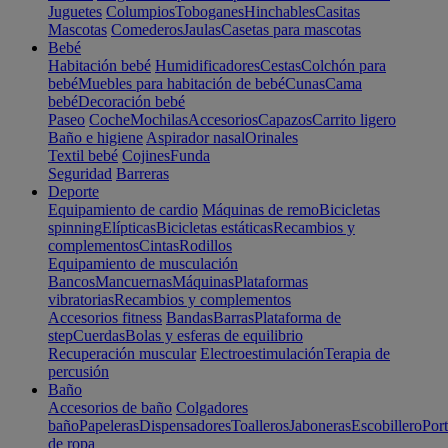
Juguetes
Columpios
Toboganes
Hinchables
Casitas
Mascotas
Comederos
Jaulas
Casetas para mascotas
Bebé
Habitación bebé
Humidificadores
Cestas
Colchón para
bebé
Muebles para habitación de bebé
Cunas
Cama
bebé
Decoración bebé
Paseo
Coche
Mochilas
Accesorios
Capazos
Carrito ligero
Baño e higiene
Aspirador nasal
Orinales
Textil bebé
Cojines
Funda
Seguridad
Barreras
Deporte
Equipamiento de cardio
Máquinas de remo
Bicicletas
spinning
Elípticas
Bicicletas estáticas
Recambios y
complementos
Cintas
Rodillos
Equipamiento de musculación
Bancos
Mancuernas
Máquinas
Plataformas
vibratorias
Recambios y complementos
Accesorios fitness
Bandas
Barras
Plataforma de
step
Cuerdas
Bolas y esferas de equilibrio
Recuperación muscular
Electroestimulación
Terapia de
percusión
Baño
Accesorios de baño
Colgadores
baño
Papeleras
Dispensadores
Toalleros
Jaboneras
Escobillero
Port
de ropa