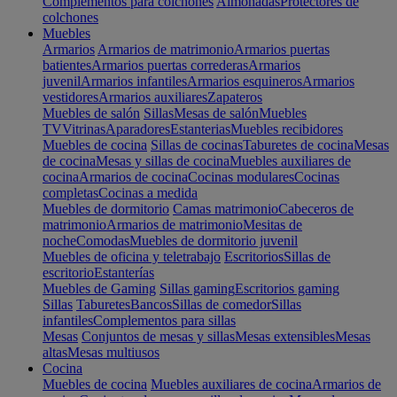
Complementos para colchones
Almohadas
Protectores de
colchones
Muebles
Armarios
Armarios de matrimonio
Armarios puertas
batientes
Armarios puertas correderas
Armarios
juvenil
Armarios infantiles
Armarios esquineros
Armarios
vestidores
Armarios auxiliares
Zapateros
Muebles de salón
Sillas
Mesas de salón
Muebles
TV
Vitrinas
Aparadores
Estanterias
Muebles recibidores
Muebles de cocina
Sillas de cocinas
Taburetes de cocina
Mesas
de cocina
Mesas y sillas de cocina
Muebles auxiliares de
cocina
Armarios de cocina
Cocinas modulares
Cocinas
completas
Cocinas a medida
Muebles de dormitorio
Camas matrimonio
Cabeceros de
matrimonio
Armarios de matrimonio
Mesitas de
noche
Comodas
Muebles de dormitorio juvenil
Muebles de oficina y teletrabajo
Escritorios
Sillas de
escritorio
Estanterías
Muebles de Gaming
Sillas gaming
Escritorios gaming
Sillas
Taburetes
Bancos
Sillas de comedor
Sillas
infantiles
Complementos para sillas
Mesas
Conjuntos de mesas y sillas
Mesas extensibles
Mesas
altas
Mesas multiusos
Cocina
Muebles de cocina
Muebles auxiliares de cocina
Armarios de