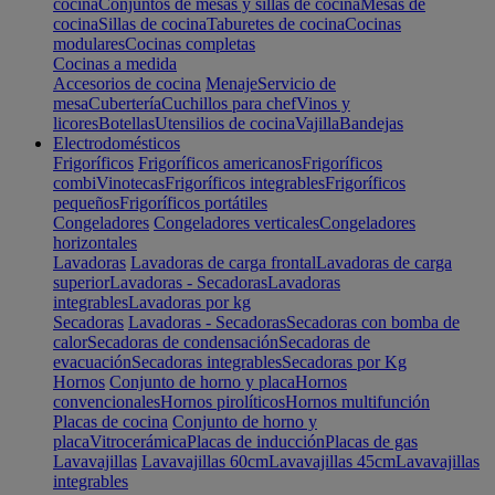
cocina
Conjuntos de mesas y sillas de cocina
Mesas de
cocina
Sillas de cocina
Taburetes de cocina
Cocinas
modulares
Cocinas completas
Cocinas a medida
Accesorios de cocina
Menaje
Servicio de
mesa
Cubertería
Cuchillos para chef
Vinos y
licores
Botellas
Utensilios de cocina
Vajilla
Bandejas
Electrodomésticos
Frigoríficos
Frigoríficos americanos
Frigoríficos
combi
Vinotecas
Frigoríficos integrables
Frigoríficos
pequeños
Frigoríficos portátiles
Congeladores
Congeladores verticales
Congeladores
horizontales
Lavadoras
Lavadoras de carga frontal
Lavadoras de carga
superior
Lavadoras - Secadoras
Lavadoras
integrables
Lavadoras por kg
Secadoras
Lavadoras - Secadoras
Secadoras con bomba de
calor
Secadoras de condensación
Secadoras de
evacuación
Secadoras integrables
Secadoras por Kg
Hornos
Conjunto de horno y placa
Hornos
convencionales
Hornos pirolíticos
Hornos multifunción
Placas de cocina
Conjunto de horno y
placa
Vitrocerámica
Placas de inducción
Placas de gas
Lavavajillas
Lavavajillas 60cm
Lavavajillas 45cm
Lavavajillas
integrables