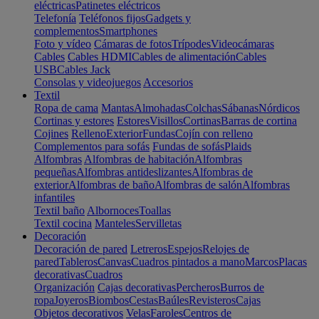
eléctricas
Patinetes eléctricos
Telefonía
Teléfonos fijos
Gadgets y
complementos
Smartphones
Foto y vídeo
Cámaras de fotos
Trípodes
Videocámaras
Cables
Cables HDMI
Cables de alimentación
Cables
USB
Cables Jack
Consolas y videojuegos
Accesorios
Textil
Ropa de cama
Mantas
Almohadas
Colchas
Sábanas
Nórdicos
Cortinas y estores
Estores
Visillos
Cortinas
Barras de cortina
Cojines
Relleno
Exterior
Fundas
Cojín con relleno
Complementos para sofás
Fundas de sofás
Plaids
Alfombras
Alfombras de habitación
Alfombras
pequeñas
Alfombras antideslizantes
Alfombras de
exterior
Alfombras de baño
Alfombras de salón
Alfombras
infantiles
Textil baño
Albornoces
Toallas
Textil cocina
Manteles
Servilletas
Decoración
Decoración de pared
Letreros
Espejos
Relojes de
pared
Tableros
Canvas
Cuadros pintados a mano
Marcos
Placas
decorativas
Cuadros
Organización
Cajas decorativas
Percheros
Burros de
ropa
Joyeros
Biombos
Cestas
Baúles
Revisteros
Cajas
Objetos decorativos
Velas
Faroles
Centros de