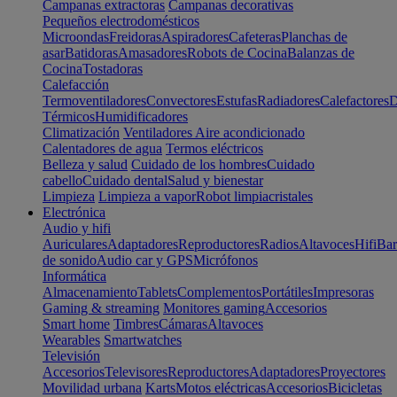
Campanas extractoras
Campanas decorativas
Pequeños electrodomésticos
Microondas
Freidoras
Aspiradores
Cafeteras
Planchas de
asar
Batidoras
Amasadores
Robots de Cocina
Balanzas de
Cocina
Tostadoras
Calefacción
Termoventiladores
Convectores
Estufas
Radiadores
Calefactores
D
Térmicos
Humidificadores
Climatización
Ventiladores
Aire acondicionado
Calentadores de agua
Termos eléctricos
Belleza y salud
Cuidado de los hombres
Cuidado
cabello
Cuidado dental
Salud y bienestar
Limpieza
Limpieza a vapor
Robot limpiacristales
Electrónica
Audio y hifi
Auriculares
Adaptadores
Reproductores
Radios
Altavoces
Hifi
Bar
de sonido
Audio car y GPS
Micrófonos
Informática
Almacenamiento
Tablets
Complementos
Portátiles
Impresoras
Gaming & streaming
Monitores gaming
Accesorios
Smart home
Timbres
Cámaras
Altavoces
Wearables
Smartwatches
Televisión
Accesorios
Televisores
Reproductores
Adaptadores
Proyectores
Movilidad urbana
Karts
Motos eléctricas
Accesorios
Bicicletas