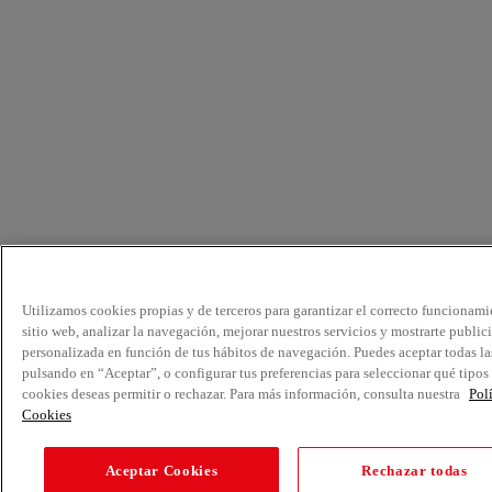
Utilizamos cookies propias y de terceros para garantizar el correcto funcionami
sitio web, analizar la navegación, mejorar nuestros servicios y mostrarte public
personalizada en función de tus hábitos de navegación. Puedes aceptar todas la
pulsando en “Aceptar”, o configurar tus preferencias para seleccionar qué tipos
cookies deseas permitir o rechazar. Para más información, consulta nuestra
Pol
Cookies
Aceptar Cookies
Rechazar todas