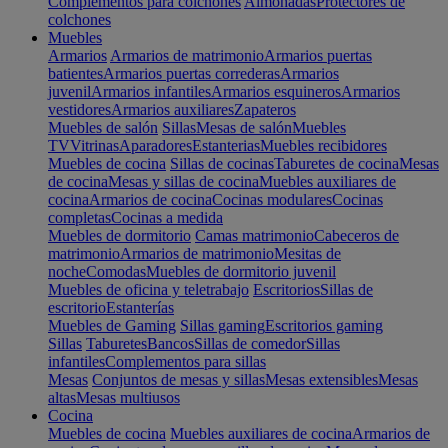
Complementos para colchones
Almohadas
Protectores de
colchones
Muebles
Armarios
Armarios de matrimonio
Armarios puertas
batientes
Armarios puertas correderas
Armarios
juvenil
Armarios infantiles
Armarios esquineros
Armarios
vestidores
Armarios auxiliares
Zapateros
Muebles de salón
Sillas
Mesas de salón
Muebles
TV
Vitrinas
Aparadores
Estanterias
Muebles recibidores
Muebles de cocina
Sillas de cocinas
Taburetes de cocina
Mesas
de cocina
Mesas y sillas de cocina
Muebles auxiliares de
cocina
Armarios de cocina
Cocinas modulares
Cocinas
completas
Cocinas a medida
Muebles de dormitorio
Camas matrimonio
Cabeceros de
matrimonio
Armarios de matrimonio
Mesitas de
noche
Comodas
Muebles de dormitorio juvenil
Muebles de oficina y teletrabajo
Escritorios
Sillas de
escritorio
Estanterías
Muebles de Gaming
Sillas gaming
Escritorios gaming
Sillas
Taburetes
Bancos
Sillas de comedor
Sillas
infantiles
Complementos para sillas
Mesas
Conjuntos de mesas y sillas
Mesas extensibles
Mesas
altas
Mesas multiusos
Cocina
Muebles de cocina
Muebles auxiliares de cocina
Armarios de