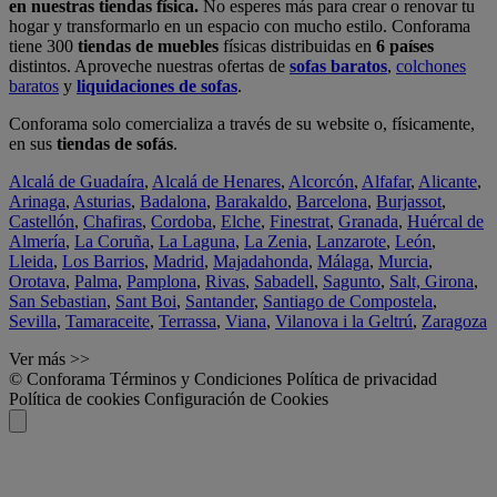
en nuestras tiendas física.
No esperes más para crear o renovar tu
hogar y transformarlo en un espacio con mucho estilo. Conforama
tiene 300
tiendas de muebles
físicas distribuidas en
6 países
distintos. Aproveche nuestras ofertas de
sofas baratos
,
colchones
baratos
y
liquidaciones de sofas
.
Conforama solo comercializa a través de su website o, físicamente,
en sus
tiendas de sofás
.
Alcalá de Guadaíra
,
Alcalá de Henares
,
Alcorcón
,
Alfafar
,
Alicante
,
Arinaga
,
Asturias
,
Badalona
,
Barakaldo
,
Barcelona
,
Burjassot
,
Castellón
,
Chafiras
,
Cordoba
,
Elche
,
Finestrat
,
Granada
,
Huércal de
Almería
,
La Coruña
,
La Laguna
,
La Zenia
,
Lanzarote
,
León
,
Lleida
,
Los Barrios
,
Madrid
,
Majadahonda
,
Málaga
,
Murcia
,
Orotava
,
Palma
,
Pamplona
,
Rivas
,
Sabadell
,
Sagunto
,
Salt, Girona
,
San Sebastian
,
Sant Boi
,
Santander
,
Santiago de Compostela
,
Sevilla
,
Tamaraceite
,
Terrassa
,
Viana
,
Vilanova i la Geltrú
,
Zaragoza
Ver más >>
© Conforama
Términos y Condiciones
Política de privacidad
Política de cookies
Configuración de Cookies