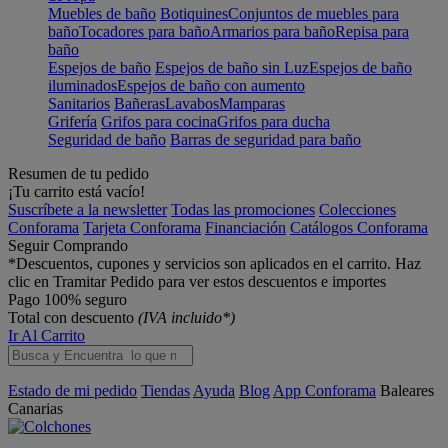
Muebles de baño
Botiquines
Conjuntos de muebles para
baño
Tocadores para baño
Armarios para baño
Repisa para
baño
Espejos de baño
Espejos de baño sin Luz
Espejos de baño
iluminados
Espejos de baño con aumento
Sanitarios
Bañeras
Lavabos
Mamparas
Grifería
Grifos para cocina
Grifos para ducha
Seguridad de baño
Barras de seguridad para baño
Resumen de tu pedido
¡Tu carrito está vacío!
Suscríbete a la newsletter
Todas las promociones
Colecciones
Conforama
Tarjeta Conforama
Financiación
Catálogos Conforama
Seguir Comprando
*Descuentos, cupones y servicios son aplicados en el carrito. Haz
clic en Tramitar Pedido para ver estos descuentos e importes
Pago 100% seguro
Total con descuento
(IVA incluido*)
Ir Al Carrito
Estado de mi pedido
Tiendas
Ayuda
Blog
App Conforama
Baleares
Canarias