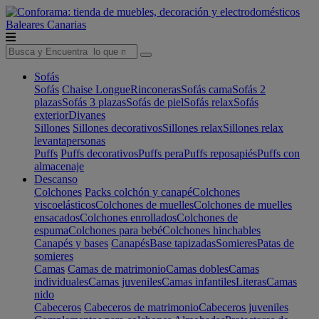
Baleares
Canarias
Sofás
Sofás
Chaise Longue
Rinconeras
Sofás cama
Sofás 2
plazas
Sofás 3 plazas
Sofás de piel
Sofás relax
Sofás
exterior
Divanes
Sillones
Sillones decorativos
Sillones relax
Sillones relax
levantapersonas
Puffs
Puffs decorativos
Puffs pera
Puffs reposapiés
Puffs con
almacenaje
Descanso
Colchones
Packs colchón y canapé
Colchones
viscoelásticos
Colchones de muelles
Colchones de muelles
ensacados
Colchones enrollados
Colchones de
espuma
Colchones para bebé
Colchones hinchables
Canapés y bases
Canapés
Base tapizadas
Somieres
Patas de
somieres
Camas
Camas de matrimonio
Camas dobles
Camas
individuales
Camas juveniles
Camas infantiles
Literas
Camas
nido
Cabeceros
Cabeceros de matrimonio
Cabeceros juveniles