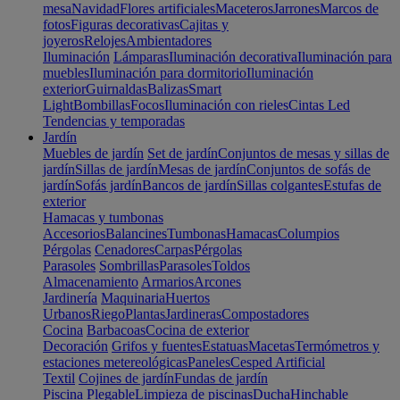
mesa
Navidad
Flores artificiales
Maceteros
Jarrones
Marcos de
fotos
Figuras decorativas
Cajitas y
joyeros
Relojes
Ambientadores
Iluminación
Lámparas
Iluminación decorativa
Iluminación para
muebles
Iluminación para dormitorio
Iluminación
exterior
Guirnaldas
Balizas
Smart
Light
Bombillas
Focos
Iluminación con rieles
Cintas Led
Tendencias y temporadas
Jardín
Muebles de jardín
Set de jardín
Conjuntos de mesas y sillas de
jardín
Sillas de jardín
Mesas de jardín
Conjuntos de sofás de
jardín
Sofás jardín
Bancos de jardín
Sillas colgantes
Estufas de
exterior
Hamacas y tumbonas
Accesorios
Balancines
Tumbonas
Hamacas
Columpios
Pérgolas
Cenadores
Carpas
Pérgolas
Parasoles
Sombrillas
Parasoles
Toldos
Almacenamiento
Armarios
Arcones
Jardinería
Maquinaria
Huertos
Urbanos
Riego
Plantas
Jardineras
Compostadores
Cocina
Barbacoas
Cocina de exterior
Decoración
Grifos y fuentes
Estatuas
Macetas
Termómetros y
estaciones metereológicas
Paneles
Cesped Artificial
Textil
Cojines de jardín
Fundas de jardín
Piscina
Plegable
Limpieza de piscinas
Ducha
Hinchable