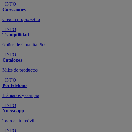
+INFO
Colecciones
Crea tu propio estilo
+INFO
Tranquilidad
6 años de Garantía Plus
+INFO
Catálogos
Miles de productos
+INFO
Por teléfono
Llámanos y compra
+INFO
Nueva app
Todo en tu móvil
+INFO