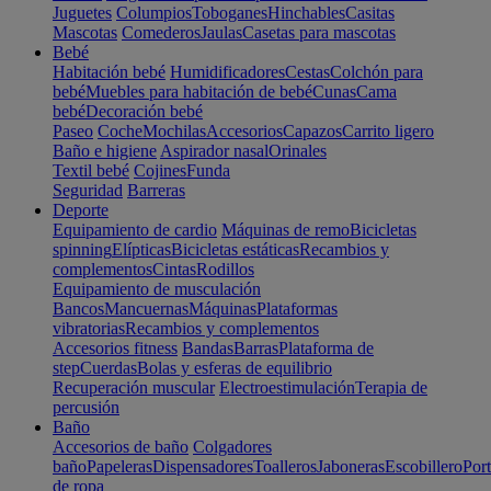
Juguetes
Columpios
Toboganes
Hinchables
Casitas
Mascotas
Comederos
Jaulas
Casetas para mascotas
Bebé
Habitación bebé
Humidificadores
Cestas
Colchón para
bebé
Muebles para habitación de bebé
Cunas
Cama
bebé
Decoración bebé
Paseo
Coche
Mochilas
Accesorios
Capazos
Carrito ligero
Baño e higiene
Aspirador nasal
Orinales
Textil bebé
Cojines
Funda
Seguridad
Barreras
Deporte
Equipamiento de cardio
Máquinas de remo
Bicicletas
spinning
Elípticas
Bicicletas estáticas
Recambios y
complementos
Cintas
Rodillos
Equipamiento de musculación
Bancos
Mancuernas
Máquinas
Plataformas
vibratorias
Recambios y complementos
Accesorios fitness
Bandas
Barras
Plataforma de
step
Cuerdas
Bolas y esferas de equilibrio
Recuperación muscular
Electroestimulación
Terapia de
percusión
Baño
Accesorios de baño
Colgadores
baño
Papeleras
Dispensadores
Toalleros
Jaboneras
Escobillero
Port
de ropa