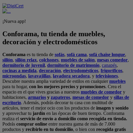
¡Nueva app!
Conforama, tu tienda de muebles,
decoración y electrodomésticos
Conforama
es tu tienda de
sofás
,
sofá cama
,
sofá chaise longue
,
sillón
,
sillón relax
,
colchones
,
muebles de salón
,
mesas comedor
,
dormitorio de juvenil
,
dormitorio de matrimonio
,
canapés
,
cocinas a medida
,
decoración
,
electrodomésticos
,
frigoríficos
,
microondas
,
lavavajillas
,
lavadora secadora
, y
televisiones
.
Descubre nuestra amplia variedad de estilos en cualquier
muebles
para tu hogar,
con los mejores precios y promociones
. Crea el
espacio en el que vives gracias a nuestros
muebles de comedor
y
habitaciones,
armarios
y
zapateros
,
mesas de comedor
y
sillas de
escritorio
. Además, podrás decorar tu casa con multitud de
artículos, tener el mejor ocio con los productos de
imagen y sonido
y aprovechar tu
jardín
en las épocas de buen tiempo. Conforama
realiza el
servicio de envío a domicilio como recogida en tienda.
Podrás
comprar online
entre nuestra gama de más de 7.000
productos y
recibirlo en tu domicilio
, o bien con
recogida gratis