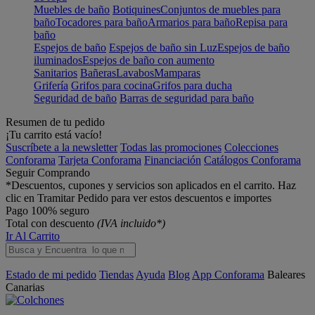
Muebles de baño
Botiquines
Conjuntos de muebles para
baño
Tocadores para baño
Armarios para baño
Repisa para
baño
Espejos de baño
Espejos de baño sin Luz
Espejos de baño
iluminados
Espejos de baño con aumento
Sanitarios
Bañeras
Lavabos
Mamparas
Grifería
Grifos para cocina
Grifos para ducha
Seguridad de baño
Barras de seguridad para baño
Resumen de tu pedido
¡Tu carrito está vacío!
Suscríbete a la newsletter
Todas las promociones
Colecciones
Conforama
Tarjeta Conforama
Financiación
Catálogos Conforama
Seguir Comprando
*Descuentos, cupones y servicios son aplicados en el carrito. Haz
clic en Tramitar Pedido para ver estos descuentos e importes
Pago 100% seguro
Total con descuento
(IVA incluido*)
Ir Al Carrito
Estado de mi pedido
Tiendas
Ayuda
Blog
App Conforama
Baleares
Canarias