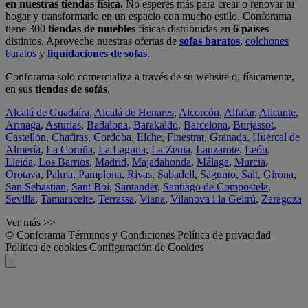
en nuestras tiendas física.
No esperes más para crear o renovar tu
hogar y transformarlo en un espacio con mucho estilo. Conforama
tiene 300
tiendas de muebles
físicas distribuidas en
6 países
distintos. Aproveche nuestras ofertas de
sofas baratos
,
colchones
baratos
y
liquidaciones de sofas
.
Conforama solo comercializa a través de su website o, físicamente,
en sus
tiendas de sofás
.
Alcalá de Guadaíra
,
Alcalá de Henares
,
Alcorcón
,
Alfafar
,
Alicante
,
Arinaga
,
Asturias
,
Badalona
,
Barakaldo
,
Barcelona
,
Burjassot
,
Castellón
,
Chafiras
,
Cordoba
,
Elche
,
Finestrat
,
Granada
,
Huércal de
Almería
,
La Coruña
,
La Laguna
,
La Zenia
,
Lanzarote
,
León
,
Lleida
,
Los Barrios
,
Madrid
,
Majadahonda
,
Málaga
,
Murcia
,
Orotava
,
Palma
,
Pamplona
,
Rivas
,
Sabadell
,
Sagunto
,
Salt, Girona
,
San Sebastian
,
Sant Boi
,
Santander
,
Santiago de Compostela
,
Sevilla
,
Tamaraceite
,
Terrassa
,
Viana
,
Vilanova i la Geltrú
,
Zaragoza
Ver más >>
© Conforama
Términos y Condiciones
Política de privacidad
Política de cookies
Configuración de Cookies