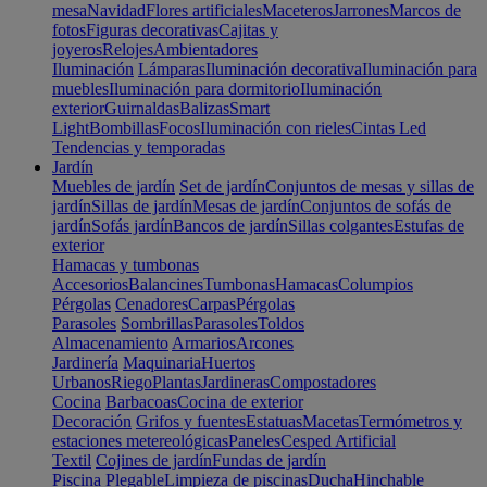
mesa
Navidad
Flores artificiales
Maceteros
Jarrones
Marcos de
fotos
Figuras decorativas
Cajitas y
joyeros
Relojes
Ambientadores
Iluminación
Lámparas
Iluminación decorativa
Iluminación para
muebles
Iluminación para dormitorio
Iluminación
exterior
Guirnaldas
Balizas
Smart
Light
Bombillas
Focos
Iluminación con rieles
Cintas Led
Tendencias y temporadas
Jardín
Muebles de jardín
Set de jardín
Conjuntos de mesas y sillas de
jardín
Sillas de jardín
Mesas de jardín
Conjuntos de sofás de
jardín
Sofás jardín
Bancos de jardín
Sillas colgantes
Estufas de
exterior
Hamacas y tumbonas
Accesorios
Balancines
Tumbonas
Hamacas
Columpios
Pérgolas
Cenadores
Carpas
Pérgolas
Parasoles
Sombrillas
Parasoles
Toldos
Almacenamiento
Armarios
Arcones
Jardinería
Maquinaria
Huertos
Urbanos
Riego
Plantas
Jardineras
Compostadores
Cocina
Barbacoas
Cocina de exterior
Decoración
Grifos y fuentes
Estatuas
Macetas
Termómetros y
estaciones metereológicas
Paneles
Cesped Artificial
Textil
Cojines de jardín
Fundas de jardín
Piscina
Plegable
Limpieza de piscinas
Ducha
Hinchable