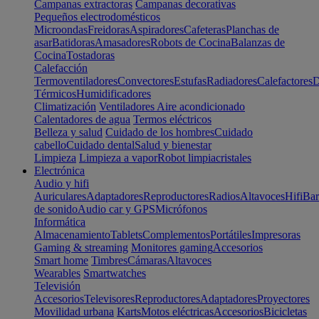
Campanas extractoras
Campanas decorativas
Pequeños electrodomésticos
Microondas
Freidoras
Aspiradores
Cafeteras
Planchas de
asar
Batidoras
Amasadores
Robots de Cocina
Balanzas de
Cocina
Tostadoras
Calefacción
Termoventiladores
Convectores
Estufas
Radiadores
Calefactores
D
Térmicos
Humidificadores
Climatización
Ventiladores
Aire acondicionado
Calentadores de agua
Termos eléctricos
Belleza y salud
Cuidado de los hombres
Cuidado
cabello
Cuidado dental
Salud y bienestar
Limpieza
Limpieza a vapor
Robot limpiacristales
Electrónica
Audio y hifi
Auriculares
Adaptadores
Reproductores
Radios
Altavoces
Hifi
Bar
de sonido
Audio car y GPS
Micrófonos
Informática
Almacenamiento
Tablets
Complementos
Portátiles
Impresoras
Gaming & streaming
Monitores gaming
Accesorios
Smart home
Timbres
Cámaras
Altavoces
Wearables
Smartwatches
Televisión
Accesorios
Televisores
Reproductores
Adaptadores
Proyectores
Movilidad urbana
Karts
Motos eléctricas
Accesorios
Bicicletas