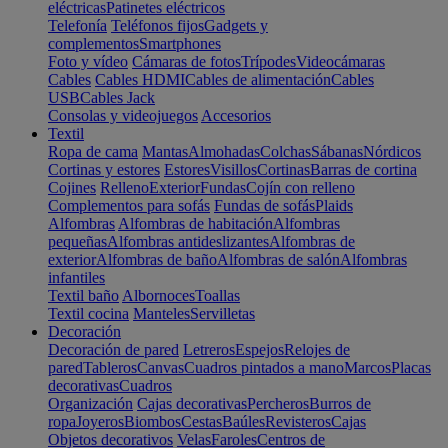
eléctricas
Patinetes eléctricos
Telefonía
Teléfonos fijos
Gadgets y
complementos
Smartphones
Foto y vídeo
Cámaras de fotos
Trípodes
Videocámaras
Cables
Cables HDMI
Cables de alimentación
Cables
USB
Cables Jack
Consolas y videojuegos
Accesorios
Textil
Ropa de cama
Mantas
Almohadas
Colchas
Sábanas
Nórdicos
Cortinas y estores
Estores
Visillos
Cortinas
Barras de cortina
Cojines
Relleno
Exterior
Fundas
Cojín con relleno
Complementos para sofás
Fundas de sofás
Plaids
Alfombras
Alfombras de habitación
Alfombras
pequeñas
Alfombras antideslizantes
Alfombras de
exterior
Alfombras de baño
Alfombras de salón
Alfombras
infantiles
Textil baño
Albornoces
Toallas
Textil cocina
Manteles
Servilletas
Decoración
Decoración de pared
Letreros
Espejos
Relojes de
pared
Tableros
Canvas
Cuadros pintados a mano
Marcos
Placas
decorativas
Cuadros
Organización
Cajas decorativas
Percheros
Burros de
ropa
Joyeros
Biombos
Cestas
Baúles
Revisteros
Cajas
Objetos decorativos
Velas
Faroles
Centros de