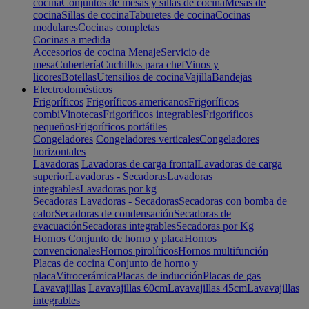
cocina
Conjuntos de mesas y sillas de cocina
Mesas de
cocina
Sillas de cocina
Taburetes de cocina
Cocinas
modulares
Cocinas completas
Cocinas a medida
Accesorios de cocina
Menaje
Servicio de
mesa
Cubertería
Cuchillos para chef
Vinos y
licores
Botellas
Utensilios de cocina
Vajilla
Bandejas
Electrodomésticos
Frigoríficos
Frigoríficos americanos
Frigoríficos
combi
Vinotecas
Frigoríficos integrables
Frigoríficos
pequeños
Frigoríficos portátiles
Congeladores
Congeladores verticales
Congeladores
horizontales
Lavadoras
Lavadoras de carga frontal
Lavadoras de carga
superior
Lavadoras - Secadoras
Lavadoras
integrables
Lavadoras por kg
Secadoras
Lavadoras - Secadoras
Secadoras con bomba de
calor
Secadoras de condensación
Secadoras de
evacuación
Secadoras integrables
Secadoras por Kg
Hornos
Conjunto de horno y placa
Hornos
convencionales
Hornos pirolíticos
Hornos multifunción
Placas de cocina
Conjunto de horno y
placa
Vitrocerámica
Placas de inducción
Placas de gas
Lavavajillas
Lavavajillas 60cm
Lavavajillas 45cm
Lavavajillas
integrables