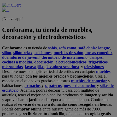
¡Nueva app!
Conforama, tu tienda de muebles,
decoración y electrodomésticos
Conforama
es tu tienda de
sofás
,
sofá cama
,
sofá chaise longue
,
sillón
,
sillón relax
,
colchones
,
muebles de salón
,
mesas comedor
,
dormitorio de juvenil
,
dormitorio de matrimonio
,
canapés
,
cocinas a medida
,
decoración
,
electrodomésticos
,
frigoríficos
,
microondas
,
lavavajillas
,
lavadora secadora
, y
televisiones
.
Descubre nuestra amplia variedad de estilos en cualquier
muebles
para tu hogar,
con los mejores precios y promociones
. Crea el
espacio en el que vives gracias a nuestros
muebles de comedor
y
habitaciones,
armarios
y
zapateros
,
mesas de comedor
y
sillas de
escritorio
. Además, podrás decorar tu casa con multitud de
artículos, tener el mejor ocio con los productos de
imagen y sonido
y aprovechar tu
jardín
en las épocas de buen tiempo. Conforama
realiza el
servicio de envío a domicilio como recogida en tienda.
Podrás
comprar online
entre nuestra gama de más de 7.000
productos y
recibirlo en tu domicilio
, o bien con
recogida gratis