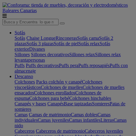
Baleares
Canarias
Sofás
Sofás
Chaise Longue
Rinconeras
Sofás cama
Sofás 2
plazas
Sofás 3 plazas
Sofás de piel
Sofás relax
Sofás
exterior
Divanes
Sillones
Sillones decorativos
Sillones relax
Sillones relax
levantapersonas
Puffs
Puffs decorativos
Puffs pera
Puffs reposapiés
Puffs con
almacenaje
Descanso
Colchones
Packs colchón y canapé
Colchones
viscoelásticos
Colchones de muelles
Colchones de muelles
ensacados
Colchones enrollados
Colchones de
espuma
Colchones para bebé
Colchones hinchables
Canapés y bases
Canapés
Base tapizadas
Somieres
Patas de
somieres
Camas
Camas de matrimonio
Camas dobles
Camas
individuales
Camas juveniles
Camas infantiles
Literas
Camas
nido
Cabeceros
Cabeceros de matrimonio
Cabeceros juveniles