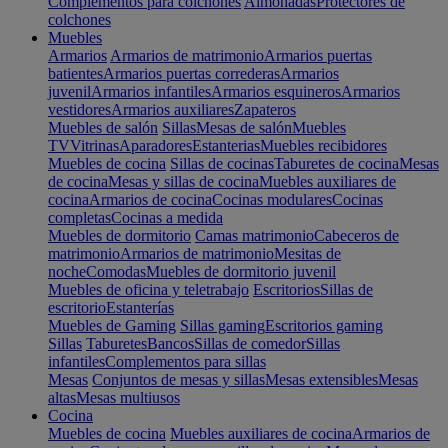
Complementos para colchones
Almohadas
Protectores de
colchones
Muebles
Armarios
Armarios de matrimonio
Armarios puertas
batientes
Armarios puertas correderas
Armarios
juvenil
Armarios infantiles
Armarios esquineros
Armarios
vestidores
Armarios auxiliares
Zapateros
Muebles de salón
Sillas
Mesas de salón
Muebles
TV
Vitrinas
Aparadores
Estanterias
Muebles recibidores
Muebles de cocina
Sillas de cocinas
Taburetes de cocina
Mesas
de cocina
Mesas y sillas de cocina
Muebles auxiliares de
cocina
Armarios de cocina
Cocinas modulares
Cocinas
completas
Cocinas a medida
Muebles de dormitorio
Camas matrimonio
Cabeceros de
matrimonio
Armarios de matrimonio
Mesitas de
noche
Comodas
Muebles de dormitorio juvenil
Muebles de oficina y teletrabajo
Escritorios
Sillas de
escritorio
Estanterías
Muebles de Gaming
Sillas gaming
Escritorios gaming
Sillas
Taburetes
Bancos
Sillas de comedor
Sillas
infantiles
Complementos para sillas
Mesas
Conjuntos de mesas y sillas
Mesas extensibles
Mesas
altas
Mesas multiusos
Cocina
Muebles de cocina
Muebles auxiliares de cocina
Armarios de