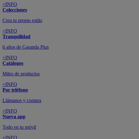
+INFO
Colecciones
Crea tu propio estilo
+INFO
Tranquilidad
6 años de Garantía Plus
+INFO
Catálogos
Miles de productos
+INFO
Por teléfono
Llámanos y compra
+INFO
Nueva app
Todo en tu móvil
+INFO