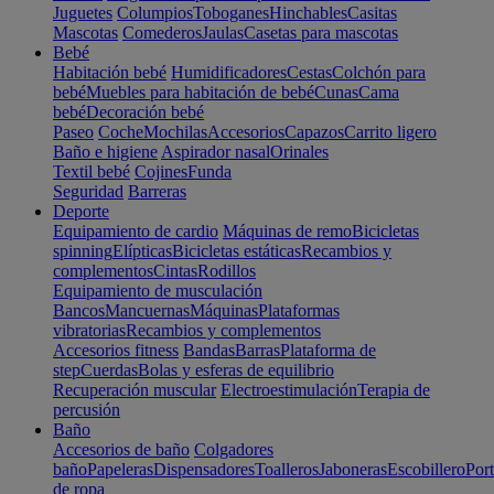
Juguetes
Columpios
Toboganes
Hinchables
Casitas
Mascotas
Comederos
Jaulas
Casetas para mascotas
Bebé
Habitación bebé
Humidificadores
Cestas
Colchón para
bebé
Muebles para habitación de bebé
Cunas
Cama
bebé
Decoración bebé
Paseo
Coche
Mochilas
Accesorios
Capazos
Carrito ligero
Baño e higiene
Aspirador nasal
Orinales
Textil bebé
Cojines
Funda
Seguridad
Barreras
Deporte
Equipamiento de cardio
Máquinas de remo
Bicicletas
spinning
Elípticas
Bicicletas estáticas
Recambios y
complementos
Cintas
Rodillos
Equipamiento de musculación
Bancos
Mancuernas
Máquinas
Plataformas
vibratorias
Recambios y complementos
Accesorios fitness
Bandas
Barras
Plataforma de
step
Cuerdas
Bolas y esferas de equilibrio
Recuperación muscular
Electroestimulación
Terapia de
percusión
Baño
Accesorios de baño
Colgadores
baño
Papeleras
Dispensadores
Toalleros
Jaboneras
Escobillero
Port
de ropa