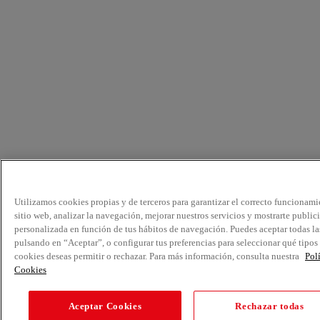
Utilizamos cookies propias y de terceros para garantizar el correcto funcionami
sitio web, analizar la navegación, mejorar nuestros servicios y mostrarte public
personalizada en función de tus hábitos de navegación. Puedes aceptar todas la
pulsando en “Aceptar”, o configurar tus preferencias para seleccionar qué tipos
cookies deseas permitir o rechazar. Para más información, consulta nuestra
Pol
Cookies
Aceptar Cookies
Rechazar todas