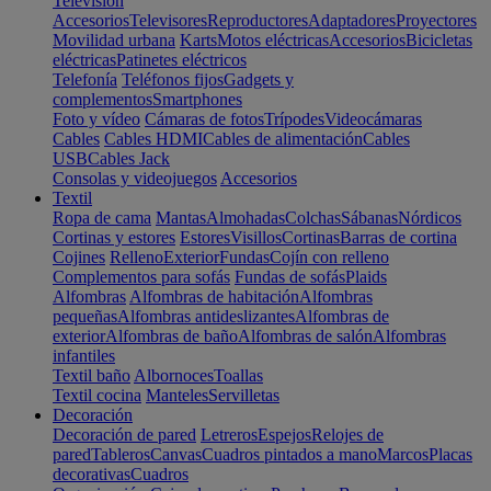
Televisión
Accesorios
Televisores
Reproductores
Adaptadores
Proyectores
Movilidad urbana
Karts
Motos eléctricas
Accesorios
Bicicletas
eléctricas
Patinetes eléctricos
Telefonía
Teléfonos fijos
Gadgets y
complementos
Smartphones
Foto y vídeo
Cámaras de fotos
Trípodes
Videocámaras
Cables
Cables HDMI
Cables de alimentación
Cables
USB
Cables Jack
Consolas y videojuegos
Accesorios
Textil
Ropa de cama
Mantas
Almohadas
Colchas
Sábanas
Nórdicos
Cortinas y estores
Estores
Visillos
Cortinas
Barras de cortina
Cojines
Relleno
Exterior
Fundas
Cojín con relleno
Complementos para sofás
Fundas de sofás
Plaids
Alfombras
Alfombras de habitación
Alfombras
pequeñas
Alfombras antideslizantes
Alfombras de
exterior
Alfombras de baño
Alfombras de salón
Alfombras
infantiles
Textil baño
Albornoces
Toallas
Textil cocina
Manteles
Servilletas
Decoración
Decoración de pared
Letreros
Espejos
Relojes de
pared
Tableros
Canvas
Cuadros pintados a mano
Marcos
Placas
decorativas
Cuadros