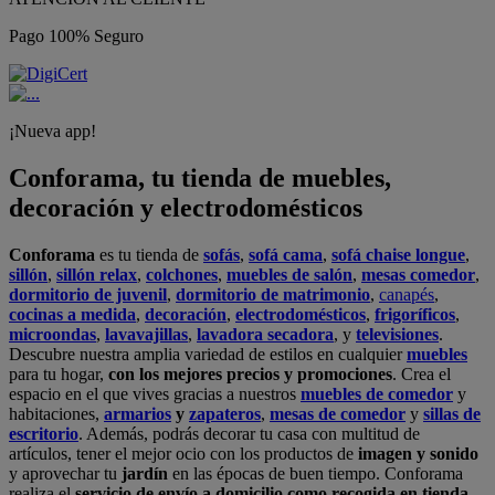
Pago 100% Seguro
¡Nueva app!
Conforama, tu tienda de muebles,
decoración y electrodomésticos
Conforama
es tu tienda de
sofás
,
sofá cama
,
sofá chaise longue
,
sillón
,
sillón relax
,
colchones
,
muebles de salón
,
mesas comedor
,
dormitorio de juvenil
,
dormitorio de matrimonio
,
canapés
,
cocinas a medida
,
decoración
,
electrodomésticos
,
frigoríficos
,
microondas
,
lavavajillas
,
lavadora secadora
, y
televisiones
.
Descubre nuestra amplia variedad de estilos en cualquier
muebles
para tu hogar,
con los mejores precios y promociones
. Crea el
espacio en el que vives gracias a nuestros
muebles de comedor
y
habitaciones,
armarios
y
zapateros
,
mesas de comedor
y
sillas de
escritorio
. Además, podrás decorar tu casa con multitud de
artículos, tener el mejor ocio con los productos de
imagen y sonido
y aprovechar tu
jardín
en las épocas de buen tiempo. Conforama
realiza el
servicio de envío a domicilio como recogida en tienda.