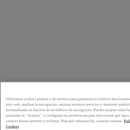
Utilizamos cookies propias y de terceros para garantizar el correcto funcionami
sitio web, analizar la navegación, mejorar nuestros servicios y mostrarte public
personalizada en función de tus hábitos de navegación. Puedes aceptar todas la
pulsando en “Aceptar”, o configurar tus preferencias para seleccionar qué tipos
cookies deseas permitir o rechazar. Para más información, consulta nuestra
Pol
Cookies