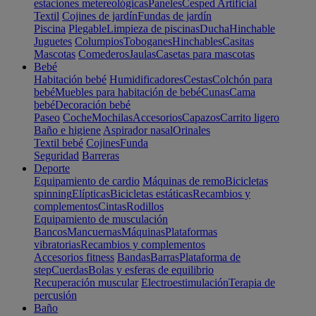
estaciones metereológicas
Paneles
Cesped Artificial
Textil
Cojines de jardín
Fundas de jardín
Piscina
Plegable
Limpieza de piscinas
Ducha
Hinchable
Juguetes
Columpios
Toboganes
Hinchables
Casitas
Mascotas
Comederos
Jaulas
Casetas para mascotas
Bebé
Habitación bebé
Humidificadores
Cestas
Colchón para
bebé
Muebles para habitación de bebé
Cunas
Cama
bebé
Decoración bebé
Paseo
Coche
Mochilas
Accesorios
Capazos
Carrito ligero
Baño e higiene
Aspirador nasal
Orinales
Textil bebé
Cojines
Funda
Seguridad
Barreras
Deporte
Equipamiento de cardio
Máquinas de remo
Bicicletas
spinning
Elípticas
Bicicletas estáticas
Recambios y
complementos
Cintas
Rodillos
Equipamiento de musculación
Bancos
Mancuernas
Máquinas
Plataformas
vibratorias
Recambios y complementos
Accesorios fitness
Bandas
Barras
Plataforma de
step
Cuerdas
Bolas y esferas de equilibrio
Recuperación muscular
Electroestimulación
Terapia de
percusión
Baño