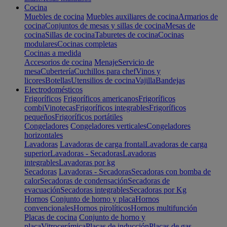
Cocina
Muebles de cocina
Muebles auxiliares de cocina
Armarios de
cocina
Conjuntos de mesas y sillas de cocina
Mesas de
cocina
Sillas de cocina
Taburetes de cocina
Cocinas
modulares
Cocinas completas
Cocinas a medida
Accesorios de cocina
Menaje
Servicio de
mesa
Cubertería
Cuchillos para chef
Vinos y
licores
Botellas
Utensilios de cocina
Vajilla
Bandejas
Electrodomésticos
Frigoríficos
Frigoríficos americanos
Frigoríficos
combi
Vinotecas
Frigoríficos integrables
Frigoríficos
pequeños
Frigoríficos portátiles
Congeladores
Congeladores verticales
Congeladores
horizontales
Lavadoras
Lavadoras de carga frontal
Lavadoras de carga
superior
Lavadoras - Secadoras
Lavadoras
integrables
Lavadoras por kg
Secadoras
Lavadoras - Secadoras
Secadoras con bomba de
calor
Secadoras de condensación
Secadoras de
evacuación
Secadoras integrables
Secadoras por Kg
Hornos
Conjunto de horno y placa
Hornos
convencionales
Hornos pirolíticos
Hornos multifunción
Placas de cocina
Conjunto de horno y
placa
Vitrocerámica
Placas de inducción
Placas de gas