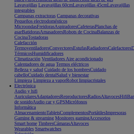
Lavavajillas
Lavavajillas 60cm
Lavavajillas 45cm
Lavavajillas
integrables
Campanas extractoras
Campanas decorativas
Pequeños electrodomésticos
Microondas
Freidoras
Aspiradores
Cafeteras
Planchas de
asar
Batidoras
Amasadores
Robots de Cocina
Balanzas de
Cocina
Tostadoras
Calefacción
Termoventiladores
Convectores
Estufas
Radiadores
Calefactores
D
Térmicos
Humidificadores
Climatización
Ventiladores
Aire acondicionado
Calentadores de agua
Termos eléctricos
Belleza y salud
Cuidado de los hombres
Cuidado
cabello
Cuidado dental
Salud y bienestar
Limpieza
Limpieza a vapor
Robot limpiacristales
Electrónica
Audio y hifi
Auriculares
Adaptadores
Reproductores
Radios
Altavoces
Hifi
Bar
de sonido
Audio car y GPS
Micrófonos
Informática
Almacenamiento
Tablets
Complementos
Portátiles
Impresoras
Gaming & streaming
Monitores gaming
Accesorios
Smart home
Timbres
Cámaras
Altavoces
Wearables
Smartwatches