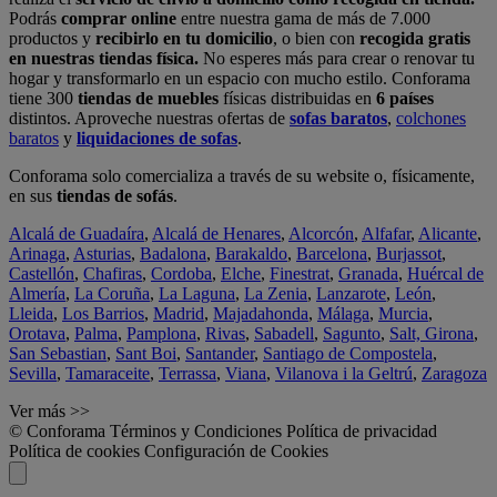
Podrás
comprar online
entre nuestra gama de más de 7.000
productos y
recibirlo en tu domicilio
, o bien con
recogida gratis
en nuestras tiendas física.
No esperes más para crear o renovar tu
hogar y transformarlo en un espacio con mucho estilo. Conforama
tiene 300
tiendas de muebles
físicas distribuidas en
6 países
distintos. Aproveche nuestras ofertas de
sofas baratos
,
colchones
baratos
y
liquidaciones de sofas
.
Conforama solo comercializa a través de su website o, físicamente,
en sus
tiendas de sofás
.
Alcalá de Guadaíra
,
Alcalá de Henares
,
Alcorcón
,
Alfafar
,
Alicante
,
Arinaga
,
Asturias
,
Badalona
,
Barakaldo
,
Barcelona
,
Burjassot
,
Castellón
,
Chafiras
,
Cordoba
,
Elche
,
Finestrat
,
Granada
,
Huércal de
Almería
,
La Coruña
,
La Laguna
,
La Zenia
,
Lanzarote
,
León
,
Lleida
,
Los Barrios
,
Madrid
,
Majadahonda
,
Málaga
,
Murcia
,
Orotava
,
Palma
,
Pamplona
,
Rivas
,
Sabadell
,
Sagunto
,
Salt, Girona
,
San Sebastian
,
Sant Boi
,
Santander
,
Santiago de Compostela
,
Sevilla
,
Tamaraceite
,
Terrassa
,
Viana
,
Vilanova i la Geltrú
,
Zaragoza
Ver más >>
© Conforama
Términos y Condiciones
Política de privacidad
Política de cookies
Configuración de Cookies