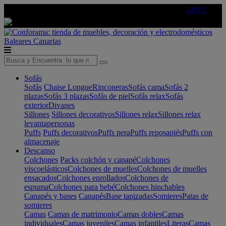
🔵Cambia tu electro con
-10% EXTRA
de descuento ☑️
AQUÍ
Baleares
Canarias
Sofás
Sofás
Chaise Longue
Rinconeras
Sofás cama
Sofás 2
plazas
Sofás 3 plazas
Sofás de piel
Sofás relax
Sofás
exterior
Divanes
Sillones
Sillones decorativos
Sillones relax
Sillones relax
levantapersonas
Puffs
Puffs decorativos
Puffs pera
Puffs reposapiés
Puffs con
almacenaje
Descanso
Colchones
Packs colchón y canapé
Colchones
viscoelásticos
Colchones de muelles
Colchones de muelles
ensacados
Colchones enrollados
Colchones de
espuma
Colchones para bebé
Colchones hinchables
Canapés y bases
Canapés
Base tapizadas
Somieres
Patas de
somieres
Camas
Camas de matrimonio
Camas dobles
Camas
individuales
Camas juveniles
Camas infantiles
Literas
Camas