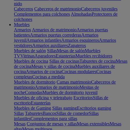
nido
Cabeceros
Cabeceros de matrimonio
Cabeceros juveniles
Complementos para colchones
Almohadas
Protectores de
colchones
Muebles
Armarios
Armarios de matrimonio
Armarios puertas
batientes
Armarios puertas correderas
Armarios
juvenil
Armarios infantiles
Armarios esquineros
Armarios
vestidores
Armarios auxiliares
Zapateros
Muebles de salón
Sillas
Mesas de salón
Muebles
TV
Vitrinas
Aparadores
Estanterias
Muebles recibidores
Muebles de cocina
Sillas de cocinas
Taburetes de cocina
Mesas
de cocina
Mesas y sillas de cocina
Muebles auxiliares de
cocina
Armarios de cocina
Cocinas modulares
Cocinas
completas
Cocinas a medida
Muebles de dormitorio
Camas matrimonio
Cabeceros de
matrimonio
Armarios de matrimonio
Mesitas de
noche
Comodas
Muebles de dormitorio juvenil
Muebles de oficina y teletrabajo
Escritorios
Sillas de
escritorio
Estanterías
Muebles de Gaming
Sillas gaming
Escritorios gaming
Sillas
Taburetes
Bancos
Sillas de comedor
Sillas
infantiles
Complementos para sillas
Mesas
Conjuntos de mesas y sillas
Mesas extensibles
Mesas
altas
Mesas multiusos