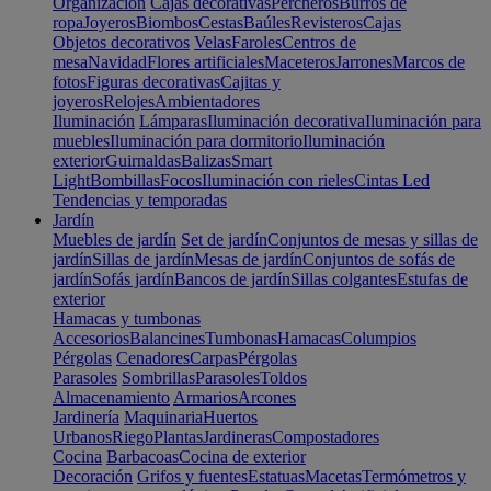
Organización
Cajas decorativas
Percheros
Burros de
ropa
Joyeros
Biombos
Cestas
Baúles
Revisteros
Cajas
Objetos decorativos
Velas
Faroles
Centros de
mesa
Navidad
Flores artificiales
Maceteros
Jarrones
Marcos de
fotos
Figuras decorativas
Cajitas y
joyeros
Relojes
Ambientadores
Iluminación
Lámparas
Iluminación decorativa
Iluminación para
muebles
Iluminación para dormitorio
Iluminación
exterior
Guirnaldas
Balizas
Smart
Light
Bombillas
Focos
Iluminación con rieles
Cintas Led
Tendencias y temporadas
Jardín
Muebles de jardín
Set de jardín
Conjuntos de mesas y sillas de
jardín
Sillas de jardín
Mesas de jardín
Conjuntos de sofás de
jardín
Sofás jardín
Bancos de jardín
Sillas colgantes
Estufas de
exterior
Hamacas y tumbonas
Accesorios
Balancines
Tumbonas
Hamacas
Columpios
Pérgolas
Cenadores
Carpas
Pérgolas
Parasoles
Sombrillas
Parasoles
Toldos
Almacenamiento
Armarios
Arcones
Jardinería
Maquinaria
Huertos
Urbanos
Riego
Plantas
Jardineras
Compostadores
Cocina
Barbacoas
Cocina de exterior
Decoración
Grifos y fuentes
Estatuas
Macetas
Termómetros y