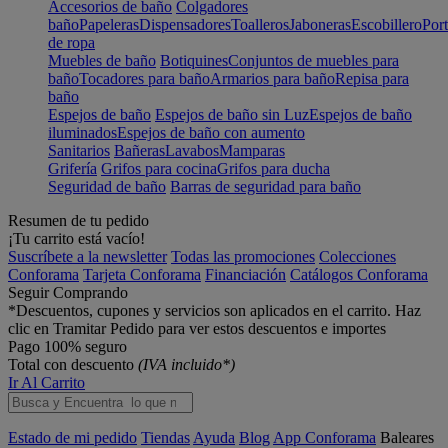
Accesorios de baño
Colgadores
baño
Papeleras
Dispensadores
Toalleros
Jaboneras
Escobillero
Port
de ropa
Muebles de baño
Botiquines
Conjuntos de muebles para
baño
Tocadores para baño
Armarios para baño
Repisa para
baño
Espejos de baño
Espejos de baño sin Luz
Espejos de baño
iluminados
Espejos de baño con aumento
Sanitarios
Bañeras
Lavabos
Mamparas
Grifería
Grifos para cocina
Grifos para ducha
Seguridad de baño
Barras de seguridad para baño
Resumen de tu pedido
¡Tu carrito está vacío!
Suscríbete a la newsletter
Todas las promociones
Colecciones
Conforama
Tarjeta Conforama
Financiación
Catálogos Conforama
Seguir Comprando
*Descuentos, cupones y servicios son aplicados en el carrito. Haz
clic en Tramitar Pedido para ver estos descuentos e importes
Pago 100% seguro
Total con descuento
(IVA incluido*)
Ir Al Carrito
Estado de mi pedido
Tiendas
Ayuda
Blog
App Conforama
Baleares