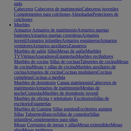
nido
Cabeceros
Cabeceros de matrimonio
Cabeceros juveniles
Complementos para colchones
Almohadas
Protectores de
colchones
Muebles
Armarios
Armarios de matrimonio
Armarios puertas
batientes
Armarios puertas correderas
Armarios
juvenil
Armarios infantiles
Armarios esquineros
Armarios
vestidores
Armarios auxiliares
Zapateros
Muebles de salón
Sillas
Mesas de salón
Muebles
TV
Vitrinas
Aparadores
Estanterias
Muebles recibidores
Muebles de cocina
Sillas de cocinas
Taburetes de cocina
Mesas
de cocina
Mesas y sillas de cocina
Muebles auxiliares de
cocina
Armarios de cocina
Cocinas modulares
Cocinas
completas
Cocinas a medida
Muebles de dormitorio
Camas matrimonio
Cabeceros de
matrimonio
Armarios de matrimonio
Mesitas de
noche
Comodas
Muebles de dormitorio juvenil
Muebles de oficina y teletrabajo
Escritorios
Sillas de
escritorio
Estanterías
Muebles de Gaming
Sillas gaming
Escritorios gaming
Sillas
Taburetes
Bancos
Sillas de comedor
Sillas
infantiles
Complementos para sillas
Mesas
Conjuntos de mesas y sillas
Mesas extensibles
Mesas
altas
Mesas multiusos