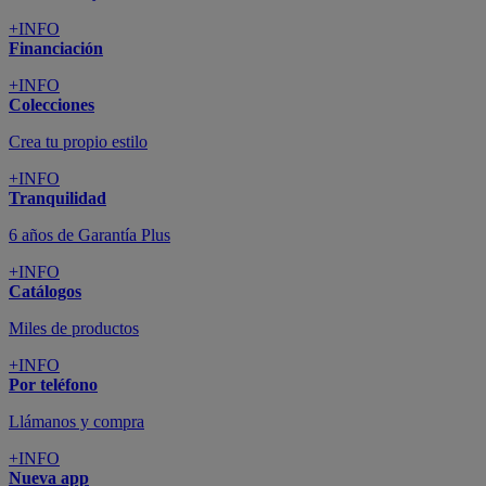
+INFO
Financiación
+INFO
Colecciones
Crea tu propio estilo
+INFO
Tranquilidad
6 años de Garantía Plus
+INFO
Catálogos
Miles de productos
+INFO
Por teléfono
Llámanos y compra
+INFO
Nueva app