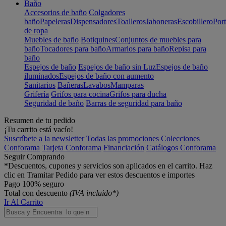
Baño
Accesorios de baño
Colgadores
baño
Papeleras
Dispensadores
Toalleros
Jaboneras
Escobillero
Port
de ropa
Muebles de baño
Botiquines
Conjuntos de muebles para
baño
Tocadores para baño
Armarios para baño
Repisa para
baño
Espejos de baño
Espejos de baño sin Luz
Espejos de baño
iluminados
Espejos de baño con aumento
Sanitarios
Bañeras
Lavabos
Mamparas
Grifería
Grifos para cocina
Grifos para ducha
Seguridad de baño
Barras de seguridad para baño
Resumen de tu pedido
¡Tu carrito está vacío!
Suscríbete a la newsletter
Todas las promociones
Colecciones
Conforama
Tarjeta Conforama
Financiación
Catálogos Conforama
Seguir Comprando
*Descuentos, cupones y servicios son aplicados en el carrito. Haz
clic en Tramitar Pedido para ver estos descuentos e importes
Pago 100% seguro
Total con descuento
(IVA incluido*)
Ir Al Carrito