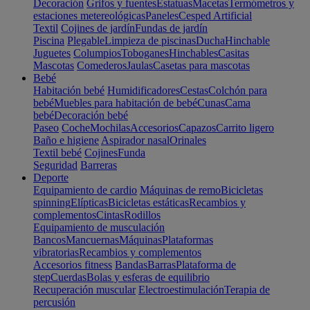
Decoración
Grifos y fuentes
Estatuas
Macetas
Termómetros y
estaciones metereológicas
Paneles
Cesped Artificial
Textil
Cojines de jardín
Fundas de jardín
Piscina
Plegable
Limpieza de piscinas
Ducha
Hinchable
Juguetes
Columpios
Toboganes
Hinchables
Casitas
Mascotas
Comederos
Jaulas
Casetas para mascotas
Bebé
Habitación bebé
Humidificadores
Cestas
Colchón para
bebé
Muebles para habitación de bebé
Cunas
Cama
bebé
Decoración bebé
Paseo
Coche
Mochilas
Accesorios
Capazos
Carrito ligero
Baño e higiene
Aspirador nasal
Orinales
Textil bebé
Cojines
Funda
Seguridad
Barreras
Deporte
Equipamiento de cardio
Máquinas de remo
Bicicletas
spinning
Elípticas
Bicicletas estáticas
Recambios y
complementos
Cintas
Rodillos
Equipamiento de musculación
Bancos
Mancuernas
Máquinas
Plataformas
vibratorias
Recambios y complementos
Accesorios fitness
Bandas
Barras
Plataforma de
step
Cuerdas
Bolas y esferas de equilibrio
Recuperación muscular
Electroestimulación
Terapia de
percusión