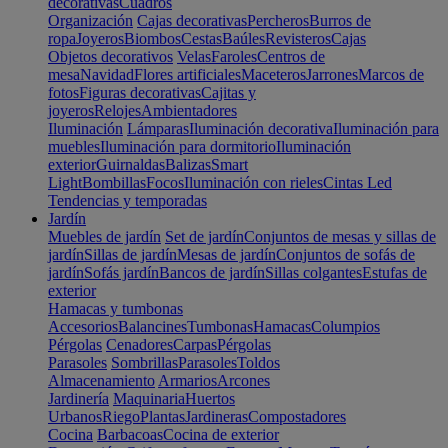
decorativas
Cuadros
Organización
Cajas decorativas
Percheros
Burros de
ropa
Joyeros
Biombos
Cestas
Baúles
Revisteros
Cajas
Objetos decorativos
Velas
Faroles
Centros de
mesa
Navidad
Flores artificiales
Maceteros
Jarrones
Marcos de
fotos
Figuras decorativas
Cajitas y
joyeros
Relojes
Ambientadores
Iluminación
Lámparas
Iluminación decorativa
Iluminación para
muebles
Iluminación para dormitorio
Iluminación
exterior
Guirnaldas
Balizas
Smart
Light
Bombillas
Focos
Iluminación con rieles
Cintas Led
Tendencias y temporadas
Jardín
Muebles de jardín
Set de jardín
Conjuntos de mesas y sillas de
jardín
Sillas de jardín
Mesas de jardín
Conjuntos de sofás de
jardín
Sofás jardín
Bancos de jardín
Sillas colgantes
Estufas de
exterior
Hamacas y tumbonas
Accesorios
Balancines
Tumbonas
Hamacas
Columpios
Pérgolas
Cenadores
Carpas
Pérgolas
Parasoles
Sombrillas
Parasoles
Toldos
Almacenamiento
Armarios
Arcones
Jardinería
Maquinaria
Huertos
Urbanos
Riego
Plantas
Jardineras
Compostadores
Cocina
Barbacoas
Cocina de exterior