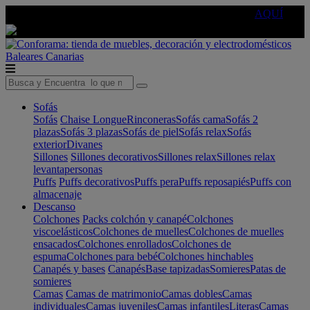
🔵Cambia tu electro con
-10% EXTRA
de descuento ☑️
AQUÍ
Baleares
Canarias
Sofás
Sofás
Chaise Longue
Rinconeras
Sofás cama
Sofás 2
plazas
Sofás 3 plazas
Sofás de piel
Sofás relax
Sofás
exterior
Divanes
Sillones
Sillones decorativos
Sillones relax
Sillones relax
levantapersonas
Puffs
Puffs decorativos
Puffs pera
Puffs reposapiés
Puffs con
almacenaje
Descanso
Colchones
Packs colchón y canapé
Colchones
viscoelásticos
Colchones de muelles
Colchones de muelles
ensacados
Colchones enrollados
Colchones de
espuma
Colchones para bebé
Colchones hinchables
Canapés y bases
Canapés
Base tapizadas
Somieres
Patas de
somieres
Camas
Camas de matrimonio
Camas dobles
Camas
individuales
Camas juveniles
Camas infantiles
Literas
Camas