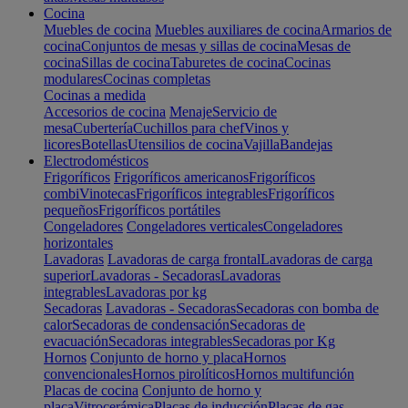
Cocina
Muebles de cocina
Muebles auxiliares de cocina
Armarios de
cocina
Conjuntos de mesas y sillas de cocina
Mesas de
cocina
Sillas de cocina
Taburetes de cocina
Cocinas
modulares
Cocinas completas
Cocinas a medida
Accesorios de cocina
Menaje
Servicio de
mesa
Cubertería
Cuchillos para chef
Vinos y
licores
Botellas
Utensilios de cocina
Vajilla
Bandejas
Electrodomésticos
Frigoríficos
Frigoríficos americanos
Frigoríficos
combi
Vinotecas
Frigoríficos integrables
Frigoríficos
pequeños
Frigoríficos portátiles
Congeladores
Congeladores verticales
Congeladores
horizontales
Lavadoras
Lavadoras de carga frontal
Lavadoras de carga
superior
Lavadoras - Secadoras
Lavadoras
integrables
Lavadoras por kg
Secadoras
Lavadoras - Secadoras
Secadoras con bomba de
calor
Secadoras de condensación
Secadoras de
evacuación
Secadoras integrables
Secadoras por Kg
Hornos
Conjunto de horno y placa
Hornos
convencionales
Hornos pirolíticos
Hornos multifunción
Placas de cocina
Conjunto de horno y
placa
Vitrocerámica
Placas de inducción
Placas de gas