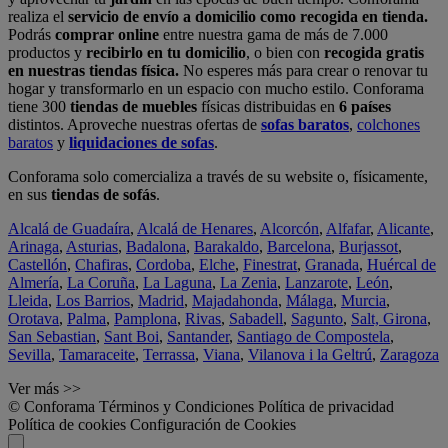
realiza el
servicio de envío a domicilio como recogida en tienda.
Podrás
comprar online
entre nuestra gama de más de 7.000
productos y
recibirlo en tu domicilio
, o bien con
recogida gratis
en nuestras tiendas física.
No esperes más para crear o renovar tu
hogar y transformarlo en un espacio con mucho estilo. Conforama
tiene 300
tiendas de muebles
físicas distribuidas en
6 países
distintos. Aproveche nuestras ofertas de
sofas baratos
,
colchones
baratos
y
liquidaciones de sofas
.
Conforama solo comercializa a través de su website o, físicamente,
en sus
tiendas de sofás
.
Alcalá de Guadaíra
,
Alcalá de Henares
,
Alcorcón
,
Alfafar
,
Alicante
,
Arinaga
,
Asturias
,
Badalona
,
Barakaldo
,
Barcelona
,
Burjassot
,
Castellón
,
Chafiras
,
Cordoba
,
Elche
,
Finestrat
,
Granada
,
Huércal de
Almería
,
La Coruña
,
La Laguna
,
La Zenia
,
Lanzarote
,
León
,
Lleida
,
Los Barrios
,
Madrid
,
Majadahonda
,
Málaga
,
Murcia
,
Orotava
,
Palma
,
Pamplona
,
Rivas
,
Sabadell
,
Sagunto
,
Salt, Girona
,
San Sebastian
,
Sant Boi
,
Santander
,
Santiago de Compostela
,
Sevilla
,
Tamaraceite
,
Terrassa
,
Viana
,
Vilanova i la Geltrú
,
Zaragoza
Ver más >>
© Conforama
Términos y Condiciones
Política de privacidad
Política de cookies
Configuración de Cookies