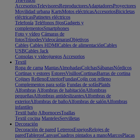
Televisión
Accesorios
Televisores
Reproductores
Adaptadores
Proyectores
Movilidad urbana
Karts
Motos eléctricas
Accesorios
Bicicletas
eléctricas
Patinetes eléctricos
Telefonía
Teléfonos fijos
Gadgets y
complementos
Smartphones
Foto y vídeo
Cámaras de
fotos
Trípodes
Videocámaras
Objetivos
Cables
Cables HDMI
Cables de alimentación
Cables
USB
Cables Jack
Consolas y videojuegos
Accesorios
Textil
Ropa de cama
Mantas
Almohadas
Colchas
Sábanas
Nórdicos
Cortinas y estores
Estores
Visillos
Cortinas
Barras de cortina
Cojines
Relleno
Exterior
Fundas
Cojín con relleno
Complementos para sofás
Fundas de sofás
Plaids
Alfombras
Alfombras de habitación
Alfombras
pequeñas
Alfombras antideslizantes
Alfombras de
exterior
Alfombras de baño
Alfombras de salón
Alfombras
infantiles
Textil baño
Albornoces
Toallas
Textil cocina
Manteles
Servilletas
Decoración
Decoración de pared
Letreros
Espejos
Relojes de
pared
Tableros
Canvas
Cuadros pintados a mano
Marcos
Placas