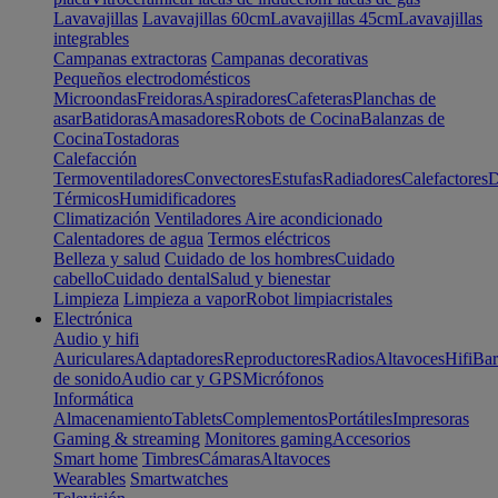
Lavavajillas
Lavavajillas 60cm
Lavavajillas 45cm
Lavavajillas
integrables
Campanas extractoras
Campanas decorativas
Pequeños electrodomésticos
Microondas
Freidoras
Aspiradores
Cafeteras
Planchas de
asar
Batidoras
Amasadores
Robots de Cocina
Balanzas de
Cocina
Tostadoras
Calefacción
Termoventiladores
Convectores
Estufas
Radiadores
Calefactores
D
Térmicos
Humidificadores
Climatización
Ventiladores
Aire acondicionado
Calentadores de agua
Termos eléctricos
Belleza y salud
Cuidado de los hombres
Cuidado
cabello
Cuidado dental
Salud y bienestar
Limpieza
Limpieza a vapor
Robot limpiacristales
Electrónica
Audio y hifi
Auriculares
Adaptadores
Reproductores
Radios
Altavoces
Hifi
Bar
de sonido
Audio car y GPS
Micrófonos
Informática
Almacenamiento
Tablets
Complementos
Portátiles
Impresoras
Gaming & streaming
Monitores gaming
Accesorios
Smart home
Timbres
Cámaras
Altavoces
Wearables
Smartwatches