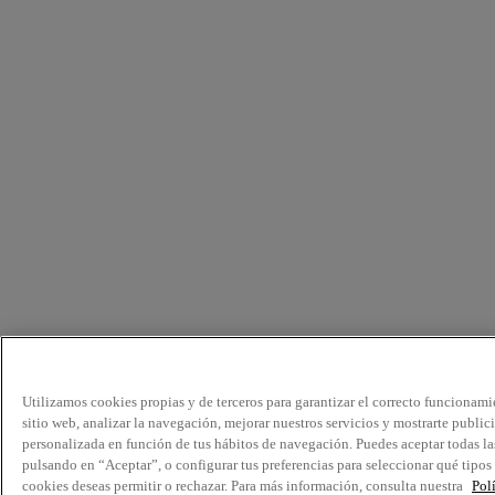
Utilizamos cookies propias y de terceros para garantizar el correcto funcionami
sitio web, analizar la navegación, mejorar nuestros servicios y mostrarte public
personalizada en función de tus hábitos de navegación. Puedes aceptar todas la
pulsando en “Aceptar”, o configurar tus preferencias para seleccionar qué tipos
cookies deseas permitir o rechazar. Para más información, consulta nuestra
Pol