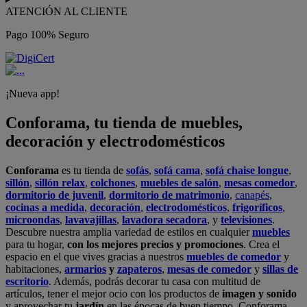
ATENCIÓN AL CLIENTE
Pago 100% Seguro
¡Nueva app!
Conforama, tu tienda de muebles,
decoración y electrodomésticos
Conforama
es tu tienda de
sofás
,
sofá cama
,
sofá chaise longue
,
sillón
,
sillón relax
,
colchones
,
muebles de salón
,
mesas comedor
,
dormitorio de juvenil
,
dormitorio de matrimonio
,
canapés
,
cocinas a medida
,
decoración
,
electrodomésticos
,
frigoríficos
,
microondas
,
lavavajillas
,
lavadora secadora
, y
televisiones
.
Descubre nuestra amplia variedad de estilos en cualquier
muebles
para tu hogar,
con los mejores precios y promociones
. Crea el
espacio en el que vives gracias a nuestros
muebles de comedor
y
habitaciones,
armarios
y
zapateros
,
mesas de comedor
y
sillas de
escritorio
. Además, podrás decorar tu casa con multitud de
artículos, tener el mejor ocio con los productos de
imagen y sonido
y aprovechar tu
jardín
en las épocas de buen tiempo. Conforama