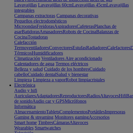
Lavavajillas
Lavavajillas 60cm
Lavavajillas 45cm
Lavavajillas
integrables
Campanas extractoras
Campanas decorativas
Pequeños electrodomésticos
Microondas
Freidoras
Aspiradores
Cafeteras
Planchas de
asar
Batidoras
Amasadores
Robots de Cocina
Balanzas de
Cocina
Tostadoras
Calefacción
Termoventiladores
Convectores
Estufas
Radiadores
Calefactores
D
Térmicos
Humidificadores
Climatización
Ventiladores
Aire acondicionado
Calentadores de agua
Termos eléctricos
Belleza y salud
Cuidado de los hombres
Cuidado
cabello
Cuidado dental
Salud y bienestar
Limpieza
Limpieza a vapor
Robot limpiacristales
Electrónica
Audio y hifi
Auriculares
Adaptadores
Reproductores
Radios
Altavoces
Hifi
Bar
de sonido
Audio car y GPS
Micrófonos
Informática
Almacenamiento
Tablets
Complementos
Portátiles
Impresoras
Gaming & streaming
Monitores gaming
Accesorios
Smart home
Timbres
Cámaras
Altavoces
Wearables
Smartwatches