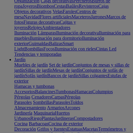
Organización
Cajas decorativas
Percheros
Burros de
ropa
Joyeros
Biombos
Cestas
Baúles
Revisteros
Cajas
Objetos decorativos
Velas
Faroles
Centros de
mesa
Navidad
Flores artificiales
Maceteros
Jarrones
Marcos de
fotos
Figuras decorativas
Cajitas y
joyeros
Relojes
Ambientadores
Iluminación
Lámparas
Iluminación decorativa
Iluminación para
muebles
Iluminación para dormitorio
Iluminación
exterior
Guirnaldas
Balizas
Smart
Light
Bombillas
Focos
Iluminación con rieles
Cintas Led
Tendencias y temporadas
Jardín
Muebles de jardín
Set de jardín
Conjuntos de mesas y sillas de
jardín
Sillas de jardín
Mesas de jardín
Conjuntos de sofás de
jardín
Sofás jardín
Bancos de jardín
Sillas colgantes
Estufas de
exterior
Hamacas y tumbonas
Accesorios
Balancines
Tumbonas
Hamacas
Columpios
Pérgolas
Cenadores
Carpas
Pérgolas
Parasoles
Sombrillas
Parasoles
Toldos
Almacenamiento
Armarios
Arcones
Jardinería
Maquinaria
Huertos
Urbanos
Riego
Plantas
Jardineras
Compostadores
Cocina
Barbacoas
Cocina de exterior
Decoración
Grifos y fuentes
Estatuas
Macetas
Termómetros y