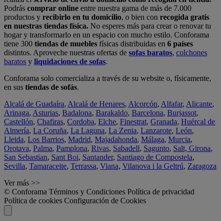
Podrás
comprar online
entre nuestra gama de más de 7.000
productos y
recibirlo en tu domicilio
, o bien con
recogida gratis
en nuestras tiendas física.
No esperes más para crear o renovar tu
hogar y transformarlo en un espacio con mucho estilo. Conforama
tiene 300
tiendas de muebles
físicas distribuidas en
6 países
distintos. Aproveche nuestras ofertas de
sofas baratos
,
colchones
baratos
y
liquidaciones de sofas
.
Conforama solo comercializa a través de su website o, físicamente,
en sus
tiendas de sofás
.
Alcalá de Guadaíra
,
Alcalá de Henares
,
Alcorcón
,
Alfafar
,
Alicante
,
Arinaga
,
Asturias
,
Badalona
,
Barakaldo
,
Barcelona
,
Burjassot
,
Castellón
,
Chafiras
,
Cordoba
,
Elche
,
Finestrat
,
Granada
,
Huércal de
Almería
,
La Coruña
,
La Laguna
,
La Zenia
,
Lanzarote
,
León
,
Lleida
,
Los Barrios
,
Madrid
,
Majadahonda
,
Málaga
,
Murcia
,
Orotava
,
Palma
,
Pamplona
,
Rivas
,
Sabadell
,
Sagunto
,
Salt, Girona
,
San Sebastian
,
Sant Boi
,
Santander
,
Santiago de Compostela
,
Sevilla
,
Tamaraceite
,
Terrassa
,
Viana
,
Vilanova i la Geltrú
,
Zaragoza
Ver más >>
© Conforama
Términos y Condiciones
Política de privacidad
Política de cookies
Configuración de Cookies