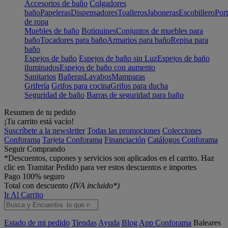
Accesorios de baño
Colgadores
baño
Papeleras
Dispensadores
Toalleros
Jaboneras
Escobillero
Port
de ropa
Muebles de baño
Botiquines
Conjuntos de muebles para
baño
Tocadores para baño
Armarios para baño
Repisa para
baño
Espejos de baño
Espejos de baño sin Luz
Espejos de baño
iluminados
Espejos de baño con aumento
Sanitarios
Bañeras
Lavabos
Mamparas
Grifería
Grifos para cocina
Grifos para ducha
Seguridad de baño
Barras de seguridad para baño
Resumen de tu pedido
¡Tu carrito está vacío!
Suscríbete a la newsletter
Todas las promociones
Colecciones
Conforama
Tarjeta Conforama
Financiación
Catálogos Conforama
Seguir Comprando
*Descuentos, cupones y servicios son aplicados en el carrito. Haz
clic en Tramitar Pedido para ver estos descuentos e importes
Pago 100% seguro
Total con descuento
(IVA incluido*)
Ir Al Carrito
Estado de mi pedido
Tiendas
Ayuda
Blog
App Conforama
Baleares