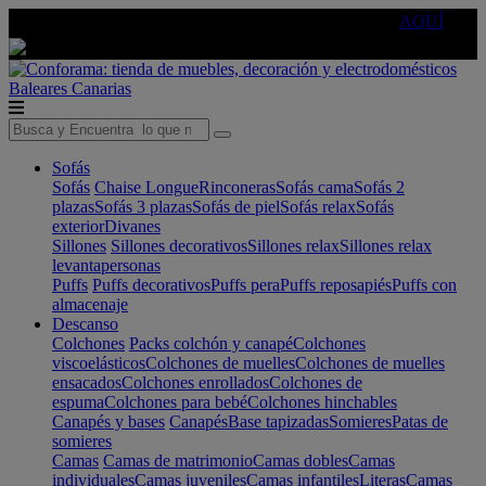
🔵Cambia tu electro con
-10% EXTRA
de descuento ☑️
AQUÍ
Baleares
Canarias
Sofás
Sofás
Chaise Longue
Rinconeras
Sofás cama
Sofás 2
plazas
Sofás 3 plazas
Sofás de piel
Sofás relax
Sofás
exterior
Divanes
Sillones
Sillones decorativos
Sillones relax
Sillones relax
levantapersonas
Puffs
Puffs decorativos
Puffs pera
Puffs reposapiés
Puffs con
almacenaje
Descanso
Colchones
Packs colchón y canapé
Colchones
viscoelásticos
Colchones de muelles
Colchones de muelles
ensacados
Colchones enrollados
Colchones de
espuma
Colchones para bebé
Colchones hinchables
Canapés y bases
Canapés
Base tapizadas
Somieres
Patas de
somieres
Camas
Camas de matrimonio
Camas dobles
Camas
individuales
Camas juveniles
Camas infantiles
Literas
Camas