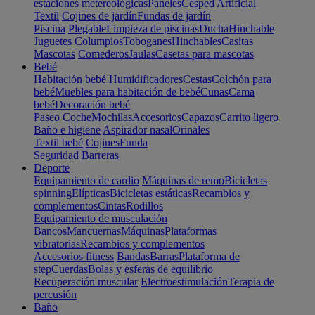
estaciones metereológicas
Paneles
Cesped Artificial
Textil
Cojines de jardín
Fundas de jardín
Piscina
Plegable
Limpieza de piscinas
Ducha
Hinchable
Juguetes
Columpios
Toboganes
Hinchables
Casitas
Mascotas
Comederos
Jaulas
Casetas para mascotas
Bebé
Habitación bebé
Humidificadores
Cestas
Colchón para
bebé
Muebles para habitación de bebé
Cunas
Cama
bebé
Decoración bebé
Paseo
Coche
Mochilas
Accesorios
Capazos
Carrito ligero
Baño e higiene
Aspirador nasal
Orinales
Textil bebé
Cojines
Funda
Seguridad
Barreras
Deporte
Equipamiento de cardio
Máquinas de remo
Bicicletas
spinning
Elípticas
Bicicletas estáticas
Recambios y
complementos
Cintas
Rodillos
Equipamiento de musculación
Bancos
Mancuernas
Máquinas
Plataformas
vibratorias
Recambios y complementos
Accesorios fitness
Bandas
Barras
Plataforma de
step
Cuerdas
Bolas y esferas de equilibrio
Recuperación muscular
Electroestimulación
Terapia de
percusión
Baño