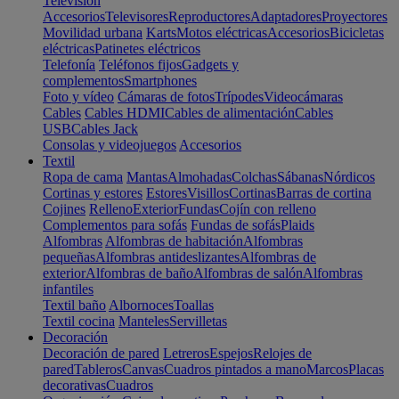
Televisión
Accesorios
Televisores
Reproductores
Adaptadores
Proyectores
Movilidad urbana
Karts
Motos eléctricas
Accesorios
Bicicletas
eléctricas
Patinetes eléctricos
Telefonía
Teléfonos fijos
Gadgets y
complementos
Smartphones
Foto y vídeo
Cámaras de fotos
Trípodes
Videocámaras
Cables
Cables HDMI
Cables de alimentación
Cables
USB
Cables Jack
Consolas y videojuegos
Accesorios
Textil
Ropa de cama
Mantas
Almohadas
Colchas
Sábanas
Nórdicos
Cortinas y estores
Estores
Visillos
Cortinas
Barras de cortina
Cojines
Relleno
Exterior
Fundas
Cojín con relleno
Complementos para sofás
Fundas de sofás
Plaids
Alfombras
Alfombras de habitación
Alfombras
pequeñas
Alfombras antideslizantes
Alfombras de
exterior
Alfombras de baño
Alfombras de salón
Alfombras
infantiles
Textil baño
Albornoces
Toallas
Textil cocina
Manteles
Servilletas
Decoración
Decoración de pared
Letreros
Espejos
Relojes de
pared
Tableros
Canvas
Cuadros pintados a mano
Marcos
Placas
decorativas
Cuadros