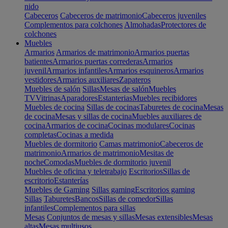
nido
Cabeceros
Cabeceros de matrimonio
Cabeceros juveniles
Complementos para colchones
Almohadas
Protectores de
colchones
Muebles
Armarios
Armarios de matrimonio
Armarios puertas
batientes
Armarios puertas correderas
Armarios
juvenil
Armarios infantiles
Armarios esquineros
Armarios
vestidores
Armarios auxiliares
Zapateros
Muebles de salón
Sillas
Mesas de salón
Muebles
TV
Vitrinas
Aparadores
Estanterias
Muebles recibidores
Muebles de cocina
Sillas de cocinas
Taburetes de cocina
Mesas
de cocina
Mesas y sillas de cocina
Muebles auxiliares de
cocina
Armarios de cocina
Cocinas modulares
Cocinas
completas
Cocinas a medida
Muebles de dormitorio
Camas matrimonio
Cabeceros de
matrimonio
Armarios de matrimonio
Mesitas de
noche
Comodas
Muebles de dormitorio juvenil
Muebles de oficina y teletrabajo
Escritorios
Sillas de
escritorio
Estanterías
Muebles de Gaming
Sillas gaming
Escritorios gaming
Sillas
Taburetes
Bancos
Sillas de comedor
Sillas
infantiles
Complementos para sillas
Mesas
Conjuntos de mesas y sillas
Mesas extensibles
Mesas
altas
Mesas multiusos