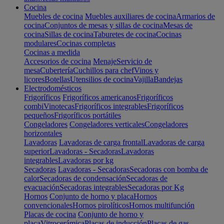
Cocina
Muebles de cocina
Muebles auxiliares de cocina
Armarios de
cocina
Conjuntos de mesas y sillas de cocina
Mesas de
cocina
Sillas de cocina
Taburetes de cocina
Cocinas
modulares
Cocinas completas
Cocinas a medida
Accesorios de cocina
Menaje
Servicio de
mesa
Cubertería
Cuchillos para chef
Vinos y
licores
Botellas
Utensilios de cocina
Vajilla
Bandejas
Electrodomésticos
Frigoríficos
Frigoríficos americanos
Frigoríficos
combi
Vinotecas
Frigoríficos integrables
Frigoríficos
pequeños
Frigoríficos portátiles
Congeladores
Congeladores verticales
Congeladores
horizontales
Lavadoras
Lavadoras de carga frontal
Lavadoras de carga
superior
Lavadoras - Secadoras
Lavadoras
integrables
Lavadoras por kg
Secadoras
Lavadoras - Secadoras
Secadoras con bomba de
calor
Secadoras de condensación
Secadoras de
evacuación
Secadoras integrables
Secadoras por Kg
Hornos
Conjunto de horno y placa
Hornos
convencionales
Hornos pirolíticos
Hornos multifunción
Placas de cocina
Conjunto de horno y
placa
Vitrocerámica
Placas de inducción
Placas de gas