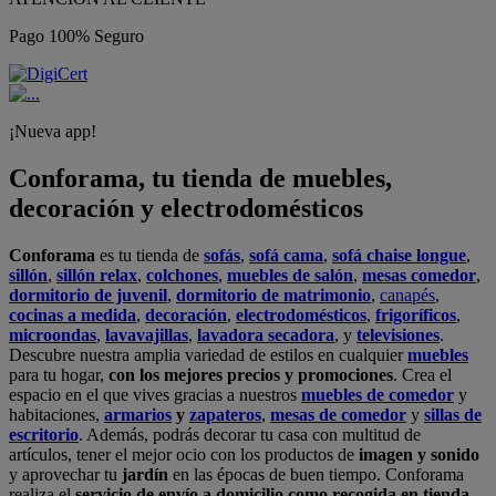
Pago 100% Seguro
¡Nueva app!
Conforama, tu tienda de muebles,
decoración y electrodomésticos
Conforama
es tu tienda de
sofás
,
sofá cama
,
sofá chaise longue
,
sillón
,
sillón relax
,
colchones
,
muebles de salón
,
mesas comedor
,
dormitorio de juvenil
,
dormitorio de matrimonio
,
canapés
,
cocinas a medida
,
decoración
,
electrodomésticos
,
frigoríficos
,
microondas
,
lavavajillas
,
lavadora secadora
, y
televisiones
.
Descubre nuestra amplia variedad de estilos en cualquier
muebles
para tu hogar,
con los mejores precios y promociones
. Crea el
espacio en el que vives gracias a nuestros
muebles de comedor
y
habitaciones,
armarios
y
zapateros
,
mesas de comedor
y
sillas de
escritorio
. Además, podrás decorar tu casa con multitud de
artículos, tener el mejor ocio con los productos de
imagen y sonido
y aprovechar tu
jardín
en las épocas de buen tiempo. Conforama
realiza el
servicio de envío a domicilio como recogida en tienda.