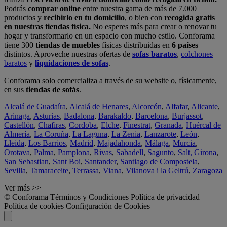
Podrás
comprar online
entre nuestra gama de más de 7.000
productos y
recibirlo en tu domicilio
, o bien con
recogida gratis
en nuestras tiendas física.
No esperes más para crear o renovar tu
hogar y transformarlo en un espacio con mucho estilo. Conforama
tiene 300
tiendas de muebles
físicas distribuidas en
6 países
distintos. Aproveche nuestras ofertas de
sofas baratos
,
colchones
baratos
y
liquidaciones de sofas
.
Conforama solo comercializa a través de su website o, físicamente,
en sus
tiendas de sofás
.
Alcalá de Guadaíra
,
Alcalá de Henares
,
Alcorcón
,
Alfafar
,
Alicante
,
Arinaga
,
Asturias
,
Badalona
,
Barakaldo
,
Barcelona
,
Burjassot
,
Castellón
,
Chafiras
,
Cordoba
,
Elche
,
Finestrat
,
Granada
,
Huércal de
Almería
,
La Coruña
,
La Laguna
,
La Zenia
,
Lanzarote
,
León
,
Lleida
,
Los Barrios
,
Madrid
,
Majadahonda
,
Málaga
,
Murcia
,
Orotava
,
Palma
,
Pamplona
,
Rivas
,
Sabadell
,
Sagunto
,
Salt, Girona
,
San Sebastian
,
Sant Boi
,
Santander
,
Santiago de Compostela
,
Sevilla
,
Tamaraceite
,
Terrassa
,
Viana
,
Vilanova i la Geltrú
,
Zaragoza
Ver más >>
© Conforama
Términos y Condiciones
Política de privacidad
Política de cookies
Configuración de Cookies