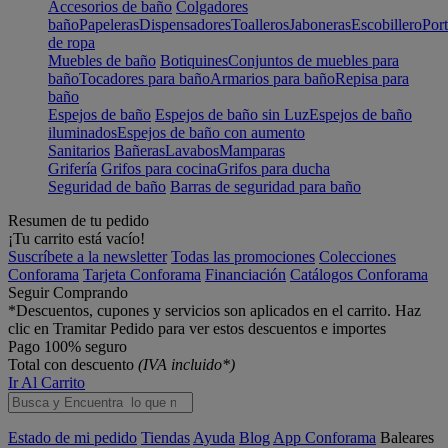
Accesorios de baño
Colgadores
baño
Papeleras
Dispensadores
Toalleros
Jaboneras
Escobillero
Port
de ropa
Muebles de baño
Botiquines
Conjuntos de muebles para
baño
Tocadores para baño
Armarios para baño
Repisa para
baño
Espejos de baño
Espejos de baño sin Luz
Espejos de baño
iluminados
Espejos de baño con aumento
Sanitarios
Bañeras
Lavabos
Mamparas
Grifería
Grifos para cocina
Grifos para ducha
Seguridad de baño
Barras de seguridad para baño
Resumen de tu pedido
¡Tu carrito está vacío!
Suscríbete a la newsletter
Todas las promociones
Colecciones
Conforama
Tarjeta Conforama
Financiación
Catálogos Conforama
Seguir Comprando
*Descuentos, cupones y servicios son aplicados en el carrito. Haz
clic en Tramitar Pedido para ver estos descuentos e importes
Pago 100% seguro
Total con descuento
(IVA incluido*)
Ir Al Carrito
Estado de mi pedido
Tiendas
Ayuda
Blog
App Conforama
Baleares