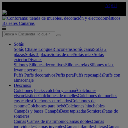
🔵Cambia tu electro con
-10% EXTRA
de descuento ☑️
AQUÍ
Baleares
Canarias
Sofás
Sofás
Chaise Longue
Rinconeras
Sofás cama
Sofás 2
plazas
Sofás 3 plazas
Sofás de piel
Sofás relax
Sofás
exterior
Divanes
Sillones
Sillones decorativos
Sillones relax
Sillones relax
levantapersonas
Puffs
Puffs decorativos
Puffs pera
Puffs reposapiés
Puffs con
almacenaje
Descanso
Colchones
Packs colchón y canapé
Colchones
viscoelásticos
Colchones de muelles
Colchones de muelles
ensacados
Colchones enrollados
Colchones de
espuma
Colchones para bebé
Colchones hinchables
Canapés y bases
Canapés
Base tapizadas
Somieres
Patas de
somieres
Camas
Camas de matrimonio
Camas dobles
Camas
individuales
Camas juveniles
Camas infantiles
Literas
Camas