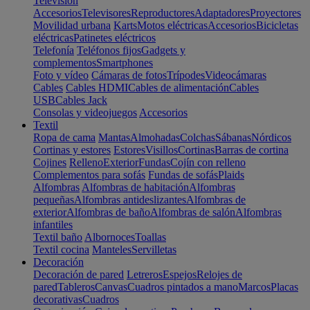
Televisión
Accesorios
Televisores
Reproductores
Adaptadores
Proyectores
Movilidad urbana
Karts
Motos eléctricas
Accesorios
Bicicletas
eléctricas
Patinetes eléctricos
Telefonía
Teléfonos fijos
Gadgets y
complementos
Smartphones
Foto y vídeo
Cámaras de fotos
Trípodes
Videocámaras
Cables
Cables HDMI
Cables de alimentación
Cables
USB
Cables Jack
Consolas y videojuegos
Accesorios
Textil
Ropa de cama
Mantas
Almohadas
Colchas
Sábanas
Nórdicos
Cortinas y estores
Estores
Visillos
Cortinas
Barras de cortina
Cojines
Relleno
Exterior
Fundas
Cojín con relleno
Complementos para sofás
Fundas de sofás
Plaids
Alfombras
Alfombras de habitación
Alfombras
pequeñas
Alfombras antideslizantes
Alfombras de
exterior
Alfombras de baño
Alfombras de salón
Alfombras
infantiles
Textil baño
Albornoces
Toallas
Textil cocina
Manteles
Servilletas
Decoración
Decoración de pared
Letreros
Espejos
Relojes de
pared
Tableros
Canvas
Cuadros pintados a mano
Marcos
Placas
decorativas
Cuadros