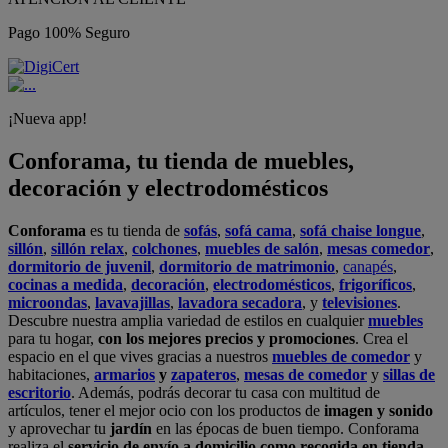
Pago 100% Seguro
¡Nueva app!
Conforama, tu tienda de muebles,
decoración y electrodomésticos
Conforama
es tu tienda de
sofás
,
sofá cama
,
sofá chaise longue
,
sillón
,
sillón relax
,
colchones
,
muebles de salón
,
mesas comedor
,
dormitorio de juvenil
,
dormitorio de matrimonio
,
canapés
,
cocinas a medida
,
decoración
,
electrodomésticos
,
frigoríficos
,
microondas
,
lavavajillas
,
lavadora secadora
, y
televisiones
.
Descubre nuestra amplia variedad de estilos en cualquier
muebles
para tu hogar,
con los mejores precios y promociones
. Crea el
espacio en el que vives gracias a nuestros
muebles de comedor
y
habitaciones,
armarios
y
zapateros
,
mesas de comedor
y
sillas de
escritorio
. Además, podrás decorar tu casa con multitud de
artículos, tener el mejor ocio con los productos de
imagen y sonido
y aprovechar tu
jardín
en las épocas de buen tiempo. Conforama
realiza el
servicio de envío a domicilio como recogida en tienda.