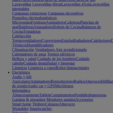
Lavavajillas
Lavavajillas 60cm
Lavavajillas 45cm
Lavavajillas
integrables
Campanas extractoras
Campanas decorativas
Pequeños electrodomésticos
Microondas
Freidoras
Aspiradores
Cafeteras
Planchas de
asar
Batidoras
Amasadores
Robots de Cocina
Balanzas de
Cocina
Tostadoras
Calefacción
Termoventiladores
Convectores
Estufas
Radiadores
Calefactores
D
Térmicos
Humidificadores
Climatización
Ventiladores
Aire acondicionado
Calentadores de agua
Termos eléctricos
Belleza y salud
Cuidado de los hombres
Cuidado
cabello
Cuidado dental
Salud y bienestar
Limpieza
Limpieza a vapor
Robot limpiacristales
Electrónica
Audio y hifi
Auriculares
Adaptadores
Reproductores
Radios
Altavoces
Hifi
Bar
de sonido
Audio car y GPS
Micrófonos
Informática
Almacenamiento
Tablets
Complementos
Portátiles
Impresoras
Gaming & streaming
Monitores gaming
Accesorios
Smart home
Timbres
Cámaras
Altavoces
Wearables
Smartwatches