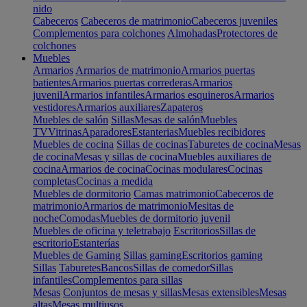
nido
Cabeceros
Cabeceros de matrimonio
Cabeceros juveniles
Complementos para colchones
Almohadas
Protectores de
colchones
Muebles
Armarios
Armarios de matrimonio
Armarios puertas
batientes
Armarios puertas correderas
Armarios
juvenil
Armarios infantiles
Armarios esquineros
Armarios
vestidores
Armarios auxiliares
Zapateros
Muebles de salón
Sillas
Mesas de salón
Muebles
TV
Vitrinas
Aparadores
Estanterias
Muebles recibidores
Muebles de cocina
Sillas de cocinas
Taburetes de cocina
Mesas
de cocina
Mesas y sillas de cocina
Muebles auxiliares de
cocina
Armarios de cocina
Cocinas modulares
Cocinas
completas
Cocinas a medida
Muebles de dormitorio
Camas matrimonio
Cabeceros de
matrimonio
Armarios de matrimonio
Mesitas de
noche
Comodas
Muebles de dormitorio juvenil
Muebles de oficina y teletrabajo
Escritorios
Sillas de
escritorio
Estanterías
Muebles de Gaming
Sillas gaming
Escritorios gaming
Sillas
Taburetes
Bancos
Sillas de comedor
Sillas
infantiles
Complementos para sillas
Mesas
Conjuntos de mesas y sillas
Mesas extensibles
Mesas
altas
Mesas multiusos