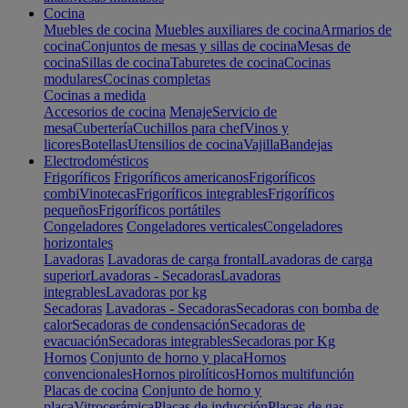
Cocina
Muebles de cocina
Muebles auxiliares de cocina
Armarios de
cocina
Conjuntos de mesas y sillas de cocina
Mesas de
cocina
Sillas de cocina
Taburetes de cocina
Cocinas
modulares
Cocinas completas
Cocinas a medida
Accesorios de cocina
Menaje
Servicio de
mesa
Cubertería
Cuchillos para chef
Vinos y
licores
Botellas
Utensilios de cocina
Vajilla
Bandejas
Electrodomésticos
Frigoríficos
Frigoríficos americanos
Frigoríficos
combi
Vinotecas
Frigoríficos integrables
Frigoríficos
pequeños
Frigoríficos portátiles
Congeladores
Congeladores verticales
Congeladores
horizontales
Lavadoras
Lavadoras de carga frontal
Lavadoras de carga
superior
Lavadoras - Secadoras
Lavadoras
integrables
Lavadoras por kg
Secadoras
Lavadoras - Secadoras
Secadoras con bomba de
calor
Secadoras de condensación
Secadoras de
evacuación
Secadoras integrables
Secadoras por Kg
Hornos
Conjunto de horno y placa
Hornos
convencionales
Hornos pirolíticos
Hornos multifunción
Placas de cocina
Conjunto de horno y
placa
Vitrocerámica
Placas de inducción
Placas de gas