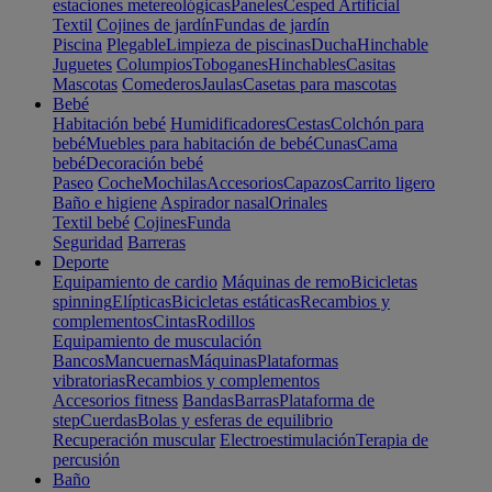
estaciones metereológicas
Paneles
Cesped Artificial
Textil
Cojines de jardín
Fundas de jardín
Piscina
Plegable
Limpieza de piscinas
Ducha
Hinchable
Juguetes
Columpios
Toboganes
Hinchables
Casitas
Mascotas
Comederos
Jaulas
Casetas para mascotas
Bebé
Habitación bebé
Humidificadores
Cestas
Colchón para
bebé
Muebles para habitación de bebé
Cunas
Cama
bebé
Decoración bebé
Paseo
Coche
Mochilas
Accesorios
Capazos
Carrito ligero
Baño e higiene
Aspirador nasal
Orinales
Textil bebé
Cojines
Funda
Seguridad
Barreras
Deporte
Equipamiento de cardio
Máquinas de remo
Bicicletas
spinning
Elípticas
Bicicletas estáticas
Recambios y
complementos
Cintas
Rodillos
Equipamiento de musculación
Bancos
Mancuernas
Máquinas
Plataformas
vibratorias
Recambios y complementos
Accesorios fitness
Bandas
Barras
Plataforma de
step
Cuerdas
Bolas y esferas de equilibrio
Recuperación muscular
Electroestimulación
Terapia de
percusión
Baño