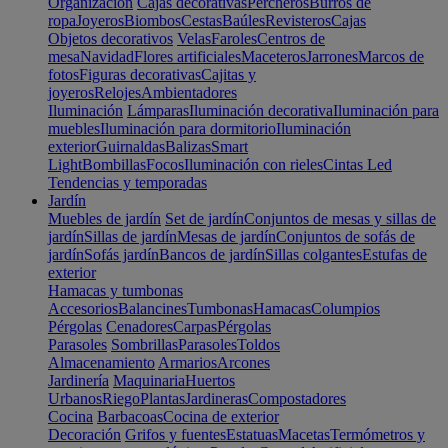
Organización
Cajas decorativas
Percheros
Burros de
ropa
Joyeros
Biombos
Cestas
Baúles
Revisteros
Cajas
Objetos decorativos
Velas
Faroles
Centros de
mesa
Navidad
Flores artificiales
Maceteros
Jarrones
Marcos de
fotos
Figuras decorativas
Cajitas y
joyeros
Relojes
Ambientadores
Iluminación
Lámparas
Iluminación decorativa
Iluminación para
muebles
Iluminación para dormitorio
Iluminación
exterior
Guirnaldas
Balizas
Smart
Light
Bombillas
Focos
Iluminación con rieles
Cintas Led
Tendencias y temporadas
Jardín
Muebles de jardín
Set de jardín
Conjuntos de mesas y sillas de
jardín
Sillas de jardín
Mesas de jardín
Conjuntos de sofás de
jardín
Sofás jardín
Bancos de jardín
Sillas colgantes
Estufas de
exterior
Hamacas y tumbonas
Accesorios
Balancines
Tumbonas
Hamacas
Columpios
Pérgolas
Cenadores
Carpas
Pérgolas
Parasoles
Sombrillas
Parasoles
Toldos
Almacenamiento
Armarios
Arcones
Jardinería
Maquinaria
Huertos
Urbanos
Riego
Plantas
Jardineras
Compostadores
Cocina
Barbacoas
Cocina de exterior
Decoración
Grifos y fuentes
Estatuas
Macetas
Termómetros y