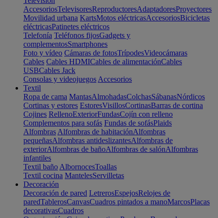
Televisión
Accesorios
Televisores
Reproductores
Adaptadores
Proyectores
Movilidad urbana
Karts
Motos eléctricas
Accesorios
Bicicletas
eléctricas
Patinetes eléctricos
Telefonía
Teléfonos fijos
Gadgets y
complementos
Smartphones
Foto y vídeo
Cámaras de fotos
Trípodes
Videocámaras
Cables
Cables HDMI
Cables de alimentación
Cables
USB
Cables Jack
Consolas y videojuegos
Accesorios
Textil
Ropa de cama
Mantas
Almohadas
Colchas
Sábanas
Nórdicos
Cortinas y estores
Estores
Visillos
Cortinas
Barras de cortina
Cojines
Relleno
Exterior
Fundas
Cojín con relleno
Complementos para sofás
Fundas de sofás
Plaids
Alfombras
Alfombras de habitación
Alfombras
pequeñas
Alfombras antideslizantes
Alfombras de
exterior
Alfombras de baño
Alfombras de salón
Alfombras
infantiles
Textil baño
Albornoces
Toallas
Textil cocina
Manteles
Servilletas
Decoración
Decoración de pared
Letreros
Espejos
Relojes de
pared
Tableros
Canvas
Cuadros pintados a mano
Marcos
Placas
decorativas
Cuadros