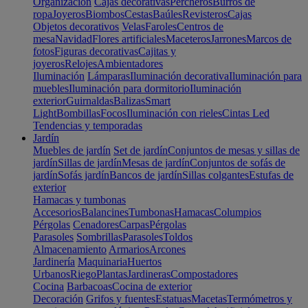
Organización
Cajas decorativas
Percheros
Burros de
ropa
Joyeros
Biombos
Cestas
Baúles
Revisteros
Cajas
Objetos decorativos
Velas
Faroles
Centros de
mesa
Navidad
Flores artificiales
Maceteros
Jarrones
Marcos de
fotos
Figuras decorativas
Cajitas y
joyeros
Relojes
Ambientadores
Iluminación
Lámparas
Iluminación decorativa
Iluminación para
muebles
Iluminación para dormitorio
Iluminación
exterior
Guirnaldas
Balizas
Smart
Light
Bombillas
Focos
Iluminación con rieles
Cintas Led
Tendencias y temporadas
Jardín
Muebles de jardín
Set de jardín
Conjuntos de mesas y sillas de
jardín
Sillas de jardín
Mesas de jardín
Conjuntos de sofás de
jardín
Sofás jardín
Bancos de jardín
Sillas colgantes
Estufas de
exterior
Hamacas y tumbonas
Accesorios
Balancines
Tumbonas
Hamacas
Columpios
Pérgolas
Cenadores
Carpas
Pérgolas
Parasoles
Sombrillas
Parasoles
Toldos
Almacenamiento
Armarios
Arcones
Jardinería
Maquinaria
Huertos
Urbanos
Riego
Plantas
Jardineras
Compostadores
Cocina
Barbacoas
Cocina de exterior
Decoración
Grifos y fuentes
Estatuas
Macetas
Termómetros y