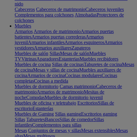
nido
Cabeceros
Cabeceros de matrimonio
Cabeceros juveniles
Complementos para colchones
Almohadas
Protectores de
colchones
Muebles
Armarios
Armarios de matrimonio
Armarios puertas
batientes
Armarios puertas correderas
Armarios
juvenil
Armarios infantiles
Armarios esquineros
Armarios
vestidores
Armarios auxiliares
Zapateros
Muebles de salón
Sillas
Mesas de salón
Muebles
TV
Vitrinas
Aparadores
Estanterias
Muebles recibidores
Muebles de cocina
Sillas de cocinas
Taburetes de cocina
Mesas
de cocina
Mesas y sillas de cocina
Muebles auxiliares de
cocina
Armarios de cocina
Cocinas modulares
Cocinas
completas
Cocinas a medida
Muebles de dormitorio
Camas matrimonio
Cabeceros de
matrimonio
Armarios de matrimonio
Mesitas de
noche
Comodas
Muebles de dormitorio juvenil
Muebles de oficina y teletrabajo
Escritorios
Sillas de
escritorio
Estanterías
Muebles de Gaming
Sillas gaming
Escritorios gaming
Sillas
Taburetes
Bancos
Sillas de comedor
Sillas
infantiles
Complementos para sillas
Mesas
Conjuntos de mesas y sillas
Mesas extensibles
Mesas
altas
Mesas multiusos