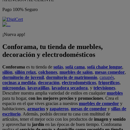
Pago 100% Seguro
¡Nueva app!
Conforama, tu tienda de muebles,
decoración y electrodomésticos
Conforama
es tu tienda de
sofás
,
sofá cama
,
sofá chaise longue
,
sillón
,
sillón relax
,
colchones
,
muebles de salón
,
mesas comedor
,
dormitorio de juvenil
,
dormitorio de matrimonio
,
canapés
,
cocinas a medida
,
decoración
,
electrodomésticos
,
frigoríficos
,
microondas
,
lavavajillas
,
lavadora secadora
, y
televisiones
.
Descubre nuestra amplia variedad de estilos en cualquier
muebles
para tu hogar,
con los mejores precios y promociones
. Crea el
espacio en el que vives gracias a nuestros
muebles de comedor
y
habitaciones,
armarios
y
zapateros
,
mesas de comedor
y
sillas de
escritorio
. Además, podrás decorar tu casa con multitud de
artículos, tener el mejor ocio con los productos de
imagen y sonido
y aprovechar tu
jardín
en las épocas de buen tiempo. Conforama
realiza el
servicio de envío a domicilio como recogida en tienda.