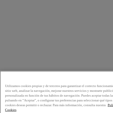
Utilizamos cookies propias y de terceros para garantizar el correcto funcionami
sitio web, analizar la navegación, mejorar nuestros servicios y mostrarte public
personalizada en función de tus hábitos de navegación. Puedes aceptar todas la
pulsando en “Aceptar”, o configurar tus preferencias para seleccionar qué tipos
cookies deseas permitir o rechazar. Para más información, consulta nuestra
Pol
Cookies