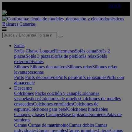
🔵Cambia tu electro con
-10% EXTRA
de descuento ☑️
AQUÍ
Baleares
Canarias
Sofás
Sofás
Chaise Longue
Rinconeras
Sofás cama
Sofás 2
plazas
Sofás 3 plazas
Sofás de piel
Sofás relax
Sofás
exterior
Divanes
Sillones
Sillones decorativos
Sillones relax
Sillones relax
levantapersonas
Puffs
Puffs decorativos
Puffs pera
Puffs reposapiés
Puffs con
almacenaje
Descanso
Colchones
Packs colchón y canapé
Colchones
viscoelásticos
Colchones de muelles
Colchones de muelles
ensacados
Colchones enrollados
Colchones de
espuma
Colchones para bebé
Colchones hinchables
Canapés y bases
Canapés
Base tapizadas
Somieres
Patas de
somieres
Camas
Camas de matrimonio
Camas dobles
Camas
individuales
Camas juveniles
Camas infantiles
Literas
Camas