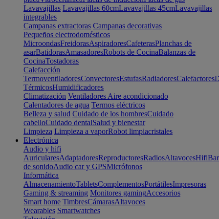
Lavavajillas
Lavavajillas 60cm
Lavavajillas 45cm
Lavavajillas
integrables
Campanas extractoras
Campanas decorativas
Pequeños electrodomésticos
Microondas
Freidoras
Aspiradores
Cafeteras
Planchas de
asar
Batidoras
Amasadores
Robots de Cocina
Balanzas de
Cocina
Tostadoras
Calefacción
Termoventiladores
Convectores
Estufas
Radiadores
Calefactores
D
Térmicos
Humidificadores
Climatización
Ventiladores
Aire acondicionado
Calentadores de agua
Termos eléctricos
Belleza y salud
Cuidado de los hombres
Cuidado
cabello
Cuidado dental
Salud y bienestar
Limpieza
Limpieza a vapor
Robot limpiacristales
Electrónica
Audio y hifi
Auriculares
Adaptadores
Reproductores
Radios
Altavoces
Hifi
Bar
de sonido
Audio car y GPS
Micrófonos
Informática
Almacenamiento
Tablets
Complementos
Portátiles
Impresoras
Gaming & streaming
Monitores gaming
Accesorios
Smart home
Timbres
Cámaras
Altavoces
Wearables
Smartwatches