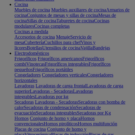
Cocina
Muebles de cocina
Muebles auxiliares de cocina
Armarios de
cocina
Conjuntos de mesas y sillas de cocina
Mesas de
cocina
Sillas de cocina
Taburetes de cocina
Cocinas
modulares
Cocinas completas
Cocinas a medida
Accesorios de cocina
Menaje
Servicio de
mesa
Cubertería
Cuchillos para chef
Vinos y
licores
Botellas
Utensilios de cocina
Vajilla
Bandejas
Electrodomésticos
Frigoríficos
Frigoríficos americanos
Frigoríficos
combi
Vinotecas
Frigoríficos integrables
Frigoríficos
pequeños
Frigoríficos portátiles
Congeladores
Congeladores verticales
Congeladores
horizontales
Lavadoras
Lavadoras de carga frontal
Lavadoras de carga
superior
Lavadoras - Secadoras
Lavadoras
integrables
Lavadoras por kg
Secadoras
Lavadoras - Secadoras
Secadoras con bomba de
calor
Secadoras de condensación
Secadoras de
evacuación
Secadoras integrables
Secadoras por Kg
Hornos
Conjunto de horno y placa
Hornos
convencionales
Hornos pirolíticos
Hornos multifunción
Placas de cocina
Conjunto de horno y
placa
Vitrocerámica
Placas de inducción
Placas de gas