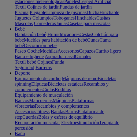
estaciones metereológicas
Paneles
Cesped Artificial
Textil
Cojines de jardín
Fundas de jardín
Piscina
Plegable
Limpieza de piscinas
Ducha
Hinchable
Juguetes
Columpios
Toboganes
Hinchables
Casitas
Mascotas
Comederos
Jaulas
Casetas para mascotas
Bebé
Habitación bebé
Humidificadores
Cestas
Colchón para
bebé
Muebles para habitación de bebé
Cunas
Cama
bebé
Decoración bebé
Paseo
Coche
Mochilas
Accesorios
Capazos
Carrito ligero
Baño e higiene
Aspirador nasal
Orinales
Textil bebé
Cojines
Funda
Seguridad
Barreras
Deporte
Equipamiento de cardio
Máquinas de remo
Bicicletas
spinning
Elípticas
Bicicletas estáticas
Recambios y
complementos
Cintas
Rodillos
Equipamiento de musculación
Bancos
Mancuernas
Máquinas
Plataformas
vibratorias
Recambios y complementos
Accesorios fitness
Bandas
Barras
Plataforma de
step
Cuerdas
Bolas y esferas de equilibrio
Recuperación muscular
Electroestimulación
Terapia de
percusión
Baño