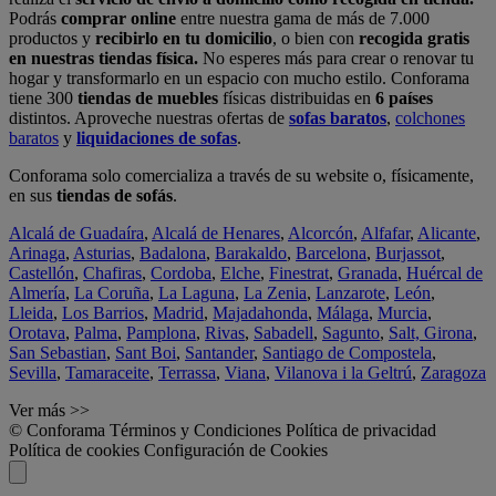
Podrás
comprar online
entre nuestra gama de más de 7.000
productos y
recibirlo en tu domicilio
, o bien con
recogida gratis
en nuestras tiendas física.
No esperes más para crear o renovar tu
hogar y transformarlo en un espacio con mucho estilo. Conforama
tiene 300
tiendas de muebles
físicas distribuidas en
6 países
distintos. Aproveche nuestras ofertas de
sofas baratos
,
colchones
baratos
y
liquidaciones de sofas
.
Conforama solo comercializa a través de su website o, físicamente,
en sus
tiendas de sofás
.
Alcalá de Guadaíra
,
Alcalá de Henares
,
Alcorcón
,
Alfafar
,
Alicante
,
Arinaga
,
Asturias
,
Badalona
,
Barakaldo
,
Barcelona
,
Burjassot
,
Castellón
,
Chafiras
,
Cordoba
,
Elche
,
Finestrat
,
Granada
,
Huércal de
Almería
,
La Coruña
,
La Laguna
,
La Zenia
,
Lanzarote
,
León
,
Lleida
,
Los Barrios
,
Madrid
,
Majadahonda
,
Málaga
,
Murcia
,
Orotava
,
Palma
,
Pamplona
,
Rivas
,
Sabadell
,
Sagunto
,
Salt, Girona
,
San Sebastian
,
Sant Boi
,
Santander
,
Santiago de Compostela
,
Sevilla
,
Tamaraceite
,
Terrassa
,
Viana
,
Vilanova i la Geltrú
,
Zaragoza
Ver más >>
© Conforama
Términos y Condiciones
Política de privacidad
Política de cookies
Configuración de Cookies