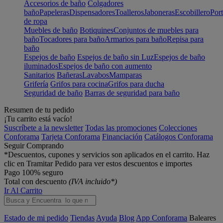
Accesorios de baño
Colgadores
baño
Papeleras
Dispensadores
Toalleros
Jaboneras
Escobillero
Port
de ropa
Muebles de baño
Botiquines
Conjuntos de muebles para
baño
Tocadores para baño
Armarios para baño
Repisa para
baño
Espejos de baño
Espejos de baño sin Luz
Espejos de baño
iluminados
Espejos de baño con aumento
Sanitarios
Bañeras
Lavabos
Mamparas
Grifería
Grifos para cocina
Grifos para ducha
Seguridad de baño
Barras de seguridad para baño
Resumen de tu pedido
¡Tu carrito está vacío!
Suscríbete a la newsletter
Todas las promociones
Colecciones
Conforama
Tarjeta Conforama
Financiación
Catálogos Conforama
Seguir Comprando
*Descuentos, cupones y servicios son aplicados en el carrito. Haz
clic en Tramitar Pedido para ver estos descuentos e importes
Pago 100% seguro
Total con descuento
(IVA incluido*)
Ir Al Carrito
Estado de mi pedido
Tiendas
Ayuda
Blog
App Conforama
Baleares